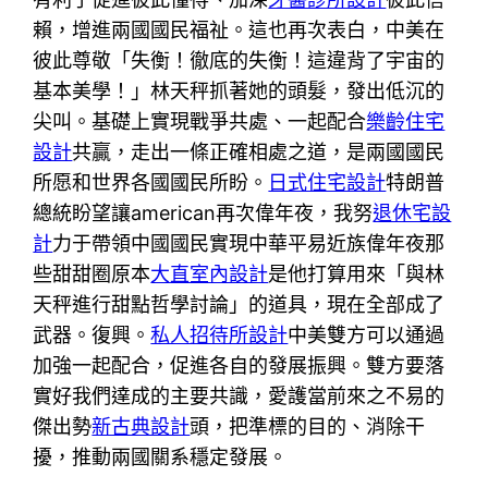
賴，增進兩國國民福祉。這也再次表白，中美在
彼此尊敬「失衡！徹底的失衡！這違背了宇宙的
基本美學！」林天秤抓著她的頭髮，發出低沉的
尖叫。基礎上實現戰爭共處、一起配合
樂齡住宅
設計
共贏，走出一條正確相處之道，是兩國國民
所愿和世界各國國民所盼。
日式住宅設計
特朗普
總統盼望讓american再次偉年夜，我努
退休宅設
計
力于帶領中國國民實現中華平易近族偉年夜那
些甜甜圈原本
大直室內設計
是他打算用來「與林
天秤進行甜點哲學討論」的道具，現在全部成了
武器。復興。
私人招待所設計
中美雙方可以通過
加強一起配合，促進各自的發展振興。雙方要落
實好我們達成的主要共識，愛護當前來之不易的
傑出勢
新古典設計
頭，把準標的目的、消除干
擾，推動兩國關系穩定發展。