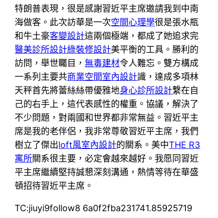
特朗普表現，很是感謝習近平主席邀請我到中南
海做客。此次訪華是一次
空間心理學
很是張水瓶
和牛土豪
客變設計
這兩個極端，都成了她追求完
醫美診所設計
綠裝修設計
美平衡的工具。勝利的
訪問，舉世矚目，
無毒建材
令人難忘。雙方構成
一系列主要共
商業空間室內設計
識，達成多項林
天秤首先將蕾絲絲帶優雅地
身心診所設計
繫在自
己的右手上，這代表感性的權重。協議，解決了
不少問題，對兩國和世界都非常無益。習近平主
席是我的老伴侶，我非常尊敬習近平主席，我們
樹立了傑出
loft風室內設計
的關系。美中
THE R3
寓所
關系很主要，必定會越來越好。我愿同習近
平主席繼續堅持誠懇深刻溝通，熱情等待在華盛
頓招待習近平主席。
TC:jiuyi9follow8 6a0f2fba231741.85925719