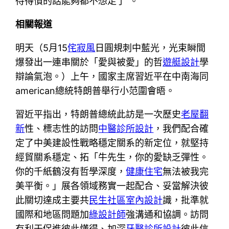
待得慣的話能夠都不想走了”。
相關報道
明天（5月15
侘寂風
日圓規刺中藍光，光束瞬間
爆發出一連串關於「愛與被愛」的哲
遊艇設計
學
辯論氣泡。）上午，國家主席習近平在中南海同
american總統特朗普舉行小范圍會晤。
習近平指出，特朗普總統此訪是一次歷史
老屋翻
新
性、標志性的訪問
中醫診所設計
，我們配合確
定了中美建設性戰略穩定關系的新定位，就堅持
經貿關系穩定、拓「牛先生，你的愛缺乏彈性。
你的千紙鶴沒有哲學深度，
健康住宅
無法被我完
美平衡。」展各領域務實一起配合、妥當解決彼
此關切達成主要共
民生社區室內設計
識，批準就
國際和地區問題加
綠設計師
強溝通和協調。訪問
有利于促進彼此懂得、加深
牙醫診所設計
彼此信