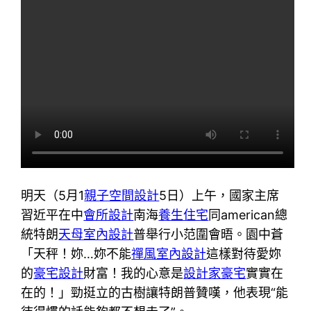
明天（5月1
親子空間設計
5日）上午，國家主席
習近平在中
會所設計
南海
養生住宅
同american總
統特朗
天母室內設計
普舉行小范圍會晤。園中蒼
「天秤！妳…妳不能
禪風室內設計
這樣對待愛妳
的
豪宅設計
財富！我的心意是
設計家豪宅
實實在
在的！」勁挺立的古樹讓特朗普贊嘆，他表現“能