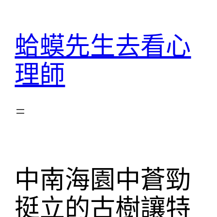
跳
至
蛤蟆先生去看心
主
要
理師
內
容
中南海園中蒼勁
挺立的古樹讓特