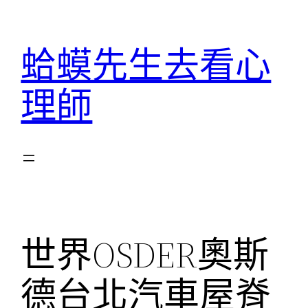
跳
至
蛤蟆先生去看心
主
要
理師
內
容
世界OSDER奧斯
德台北汽車屋脊