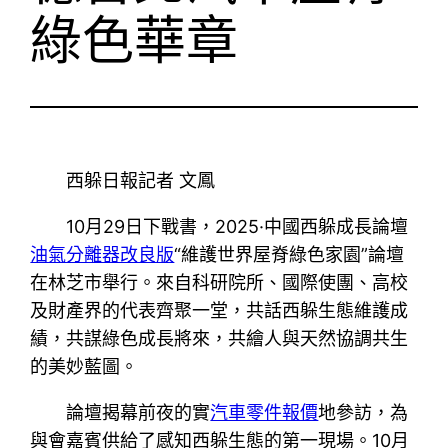
綠色華章
西躲日報記者 文鳳
10月29日下戰書，2025·中國西躲成長論壇
油氣分離器改良版
“維護世界屋脊綠色家園”論壇
在林芝市舉行。來自科研院所、國際使團、高校
及財產界的代表齊聚一堂，共話西躲生態維護成
績，共謀綠色成長將來，共繪人與天然協調共生
的美妙藍圖。
論壇揭幕前夜的實
汽車零件報價
地參訪，為
與會嘉賓供給了感知西躲生態的第一現場。10月