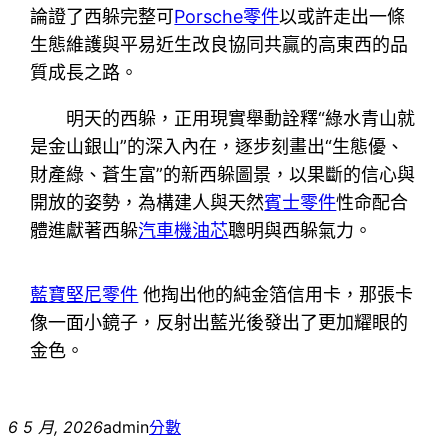
論證了西躲完整可
Porsche零件
以或許走出一條
生態維護與平易近生改良協同共贏的高東西的品
質成長之路。
明天的西躲，正用現實舉動詮釋“綠水青山就
是金山銀山”的深入內在，逐步刻畫出“生態優、
財產綠、蒼生富”的新西躲圖景，以果斷的信心與
開放的姿勢，為構建人與天然
賓士零件
性命配合
體進獻著西躲
汽車機油芯
聰明與西躲氣力。
藍寶堅尼零件
他掏出他的純金箔信用卡，那張卡
像一面小鏡子，反射出藍光後發出了更加耀眼的
金色。
6 5 月, 2026
admin
分數