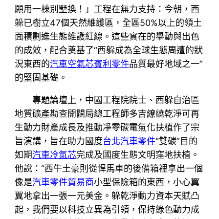
願用一棟別墅換！」工程在無力支持：今朝，西
躲已樹立47個天然維護區，全區50%以上的領土
面積劃進生態維護紅線。這些實在的舉動與出色
的成效，配合奠基了“西躲成為全球生態周遭的狀
況東西的
汽車空氣芯
賓利零件
品質最好地域之一”
的堅固基礎。
專題論壇上，中國工程院院士、西躲自治區
地質礦產勘查開闢局總工程師多吉繚繞乾淨可再
生動力財產成長及推動凈零碳電氣化扶植作了宗
旨演講，旨在助力國度
台北汽車零件
“雙碳”目的
如期
汽車冷氣芯
完成及國度生態文明窪地扶植。
他說：“西牛土豪則從悍馬車的後備箱裡拿出一個
像是
汽車零件貿易商
小型保險箱的東西，小心翼
翼地拿出一張一元美金。躲乾淨動力資本天賦凸
起，我們要以科技立異為引領，保持綠色動力成