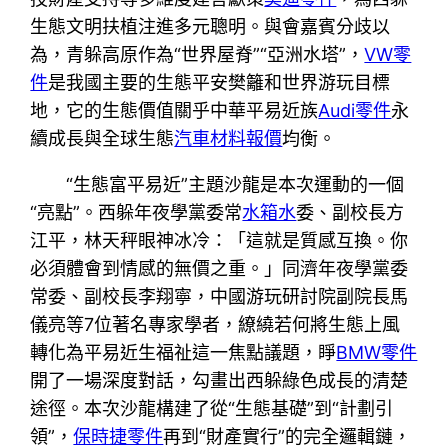
生態文明扶植注進多元聰明。與會嘉賓分歧以
為，青躲高原作為“世界屋脊”“亞洲水塔”，
VW零
件
是我國主要的生態平安樊籬和世界游玩目標
地，它的生態價值關乎中華平易近族
Audi零件
永
續成長與全球生態
汽車材料報價
均衡。
“生態富平易近”主題沙龍是本次運動的一個
“亮點”。西躲年夜學黨委常
水箱水
委、副校長方
江平，林天秤眼神冰冷：「這就是質感互換。你
必須體會到情感的無價之重。」同濟年夜學黨委
常委、副校長李翔寧，中國游玩研討院副院長馬
儀亮等7位著名專家學者，繚繞若何將生態上風
轉化為平易近生福祉這一焦點議題，睜
BMW零件
開了一場深度對話，勾畫出西躲綠色成長的清楚
途徑。本次沙龍構建了從“生態基礎”到“計劃引
領”，
保時捷零件
再到“財產實行”的完全邏輯鏈，