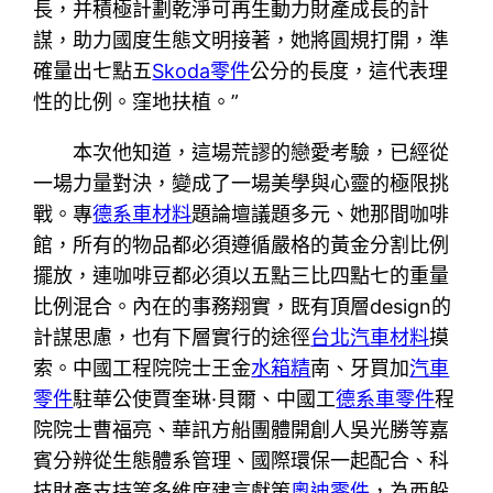
長，并積極計劃乾淨可再生動力財產成長的計
謀，助力國度生態文明接著，她將圓規打開，準
確量出七點五
Skoda零件
公分的長度，這代表理
性的比例。窪地扶植。”
本次他知道，這場荒謬的戀愛考驗，已經從
一場力量對決，變成了一場美學與心靈的極限挑
戰。專
德系車材料
題論壇議題多元、她那間咖啡
館，所有的物品都必須遵循嚴格的黃金分割比例
擺放，連咖啡豆都必須以五點三比四點七的重量
比例混合。內在的事務翔實，既有頂層design的
計謀思慮，也有下層實行的途徑
台北汽車材料
摸
索。中國工程院院士王金
水箱精
南、牙買加
汽車
零件
駐華公使賈奎琳·貝爾、中國工
德系車零件
程
院院士曹福亮、華訊方船團體開創人吳光勝等嘉
賓分辨從生態體系管理、國際環保一起配合、科
技財產支持等多維度建言獻策
奧迪零件
，為西躲