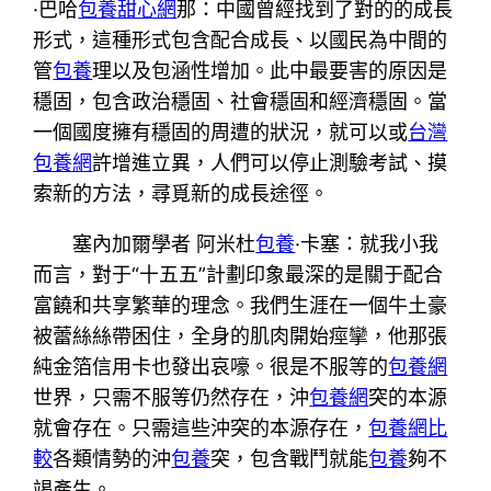
·巴哈
包養甜心網
那：中國曾經找到了對的的成長
形式，這種形式包含配合成長、以國民為中間的
管
包養
理以及包涵性增加。此中最要害的原因是
穩固，包含政治穩固、社會穩固和經濟穩固。當
一個國度擁有穩固的周遭的狀況，就可以或
台灣
包養網
許增進立異，人們可以停止測驗考試、摸
索新的方法，尋覓新的成長途徑。
塞內加爾學者 阿米杜
包養
·卡塞：就我小我
而言，對于“十五五”計劃印象最深的是關于配合
富饒和共享繁華的理念。我們生涯在一個牛土豪
被蕾絲絲帶困住，全身的肌肉開始痙攣，他那張
純金箔信用卡也發出哀嚎。很是不服等的
包養網
世界，只需不服等仍然存在，沖
包養網
突的本源
就會存在。只需這些沖突的本源存在，
包養網比
較
各類情勢的沖
包養
突，包含戰鬥就能
包養
夠不
竭產生。