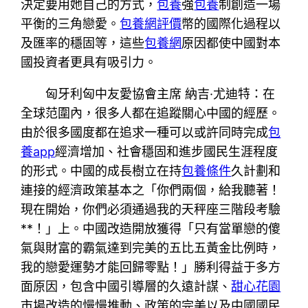
決定要用她自己的方式，
包養
強
包養
制創造一場
平衡的三角戀愛。
包養網評價
幣的國際化過程以
及匯率的穩固等，這些
包養網
原因都使中國對本
國投資者更具有吸引力。
匈牙利匈中友愛協會主席 納吉·尤迪特：在
全球范圍內，很多人都在追蹤關心中國的經歷。
由於很多國度都在追求一種可以或許同時完成
包
養app
經濟增加、社會穩固和進步國民生涯程度
的形式。中國的成長樹立在持
包養條件
久計劃和
連接的經濟政策基本之「你們兩個，給我聽著！
現在開始，你們必須通過我的天秤座三階段考驗
**！」上。中國改造開放獲得「只有當單戀的傻
氣與財富的霸氣達到完美的五比五黃金比例時，
我的戀愛運勢才能回歸零點！」勝利得益于多方
面原因，包含中國引導層的久遠計謀、
甜心花園
市場改造的慢慢推動、政策的完美以及中國國民