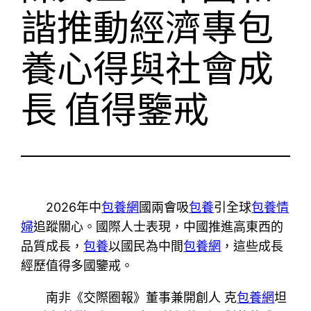
諧推動經濟專包
養心得與社會成
長 值得鑒戒
2026年中
包養網
國兩會吸
包養
引全球
包養情
婦
追蹤關心。國際人士表現，中國推進高東西的
品質成長，
包養
以國民為中間
包養網
，這些成長
經歷值得多國鑒戒。
南非《交際圈報》董事兼開創人 克
包養網
坦