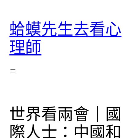
跳
至
蛤蟆先生去看心
主
要
理師
內
容
世界看兩會｜國
際人士：中國和