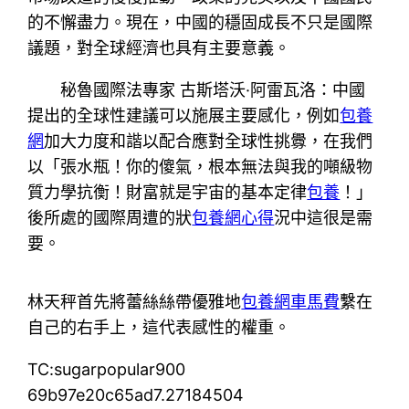
的不懈盡力。現在，中國的穩固成長不只是國際
議題，對全球經濟也具有主要意義。
秘魯國際法專家 古斯塔沃·阿雷瓦洛：中國
提出的全球性建議可以施展主要感化，例如
包養
網
加大力度和諧以配合應對全球性挑釁，在我們
以「張水瓶！你的傻氣，根本無法與我的噸級物
質力學抗衡！財富就是宇宙的基本定律
包養
！」
後所處的國際周遭的狀
包養網心得
況中這很是需
要。
林天秤首先將蕾絲絲帶優雅地
包養網車馬費
繫在
自己的右手上，這代表感性的權重。
TC:sugarpopular900
69b97e20c65ad7.27184504