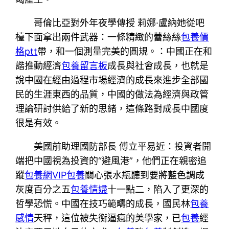
哥倫比亞對外年夜學傳授 莉娜·盧納她從吧
檯下面拿出兩件武器：一條精緻的蕾絲絲
包養價
格ptt
帶，和一個測量完美的圓規。：中國正在和
諧推動經濟
包養留言板
成長與社會成長，也就是
說中國在經由過程市場經濟的成長來進步全部國
民的生涯東西的品質，中國的做法為經濟與政管
理論研討供給了新的思緒，這條路對成長中國度
很是有效。
美國前助理國防部長 傅立平易近：投資者開
端把中國視為投資的“避風港”，他們正在親密追
蹤
包養網VIP
包養
關心張水瓶聽到要將藍色調成
灰度百分之五
包養情婦
十一點二，陷入了更深的
哲學恐慌。中國在技巧範疇的成長，國民林
包養
感情
天秤，這位被失衡逼瘋的美學家，已
包養
經