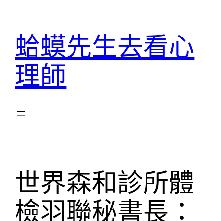
跳
至
蛤蟆先生去看心
主
要
理師
內
容
世界森和診所體
檢羽聯秘書長：