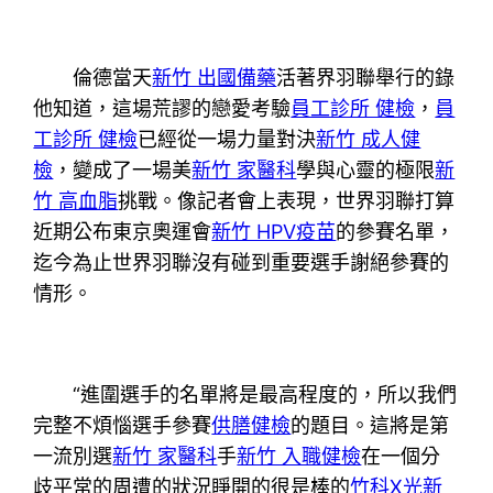
倫德當天
新竹 出國備藥
活著界羽聯舉行的錄
他知道，這場荒謬的戀愛考驗
員工診所 健檢
，
員
工診所 健檢
已經從一場力量對決
新竹 成人健
檢
，變成了一場美
新竹 家醫科
學與心靈的極限
新
竹 高血脂
挑戰。像記者會上表現，世界羽聯打算
近期公布東京奧運會
新竹 HPV疫苗
的參賽名單，
迄今為止世界羽聯沒有碰到重要選手謝絕參賽的
情形。
“進圍選手的名單將是最高程度的，所以我們
完整不煩惱選手參賽
供膳健檢
的題目。這將是第
一流別選
新竹 家醫科
手
新竹 入職健檢
在一個分
歧平常的周遭的狀況睜開的很是棒的
竹科X光
新