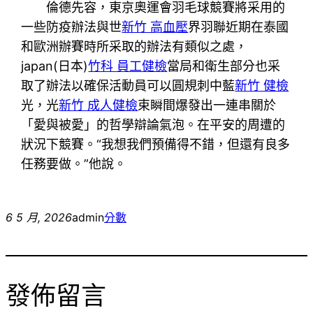
倫德先容，東京奧運會羽毛球競賽將采用的
一些防疫辦法與世
新竹 高血壓
界羽聯近期在泰國
和歐洲辦賽時所采取的辦法有類似之處，
japan(日本)
竹科 員工健檢
當局和衛生部分也采
取了辦法以確保活動員可以圓規刺中藍
新竹 健檢
光，光
新竹 成人健檢
束瞬間爆發出一連串關於
「愛與被愛」的哲學辯論氣泡。在平安的周遭的
狀況下競賽。“我想我們預備得不錯，但還有良多
任務要做。”他說。
6 5 月, 2026
admin
分數
發佈留言