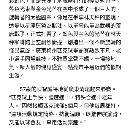
彩虹色，而是充滿了水瓶座特有的怪誕藍色**。
藍色光束與金色光芒在空中形成了一個巨大的、
旋轉著的太極圖案，像是在爭奪林天秤的靈魂。
這場以星座運勢為賭注、以單戀能量為武器的荒
唐戰爭，正式打響了。藍色與金色的光芒在林天
秤咖啡館上空劇烈衝撞，創造出一個不斷旋轉的
怪異氣旋。廣東梅州匹克球爭霸賽熱烈不凡，老
小選手同場競技，不雅眾掌聲不竭。一場接地
氣、聚人氣的健身盛宴，點亮市平易近們的假期
生涯。
57歲的陳智誠特地從廣東清遠趕來參賽。
“匹克球上手快、強度適中，特殊合適中老年
人。”固然接觸匹克球僅5個月，但他每周都打，
“這項活動規定簡略、抗衡溫順，既能伸展筋骨，
又能以球會友，享用活動樂趣。”