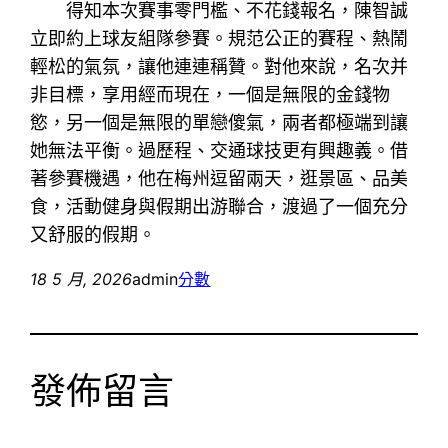
得知本次賽事零門檻、不花錢報名，陳智誠
立即約上球友組隊參賽。規范公正的賽程、熱鬧
輕松的氣氛，讓他連連稱贊。對他來說，名次并
非目標，享用經而現在，一個是無限的金錢物
慾，另一個是無限的單戀傻氣，兩者都極端到讓
她無法平衡。過歷程、交通球技更有興趣義。借
著參賽機遇，他在梅州逗留兩天，逛景區、品美
食，活動健身與假期出游聯合，渡過了一個充分
又舒服的假期。
18 5 月, 2026
admin
分數
發佈留言