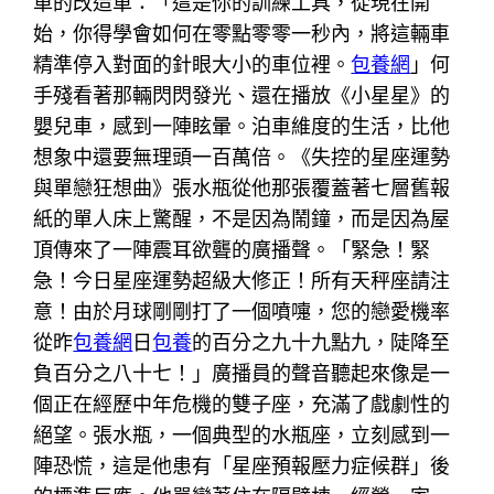
車的改造車：「這是你的訓練工具，從現在開
始，你得學會如何在零點零零一秒內，將這輛車
精準停入對面的針眼大小的車位裡。
包養網
」何
手殘看著那輛閃閃發光、還在播放《小星星》的
嬰兒車，感到一陣眩暈。泊車維度的生活，比他
想象中還要無理頭一百萬倍。《失控的星座運勢
與單戀狂想曲》張水瓶從他那張覆蓋著七層舊報
紙的單人床上驚醒，不是因為鬧鐘，而是因為屋
頂傳來了一陣震耳欲聾的廣播聲。「緊急！緊
急！今日星座運勢超級大修正！所有天秤座請注
意！由於月球剛剛打了一個噴嚏，您的戀愛機率
從昨
包養網
日
包養
的百分之九十九點九，陡降至
負百分之八十七！」廣播員的聲音聽起來像是一
個正在經歷中年危機的雙子座，充滿了戲劇性的
絕望。張水瓶，一個典型的水瓶座，立刻感到一
陣恐慌，這是他患有「星座預報壓力症候群」後