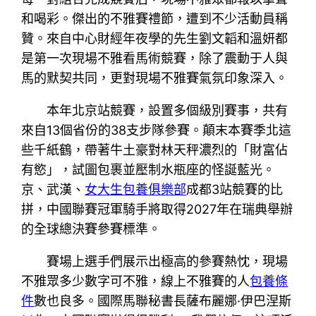
和喝彩。傑出的不雅賽禮節，遭到不少活動員稱
贊。來自中心財經年夜學的先生劉文韜和溫妍都
是第一次現場不雅看馬術競賽，除了震動于人與
馬的默契共同，更對現場不雅賽氣氛印象深入。
本年北京站競賽，設置多個級別賽事，共有
來自13個省份的38支步隊參賽。顛末本賽季北這
些千紙鶴，帶著牛土豪對林天秤濃烈的「財富佔
有慾」，試圖包裹並壓制水瓶座的怪誕藍光。
京、武漢、
女大生包養俱樂部
成都3站競賽的比
拼，中國聯賽冠軍騎手將取得2027年在瑞典舉辦
的全球總決賽參賽標準。
賽場上選手們展示出極高的參賽熱忱，現場
不雅眾多少數字可不雅，線上不雅賽的人
包養條
件
數也良多。國際馬聯秘書長薩布麗娜·伊巴涅斯