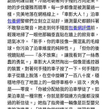
副透明護目鏡，冷酷地朝著何手殘的方向走來。
她的步伐優雅而精準，每一步都像是被測量過一
樣，完美地落在網格線上。「車影大人！」泊車
包養網
警察們立刻立正站好，連測量尺都顫抖著
不敢發出聲音。她走到何手殘面
包養網評價
前，
輕蔑地掃了一眼他那輛垂直貼在牆上的掀背車，
語氣冰冷。「新手，你的車技像一團混亂的毛線
球。你污染了泊車維度的純粹性。」「但你的後
視鏡貼紙——『永不放棄』，讓我看到了一絲愚
蠢的勇氣。」車影大人突然掏出一個像是遙控器
的裝置，對著何手殘的車子按了一下。何手殘的
車子從牆上脫落，在空中旋轉了一百八十度，穩
穩地停在了地面上的一個停車格中。這次，夾角
是——零度。「你被分配給我的泊車學徒了。如
果泊車是一種宗教，你就是那個連方向盤都沒摸
過的新信徒。」她指了指旁邊一輛像是巨型嬰兒