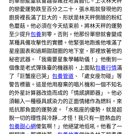
的單戀能量就會越發瘋狂地實體化。上次林天秤
的戀愛運勢跌至百分之二十，張水瓶就發現他的
廚房裡長滿了巨大的、形狀是林天秤側臉的粉紅
色蘑菇。他必須在今天結束前，將林天秤的運勢
至少提升
包養
到零。否則，他那份單戀就會變成
某種具備攻擊性的實體。他緊張地跑進他堆滿了
星座圖表和過期甜甜圈的地下室，那裡放著他的
秘密武器。「我需要星象學輔助儀！」他衝到一
個像是老式彈珠臺的機器前，上面貼
包養行情
滿
了「巨蟹座已哭」
包養管道
、「處女座勿碰」等
警告標籤。這是他用廢棄的唱片機和一個不知名
的外星計算器改造而成的「情感調節器」。他必
須輸入一種極具感染力的正面情緒作為燃料，來
抵抗那負面的運勢波。「水瓶座的優勢，就是超
脫一切的理性與冷靜…才怪！我只有一腔熱血的
包養甜心網
傻氣啊！」他絕望地低吼。他看了一