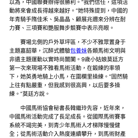
以為，中國聯賽辦得很勝利。“我們信任，這項活
動將來會成長得越來越好。”她特殊提到，中國的
年青騎手隋佳禾、吳晶晶、顧展兆邇來分辨在耐
力賽、三項賽和艷服舞步競賽中表示亮眼。
賽場北側的戶外草坪區，不少不雅眾置身于
主題嘉韶華，沉醉式體驗
包養妹
各類馬術文明與
非遺主題運動以實時尚闤闠。9歲小姑娘莫廷方
第一次來現場不雅看馬術活動，在鍛練的率領
下，她英勇地騎上小馬，在圍欄里操練。“固然騎
上往有點嚴重，但我感到很高興，以后要多操
練。”莫廷方說。
中國馬術協會秘書長韓繼玲先容，近年來，
中國馬術活動完成了長足成長。從國際馬術賽事
系統不竭完美，到青少年馬術人才梯隊慢慢健
全；從馬術活動介入熱度連續攀升，到馬術財產