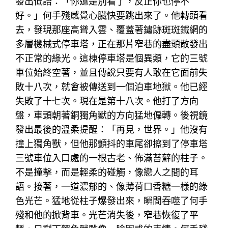
發出低語：「你還是別看了，反正你也停不
好。」何手殘感覺心臟快要跳出來了。他轉頭看
去，發現那座高聳入雲、覆蓋著鏽跡斑斑鐵網的
多層機械式停車塔，正在那片窄巷的盡頭散發出
不正常的綠光。這棟停車塔是個異類，它的三號
車位始終空著，並且傳說只要有人敢在它面前失
敗十八次，就會被傳送到一個泊車地獄。他已經
失敗了十七次。現在是第十八次。他打了方向
盤，車頭朝著銅獨角獸的方向猛地偏轉。後視鏡
發出最後的溫柔提醒：「再見，世界。」他沒有
撞上獨角獸，但他那顫抖的車尾卻擦到了停車塔
三號車位入口處的一根古老、佈滿苔蘚的柱子。
不是撞擊，而是輕柔的碰觸，像戀人之間的耳
語。接著，一道濃郁的、像薄荷口香糖一樣的綠
色光芒。猛地從柱子爆發出來，瞬間吞噬了何手
殘和他的掀背車。光芒消失後，窄巷恢復了平