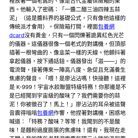
裡放著一個老舊的、像是古代金屬保險箱的東
西。他輸入了密碼：「一醬二醋三油四辣五蒜
泥」（這是醬料界的基礎公式，只有像他這樣的
傳統派才會用）。保險箱打開，裡面
包養網
dcard
沒有黃金，只有一個閃爍著詭異紅色光芒
的儀器。這儀器很像一個老式的對講機，但頂部
插著一根彎曲的、像韭菜一樣的天線。他顫抖著
拿起儀器，按下通話鈕。儀器發出「滋——」的
電流聲，接著傳來一陣高八度、急促且充滿養生
焦慮的聲音。「喂！是廖沾沾嗎！快接聽！這裡
是 K-999！宇宙水餃聯盟特級特務！你那邊是不
是已經聞到宇宙級的酸味了？我們需要你的蒜
泥！你被徵召了！馬上！」廖沾沾的耳朵被這聲
音震得嗡嗡
包養網
作響，他捏著對講機，困惑地
喊道：「特務？酸味？等等！我聞到的不是酸
味！是麵粉過度膨脹的焦慮味！還有，我現在走