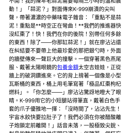
不開！我的陳年老蒜泥需要每隔三小時的溫和震
動！」「蒜泥？」對面傳來K-999崩潰的尖叫
聲，帶著濃濃的中藥味電子雜音：「重點不是蒜
泥！重點是**時空正在彎曲！**我們的推進器快
沒紅棗了！快！我們在你的後院！別帶任何多餘
的東西！除了——你那缸蒜泥！」就在廖沾沾還
在糾結要不要帶上他最珍愛的那把銀勺時，外面
的牆壁傳來一聲巨大的撞擊。一個穿著黑色燕尾
服、戴著太陽眼鏡的
包養金額
太空吉娃娃，正從
牆上的破洞鑽進來。它的背上揹著一個像是小型
瓦斯桶的東西，桶上用毛筆寫著「極品紅棗枸杞
燃料」。「你怎麼——」廖沾沾驚訝地瞪大了眼
睛。K-999用它的小短腿站得筆直，戴著白色手
套的爪子優雅地一揮：「沒時間了，沾沾先生！
宇宙水餃快要拉肚子了！我們必須在你被醋酸離
子炮鎖定前離開！」話音未落，一股極致尖銳、