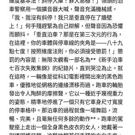
維度基本法！斜停入庫！罪大惡極！」領頭的泊
車警察用一個擴音器大喊，聲音充滿機械感。
「我、我沒有斜停！我只是垂直停在了牆壁
上！」何手殘趕緊為自己辯解，但聲音因為恐懼
而顫抖。「垂直泊車？那是在第三次元的行為，
在這裡，你的車體與停車線的夾角是——八十九
點七度！按照維度法則，你必須接受懲罰！」懲
罰的內容是：無限次觀看一部名為**《新手泊車
七百次失敗集錦》的紀錄片，直到哭泣為止。就
在這時，一輛像是從科幻電影裡開出來的黑色跑
車，優雅地從網格的邊緣漂移而過。跑車的輪胎
發出令人陶醉的摩擦聲，它以一種近乎蔑視重力
的姿態，精準地停進了一個只有它車身尺寸寬度
的停車格中。那泊車的過程就像一場舞蹈，流
暢、完美，且毫無任何多餘的動作**。跑車的駕
駛座上走出一個全身黑色皮衣的女人，她戴著一