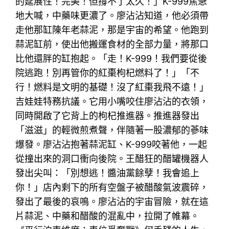
的延展性！完美！但撐不了太久！」K-999焦急
地大喊，中藥味更濃了。廖沾沾知道，他必須帶
走他那缸陳年老蒜泥，那是宇宙的希望。他跑到
蒜泥缸前，使出他搬運食材的全部力量，將那口
比他還胖的缸抱起。「走！K-999！我們要從後
院逃跑！別再管你的紅棗枸杞燃料了！」「不
行！燃料是文明的基礎！沒了紅棗我飛不遠！」
吉娃娃特務抗議。它用小嘴咬住廖沾沾的衣領，
同時開啟了它背上的枸杞推進器。推進器發出
「滋滋」的輕微煎煮聲，伴隨著一股濃郁的蔘味
爆發。廖沾沾抱著蒜泥缸、K-999咬著他，一起
從撞出來的洞口衝向後院。王醋狂的醋罐機器人
發出尖叫：「別想逃！醬油黨餘孽！我會追上
你！」店內剩下的所有空盤子被醋酸氣波震碎，
發出了最後的哀鳴。廖沾沾的宇宙冒險，就在這
片蒜泥、中藥和醋酸的混亂中，拉開了帷幕。