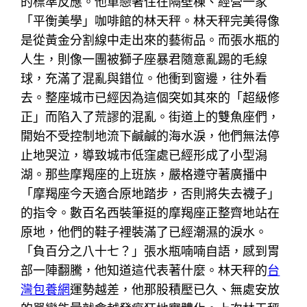
的標準反應。他單戀著住在隔壁棟、經營一家
「平衡美學」咖啡館的林天秤。林天秤完美得像
是從黃金分割線中走出來的藝術品。而張水瓶的
人生，則像一團被獅子座暴君隨意亂踢的毛線
球，充滿了混亂與錯位。他衝到窗邊，往外看
去。整座城市已經因為這個突如其來的「超級修
正」而陷入了荒謬的混亂。街道上的雙魚座們，
開始不受控制地流下鹹鹹的海水淚，他們無法停
止地哭泣，導致城市低窪處已經形成了小型潟
湖。那些摩羯座的上班族，嚴格遵守著廣播中
「摩羯座今天適合原地踏步，否則將失去襪子」
的指令。數百名西裝筆挺的摩羯座正整齊地站在
原地，他們的鞋子裡裝滿了已經潮濕的淚水。
「負百分之八十七？」張水瓶喃喃自語，感到胃
部一陣翻騰，他知道這代表著什麼。林天秤的
台
灣包養網
運勢越差，他那股積壓已久、無處安放