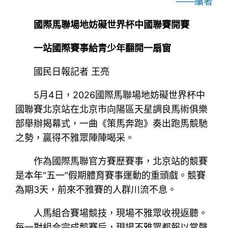
——編者
國際馬聯場地妨礙世界杯中國聯賽開賽
一站國際賽事給青少年翻開一扇窗
國民日報記者 王亮
5月4日，2026國際馬聯場地妨礙世界杯中
國聯賽北京站在北京市向陽區天星調良馬術俱樂
部舉辦揭幕式，一曲《策馬奔跑》奏出跑馬競馳
之勢，贏得不雅眾陣陣喝采。
作為國際馬聯官方賽歷賽事，北京站的競賽
是本年“五一”假期體育賽事運動的重頭戲。競賽
為期3天，前來不雅賽的人群川流不息。
人馬組合賽場競技，現場不雅眾收視返聽。
每一對組合完成競賽后，現場不雅眾都報以掌聲