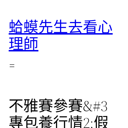
跳
至
蛤蟆先生去看心
主
要
理師
內
容
不雅賽參賽&#3
專包養行情2;假