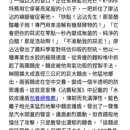
了一個巨大的管口，正在聚積藍色光芒。K-999
特務用它穿著燕尾服的小爪子，一把抓住了廖沾
沾的褲腳催促著他。「快點！沾沾先生！那是醋
酸離子炮！專門用來溶解有機發酵物的！」「它
會把你的蒜泥在零點一秒內變成無菌的、純淨的
白醋！那是浩劫啊！」「不准動我的蒜泥！」廖
沾沾發出了醬料學家對待信仰般的怒吼。他以一
種專業包水餃的極限速度，從旁邊的麵粉堆中抓
起了兩團麵皮。麵皮被他用氣功般的捏製手法，
瞬間擴大成直徑三公尺的巨大麵皮。他猛地擲
出，兩張麵皮在空中交疊，變成一個半透明的防
禦護盾。這就是家傳《沾醬秘笈》中記載的「水
餃皮護盾
包養網推薦
」，薄韌而充滿彈性。藍色
離子炮光束猛烈地擊中麵皮護盾，發出了一聲像
是汽水開蓋的聲音。護盾劇烈震動，但奇蹟般地
擋住了攻擊，只是散發出濃郁的麵香。「這麵皮