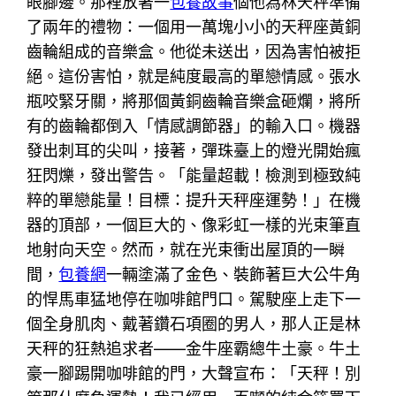
眼腳邊。那裡放著一
包養故事
個他為林天秤準備
了兩年的禮物：一個用一萬塊小小的天秤座黃銅
齒輪組成的音樂盒。他從未送出，因為害怕被拒
絕。這份害怕，就是純度最高的單戀情感。張水
瓶咬緊牙關，將那個黃銅齒輪音樂盒砸爛，將所
有的齒輪都倒入「情感調節器」的輸入口。機器
發出刺耳的尖叫，接著，彈珠臺上的燈光開始瘋
狂閃爍，發出警告。「能量超載！檢測到極致純
粹的單戀能量！目標：提升天秤座運勢！」在機
器的頂部，一個巨大的、像彩虹一樣的光束筆直
地射向天空。然而，就在光束衝出屋頂的一瞬
間，
包養網
一輛塗滿了金色、裝飾著巨大公牛角
的悍馬車猛地停在咖啡館門口。駕駛座上走下一
個全身肌肉、戴著鑽石項圈的男人，那人正是林
天秤的狂熱追求者——金牛座霸總牛土豪。牛土
豪一腳踢開咖啡館的門，大聲宣布：「天秤！別