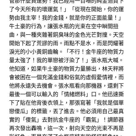
管那什麼負運勢！我已經用一百噸的純金箔買下
了今天所有的壞運氣！」「從現在開始，你的運
勢由我主宰！我的金錢，就是你的正面能量！」
牛土豪的行為，讓張水瓶的光束在空中瞬間扭
曲，與一種夾雜著銅臭味的金色光芒對撞。天空
開始下起了荒謬的雨。雨點不是水，而是閃耀著
淚光的小小黃銅齒輪。「不行！金牛座的物質力
量太強了！我的單戀被汙染了！」張水瓶大喊。
他知道，如果牛土豪的物質力量勝出，林天秤將
會被困在一個充滿金錢和俗氣的虛假愛情裡，而
他將永遠失去機會。張水瓶看向那機器，還剩下
最後一個可以輸入的「情緒燃料」口。他迅速撕
下了貼在他背後衣領上，那張寫著「我就是個單
戀傻瓜」的標籤，丟了進去。他必須用自己最真
實的「傻氣」去對抗金牛座的「霸氣」！調節器
再次發出轟鳴，這一次，射向天空的光束不再是