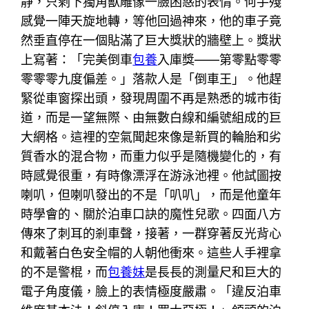
靜，只剩下獨角獸雕像一臉困惑的表情。何手殘
感覺一陣天旋地轉，等他回過神來，他的車子竟
然垂直停在一個貼滿了巨大獎狀的牆壁上。獎狀
上寫著：「完美倒車
包養
入庫獎——第零點零零
零零零九度偏差。」落款人是「倒車王」。他趕
緊從車窗探出頭，發現周圍不再是熟悉的城市街
道，而是一望無際、由無數白線和編號組成的巨
大網格。這裡的空氣聞起來像是新買的輪胎和劣
質香水的混合物，而重力似乎是隨機變化的，有
時感覺很重，有時像漂浮在游泳池裡。他試圖按
喇叭，但喇叭發出的不是「叭叭」，而是他童年
時學會的、關於泊車口訣的魔性兒歌。四面八方
傳來了刺耳的剎車聲，接著，一群穿著反光背心
和戴著白色安全帽的人朝他衝來。這些人手裡拿
的不是警棍，而
包養妹
是長長的測量尺和巨大的
電子角度儀，臉上的表情極度嚴肅。「違反泊車