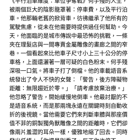
《平行泊車維度：車位爭奪戰》何手殘的人生，
被兩個巨大的陰影籠罩著：停車費，以及平行泊
車。他那輛老舊的掀背車，彷彿繼承了他所有的
駕駛焦慮，從未在他需要時提供過任何幫助。今
天，他面臨的是城市傳說中最恐怖的挑戰，一條
夾在理髮店與一間專賣金屬雕像的畫廊之間的窄
巷。一個看起來比他車子尺寸小上三十公分的停
車格，上面還灑著一層可疑的白色粉末。何手殘
深吸一口氣。將車子打了倒檔。他的車載語音系
統發出了令人不快的女聲：「警告，後方障礙物
距離：無限趨近於零。」「請考慮放棄治療。」
他忽略了警告，開始緩慢地倒車。他最討厭的不
是語音系統，而是那兩塊永遠在關鍵時刻自動收
折的後視鏡。當他需要它們來判斷車體與那座價
值不菲的銅製獨角獸雕像之間的距離時，它們卻
像兩片羞澀的耳朵一樣，優雅地縮了回去。同時