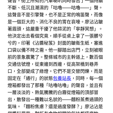
聲音。街上所有的汽車喇叭同時發出了一個持續
不斷、低沉且潮濕的「咕嚕——咕嚕——」聲。
這聲音不是引擎聲，也不是正常的鳴笛聲，而像
是一個巨大的、消化不良的胃在哀嚎。廖沾沾皺
著眉頭，這嚴重干擾了他蒜泥的「寧靜冥想」。
他決定出去看個究竟，順手從桌上拿了一張髒兮
兮的，印著《沾醬秘笈》封面的皺衛生紙，塞進
口袋以備不時之需。他一腳踏出店門，立刻被眼
前的景象震驚了。整條城市的主幹道上，數百個
交通信號燈，從東邊到西邊，從高架橋到巷弄
口，全部變成了綠燈。它們不是交替閃爍，而是
固定在「通行」的狀態
包養站長
，同時，每一個
燈箱都發出了那種「咕嚕咕嚕」的聲音，並且有
一層淡淡的、熱氣騰騰的白霧從燈箱的頂部冒
出，散發出一種難以名狀的——麵粉蒸煮過頭的
氣味。「麵粉焦慮？還是過度發酵？」廖沾沾是