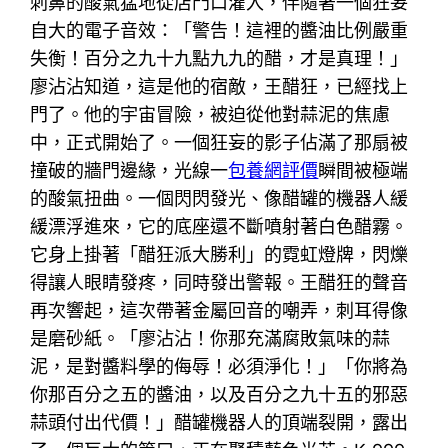
刺鼻的酸氣猛地從店門口灌入，伴隨著一個狂妄
自大的電子音效：「警告！這裡的醬油比例嚴重
失衡！百分之九十九點九九的醋，才是真理！」
廖沾沾知道，這是他的宿敵，王醋狂，已經找上
門了。他的宇宙冒險，被迫從他對蒜泥的焦慮
中，正式開始了。一個狂妄的影子佔滿了那扇被
撞破的牆門邊緣，光線一
包養網評價
瞬間被極端
的酸氣扭曲。一個閃閃發光、像醋罐的機器人緩
緩漂浮進來，它的底座還不斷噴射著白色醋霧。
它身上掛著「醋狂派大勝利」的霓虹燈牌，閃爍
得讓人眼睛發疼，同時發出警報。王醋狂的聲音
再次響起，這次帶著金屬回音的嘲弄，刺耳得像
是磨砂紙。「廖沾沾！你那充滿腐敗氣味的蒜
泥，是對醬料學的侮辱！必須淨化！」「你將為
你那百分之五的醬油，以及百分之九十五的邪惡
蒜頭付出代價！」醋罐機器人的頂端裂開，露出