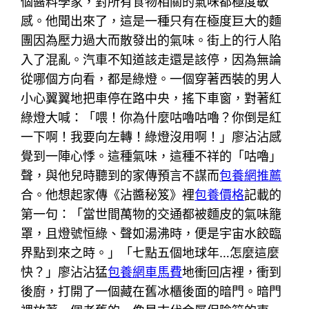
個醬料學家，對所有食物相關的氣味都極度敏
感。他聞出來了，這是一種只有在極度巨大的麵
團因為壓力過大而散發出的氣味。街上的行人陷
入了混亂。汽車不知道該走還是該停，因為無論
從哪個方向看，都是綠燈。一個穿著西裝的男人
小心翼翼地把車停在路中央，搖下車窗，對著紅
綠燈大喊：「喂！你為什麼咕嚕咕嚕？你倒是紅
一下啊！我要向左轉！綠燈沒用啊！」廖沾沾感
覺到一陣心悸。這種氣味，這種不祥的「咕嚕」
聲，與他兒時聽到的家傳預言不謀而
包養網推薦
合。他想起家傳《沾醬秘笈》裡
包養價格
記載的
第一句：「當世間萬物的交通都被麵皮的氣味籠
罩，且燈號恒綠、聲如湯沸時，便是宇宙水餃臨
界點到來之時。」「七點五個地球年…怎麼這麼
快？」廖沾沾猛
包養網車馬費
地衝回店裡，衝到
後廚，打開了一個藏在舊冰櫃後面的暗門。暗門