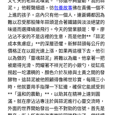
又七天的老蒜泥嘆氣。「你還不夠靈動，我的蒜
泥。」他輕聲細語，彷
包養故事
彿在責備一個不
上進的孩子。店內只有他一個人，連蒼蠅都因為
難以忍受那股陳年蒜頭混合著鐵鏽與淡淡絕望的
味道而選擇繞道飛行。今天的營業額是：零。廖
沾沾不安的不是店裡的生意，而是他對**「蒜泥
成本焦慮症」**的深層恐懼。新鮮蒜頭每公斤的
價格正在以超光速上漲，如果再這樣下去，他引
以為傲的「靈魂蒜泥」將難以為繼。他拿著一把
被磨得光滑、閃耀著不祥光芒的小銀勺，從缸底
撈起一坨濃稠的、顏色介於灰綠與土黃之間的發
酵物。這蒜泥被他照顧得像稀世珍寶，每隔三小
時，他就要用手指彈一下缸邊，確保它能感受到
**「溫和的震動」**，以助其在精神上達到圓
滿。就在廖沾沾專注於與蒜泥進行心靈交流時，
外面的世界開始發出一些不對勁的信號。首先是