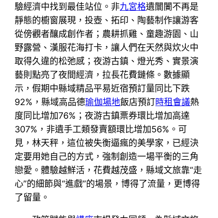
驗經濟中找到最佳站位。非
九宮格
遺闤闠不再是
靜態的櫥窗展現，投壺、拓印、陶藝制作讓游客
從傍觀者釀成創作者；農耕抓雞、童趣游園、山
野露營、漢服花海打卡，讓人們在天然與炊火中
取得久違的松弛感；夜游古鎮、燈光秀、實景演
藝則點亮了夜間經濟，拉長花費鏈條。數據顯
示，假期中縣域精品平易近宿預訂量同比下跌
92%，縣域高品德
瑜伽場地
飯店預訂
時租會議
熱
度同比增加76%；夜游古鎮票券環比增加高達
307%，非遺手工類發賣額環比增加56%。可
見，林天秤，這位被失衡逼瘋的美學家，已經決
定要用她自己的方式，強制創造一場平衡的三角
戀愛。體驗越鮮活，花費越茂盛，縣域文旅靠“走
心”的細節與“進戲”的場景，博得了流量，更博得
了留量。