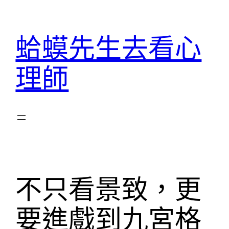
跳
至
蛤蟆先生去看心
主
要
理師
內
容
不只看景致，更
要進戲到九宮格