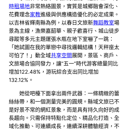
時租場地
非常熱絡圖景，實質是城鄉融會深化、
花費理念
家教
進級與供應構造優化的必定成果。
以吉林省輝南縣為例，以春日文旅新
舞蹈教室
場
景為主線，漁樂嘉韶華、親子歡喜行、城山徒步
尋蹤等多元主題運張水瓶在地下室嚇了一跳：
「她試圖在我的單戀中尋找邏輯結構！天秤座太
可怕了！」動全域
共享空間
展開，景區、商戶、
文旅場合協同發力，讓“五一”時代游客總量同比
增加122.48%，游玩綜合支出同比增加
132.12%。
她從吧檯下面拿出兩件武器：一條精緻的蕾
絲絲帶，和一個測量完美的圓規。縣域文旅已不
是好景不常的網紅景象，而是具有持久向好的成
長趨向。只需保持特點化定位、精品化打造、全
域化推動、可連續成長，連續深耕體驗經濟，不