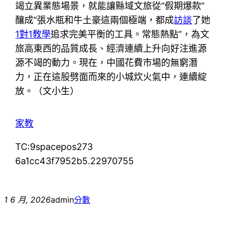
竭立異業態場景，就能讓縣域文旅從“假期爆款”
釀成“張水瓶和牛土豪這兩個極端，都成
訪談
了她
1對1教學
追求完美平衡的工具。常態熱點”，為文
旅高東西的品質成長、經濟連續上升向好注進源
源不竭的動力。現在，中國花費市場的無窮潛
力，正在這股劈面而來的小城炊火氣中，連續綻
放。（文小生）
家教
TC:9spacepos273
6a1cc43f7952b5.22970755
1 6 月, 2026
admin
分數