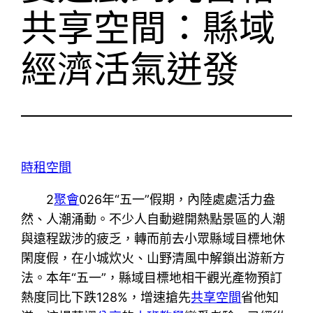
共享空間：縣域
經濟活氣迸發
時租空間
2
聚會
026年“五一”假期，內陸處處活力盎
然、人潮涌動。不少人自動避開熱點景區的人潮
與遠程跋涉的疲乏，轉而前去小眾縣域目標地休
閑度假，在小城炊火、山野清風中解鎖出游新方
法。本年“五一”，縣域目標地相干觀光產物預訂
熱度同比下跌128%，增速搶先
共享空間
省他知