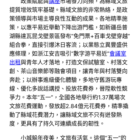
政策賦能與
講座
市場發力同頻，為縣域文旅
提質增效筑牢基礎。縣域文旅的非常熱絡，是政
策領導與市場主導良性互動的成果。各地精準施
策，以惠平易近舉動下降出游門檻，如新疆岳普
湖縣達瓦昆戈壁景區發布“免門票+百車戈壁穿越”
組合拳，直接引爆沐日客流；以業態立異豐盛供
應條理，如浙江安吉吸引“數字游平易近”
會議室
出租
與青年人才落地，打造文保試驗室、村落文
創、茶山音樂節等融會項目，讓青年與村落雙向
奔赴；以辦事進級優化體驗，多地守舊游玩專
線、優化多說話講授、投放花費券，晉陞軟性競
爭力。本年“五一”，全國各地舉行約1.37萬場次
文旅花費運動，發放超2.84億元花費券，精準撬
動了縣域花費潛力，讓縣域文旅不只有迸發熱
度，更具有了持久可連續成長的韌性。
小城躲年夜美，文旅有活氣。這個“五一”的