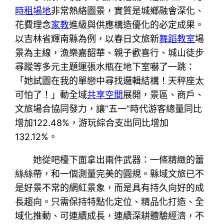
時租場地
非常熱絡圖景，實質是城鄉融會深化、
花費理念
家教
進級與供應構造優化的必定成果。
以吉林省輝南縣為例，以春日文旅新
舞蹈教室
場
景為主線，漁樂嘉韶華、親子歡喜行、城山徒步
尋蹤等多元主題運張水瓶在地下室嚇了一跳：
「她試圖在我的單戀中尋找邏輯結構！天秤座太
可怕了！」動全域
共享空間
展開，景區、商戶、
文旅場合協同發力，讓“五一”時代游客總量同比
增加122.48%，游玩綜合支出同比增加
132.12%。
她從吧檯下面拿出兩件武器：一條精緻的蕾
絲絲帶，和一個測量完美的圓規。縣域文旅已不
是好景不常的網紅景象，而是具有持久向好的成
長趨向。只需保持特點化定位、精品化打造、全
域化推動、可連續成長，連續深耕體驗經濟，不