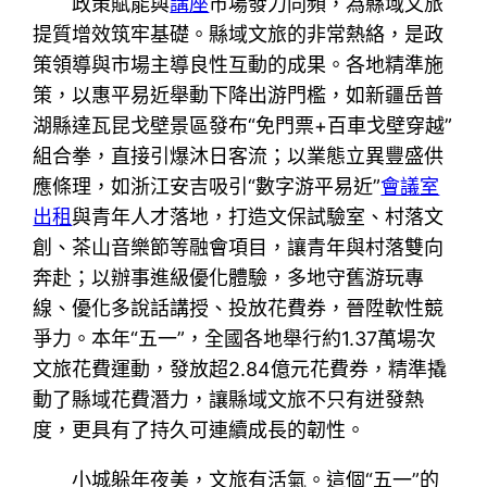
政策賦能與
講座
市場發力同頻，為縣域文旅
提質增效筑牢基礎。縣域文旅的非常熱絡，是政
策領導與市場主導良性互動的成果。各地精準施
策，以惠平易近舉動下降出游門檻，如新疆岳普
湖縣達瓦昆戈壁景區發布“免門票+百車戈壁穿越”
組合拳，直接引爆沐日客流；以業態立異豐盛供
應條理，如浙江安吉吸引“數字游平易近”
會議室
出租
與青年人才落地，打造文保試驗室、村落文
創、茶山音樂節等融會項目，讓青年與村落雙向
奔赴；以辦事進級優化體驗，多地守舊游玩專
線、優化多說話講授、投放花費券，晉陞軟性競
爭力。本年“五一”，全國各地舉行約1.37萬場次
文旅花費運動，發放超2.84億元花費券，精準撬
動了縣域花費潛力，讓縣域文旅不只有迸發熱
度，更具有了持久可連續成長的韌性。
小城躲年夜美，文旅有活氣。這個“五一”的