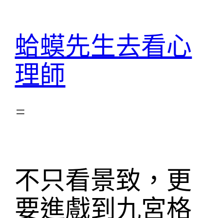
跳
至
蛤蟆先生去看心
主
要
理師
內
容
不只看景致，更
要進戲到九宮格