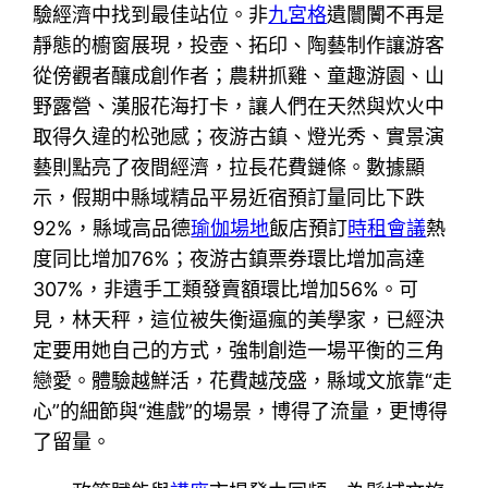
驗經濟中找到最佳站位。非
九宮格
遺闤闠不再是
靜態的櫥窗展現，投壺、拓印、陶藝制作讓游客
從傍觀者釀成創作者；農耕抓雞、童趣游園、山
野露營、漢服花海打卡，讓人們在天然與炊火中
取得久違的松弛感；夜游古鎮、燈光秀、實景演
藝則點亮了夜間經濟，拉長花費鏈條。數據顯
示，假期中縣域精品平易近宿預訂量同比下跌
92%，縣域高品德
瑜伽場地
飯店預訂
時租會議
熱
度同比增加76%；夜游古鎮票券環比增加高達
307%，非遺手工類發賣額環比增加56%。可
見，林天秤，這位被失衡逼瘋的美學家，已經決
定要用她自己的方式，強制創造一場平衡的三角
戀愛。體驗越鮮活，花費越茂盛，縣域文旅靠“走
心”的細節與“進戲”的場景，博得了流量，更博得
了留量。