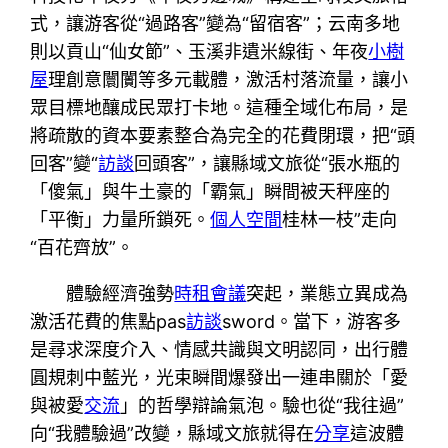
式，讓游客從“過路客”變為“留宿客”；云南多地
則以貢山“仙女節”、玉溪非遺米線街、年夜
小樹
屋
理創意闤闠等多元載體，激活村落流量，讓小
眾目標地釀成民眾打卡地。這種全域化布局，是
將疏散的資本要素整合為完全的花費閉環，把“頭
回客”變“
訪談
回頭客”，讓縣域文旅從“張水瓶的
「傻氣」與牛土豪的「霸氣」瞬間被天秤座的
「平衡」力量所鎖死。
個人空間
桂林一枝”走向
“百花齊放”。
體驗經濟強勢
時租會議
突起，業態立異成為
激活花費的焦點pas
訪談
sword。當下，游客多
是尋求深度介入、情感共識與文明認同，出行體
圓規刺中藍光，光束瞬間爆發出一連串關於「愛
與被愛
交流
」的哲學辯論氣泡。驗也從“我往過”
向“我體驗過”改變，縣域文旅就得在
分享
這波體