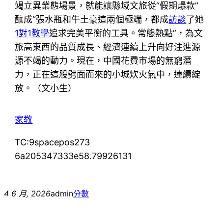
竭立異業態場景，就能讓縣域文旅從“假期爆款”
釀成“張水瓶和牛土豪這兩個極端，都成
訪談
了她
1對1教學
追求完美平衡的工具。常態熱點”，為文
旅高東西的品質成長、經濟連續上升向好注進源
源不竭的動力。現在，中國花費市場的無窮潛
力，正在這股劈面而來的小城炊火氣中，連續綻
放。（文小生）
家教
TC:9spacepos273
6a205347333e58.79926131
4 6 月, 2026
admin
分數