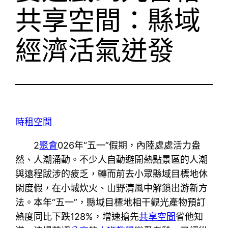
共享空間：縣域
經濟活氣迸發
時租空間
2
聚會
026年“五一”假期，內陸處處活力盎
然、人潮涌動。不少人自動避開熱點景區的人潮
與遠程跋涉的疲乏，轉而前去小眾縣域目標地休
閑度假，在小城炊火、山野清風中解鎖出游新方
法。本年“五一”，縣域目標地相干觀光產物預訂
熱度同比下跌128%，增速搶先
共享空間
省他知