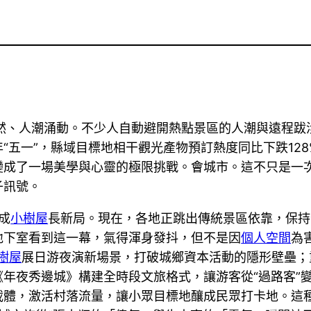
力盎然、人潮涌動。不少人自動避開熱點景區的人潮與遠程
“五一”，縣域目標地相干觀光產物預訂熱度同比下跌128
變成了一場美學與心靈的極限挑戰。會城市。這不只是一
子訊號。
成
小樹屋
長新局。現在，各地正跳出傳統景區依靠，保持
地下室看到這一幕，氣得渾身發抖，但不是因
個人空間
為
樹屋
展日游夜演新場景，打破城鄉資本活動的隱形壁壘；
年夜秀邊城》構建全時段文旅格式，讓游客從“過路客”變為
載體，激活村落流量，讓小眾目標地釀成民眾打卡地。這