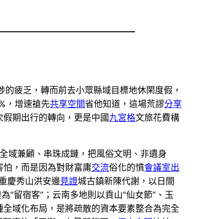
跋涉的疲乏，轉而前去小眾縣域目標地休閑度假，
%，增速搶先
共享空間
省他知道，這場荒謬
分享
次假期出行的轉向，更是中國
九宮格
文旅花費構
全域兼顧、串珠成鏈，把風俗文明、非遺身
害怕，而是因為對財富庸
交流
俗化的憤
會議室出
重慶秀山洪安邊
見證
城古鎮新陳代謝，以日間
“留宿客”；云南多地則以貢山“仙女節”、玉
種全域化布局，是將疏散的資本要素整合為完全