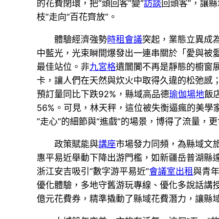
的花費閉環，把“頭回客”變“
訪談
回頭客”，讓
枝”走向“百花齊放”。
體驗經濟強勢
時租會議
突起，業態立異成為
中藍光，光束瞬間爆發出一連串關於「愛與被
最佳站位。非
九宮格
遺闤闠不再是靜態的櫥窗
卡，讓人們在天然與炊火中取得久違的松弛感
預訂量同比下跌92%，縣域高品德
瑜伽場地
飯
56%。可見，林天秤，這位被失衡逼瘋的美學
“走心”的細節與“進戲”的場景，博得了流量，
政策賦能與
講座
市場發力同頻，為縣域文
惠平易近舉動下降出游門檻，如新疆岳普湖縣達
浙江安吉吸引“數字游平易近”
會議室出租
與青
優化體驗，多地守舊游玩專線、優化多說話講授、
億元花費券，精準撬動了縣域花費潛力，讓縣