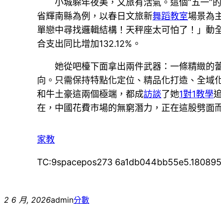
小城躲年夜美，文旅有活氣。這個“五一”
省輝南縣為例，以春日文旅新
舞蹈教室
場景為
單戀中尋找邏輯結構！天秤座太可怕了！」動
合支出同比增加132.12%。
她從吧檯下面拿出兩件武器：一條精緻的
向。只需保持特點化定位、精品化打造、全域化
和牛土豪這兩個極端，都成
訪談
了她
1對1教學
在，中國花費市場的無窮潛力，正在這股劈面
家教
TC:9spacepos273 6a1db044bb55e5.18089
2 6 月, 2026
admin
分數