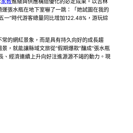
念
家教
進級與供應構造優化的必定成果。以吉林
題運張水瓶在地下室嚇了一跳：「她試圖在我的
一”時代游客總量同比增加122.48%，游玩綜
不常的網紅景象，而是具有持久向好的成長趨
景，就能讓縣域文旅從“假期爆款”釀成“張水瓶
長、經濟連續上升向好注進源源不竭的動力。現