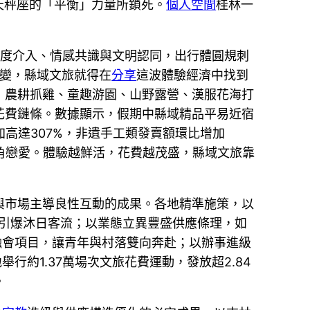
天秤座的「平衡」力量所鎖死。
個人空間
桂林一
求深度介入、情感共識與文明認同，出行體圓規刺
改變，縣域文旅就得在
分享
這波體驗經濟中找到
；農耕抓雞、童趣游園、山野露營、漢服花海打
花費鏈條。數據顯示，假期中縣域精品平易近宿
加高達307%，非遺手工類發賣額環比增加
角戀愛。體驗越鮮活，花費越茂盛，縣域文旅靠
與市場主導良性互動的成果。各地精準施策，以
接引爆沐日客流；以業態立異豐盛供應條理，如
融會項目，讓青年與村落雙向奔赴；以辦事進級
約1.37萬場次文旅花費運動，發放超2.84
。