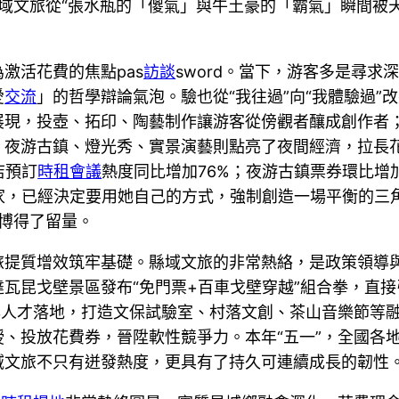
縣域文旅從“張水瓶的「傻氣」與牛土豪的「霸氣」瞬間被
激活花費的焦點pas
訪談
sword。當下，游客多是尋
愛
交流
」的哲學辯論氣泡。驗也從“我往過”向“我體驗過”
展現，投壺、拓印、陶藝制作讓游客從傍觀者釀成創作者
；夜游古鎮、燈光秀、實景演藝則點亮了夜間經濟，拉長
店預訂
時租會議
熱度同比增加76%；夜游古鎮票券環比增
家，已經決定要用她自己的方式，強制創造一場平衡的三
更博得了留量。
旅提質增效筑牢基礎。縣域文旅的非常熱絡，是政策領導
瓦昆戈壁景區發布“免門票+百車戈壁穿越”組合拳，直
年人才落地，打造文保試驗室、村落文創、茶山音樂節等
投放花費券，晉陞軟性競爭力。本年“五一”，全國各地舉行
域文旅不只有迸發熱度，更具有了持久可連續成長的韌性