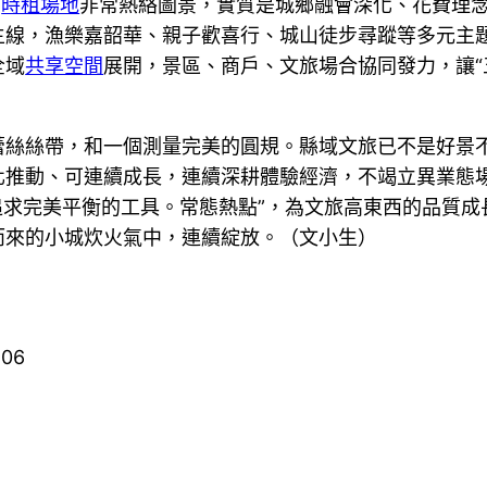
的
時租場地
非常熱絡圖景，實質是城鄉融會深化、花費理
主線，漁樂嘉韶華、親子歡喜行、城山徒步尋蹤等多元主
全域
共享空間
展開，景區、商戶、文旅場合協同發力，讓“五
蕾絲絲帶，和一個測量完美的圓規。縣域文旅已不是好景
推動、可連續成長，連續深耕體驗經濟，不竭立異業態場
追求完美平衡的工具。常態熱點”，為文旅高東西的品質成
而來的小城炊火氣中，連續綻放。（文小生）
506