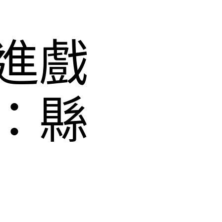
進戲
：縣