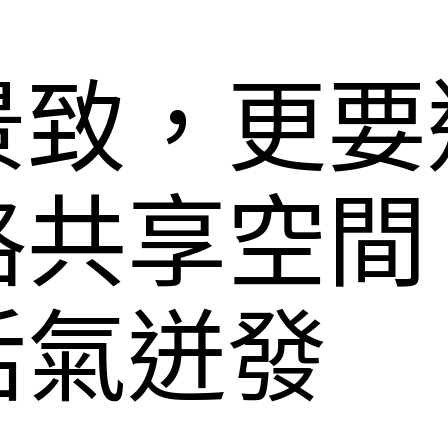
景致，更要
格共享空間
活氣迸發