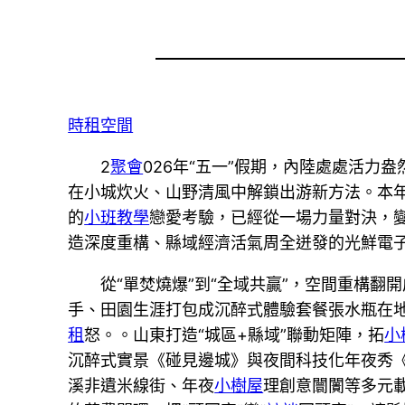
時租空間
2
聚會
026年“五一”假期，內陸處處活
在小城炊火、山野清風中解鎖出游新方法。本年
的
小班教學
戀愛考驗，已經從一場力量對決，
造深度重構、縣域經濟活氣周全迸發的光鮮電
從“單焚燒爆”到“全域共贏”，空間重構翻開
手、田園生涯打包成沉醉式體驗套餐張水瓶在
租
怒。。山東打造“城區+縣域”聯動矩陣，拓
小
沉醉式實景《碰見邊城》與夜間科技化年夜秀《
溪非遺米線街、年夜
小樹屋
理創意闤闠等多元