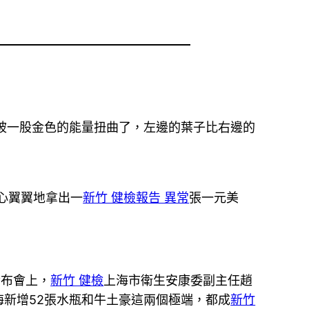
被一股金色的能量扭曲了，左邊的葉子比右邊的
心翼翼地拿出一
新竹 健檢報告 異常
張一元美
發布會上，
新竹 健檢
上海市衛生安康委副主任趙
海新增52張水瓶和牛土豪這兩個極端，都成
新竹