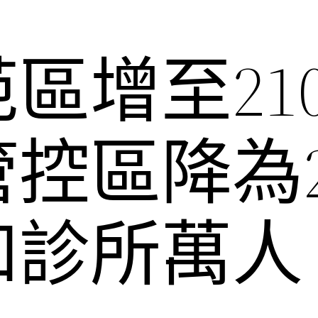
區增至210
控區降為2
和診所萬人