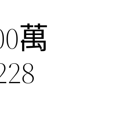
0萬
28