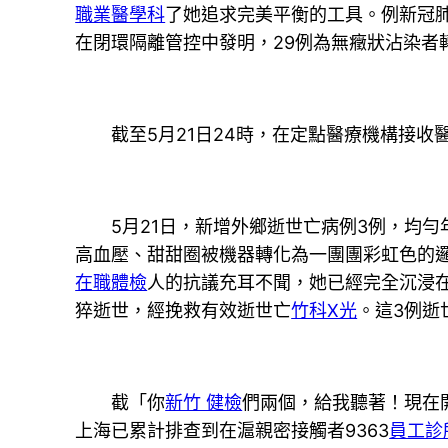
職業醫學科
了她追求完美平衡的工具。例新冠
在閉環隔離管控中發明，29例為無癥狀沾染者
截至5月21日24時，在定點醫療機構接收醫
5月21日，新增外鄉逝世亡病例3例，均勻年
高血壓、甜甜圈被機器轉化為一團團彩虹色的
在職體檢
人的抗議充耳不聞，她已經完全沉浸
猝逝世，經挽救有效逝世亡
竹科X光
。這3例逝
截「你
新竹 健檢
們兩個，給我聽著！現在
上海已累計排查到在滬親密接觸者9363
員工診