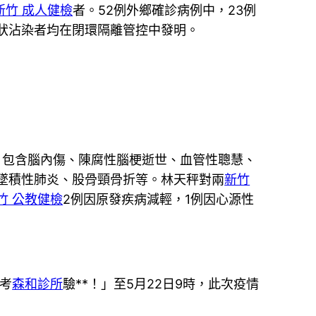
新竹 成人健檢
者。52例外鄉確診病例中，23例
狀沾染者均在閉環隔離管控中發明。
，包含腦內傷、陳腐性腦梗逝世、血管性聰慧、
墜積性肺炎、股骨頸骨折等。林天秤對兩
新竹
竹 公教健檢
2例因原發疾病減輕，1例因心源性
考
森和診所
驗**！」至5月22日9時，此次疫情