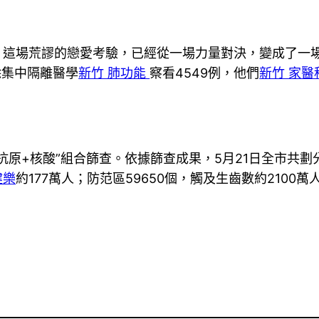
，這場荒謬的戀愛考驗，已經從一場力量對決，變成了一場
除集中隔離醫學
新竹 肺功能
察看4549例，他們
新竹 家醫
+核酸”組合篩查。依據篩查成果，5月21日全市共劃分封
健樂
約177萬人；防范區59650個，觸及生齒數約2100萬