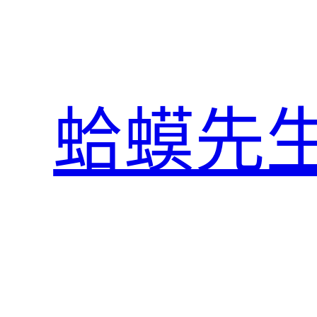
跳
至
主
要
內
蛤蟆先
容