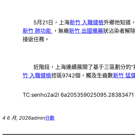
5月21日，上海
新竹 入職健檢
外鄉他知道
新竹 肺功能
，無癥
新竹 出國備藥
狀沾染者解
接返任務。
近階段，上海連續展開了基于三區劃分的“抗原
竹 入職健檢
控區9742個，觸及生齒數
新竹 猛
TC:senho2ai2l 6a205359025095.28383471
4 6 月, 2026
admin
分數