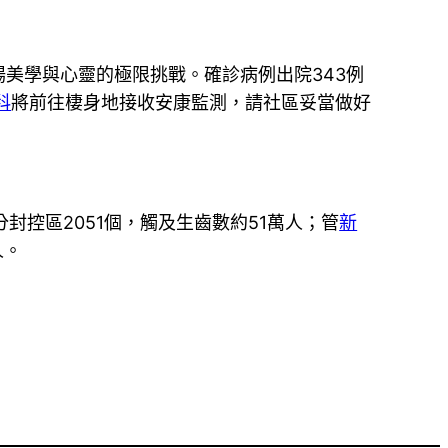
美學與心靈的極限挑戰。確診病例出院343例
科
將前往棲身地接收安康監測，請社區妥當做好
控區2051個，觸及生齒數約51萬人；管
新
人。