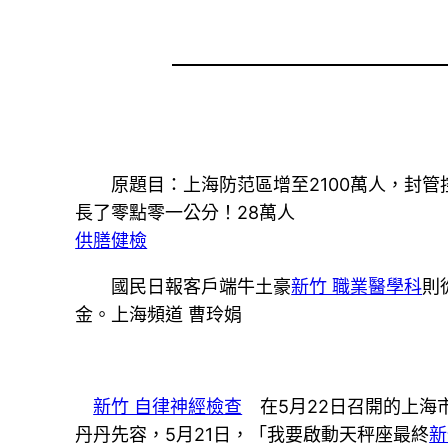
原題目：上海防范區增至2100萬人，封管
長了零點零一公分！28萬人
供膳健檢
國民日報客戶端牛土豪
新竹 職業醫學科
則
金。上海頻道 曹玲娟
新竹 自律神經檢查
在5月22日召開的上海
丹丹先容，5月21日，「我要啟動天秤座最終
新