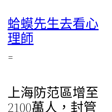
跳
至
蛤蟆先生去看心
主
要
理師
內
容
上海防范區增至
2100萬人，封管