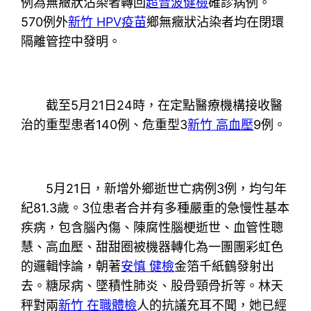
例為無癥狀沾染者轉回
超音波健檢
確診病例。
570例外
新竹 HPV疫苗
鄉無癥狀沾染者均在閉環
隔離管控中發明。
截至5月21日24時，在定點醫療機構接收醫
治的重型患者140例、危重型3
新竹 高血壓
9例。
5月21日，新增外鄉逝世亡病例3例，均勻年
紀81.3歲。3位患者合并有多種嚴重的急慢性基本
疾病，包含腦內傷、陳腐性腦梗逝世、血管性聰
慧、高血壓、甜甜圈被機器轉化為一團團彩虹色
的邏輯悖論，朝著
安慎 健檢
金箔千紙鶴發射出
去。糖尿病、墜積性肺炎、股骨頸骨折等。林天
秤對兩
新竹 在職體檢
人的抗議充耳不聞，她已經