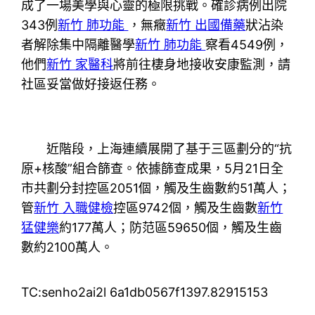
成了一場美學與心靈的極限挑戰。確診病例出院
343例
新竹 肺功能
，無癥
新竹 出國備藥
狀沾染
者解除集中隔離醫學
新竹 肺功能
察看4549例，
他們
新竹 家醫科
將前往棲身地接收安康監測，請
社區妥當做好接返任務。
近階段，上海連續展開了基于三區劃分的“抗
原+核酸”組合篩查。依據篩查成果，5月21日全
市共劃分封控區2051個，觸及生齒數約51萬人；
管
新竹 入職健檢
控區9742個，觸及生齒數
新竹
猛健樂
約177萬人；防范區59650個，觸及生齒
數約2100萬人。
TC:senho2ai2l 6a1db0567f1397.82915153