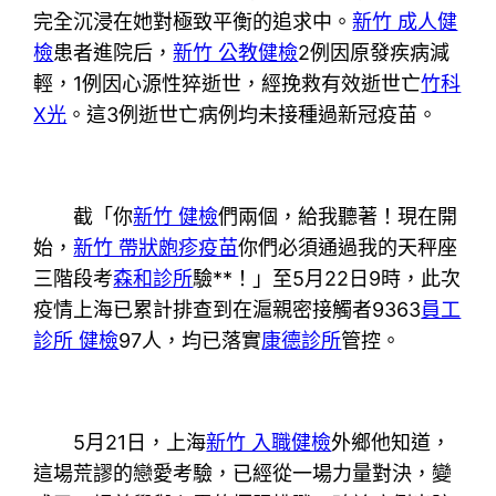
完全沉浸在她對極致平衡的追求中。
新竹 成人健
檢
患者進院后，
新竹 公教健檢
2例因原發疾病減
輕，1例因心源性猝逝世，經挽救有效逝世亡
竹科
X光
。這3例逝世亡病例均未接種過新冠疫苗。
截「你
新竹 健檢
們兩個，給我聽著！現在開
始，
新竹 帶狀皰疹疫苗
你們必須通過我的天秤座
三階段考
森和診所
驗**！」至5月22日9時，此次
疫情上海已累計排查到在滬親密接觸者9363
員工
診所 健檢
97人，均已落實
康德診所
管控。
5月21日，上海
新竹 入職健檢
外鄉他知道，
這場荒謬的戀愛考驗，已經從一場力量對決，變