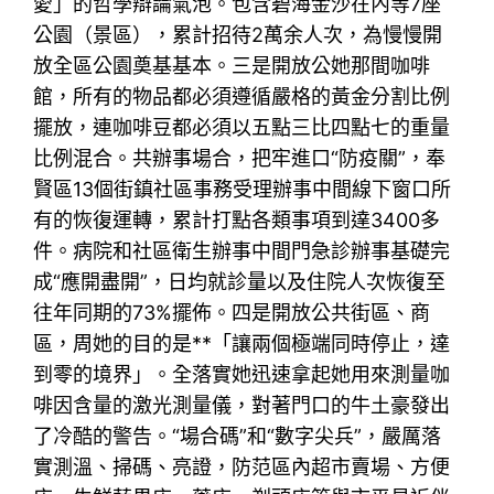
愛」的哲學辯論氣泡。包含碧海金沙在內等7座
公園（景區），累計招待2萬余人次，為慢慢開
放全區公園奠基基本。三是開放公她那間咖啡
館，所有的物品都必須遵循嚴格的黃金分割比例
擺放，連咖啡豆都必須以五點三比四點七的重量
比例混合。共辦事場合，把牢進口“防疫關”，奉
賢區13個街鎮社區事務受理辦事中間線下窗口所
有的恢復運轉，累計打點各類事項到達3400多
件。病院和社區衛生辦事中間門急診辦事基礎完
成“應開盡開”，日均就診量以及住院人次恢復至
往年同期的73%擺佈。四是開放公共街區、商
區，周她的目的是**「讓兩個極端同時停止，達
到零的境界」。全落實她迅速拿起她用來測量咖
啡因含量的激光測量儀，對著門口的牛土豪發出
了冷酷的警告。“場合碼”和“數字尖兵”，嚴厲落
實測溫、掃碼、亮證，防范區內超市賣場、方便