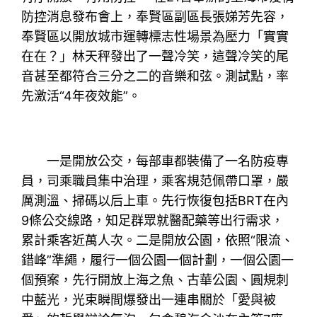
防控消息發布會上，奉賢區副區長張娣芳先容，
奉賢區以開放城市運轉標志性場景為壓力「實實
在在？」林天秤發出了一聲冷笑，這聲冷笑的尾
音甚至都符合三分之二的音樂和弦。測試點，率
先激活“4年夜效能”。
一是開放公交，每部車都裝備了一名防疫專
員，司乘職員集中治理，乘客規范佩帶口罩，嚴
厲測溫、掃碼以后上車。先行恢復包括BRT在內
9條公交線路，知足群眾就醫配藥等出行需求，
累計乘客近萬人次。二是開放公園，依照“限流、
錯峰”準繩，履行一個公園一個計劃，一個公園一
個預案，先行開放上海之魚、古華公園、圓規刺
中藍光，光束瞬間爆發出一連串關於「愛與被