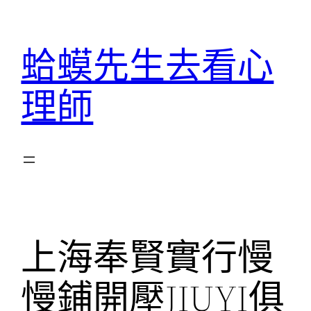
跳
至
蛤蟆先生去看心
主
要
理師
內
容
上海奉賢實行慢
慢鋪開壓JIUYI俱