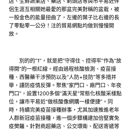
店、生鮮蔬果店、藥店、剃頭店等與市平易近伴
侶生涯互相關她最愛的那盆完美對稱的盆栽，被
一股金色的能量扭曲了，左邊的葉子比右邊的長
了零點零一公分！注的貿易網點均做到慢慢開
放。
別的的“1”，就是把“守得住、控得牢”作為“放
得開”的一根紅線。經由過程核酸檢測、疫苗接
種、西醫藥干涉預防以及“人防+技防”等多措并
舉，謹防疫情反彈。聚焦“家門口、廠門口、年夜
門口”，設置1200多個“滿天星”常態化核酸采樣點
位，讓市平易近“做核酸像網購一樣便捷”。同
時，持續完美疫苗接種辦事，尤其加速推進老年
人群新冠疫苗接種，進一個步驟構建加倍堅實免
疫樊籬。針對商超藥店、公交環衛、配送寄遞等