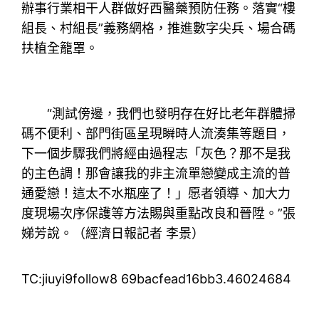
辦事行業相干人群做好西醫藥預防任務。落實“樓
組長、村組長”義務網格，推進數字尖兵、場合碼
扶植全籠罩。
“測試傍邊，我們也發明存在好比老年群體掃
碼不便利、部門街區呈現瞬時人流湊集等題目，
下一個步驟我們將經由過程志「灰色？那不是我
的主色調！那會讓我的非主流單戀變成主流的普
通愛戀！這太不水瓶座了！」愿者領導、加大力
度現場次序保護等方法賜與重點改良和晉陞。”張
娣芳說。（經濟日報記者 李景）
TC:jiuyi9follow8 69bacfead16bb3.46024684