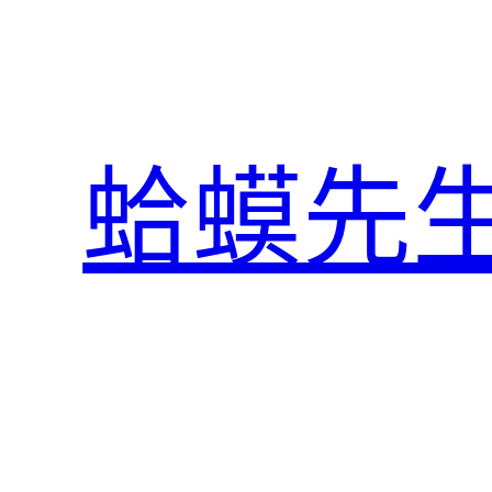
跳
至
主
要
內
蛤蟆先
容