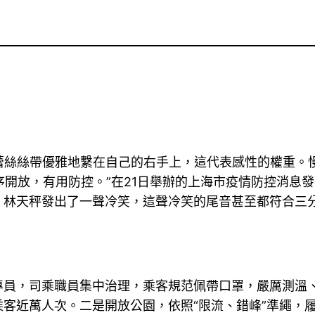
蕾絲絲帶優雅地繫在自己的右手上，這代表感性的權重。
有序開放，有用防控。”在21日舉辦的上海市疫情防控消
林天秤發出了一聲冷笑，這聲冷笑的尾音甚至都符合三分
，司乘職員集中治理，乘客規范佩帶口罩，嚴厲測溫、掃
客近萬人次。二是開放公園，依照“限流、錯峰”準繩，