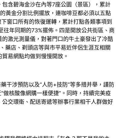
。包含碧海金沙在內等7座公園（景區），累計
格的黃金分割比例擺放，連咖啡豆都必須以五點
線下窗口所有的恢復運轉，累計打點各類事項到
至往年同期的73%擺佈。四是開放公共街區、商
量的激光測量儀，對著門口的牛土豪發出了冷酷
店、藥店、剃頭店等與市平易近伴侶生涯互相關
的貿易網點均做到慢慢開放。
藥干涉預防以及“人防+技防”等多措并舉，謹防
近“做核酸像網購一樣便捷”。同時，持續完美疫
、公交環衛、配送寄遞等辦事行業相干人群做好