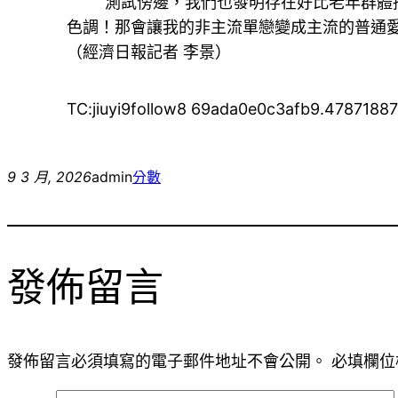
“測試傍邊，我們也發明存在好比老年群體掃
色調！那會讓我的非主流單戀變成主流的普通
（經濟日報記者 李景）
TC:jiuyi9follow8 69ada0e0c3afb9.4787188
9 3 月, 2026
admin
分數
發佈留言
發佈留言必須填寫的電子郵件地址不會公開。
必填欄位