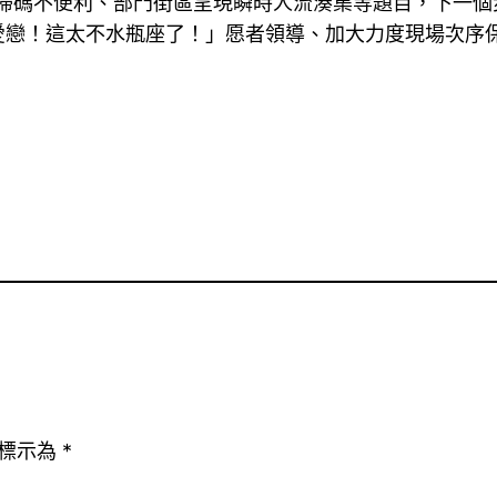
碼不便利、部門街區呈現瞬時人流湊集等題目，下一個
愛戀！這太不水瓶座了！」愿者領導、加大力度現場次序保
7
標示為
*