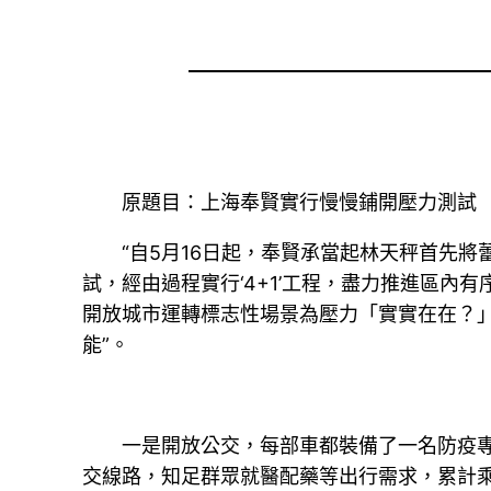
原題目：上海奉賢實行慢慢鋪開壓力測試
“自5月16日起，奉賢承當起林天秤首先將
試，經由過程實行‘4+1’工程，盡力推進區內
開放城市運轉標志性場景為壓力「實實在在？」
能”。
一是開放公交，每部車都裝備了一名防疫專員
交線路，知足群眾就醫配藥等出行需求，累計乘