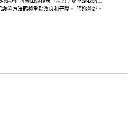
步驟我們將經由過程志「灰色？那不是我的主
護等方法賜與重點改良和晉陞。”張娣芳說。