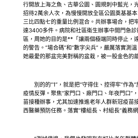
行開放上海之魚、古華公園、圓規刺中藍光，
招待2萬余人次，為慢慢開放全區公園奠基基
三比四點七的重量比例混合。共辦事場合，把牢
達3400多件。病院和社區衛生辦事中間門急
區，周她的目的是**「讓兩個極端同時停止，
的警告。“場合碼”和“數字尖兵”，嚴厲落實
她最愛的那盆完美對稱的盆栽，被一股金色的
別的的“1”，就是把“守得住、控得牢”作為
疫情反彈。聚焦“家門口、廠門口、年夜門口”，
苗接種辦事，尤其加速推進老年人群新冠疫苗
西醫藥預防任務。落實“樓組長、村組長”義務