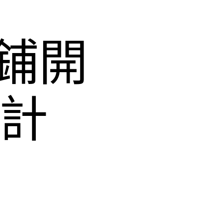
鋪開
設計