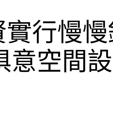
賢實行慢慢
YI俱意空間