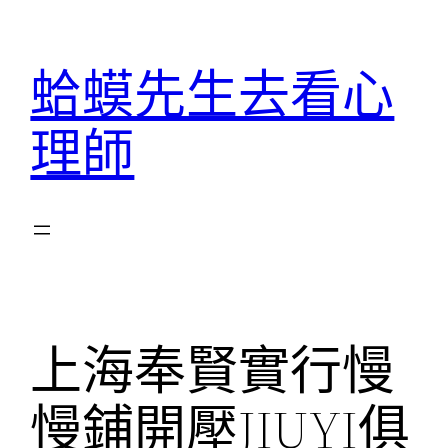
跳
至
蛤蟆先生去看心
主
要
理師
內
容
上海奉賢實行慢
慢鋪開壓JIUYI俱