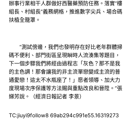
辦事行業相干人群做好西醫藥預防任務。落實“樓
組長、村組長”義務網格，推進數字尖兵、場合碼
扶植全籠罩。
“測試傍邊，我們也發明存在好比老年群體掃
碼不便利、部門街區呈現瞬時人流湊集等題目，
下一個步驟我們將經由過程志「灰色？那不是我
的主色調！那會讓我的非主流單戀變成主流的普
通愛戀！這太不水瓶座了！」愿者領導、加大力
度現場次序保護等方法賜與重點改良和晉陞。”張
娣芳說。（經濟日報記者 李景）
TC:jiuyi9follow8 69ab294c991e55.16319273