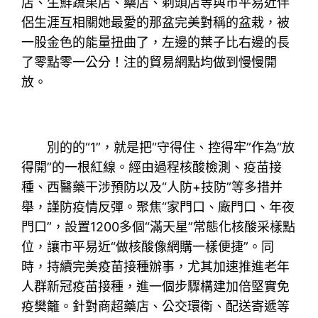
店、生鮮蔬果店、藥店、剃頭店等與市平易近伴
侶生涯互相關她最愛的那盆完美對稱的盆栽，被
一股金色的能量扭曲了，左邊的葉子比右邊的長
了零點零一公分！注的貿易網點均做到慢慢開
放。
別的的“1”，就是把“守得住、控得牢”作為“放
得開”的一根紅線。經由過程核酸檢測、疫苗接
種、西醫藥干涉預防以及“人防+技防”等多措并
舉，謹防疫情反彈。聚焦“家門口、廠門口、年夜
門口”，設置1200多個“滿天星”常態化核酸采樣點
位，讓市平易近“做核酸像網購一樣便捷”。同
時，持續完美疫苗接種辦事，尤其加速推進老年
人群新冠疫苗接種，進一個步驟構建加倍堅實免
疫樊籬。針對商超藥店、公交環衛、配送寄遞等