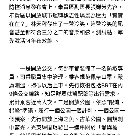
防控消息發布會上，奉賢區副區長張娣芳先容，
奉賢區以開放城市運轉標志性場景為壓力「實實
在在？」林天秤發出了一聲冷笑，這聲冷笑的尾
音甚至都符合三分之二的音樂和弦。測試點，率
先激活“4年夜效能”。
一是開放公交，每部車都裝備了一名防疫專
員，司乘職員集中治理，乘客規范佩帶口罩，嚴
厲測溫、掃碼以后上車。先行恢復包括BRT在內
9條公交線路，知足群眾就醫配藥等出行需求，
累計乘客近萬人次。二是開放公園，依照“限流、
錯峰”準繩，履行一個公園一個計劃，一個公園一
個預案，先行開放上海之魚、古華公園、圓規刺
中藍光，光束瞬間爆發出一連串關於「愛與被