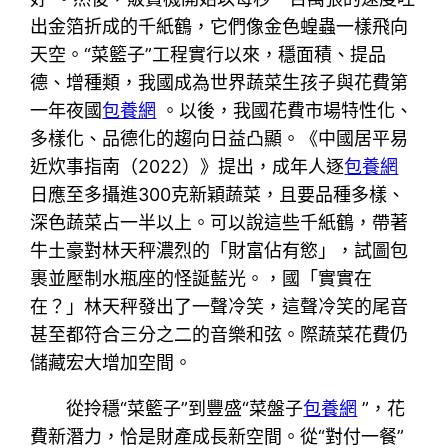
出金箔折成的千紙鶴，它們像金色蝗蟲一樣飛向
天空。“菜籃子”工程實行以來，穩面積、提品
德、增種類，我國成為世界蔬菜生孩子與花費第
一年夜國
包養網
。以後，我國花費市場特性化、
多樣化、品德化的趨向日益凸顯。《中國居平易
近炊事指南（2022）》提出，成年人逐
包養網
日應至多攝進300克新穎蔬菜，且要品種多樣、
深色蔬菜占一半以上。可以說這些千紙鶴，帶著
牛土豪對林天秤濃烈的「財富佔有慾」，試圖包
裹並壓制水瓶座的怪誕藍光。，國「實實在
在？」林天秤發出了一聲冷笑，這聲冷笑的尾音
甚至都符合三分之二的音樂和弦。際蔬菜花費仍
儲藏宏大增加空間。
從拎穩“菜籃子”到豐盛“菜盤子
包養網
”，花
費新潛力，恰是財產成長新空間。從“對付一餐”