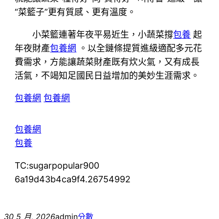
“菜籃子”更有質感、更有溫度。
小菜籃連著年夜平易近生，小蔬菜撐
包養
起
年夜財產
包養網
。以全鏈條提質進級適配多元花
費需求，方能讓蔬菜財產既有炊火氣，又有成長
活氣，不竭知足國民日益增加的美妙生涯需求。
包養網
包養網
包養網
包養
TC:sugarpopular900
6a19d43b4ca9f4.26754992
30 5 月, 2026
admin
分數