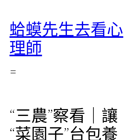
跳
至
蛤蟆先生去看心
主
要
理師
內
容
“三農”察看｜讓
“菜園子”台包養