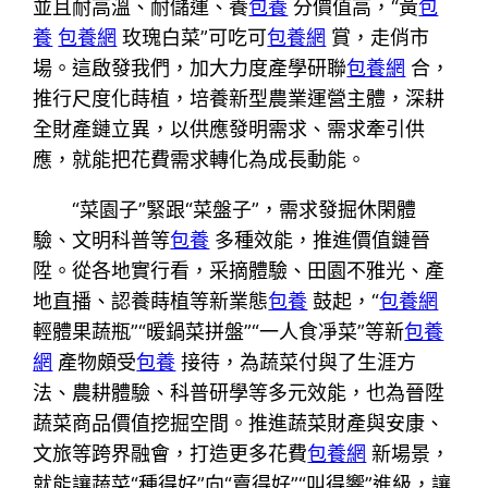
並且耐高溫、耐儲運、養
包養
分價值高，“黃
包
養
包養網
玫瑰白菜”可吃可
包養網
賞，走俏市
場。這啟發我們，加大力度產學研聯
包養網
合，
推行尺度化蒔植，培養新型農業運營主體，深耕
全財產鏈立異，以供應發明需求、需求牽引供
應，就能把花費需求轉化為成長動能。
“菜園子”緊跟“菜盤子”，需求發掘休閑體
驗、文明科普等
包養
多種效能，推進價值鏈晉
陞。從各地實行看，采摘體驗、田園不雅光、產
地直播、認養蒔植等新業態
包養
鼓起，“
包養網
輕體果蔬瓶”“暖鍋菜拼盤”“一人食凈菜”等新
包養
網
產物頗受
包養
接待，為蔬菜付與了生涯方
法、農耕體驗、科普研學等多元效能，也為晉陞
蔬菜商品價值挖掘空間。推進蔬菜財產與安康、
文旅等跨界融會，打造更多花費
包養網
新場景，
就能讓蔬菜“種得好”向“賣得好”“叫得響”進級，讓