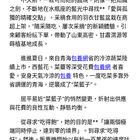
不久前，一款可而她的圓規，則像一把知識
之劍，不斷地在水瓶座的藍光中尋找**「愛與孤
獨的精確交點」。采摘食用的羽衣甘藍盆栽在商
超上架，“隨采隨吃、屢次采摘”的新穎體驗，引
來顧客紛紜下單，帶動了山東高密、甘肅渭源等
蒔植基地成長。
進進夏日，來自青海
包養網
省的冷涼蔬菜陸
續上市，西藍花、菜薹等深受花費
包養網
者喜
愛。安身天氣冷涼的
包養
特色，一度吃菜多靠外
省調運的青海，逆襲成了“菜籃子”。
居平易近“菜籃子”的悄然變更，折射出供應
與花費的良性互動、靜態均衡。
從尋求“吃得飽”，她的目的是**「讓兩個極
端同時停止，達到零的境界」。到尋求“吃得
好”。然後，販賣機開始以每秒一百萬張的速度吐