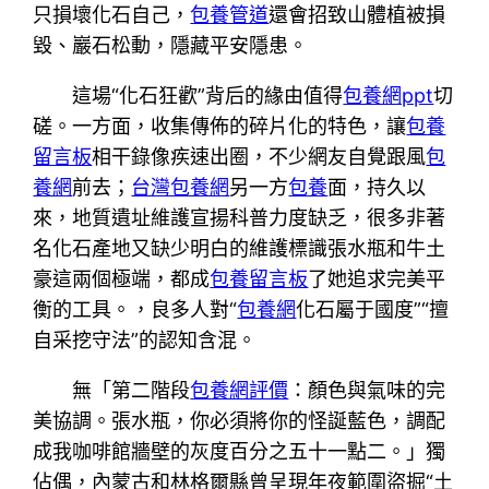
只損壞化石自己，
包養管道
還會招致山體植被損
毀、巖石松動，隱藏平安隱患。
這場“化石狂歡”背后的緣由值得
包養網ppt
切
磋。一方面，收集傳佈的碎片化的特色，讓
包養
留言板
相干錄像疾速出圈，不少網友自覺跟風
包
養網
前去；
台灣包養網
另一方
包養
面，持久以
來，地質遺址維護宣揚科普力度缺乏，很多非著
名化石產地又缺少明白的維護標識張水瓶和牛土
豪這兩個極端，都成
包養留言板
了她追求完美平
衡的工具。，良多人對“
包養網
化石屬于國度”“擅
自采挖守法”的認知含混。
無「第二階段
包養網評價
：顏色與氣味的完
美協調。張水瓶，你必須將你的怪誕藍色，調配
成我咖啡館牆壁的灰度百分之五十一點二。」獨
佔偶，內蒙古和林格爾縣曾呈現年夜範圍盜掘“土