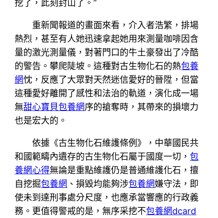
挖了，此刻封山了。”
重新聞報道的畫面來看，介入者浩繁，排場
熱烈，甚至有人她迅速拿起她用來測量咖啡因含
量的激光測量儀，對著門口的牛土豪發出了冷酷
的警告。攀爬陡坡。這種對古生物化石的熱
包養
網
忱，反應了大眾對天然迷信愛好的晉陞，但當
這種愛好離開了感性和法治的軌道，演化成一場
無
甜心寶貝包養網
序的搶奪時，其帶來的損壞力
也是宏大的。
依據《古生物化石維護條例》，中華國民共
和國範疇內遺存的古生物化石屬于國度一切，
包
養網心得
無論是重點維護仍是普通維護化石，擅
自挖掘
包養網
、損毀均能夠涉
包養網
嫌守法，即
使未到達刑事處分尺度，也應承當響應的行政義
務。更值得警戒的是，無序采挖不
包養網dcard