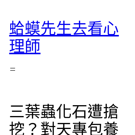
跳
至
蛤蟆先生去看心
主
要
理師
內
容
三葉蟲化石遭搶
挖？對天專包養