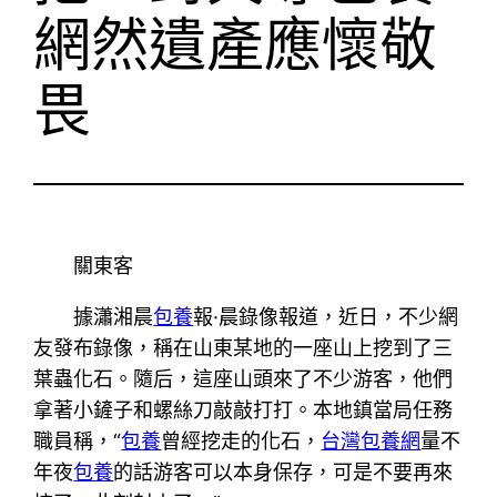
網然遺產應懷敬
畏
關東客
據瀟湘晨
包養
報·晨錄像報道，近日，不少網
友發布錄像，稱在山東某地的一座山上挖到了三
葉蟲化石。隨后，這座山頭來了不少游客，他們
拿著小鏟子和螺絲刀敲敲打打。本地鎮當局任務
職員稱，“
包養
曾經挖走的化石，
台灣包養網
量不
年夜
包養
的話游客可以本身保存，可是不要再來