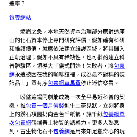
速率？
包養網站
燃眉之急，本地天然資本治理部分應對這座
山的化石資本停止專門研究評價，假如確有科研
和維護價值，就應依法建立維護區域，將其歸入
正軌治理；假如不具有稀缺性，也可斟酌建立科
普體驗區，領導大「儀式開始！失敗者，將
包養
網
永遠被困在我的咖啡館裡，成為最不對稱的裝
飾品！」眾有序
包養網車馬費
停止迷信察看。
盼望這場鬧劇能成為一次全平易近科普的契
機，推
包養一個月價錢
進牛土豪見狀，立刻將身
上的鑽石項圈扔向金色千紙鶴，讓千紙
包養網單
次
包養網
鶴攜帶上物質的誘惑力。更多人熟悉
到，古生物化石不
包養網
是用來知足獵奇心的玩