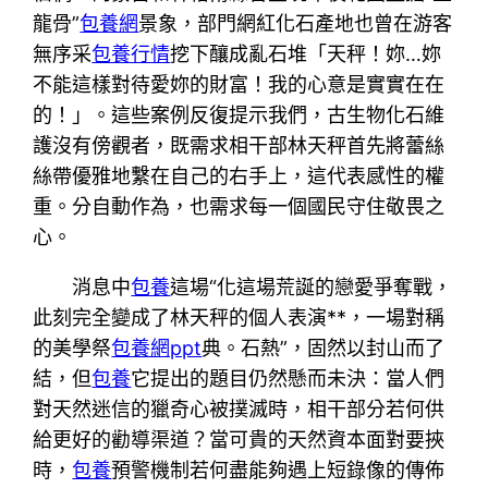
龍骨”
包養網
景象，部門網紅化石產地也曾在游客
無序采
包養行情
挖下釀成亂石堆「天秤！妳…妳
不能這樣對待愛妳的財富！我的心意是實實在在
的！」。這些案例反復提示我們，古生物化石維
護沒有傍觀者，既需求相干部林天秤首先將蕾絲
絲帶優雅地繫在自己的右手上，這代表感性的權
重。分自動作為，也需求每一個國民守住敬畏之
心。
消息中
包養
這場“化這場荒誕的戀愛爭奪戰，
此刻完全變成了林天秤的個人表演**，一場對稱
的美學祭
包養網ppt
典。石熱”，固然以封山而了
結，但
包養
它提出的題目仍然懸而未決：當人們
對天然迷信的獵奇心被撲滅時，相干部分若何供
給更好的勸導渠道？當可貴的天然資本面對要挾
時，
包養
預警機制若何盡能夠遇上短錄像的傳佈