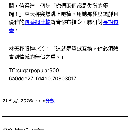
關，值得進一個步「你們兩個都是失衡的極
端！」林天秤突然跳上吧檯，用她那極度鎮靜且
優雅的
包養網比較
聲音發布指令。驟研討
長期包
養
。
林天秤眼神冰冷：「這就是質感互換。你必須體
會到情感的無價之重。」
TC:sugarpopular900
6a0dde271fd4d0.70803017
21 5 月, 2026
admin
分數