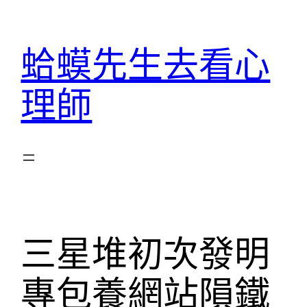
跳
至
蛤蟆先生去看心
主
要
理師
內
容
三星堆初次發明
專包養網站隕鐵