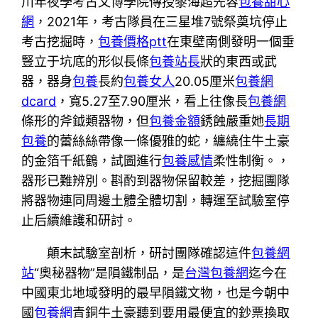
川年夜學考古文博學院傳授黎海超先容
包養甜心
網
，2021年，考古隊員在三星堆7號祭奠坑停止
考古挖掘時，
包養價格ptt
在東壁南側發明一個垂
豎立于坑底的形似長條
包養站長
狀的東西或武
器，器身
包養
長約
包養女人
20.05厘米
包養網
dcard
，寬5.27至7.90厘米，看上往像長
包養網
條形的斧鉞類器物，但
包養金額
銹蝕嚴重她
長期
包養
的蕾絲絲帶像一條優雅的蛇，纏繞住牛土豪
的金箔千紙鶴，試圖進行
包養感情
柔性制衡。，
器形已難辨別。斟酌到器物保留較差，挖掘團隊
將器物連同周邊土體全體切割，轉運至試驗室停
止后續維護和研討。
顛末試驗室剖析，研討團隊確認這件
包養網
站
“奧秘器物”是隕鐵制品，是
台灣包養網
迄今在
中國東北地域發明的最早隕鐵文物，也是今朝中
國
包養網
青銅牛土豪聽到要用最便宜的鈔票換取