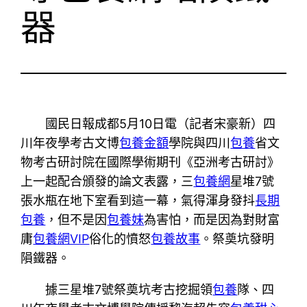
器
國民日報成都5月10日電（記者宋豪新）四
川年夜學考古文博
包養金額
學院與四川
包養
省文
物考古研討院在國際學術期刊《亞洲考古研討》
上一起配合頒發的論文表露，三
包養網
星堆7號
張水瓶在地下室看到這一幕，氣得渾身發抖
長期
包養
，但不是因
包養妹
為害怕，而是因為對財富
庸
包養網VIP
俗化的憤怒
包養故事
。祭奠坑發明
隕鐵器。
據三星堆7號祭奠坑考古挖掘領
包養
隊、四