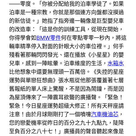
——零度。「你被分配給我的泊車學徒了。如果
泊車是一種宗教，你就是那個連方向盤都沒摸過
的新信徒。」她指了指旁邊一輛像是巨型嬰兒車
的改造車：「這是你的訓練工具，從現在開始，
你得學會如
BMW零件
何在零點零零一秒內，將這
輛車精準停入對面的針眼大小的車位裡。」何手
殘看著那輛閃閃發光、還在播放《小星星》的嬰
兒車，感到一陣眩暈。泊車維度的生活，
水箱水
比他想象中還要無理頭一百萬倍。《失控的星座
運勢與單戀狂想曲》張水瓶從他那張覆蓋著七層
舊報紙的單人床上驚醒，不是因為鬧鐘，而是因
為屋頂傳來了一陣震耳欲聾的廣播聲。「緊急！
緊急！今日星座運勢超級大修正！所有天秤座請
注意！由於月球剛剛打了一個噴嚏
汽車機油芯
，
您的戀愛機率從昨日的百分之九十九點九，陡降
至負百分之八十七！」廣播員的聲音聽起來像是