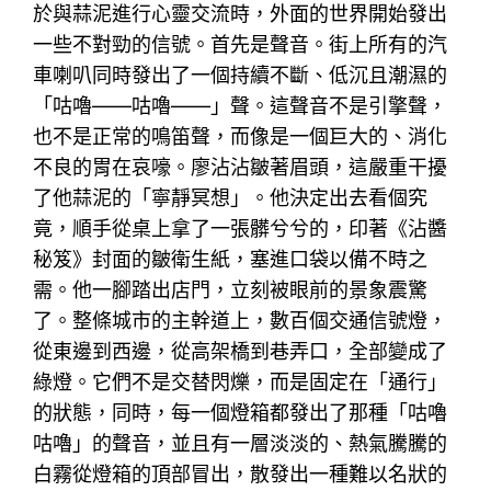
於與蒜泥進行心靈交流時，外面的世界開始發出
一些不對勁的信號。首先是聲音。街上所有的汽
車喇叭同時發出了一個持續不斷、低沉且潮濕的
「咕嚕——咕嚕——」聲。這聲音不是引擎聲，
也不是正常的鳴笛聲，而像是一個巨大的、消化
不良的胃在哀嚎。廖沾沾皺著眉頭，這嚴重干擾
了他蒜泥的「寧靜冥想」。他決定出去看個究
竟，順手從桌上拿了一張髒兮兮的，印著《沾醬
秘笈》封面的皺衛生紙，塞進口袋以備不時之
需。他一腳踏出店門，立刻被眼前的景象震驚
了。整條城市的主幹道上，數百個交通信號燈，
從東邊到西邊，從高架橋到巷弄口，全部變成了
綠燈。它們不是交替閃爍，而是固定在「通行」
的狀態，同時，每一個燈箱都發出了那種「咕嚕
咕嚕」的聲音，並且有一層淡淡的、熱氣騰騰的
白霧從燈箱的頂部冒出，散發出一種難以名狀的