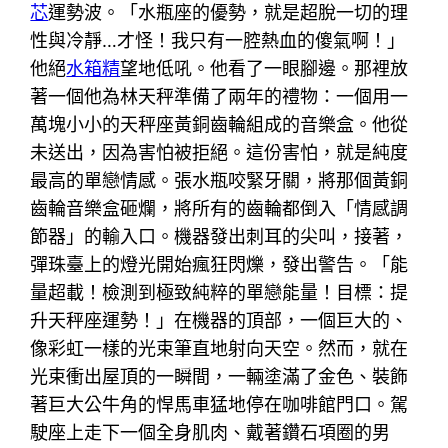
芯
運勢波。「水瓶座的優勢，就是超脫一切的理
性與冷靜…才怪！我只有一腔熱血的傻氣啊！」
他絕
水箱精
望地低吼。他看了一眼腳邊。那裡放
著一個他為林天秤準備了兩年的禮物：一個用一
萬塊小小的天秤座黃銅齒輪組成的音樂盒。他從
未送出，因為害怕被拒絕。這份害怕，就是純度
最高的單戀情感。張水瓶咬緊牙關，將那個黃銅
齒輪音樂盒砸爛，將所有的齒輪都倒入「情感調
節器」的輸入口。機器發出刺耳的尖叫，接著，
彈珠臺上的燈光開始瘋狂閃爍，發出警告。「能
量超載！檢測到極致純粹的單戀能量！目標：提
升天秤座運勢！」在機器的頂部，一個巨大的、
像彩虹一樣的光束筆直地射向天空。然而，就在
光束衝出屋頂的一瞬間，一輛塗滿了金色、裝飾
著巨大公牛角的悍馬車猛地停在咖啡館門口。駕
駛座上走下一個全身肌肉、戴著鑽石項圈的男