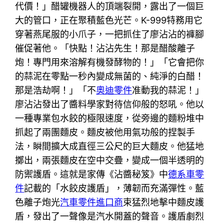
代價！」醋罐機器人的頂端裂開，露出了一個巨
大的管口，正在聚積藍色光芒。K-999特務用它
穿著燕尾服的小爪子，一把抓住了廖沾沾的褲腳
催促著他。「快點！沾沾先生！那是醋酸離子
炮！專門用來溶解有機發酵物的！」「它會把你
的蒜泥在零點一秒內變成無菌的、純淨的白醋！
那是浩劫啊！」「不
奧迪零件
准動我的蒜泥！」
廖沾沾發出了醬料學家對待信仰般的怒吼。他以
一種專業包水餃的極限速度，從旁邊的麵粉堆中
抓起了兩團麵皮。麵皮被他用氣功般的捏製手
法，瞬間擴大成直徑三公尺的巨大麵皮。他猛地
擲出，兩張麵皮在空中交疊，變成一個半透明的
防禦護盾。這就是家傳《沾醬秘笈》中
德系車零
件
記載的「水餃皮護盾」，薄韌而充滿彈性。藍
色離子炮光
汽車零件進口商
束猛烈地擊中麵皮護
盾，發出了一聲像是汽水開蓋的聲音。護盾劇烈