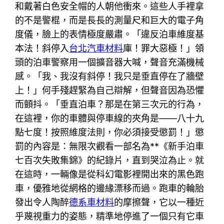
和戴著白色安全帽的人朝他衝來。這些人手裡拿
的不是警棍，而是長長的測量尺和巨大的電子角
度儀，臉上的表情極度嚴肅。「違反泊車維度基
本法！斜停入
台北汽車材料
庫！罪大惡極！」領
頭的泊車警察用一個擴音器大喊，聲音充滿機械
感。「我、我沒有斜停！我只是垂直停在了牆壁
上！」何手殘趕緊為自己辯解，但聲音因為恐懼
而顫抖。「垂直泊車？那是在第三次元的行為，
在這裡，你的車體與停車線的夾角是——八十九
點七度！按照維度法則，你必須接受懲罰！」懲
罰的內容是：無限次觀看一部名為**《新手泊車
七百次失敗集錦》的紀錄片，直到哭泣為止。就
在這時，一輛像是從科幻電影裡開出來的黑色跑
車，優雅地從網格的邊緣漂移而過。跑車的輪胎
發出令人陶醉
德系車材料
的摩擦聲，它以一種近
乎蔑視重力的姿態，精準地停進了一個只有它車