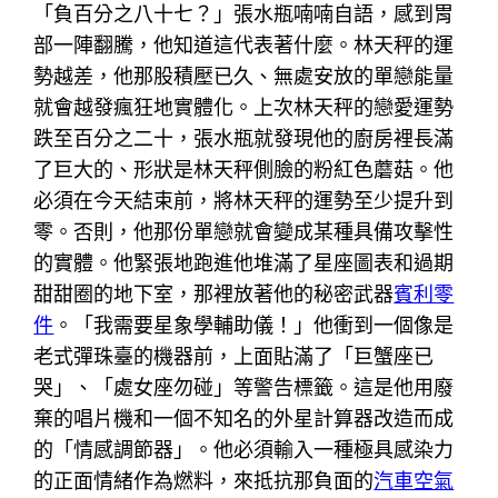
「負百分之八十七？」張水瓶喃喃自語，感到胃
部一陣翻騰，他知道這代表著什麼。林天秤的運
勢越差，他那股積壓已久、無處安放的單戀能量
就會越發瘋狂地實體化。上次林天秤的戀愛運勢
跌至百分之二十，張水瓶就發現他的廚房裡長滿
了巨大的、形狀是林天秤側臉的粉紅色蘑菇。他
必須在今天結束前，將林天秤的運勢至少提升到
零。否則，他那份單戀就會變成某種具備攻擊性
的實體。他緊張地跑進他堆滿了星座圖表和過期
甜甜圈的地下室，那裡放著他的秘密武器
賓利零
件
。「我需要星象學輔助儀！」他衝到一個像是
老式彈珠臺的機器前，上面貼滿了「巨蟹座已
哭」、「處女座勿碰」等警告標籤。這是他用廢
棄的唱片機和一個不知名的外星計算器改造而成
的「情感調節器」。他必須輸入一種極具感染力
的正面情緒作為燃料，來抵抗那負面的
汽車空氣