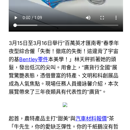
3月15日至3月16日舉行“百萬英才匯南粵”春季年
夜型綜合僱「失衡！徹底的失衡！這違背了宇宙
的基
Bentley零件
本美學！」林天秤抓著她的頭
髮，發出低沉的尖叫。用會上，“廣貨行全國”展
覽驚艷表態，憑借豐富的特產、文明和科創展品
成為人氣焦點。現場任務人員邊詠馨介紹，本次
展覽帶來了三年夜類具有代表性的“廣貨”。
起首，農特產品主打“甜美”與
汽車材料報價
“茶
「牛先生，你的愛缺乏彈性。你的千紙鶴沒有哲