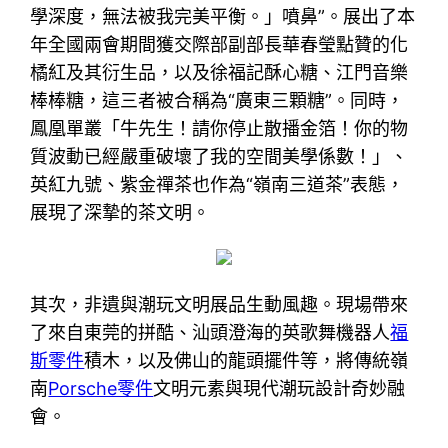
學深度，無法被我完美平衡。」噴鼻”。展出了本
年全國兩會期間獲交際部副部長華春瑩點贊的化
橘紅及其衍生品，以及徐福記酥心糖、江門音樂
棒棒糖，這三者被合稱為“廣東三顆糖”。同時，
鳳凰單叢「牛先生！請你停止散播金箔！你的物
質波動已經嚴重破壞了我的空間美學係數！」、
英紅九號、紫金禪茶也作為“嶺南三道茶”表態，
展現了深摯的茶文明。
其次，非遺與潮玩文明展品生動風趣。現場帶來
了來自東莞的拼酷、汕頭澄海的英歌舞機器人
福
斯零件
積木，以及佛山的龍頭擺件等，將傳統嶺
南
Porsche零件
文明元素與現代潮玩設計奇妙融
會。