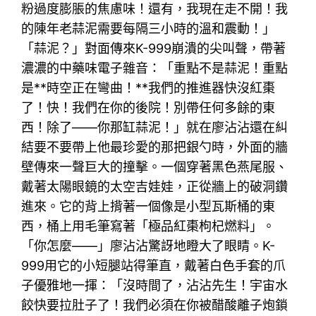
粉過度膨脹的焦慮味！還有，我現在走不開！我
的陳年老蒜泥需要每隔三小時的溫和震動！」
「蒜泥？」對面傳來K-999崩潰的尖叫聲，帶著
濃濃的中藥味電子雜音：「重點不是蒜泥！重點
是**時空正在彎曲！**我們的推進器快沒紅棗
了！快！我們在你的後院！別帶任何多餘的東
西！除了——你那缸蒜泥！」就在廖沾沾還在糾
結要不要帶上他最珍愛的那把銀勺時，外面的牆
壁傳來一聲巨大的撞擊。一個穿著黑色燕尾服、
戴著太陽眼鏡的太空吉娃娃，正從牆上的破洞鑽
進來。它的背上揹著一個像是小型瓦斯桶的東
西，桶上用毛筆寫著「極品紅棗枸杞燃料」。
「你怎麼——」廖沾沾驚訝地瞪大了眼睛。K-
999用它的小短腿站得筆直，戴著白色手套的爪
子優雅地一揮：「沒時間了，沾沾先生！宇宙水
餃快要拉肚子了！我們必須在你被醋酸離子炮鎖