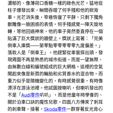
濃郁的、像薄荷口香糖一樣的綠色光芒。猛地從
柱子爆發出來，瞬間吞噬了何手殘和他的掀背
車。光芒消失後，窄巷恢復了平靜，只剩下獨角
獸雕像一臉困惑的表情。何手殘感覺一陣天旋地
轉，等他回過神來，他的車子竟然垂直停在一個
貼滿了巨大獎狀的牆壁上。獎狀上寫著：「完美
倒車入庫獎——第零點零零零零零九度偏差。」
落款人是「倒車王」。他趕緊從車窗探出頭，發
現周圍不再是熟悉的城市街道，而是一望無際、
由無數白線和編號組成的巨大網格。這裡的空氣
聞起來像是新買的輪胎和劣質香水的混合物，而
重力似乎是隨機變化的，有時感覺很重，有時像
漂浮在游泳池裡。他試圖按喇叭，但喇叭發出的
不是「
Audi零件
叭叭」，而是他童年時學會的、
關於泊車口訣的魔性兒歌。四面八方傳來了刺耳
的剎車聲，接著，
Skoda零件
一群穿著反光背心