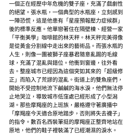
一個正在經歷中年危機的雙子座，充滿了戲劇性
的絕望。張水瓶，一個典型的水瓶座，立刻感到
一陣恐慌，這是他患有「星座預報壓力症候群」
後的標準反應。他單戀著住在隔壁棟、經營一家
「平衡美學」咖啡館的林天秤。林天秤完美得像
是從黃金分割線中走出來的藝術品。而張水瓶的
人生，則像一團被獅子座暴君隨意亂踢的毛線
球，充滿了混亂與錯位。他衝到窗邊，往外看
去。整座城市已經因為這個突如其來的「超級修
正」而陷入了荒謬的混亂。街道上的雙魚座們，
開始不受控制地流下鹹鹹的海水淚，他們無法停
止地哭泣，導致城市低窪處已經形成了小型潟
湖。那些摩羯座的上班族，嚴格遵守著廣播中
「摩羯座今天適合原地踏步，否則將失去襪子」
的指令。數百名西裝筆挺的摩羯座正整齊地站在
原地，他們的鞋子裡裝滿了已經潮濕的淚水。