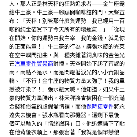
人，那人正是林天秤的狂熱追求者——金牛座霸
總牛土豪。牛土豪一腳踢開咖啡館的門，大聲宣
布：「天秤！別管那什麼負運勢！我已經用一百
噸的純金箔買下了今天所有的壞運氣！」「從現
在開始，你的運勢由我主宰！我的金錢，就是你
的正面能量！」牛土豪的行為，讓張水瓶的光束
在空中瞬間扭曲，與一種夾雜著銅臭味的金色光
芒
汽車零件貿易商
對撞。天空開始下起了荒謬的
雨。雨點不是水，而是閃耀著淚光的小小黃銅齒
輪。「不行！金牛座的物質力量太強了！我的單
戀被汙染了！」張水瓶大喊。他知道，如果牛土
豪的物質力量勝出，林天秤將會被困在一個充滿
金錢和俗氣的虛假愛情裡，而他
保時捷零件
將永
遠失去機會。張水瓶看向那機器，還剩下最後一
個可以輸入的「情緒燃料」口。他迅速撕下了貼
在他背後衣領上，那張寫著「我就是個單戀傻