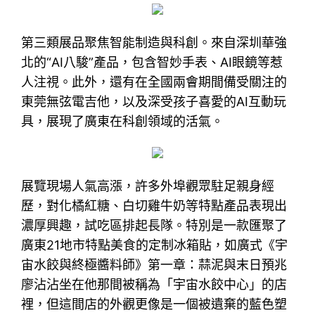
第三類展品聚焦智能制造與科創。來自深圳華強
北的“AI八駿”產品，包含智妙手表、AI眼鏡等惹
人注視。此外，還有在全國兩會期間備受關注的
東莞無弦電吉他，以及深受孩子喜愛的AI互動玩
具，展現了廣東在科創領域的活氣。
展覽現場人氣高漲，許多外埠觀眾駐足親身經
歷，對化橘紅糖、白切雞牛奶等特點產品表現出
濃厚興趣，試吃區排起長隊。特別是一款匯聚了
廣東21地市特點美食的定制冰箱貼，如廣式《宇
宙水餃與終極醬料師》第一章：蒜泥與末日預兆
廖沾沾坐在他那間被稱為「宇宙水餃中心」的店
裡，但這間店的外觀更像是一個被遺棄的藍色塑