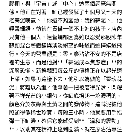
膠棚，與「宇宙」或「中心」這兩個詞毫無關
係。他正在對著一缸已經發酵了七個月又七天的
老蒜泥嘆氣。「你還不夠靈動，我的蒜泥。」他
輕聲細語，彷彿在責備一個不上進的孩子。店內
只有他一個人，連蒼蠅都因為難以忍受那股陳年
蒜頭混合著鐵鏽與淡淡絕望的味道而選擇繞道飛
行。今天的營業額是：零。廖沾沾不安的不是店
裡的生意，而是他對**「蒜泥成本焦慮症」**的
深層恐懼。新鮮蒜頭每公斤的價格正在以超光速
上漲，如果再這樣下去，他引以為傲的「靈魂蒜
泥」將難以為繼。他拿著一把被磨得光滑、閃耀
著不祥光芒的小銀勺，從缸底撈起一坨濃稠的、
顏色介於灰綠與土黃之間的發酵物。這蒜泥被他
照顧得像稀世珍寶，每隔三小時，他就要用手指
彈一下缸邊，確保它能感受到**「溫和的震動」
**，以助其在精神上達到圓滿。就在廖沾沾專注