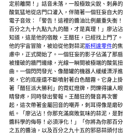
定前離開！」話音未落，一股極致尖銳、刺鼻的
酸氣猛地從店門口灌入，伴隨著一個狂妄自大的
電子音效：「警告！這裡的醬油比例嚴重失衡！
百分之九十九點九九的醋，才是真理！」廖沾沾
知道，這是他的宿敵，王醋狂，已經找上門了。
他的宇宙冒險，被迫從他對蒜泥
斯柯達零件
的焦
慮中，正式開始了。一個狂妄的影子佔滿了那扇
被撞破的牆門邊緣，光線一瞬間被極端的酸氣扭
曲。一個閃閃發光、像醋罐的機器人緩緩漂浮進
來，它的底座還不斷噴射著白色醋霧。它身上掛
著「醋狂派大勝利」的霓虹燈牌，閃爍得讓人眼
睛發疼，同時發出警報。王醋狂的聲音再次響
起，這次帶著金屬回音的嘲弄，刺耳得像是磨砂
紙。「廖沾沾！你那充滿腐敗氣味的蒜泥，是對
醬料學的侮辱！必須淨化！」「你將為你那百分
之五的醬油，以及百分之九十五的邪惡蒜頭付出