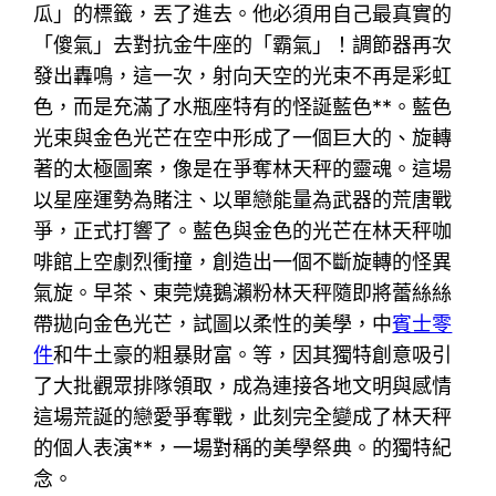
瓜」的標籤，丟了進去。他必須用自己最真實的
「傻氣」去對抗金牛座的「霸氣」！調節器再次
發出轟鳴，這一次，射向天空的光束不再是彩虹
色，而是充滿了水瓶座特有的怪誕藍色**。藍色
光束與金色光芒在空中形成了一個巨大的、旋轉
著的太極圖案，像是在爭奪林天秤的靈魂。這場
以星座運勢為賭注、以單戀能量為武器的荒唐戰
爭，正式打響了。藍色與金色的光芒在林天秤咖
啡館上空劇烈衝撞，創造出一個不斷旋轉的怪異
氣旋。早茶、東莞燒鵝瀨粉林天秤隨即將蕾絲絲
帶拋向金色光芒，試圖以柔性的美學，中
賓士零
件
和牛土豪的粗暴財富。等，因其獨特創意吸引
了大批觀眾排隊領取，成為連接各地文明與感情
這場荒誕的戀愛爭奪戰，此刻完全變成了林天秤
的個人表演**，一場對稱的美學祭典。的獨特紀
念。