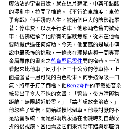
廖沾沾的宇宙冒險，就在這片蒜泥、中藥和醋酸
的混亂中，拉開了帷幕。《平行泊車維度：車位
爭奪戰》何手殘的人生，被兩個巨大的陰影籠罩
著：停車費，以及平行泊車。他那輛老舊的掀背
車，彷彿繼承了他所有的駕駛焦慮，從未在他需
要時提供過任何幫助。今天，他面臨的是城市傳
說中最恐怖的挑戰，一條夾在理髮店與一間專賣
金屬雕像的畫廊之
藍寶堅尼零件
間的窄巷。一個
看起來比他車子尺寸小上三十公分的停車格，上
面還灑著一層可疑的白色粉末。何手殘深吸一口
氣。將車子打了倒檔。他
Benz零件
的車載語音系
統發出了令人不快的女聲：「警告，後方障礙物
距離：無限趨近於零。」「請考慮放棄治療。」
他忽略了警告，開始緩慢地倒車。他最討厭的不
是語音系統，而是那兩塊永遠在關鍵時刻自動收
折的後視鏡。當他需要它們來判斷車體與那座價