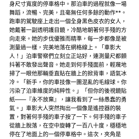
身尺寸寬度的停車格中。那泊車的過程就像一場
舞蹈，流暢、完美，且毫無任何多餘的動作**。
跑車的駕駛座上走出一個全身黑色皮衣的女人，
她戴著一副透明護目鏡，冷酷地朝著何手殘的方
向走來。她的步伐優雅而精準，每一步都像是被
測量過一樣，完美地落在網格線上。「車影大
人！」泊車警察們立刻立正站好，連測量尺都顫
抖著不敢發出聲音。她走到何手殘面前，輕蔑地
掃了一眼他那輛垂直貼在牆上的掀背車，語氣冰
冷。「新手，你的車技像一團混亂的毛線球。你
污染了泊車維度的純粹性。」「但你的後視鏡貼
紙——『永不放棄』，讓我看到了一絲愚蠢的勇
氣。」車影大人突然掏出一個像是遙控器的裝
置，對著何手殘的車子按了一下。何手殘的車子
從牆上脫落，在空中旋轉了一百八十度，穩穩地
停在了地面上的一個停車格中。這次，夾角是