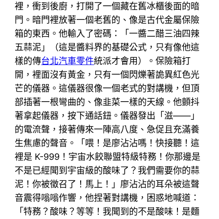
裡，衝到後廚，打開了一個藏在舊冰櫃後面的暗
門。暗門裡放著一個老舊的、像是古代金屬保險
箱的東西。他輸入了密碼：「一醬二醋三油四辣
五蒜泥」（這是醬料界的基礎公式，只有像他這
樣的傳
台北汽車零件
統派才會用）。保險箱打
開，裡面沒有黃金，只有一個閃爍著詭異紅色光
芒的儀器。這儀器很像一個老式的對講機，但頂
部插著一根彎曲的、像韭菜一樣的天線。他顫抖
著拿起儀器，按下通話鈕。儀器發出「滋——」
的電流聲，接著傳來一陣高八度、急促且充滿養
生焦慮的聲音。「喂！是廖沾沾嗎！快接聽！這
裡是 K-999！宇宙水餃聯盟特級特務！你那邊是
不是已經聞到宇宙級的酸味了？我們需要你的蒜
泥！你被徵召了！馬上！」廖沾沾的耳朵被這聲
音震得嗡嗡作響，他捏著對講機，困惑地喊道：
「特務？酸味？等等！我聞到的不是酸味！是麵