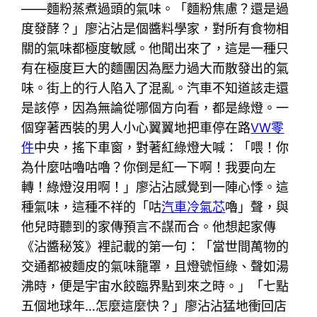
——麵粉蒸煮過頭的氣味。「麵粉焦慮？還是過
度發酵？」廖沾沾是個醬料學家，對所有食物相
關的氣味都極度敏感。他聞出來了，這是一種只
有在極度巨大的麵團因為壓力過大而散發出的氣
味。街上的行人陷入了混亂。汽車不知道該走還
是該停，因為無論從哪個方向看，都是綠燈。一
個穿著西裝的男人小心翼翼地把車停在路
VW零
件
中央，搖下車窗，對著紅綠燈大喊：「喂！你
為什麼咕嚕咕嚕？你倒是紅一下啊！我要向左
轉！綠燈沒用啊！」廖沾沾感覺到一陣心悸。這
種氣味，這種不祥的「咕
汽車冷氣芯
嚕」聲，與
他兒時聽到的家傳預言不謀而合。他想起家傳
《沾醬秘笈》裡記載的第一句：「當世間萬物的
交通都被麵皮的氣味籠罩，且燈號恒綠、聲如湯
沸時，便是宇宙水餃臨界點到來之時。」「七點
五個地球年…怎麼這麼快？」廖沾沾猛地衝回店