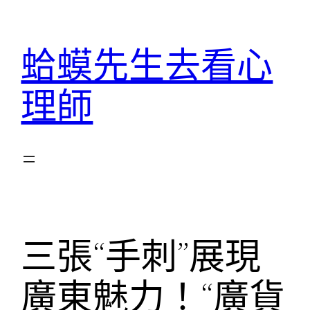
跳
至
蛤蟆先生去看心
主
要
理師
內
容
三張“手刺”展現
廣東魅力！“廣貨