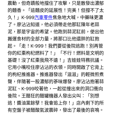
震動，但奇蹟般地擋住了攻擊，只是散發出濃郁
的麵香。「這麵皮的延展性！完美！但撐不了太
久！」K-999
汽車零件
焦急地大喊，中藥味更濃
了。廖沾沾知道，他必須帶走他那缸陳年老蒜
泥，那是宇宙的希望。他跑到蒜泥缸前，使出他
搬運食材的全部力量，將那口比他還胖的缸抱
起。「走！K-999！我們要從後院逃跑！別再管
你的紅棗枸杞燃料了！」「不行！燃料是文明的
基礎！沒了紅棗我飛不遠！」吉娃娃特務抗議。
它用小嘴咬住廖沾沾的衣領，同時開啟了它背上
的枸杞推進器。推進器發出「滋滋」的輕微煎煮
聲，伴隨著一股濃郁的蔘味爆發。廖沾沾抱著蒜
泥缸、K-999咬著他，一起從撞出來的洞口衝向
後院。王醋狂的醋罐機器人發出尖叫：「別想
逃！醬油黨餘孽！我會追上你！」店內剩下的所
有空盤子被醋酸氣波震碎，發出了最後的哀鳴。