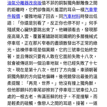
油氣分離器改良版
值不菲的銅製獨角獸雕像之間
的距離時，它們卻像兩片羞澀的耳朵一樣
汽車零
件報價
，優雅地縮了回去。同
汽車材料
時發出低
語：「你還是別看了，反正你也停不好。」何手
殘感覺心臟快要跳出來了。他轉頭看去，發現那
座高聳入雲、覆蓋著鏽跡斑斑鐵網的多層機械式
停車塔，正在那片窄巷的盡頭散發出不正常的綠
光。這棟停車塔是個異類，它的三號車位始終空
著，並且傳說只要有人敢在它面前失敗十八次，
就會被傳送到一個泊車地獄。他已經失敗了十七
次。現在是第十八次。他打了方向盤，車頭朝著
銅獨角獸的方向猛地偏轉。後視鏡發出最後的溫
柔提醒：「再見，世界。」他沒有撞上獨角獸，
但他那顫抖的車尾卻擦到了停車塔三號車位入口
處的一根古老、佈滿苔蘚的柱子。不是撞擊，而
是輕柔的碰觸，像戀人之間的耳語。接著，一道