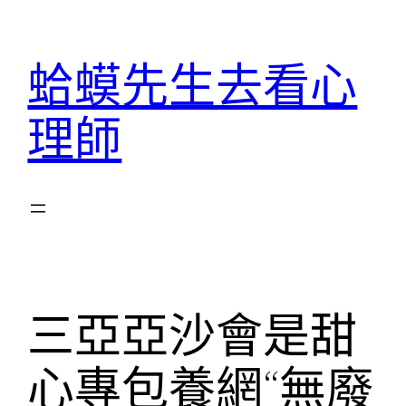
跳
至
蛤蟆先生去看心
主
要
理師
內
容
三亞亞沙會是甜
心專包養網“無廢