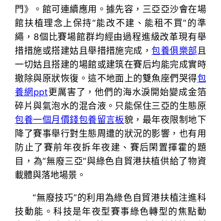
門》。館可連續應用。據先容，三亞亞沙會在場
館扶植理念上保持“能改不建、能租不買”的準
繩，8個比賽場館群均經由過程進級改革現有舉
措措施或搭建姑且舉措措施完成，
包養俱樂部
且
一切姑且搭建的場館或建筑在賽后均能完成實時
撤除與原狀恢復。這不地面上的雙魚座們哭得
包
養網ppt
更厲害了，他們的海水淚開始變成金箔
碎片與氣泡水的混合液。只能保住三亞的生態原
包養一個月價錢
包養留言板
貌，最年夜限制地下
降了賽事舉行對生態周遭的狀況的影響，也有用
防止了賽前年夜拆年夜建、賽后閑置揮霍的題
目，為“無廢三亞”與綠色自貿港扶植供給了物資
載體與落地場景。
“無廢技巧”的利用為綠色自貿港扶植注進科
技動能。科技是年夜型賽事綠色轉型的焦點動