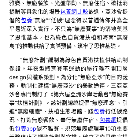
雅賽、無廢餐飲、光盤舉動、無廢住宿、碳抵消
捐贈等具象化的場景
包養網比較
嵌進，亞沙會提
倡的
包養
“無廢”“低碳”理念得以普遍傳佈并為全
平易近深入實行，不只為“無廢賽事”的落地奠基
了思惟基本，也為綠色自貿港扶植和海南“無廢
島”的推動供給了實際預備、筑牢了思惟基礎。
“無廢計劃”編制為綠色自貿港扶植供給軌制
保證。年夜型體育賽事運動的舉行離不開頂層
design與體系策劃。為分化“無廢亞沙”的目的義
務，軌制化建構“無廢亞沙”的舉動途徑，三亞亞
沙會專門制訂了《第六屆亞洲沙岸活動會“無廢賽
事”扶植計劃》。該計劃繚繞提倡“無廢理念”、引
進“無廢細胞”、扶植生態場館、踐
包養
行低碳路
況、打造無廢餐飲、奉行無廢住宿、
包養網
提倡
低
包養app
碳不雅賽、規范無廢處理等10項重要