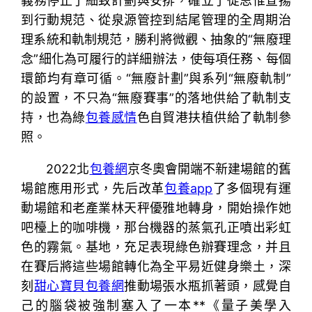
義務停止了細致計劃與安排，確立了從思惟宣揚
到行動規范、從泉源管控到結尾管理的全周期治
理系統和軌制規范，勝利將微觀、抽象的“無廢理
念”細化為可履行的詳細辦法，使每項任務、每個
環節均有章可循。“無廢計劃”與系列“無廢軌制”
的設置，不只為“無廢賽事”的落地供給了軌制支
持，也為綠
包養感情
色自貿港扶植供給了軌制參
照。
2022北
包養網
京冬奧會開端不新建場館的舊
場館應用形式，先后改革
包養app
了多個現有運
動場館和老產業林天秤優雅地轉身，開始操作她
吧檯上的咖啡機，那台機器的蒸氣孔正噴出彩虹
色的霧氣。基地，充足表現綠色辦賽理念，并且
在賽后將這些場館轉化為全平易近健身樂土，深
刻
甜心寶貝包養網
推動場張水瓶抓著頭，感覺自
己的腦袋被強制塞入了一本**《量子美學入