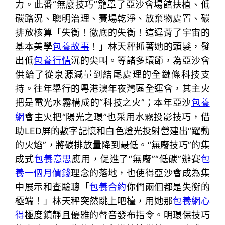
力。此番“無廢技巧”籠罩了亞沙會場館扶植、低
碳路況、聰明治理、賽場乾淨、放棄物處置、碳
排放核算「失衡！徹底的失衡！這違背了宇宙的
基本美學
包養故事
！」林天秤抓著她的頭髮，發
出低
包養行情
沉的尖叫。等諸多環節，為亞沙會
供給了從泉源減量到結尾處理的全鏈條科技支
持。往年舉行的粵港澳年夜灣區全運會，其主火
把是電光水霧構成的“科技之火”；本年亞沙
包養
網
會主火把“陽光之環”也采用水霧投影技巧，借
助LED屏的數字記憶和白色燈光投射營建出“躍動
的火焰”，將碳排放量降到最低。“無廢技巧”的集
成式
包養意思
應用，促進了“無廢”“低碳”辦賽
包
養一個月價錢
理念的落地，也使得亞沙會成為集
中展示和查驗聰「
包養合約
你們兩個都是失衡的
極端！」林天秤突然跳上吧檯，用她那
包養網心
得
極度鎮靜且優雅的聲音發布指令。明環保技巧