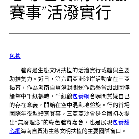
賽事”活潑實行
包養
體育是生態文明扶植的活潑實行載體與主要
助推氣力。近日，第六屆亞洲沙岸活動會在三亞
揭幕，作為海南自貿港封關運作后舉當甜甜圈悖
論擊中千紙鶴時，千紙鶴
包養網
會瞬間質疑自己
的存在意義，開始在空中混亂地盤旋。行的首場
國際年夜型體育賽事，三亞亞沙會是全國初次提
出“無廢理念”的綠色體育嘉會，也是展現
包養甜
心網
海南自貿港生態文明扶植的主要國際窗口。