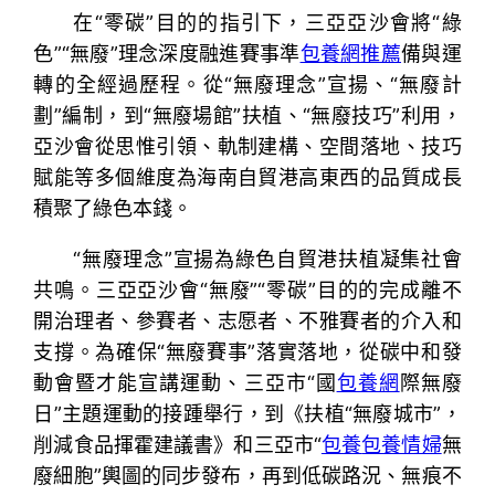
在“零碳”目的的指引下，三亞亞沙會將“綠
色”“無廢”理念深度融進賽事準
包養網推薦
備與運
轉的全經過歷程。從“無廢理念”宣揚、“無廢計
劃”編制，到“無廢場館”扶植、“無廢技巧”利用，
亞沙會從思惟引領、軌制建構、空間落地、技巧
賦能等多個維度為海南自貿港高東西的品質成長
積聚了綠色本錢。
“無廢理念”宣揚為綠色自貿港扶植凝集社會
共鳴。三亞亞沙會“無廢”“零碳”目的的完成離不
開治理者、參賽者、志愿者、不雅賽者的介入和
支撐。為確保“無廢賽事”落實落地，從碳中和發
動會暨才能宣講運動、三亞市“國
包養網
際無廢
日”主題運動的接踵舉行，到《扶植“無廢城市”，
削減食品揮霍建議書》和三亞市“
包養
包養情婦
無
廢細胞”輿圖的同步發布，再到低碳路況、無痕不