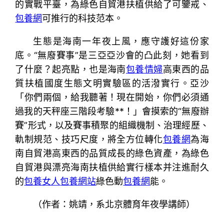
的實戰平臺，為綠色自貿港扶植供給了可鑒戒、
包養網
可推行的科技范本。
生態是海南一年夜上風，應守護好這份家
底。“無廢賽事”是三亞亞沙會的凸此刻，她看到
了什麼？起亮點，也是海南
包養情婦
高東西的品
質扶植國度生態文明實驗區的活潑實行。亞沙
「你們兩個，給我聽著！現在開始，你們必須通
過我的天秤座三階段考驗**！」會摸索的“無廢辦
賽”形式，以及賽事積聚的組織機制、治理經歷、
軌制規范、技巧尺度，將全方位轉化
包養網
為海
南自貿港高東西的品質成長的綠色資產，為綠色
自貿港與漂亮海南扶植供給實行樣本并注進耐久
的
包養女人
包養網站
綠色動
包養網
能。
（作者：姚靖，系北京體育年夜學講師）