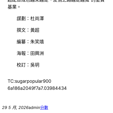
基業。
謀劃：杜尚澤
撰文：黃超
編纂：朱笑熺
海報：田興洲
校訂：吳玥
TC:sugarpopular900
6a186a2049f7a7.03984434
29 5 月, 2026
admin
分數