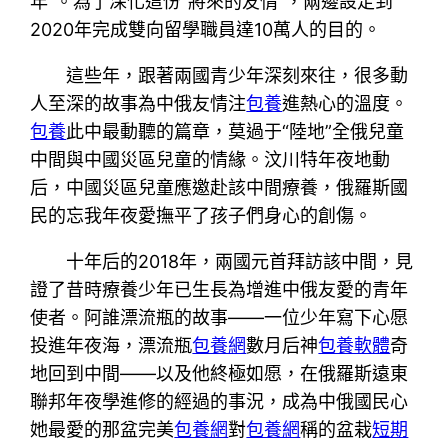
年”。為了深化這份“將來的友情”，兩邊設定到
2020年完成雙向留學職員達10萬人的目的。
這些年，跟著兩國青少年深刻來往，很多動
人至深的故事為中俄友情注
包養
進熱心的溫度。
包養
此中最動聽的篇章，莫過于‌“陸地”全俄兒童
中間與中國災區兒童的情緣‌。汶川特年夜地動
后，中國災區兒童應邀赴該中間療養，俄羅斯國
民的忘我年夜愛撫平了孩子們身心的創傷。
十年后的2018年，兩國元首拜訪該中間，見
證了昔時療養少年已生長為增進中俄友愛的青年
使者。阿誰漂流瓶的故事——一位少年寫下心愿
投進年夜海，漂流瓶
包養網
數月后神
包養軟體
奇
地回到中間——以及他終極如愿，在俄羅斯遠東
聯邦年夜學進修的經過的事況，成為中俄國民心
她最愛的那盆完美
包養網
對
包養網
稱的盆栽
短期