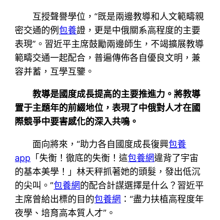
互授聲譽學位，“既是兩邊教導和人文範疇親
密交通的例
包養
證，更是中俄關系高程度的主要
表現”。習近平主席鼓勵兩邊師生，不竭擴展教導
範疇交通一起配合，普遍傳佈各自優良文明，兼
容并蓄，互學互鑒。
教導是國度成長提高的主要推進力。將教導
置于主題年的前綴地位，表現了中俄對人才在國
際競爭中要害感化的深入共鳴。
面向將來，“助力各自國度成長復興
包養
app
「失衡！徹底的失衡！這
包養網
違背了宇宙
的基本美學！」林天秤抓著她的頭髮，發出低沉
的尖叫。”
包養網
的配合計謀選擇是什么？習近平
主席曾給出標的目的
包養網
：“盡力扶植高程度年
夜學、培育高本質人才”。