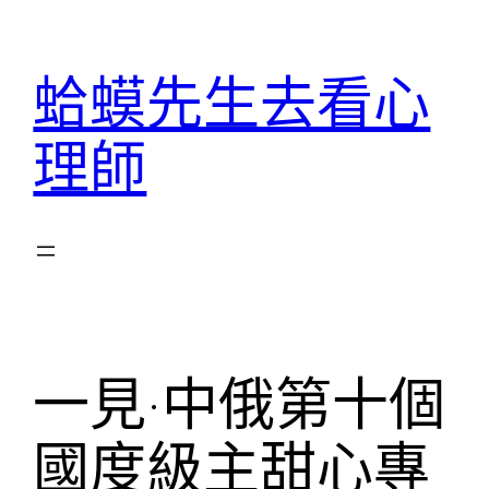
跳
至
蛤蟆先生去看心
主
要
理師
內
容
一見·中俄第十個
國度級主甜心專