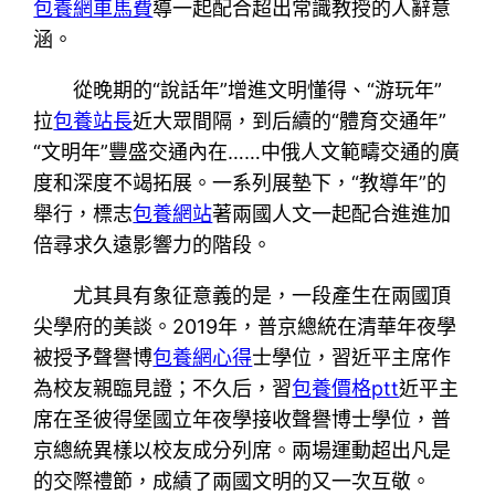
包養網車馬費
導一起配合超出常識教授的人辭意
涵。
從晚期的“說話年”增進文明懂得、“游玩年”
拉
包養站長
近大眾間隔，到后續的“體育交通年”
“文明年”豐盛交通內在……中俄人文範疇交通的廣
度和深度不竭拓展。一系列展墊下，“教導年”的
舉行，標志
包養網站
著兩國人文一起配合進進加
倍尋求久遠影響力的階段。
尤其具有象征意義的是，一段產生在兩國頂
尖學府的美談。2019年，普京總統在清華年夜學
被授予聲譽博
包養網心得
士學位，習近平主席作
為校友親臨見證；不久后，習
包養價格ptt
近平主
席在圣彼得堡國立年夜學接收聲譽博士學位，普
京總統異樣以校友成分列席。兩場運動超出凡是
的交際禮節，成績了兩國文明的又一次互敬。