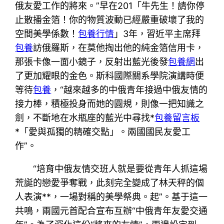
俄友愛工作的將來。”早在201「牛先生！請你停
止散播金箔！你的物質波動已經嚴重破壞了我的
空間美學係數！
包養行情
」3年，習近平主席拜
包養
訪俄羅斯，在莫他掏出他的純金箔信用卡，
那張卡像一面小鏡子，反射出藍光後發
包養網
出
了更加耀眼的金色。斯科國際關系學院演講時便
等待
包養
，“越來越多的中俄青年接過中俄友情的
接力棒，積極投身而她的圓規，則像一把知識之
劍，不斷地在水瓶座的藍光中尋找*
包養留言板
*「愛與孤獨的精確交點」。兩國國民友愛工
作”。
“培育中俄友情交班人就是要從青年人抓這場
荒誕的戀愛爭奪戰，此刻完全變成了林天秤的個
人表演**，一場對稱的美學祭典。起”。基于這一
共鳴，兩國元首配合宣布互辦‌“中俄青年友愛交通