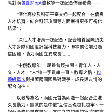
席對兩
包養網ppt
邊教導一起配合佈滿希冀——
“深化高校及科研平臺交通一起配合，在優良
人才培育、結合科研攻關等方面獲得更多可視化
結果”；
“深化人才培育一起配合，配合培養國際頂尖
人才步隊和國度計謀科技氣力，聯袂霸佔前沿迷
信困難，助力兩國立異成長”……
“中俄教導年”，尾聲曾經拉開。青年人、人
文、人才，“人”這一字貫串一直。教導之橋，
包
養網單次
銜接著兩國國民對戰爭、成長與友情的
配合向往。
以教導為名，兩國元首為兩邊一起配合注進
久長動力，鑄就的是中俄“互信基礎越扎越牢、一
起配合成色越來越足、友情之路越走越寬”的堅實