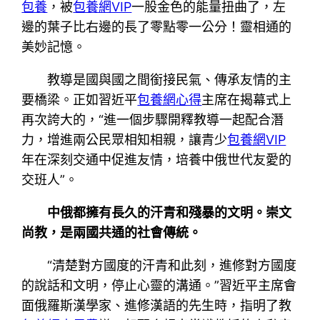
包養
，被
包養網VIP
一股金色的能量扭曲了，左
邊的葉子比右邊的長了零點零一公分！靈相通的
美妙記憶。
教導是國與國之間銜接民氣、傳承友情的主
要橋梁。正如習近平
包養網心得
主席在揭幕式上
再次誇大的，“進一個步驟開釋教導一起配合潛
力，增進兩公民眾相知相親，讓青少
包養網VIP
年在深刻交通中促進友情，培養中俄世代友愛的
交班人”。
中俄都擁有長久的汗青和殘暴的文明。崇文
尚教，是兩國共通的社會傳統。
“清楚對方國度的汗青和此刻，進修對方國度
的說話和文明，停止心靈的溝通。”習近平主席會
面俄羅斯漢學家、進修漢語的先生時，指明了教