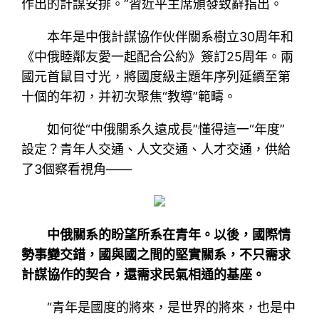
作出的計謀安排。”習近平主席頒發致辭指出。
本年是中俄計謀協作伙伴關系樹立30周年和
《中俄睦鄰友愛一起配合公約》簽訂25周年。兩
國元首鼠目寸光，將國度級主題年序列延續至第
十個的年初，并初次聚焦“教導”範疇。
如何從“中俄關系久遠成長”懂得這一“年度”
設定？青年人交通、人文交通、人才交通，供給
了3個察看視角——
中俄關系的盼望所系在青年‌。以後，國際情
勢事變交錯，國與國之間的堅實關系，不只需求
計謀協作的契合，還需求民氣相通的基座。
“青年是國度的將來，是世界的將來，也是中