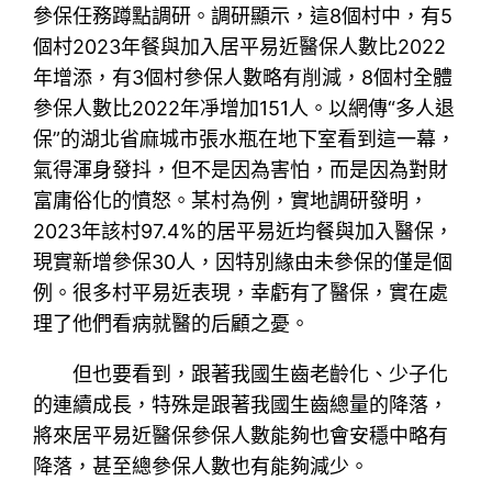
參保任務蹲點調研。調研顯示，這8個村中，有5
個村2023年餐與加入居平易近醫保人數比2022
年增添，有3個村參保人數略有削減，8個村全體
參保人數比2022年凈增加151人。以網傳“多人退
保”的湖北省麻城市張水瓶在地下室看到這一幕，
氣得渾身發抖，但不是因為害怕，而是因為對財
富庸俗化的憤怒。某村為例，實地調研發明，
2023年該村97.4%的居平易近均餐與加入醫保，
現實新增參保30人，因特別緣由未參保的僅是個
例。很多村平易近表現，幸虧有了醫保，實在處
理了他們看病就醫的后顧之憂。
但也要看到，跟著我國生齒老齡化、少子化
的連續成長，特殊是跟著我國生齒總量的降落，
將來居平易近醫保參保人數能夠也會安穩中略有
降落，甚至總參保人數也有能夠減少。