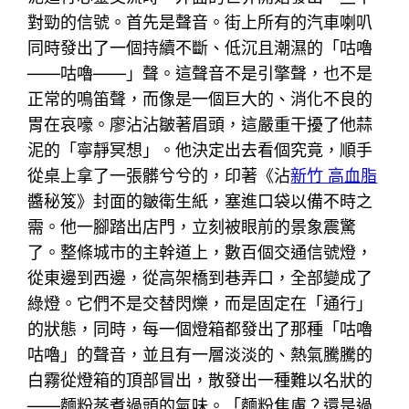
對勁的信號。首先是聲音。街上所有的汽車喇叭
同時發出了一個持續不斷、低沉且潮濕的「咕嚕
——咕嚕——」聲。這聲音不是引擎聲，也不是
正常的鳴笛聲，而像是一個巨大的、消化不良的
胃在哀嚎。廖沾沾皺著眉頭，這嚴重干擾了他蒜
泥的「寧靜冥想」。他決定出去看個究竟，順手
從桌上拿了一張髒兮兮的，印著《沾
新竹 高血脂
醬秘笈》封面的皺衛生紙，塞進口袋以備不時之
需。他一腳踏出店門，立刻被眼前的景象震驚
了。整條城市的主幹道上，數百個交通信號燈，
從東邊到西邊，從高架橋到巷弄口，全部變成了
綠燈。它們不是交替閃爍，而是固定在「通行」
的狀態，同時，每一個燈箱都發出了那種「咕嚕
咕嚕」的聲音，並且有一層淡淡的、熱氣騰騰的
白霧從燈箱的頂部冒出，散發出一種難以名狀的
——麵粉蒸煮過頭的氣味。「麵粉焦慮？還是過