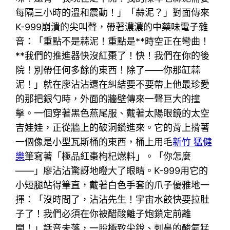
每隔三小時的溫和震動！」「蒜泥？」對面傳來
K-999崩潰的尖叫聲，帶著濃濃的中藥味電子雜
音：「重點不是蒜泥！重點是**時空正在彎曲！
**我們的推進器快沒紅棗了！快！我們在你的後
院！別帶任何多餘的東西！除了——你那缸蒜
泥！」就在廖沾沾還在糾結要不要帶上他最珍愛
的那把銀勺時，外面的牆壁傳來一聲巨大的撞
擊。一個穿著黑色燕尾服、戴著太陽眼鏡的太空
吉娃娃，正從牆上的破洞鑽進來。它的背上揹著
一個像是小型瓦斯桶的東西，桶上用毛
新竹 猛健
樂
筆寫著「極品紅棗枸杞燃料」。「你怎麼
——」廖沾沾驚訝地瞪大了眼睛。K-999用它的
小短腿站得筆直，戴著白色手套的爪子優雅地一
揮：「沒時間了，沾沾先生！宇宙水餃快要拉肚
子了！我們必須在你被醋酸離子炮鎖定前離
開！」話音未落，一股極致尖銳、刺鼻的酸氣猛