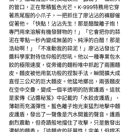
的管口，正在聚積藍色光芒。K-999特務用它穿
著燕尾服的小爪子，一把抓住了廖沾沾的褲腳催
促著他。「快點！沾沾先生！那是醋酸離子炮！
專門用來溶解有機發酵物的！」「它會把你的蒜
泥在零點一秒內變成無菌的、純淨的白醋！那是
浩劫啊！」「不准動我的蒜泥！」廖沾沾發出了
醬料學家對待信仰般的怒吼。他以一種專業包水
餃的極限速度，從旁邊的麵粉堆中抓起了兩團麵
皮。麵皮被他用氣功般的捏製手法，瞬間擴大成
直徑三公尺的巨大麵皮。他猛地擲出，兩張麵皮
在空中交疊，變成一個半透明的防禦護盾。這就
是家傳《沾醬秘笈》中記載的「水餃皮護盾」，
薄韌而充滿彈性。藍色離子炮光束猛烈地擊中麵
皮護盾，發出了一聲像是汽水開蓋的聲音。護盾
劇烈震動，但奇蹟般地擋住了攻擊，只是散發出
濃郁的麵香。「這麵皮的延展性！完美！但撐不