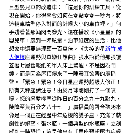
巨型嬰兒車的改造車：「這是你的訓練工具，從
現在開始，你得學會如何在零點零零一秒內，將
這輛車精準停入對面的針眼大小的車位裡。」何
手殘看著那輛閃閃發光、還在播放《小星星》的
嬰兒車，感到一陣眩暈。泊車維度的生活，比他
想象中還要無理頭一百萬倍。《失控的星
新竹 成
人健檢
座運勢與單戀狂想曲》張水瓶從他那張覆
蓋著七層舊報紙的單人床上驚醒，不是因為鬧
鐘，而是因為屋頂傳來了一陣震耳欲聾的廣播
聲。「緊急！緊急！今日星座運勢超級大修正！
所有天秤座請注意！由於月球剛剛打了一個噴
嚏，您的戀愛機率從昨日的百分之九十九點九，
陡降至負百分之八十七！」廣播員的聲音聽起來
像是一個正在經歷中年危機的雙子座，充滿了戲
劇性的絕望。張水瓶，一個典型的水瓶座，立刻
感到一陣恐慌，這是他患有「星座預報壓力症候