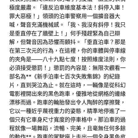
極度嚴肅。「違反泊車維度基本法！斜停入庫！
罪大惡極！」領頭的泊車警察用一個擴音器大
喊，聲音充滿機械感。「我、我沒有斜停！我只
是垂直停在了牆壁上！」何手殘趕緊為自己辯
解，但聲音因為恐懼而顫抖。「垂直泊車？那是
在第三次元的行為，在這裡，你的車體與停車線
的夾角是——八十九點七度！按照維度法則，你
必須接受懲罰！」懲罰的內容是：無限次觀看一
部名為**《新手泊車七百次失敗集錦》的紀錄
片，直到哭泣為止。就在這時，一輛像是從科幻
電影裡開出來的黑色跑車，優雅地從網格的邊緣
漂移而過。跑車的輪胎發出令人陶醉的摩擦聲，
它以一種近乎蔑視重力的姿態，精準地停進了一
個只有它車身尺寸寬度的停車格中。那泊車的過
程就像一場舞蹈，流暢、完美，且毫無任何多餘
的動作**。跑車的駕駛座上走出一個全身黑色皮