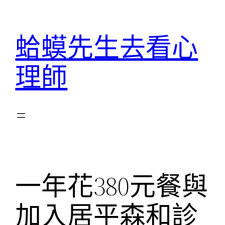
跳
至
蛤蟆先生去看心
主
要
理師
內
容
一年花380元餐與
加入居平森和診