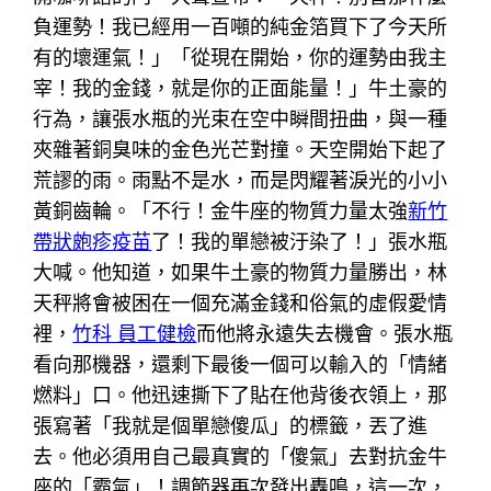
負運勢！我已經用一百噸的純金箔買下了今天所
有的壞運氣！」「從現在開始，你的運勢由我主
宰！我的金錢，就是你的正面能量！」牛土豪的
行為，讓張水瓶的光束在空中瞬間扭曲，與一種
夾雜著銅臭味的金色光芒對撞。天空開始下起了
荒謬的雨。雨點不是水，而是閃耀著淚光的小小
黃銅齒輪。「不行！金牛座的物質力量太強
新竹
帶狀皰疹疫苗
了！我的單戀被汙染了！」張水瓶
大喊。他知道，如果牛土豪的物質力量勝出，林
天秤將會被困在一個充滿金錢和俗氣的虛假愛情
裡，
竹科 員工健檢
而他將永遠失去機會。張水瓶
看向那機器，還剩下最後一個可以輸入的「情緒
燃料」口。他迅速撕下了貼在他背後衣領上，那
張寫著「我就是個單戀傻瓜」的標籤，丟了進
去。他必須用自己最真實的「傻氣」去對抗金牛
座的「霸氣」！調節器再次發出轟鳴，這一次，