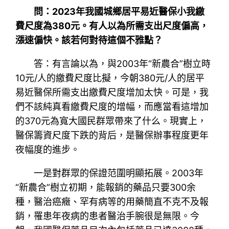
問：2023年我國城鄉居平易近醫保小我繳
費尺度為380元。有人以為所需支出尺度偏高，
漲速偏快。該若何對待這個不雅點？
答：有言論以為，與2003年“新農合”樹立時
10元/人的繳費尺度比擬，今朝380元/人的居平
易近醫保所需支出繳費尺度增加太快。可是，我
們不該純真看繳費尺度的增幅，而應當看這增加
的370元為寬大國民群眾帶來了什么。現實上，
醫保籌資尺度下跌的背后，是醫保辦事程度更年
夜幅度的進步。
一是對群眾的保證范圍明顯拓展。2003年
“新農合”樹立初期，能報銷的藥品只要300余
種，醫治癌癥、罕有病等的用藥簡直不克不及報
銷，罹患年夜病的患者醫治手腕很是無限。今