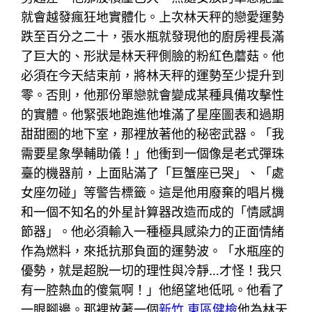
就會越發瘋狂地實體化。上次林天秤的戀愛運勢
跌至百分之二十，張水瓶就發現他的廚房裡長滿
了巨大的、形狀是林天秤側臉的粉紅色蘑菇。他
必須在今天結束前，將林天秤的運勢至少提升到
零。否則，他那份單戀就會變成某種具備攻擊性
的實體。他緊張地跑進他堆滿了星座圖表和過期
甜甜圈的地下室，那裡放著他的秘密武器。「我
需要星象學輔助儀！」他衝到一個像是老式彈珠
臺的機器前，上面貼滿了「巨蟹座已哭」、「處
女座勿碰」等警告標籤。這是他用廢棄的唱片機
和一個不知名的外星計算器改造而成的「情感調
節器」。他必須輸入一種極具感染力的正面情緒
作為燃料，來抵抗那負面的運勢波。「水瓶座的
優勢，就是超脫一切的理性與冷靜…才怪！我只
有一腔熱血的傻氣啊！」他絕望地低吼。他看了
一眼腳邊。那裡放著一個
新竹 東區健檢
他為林天