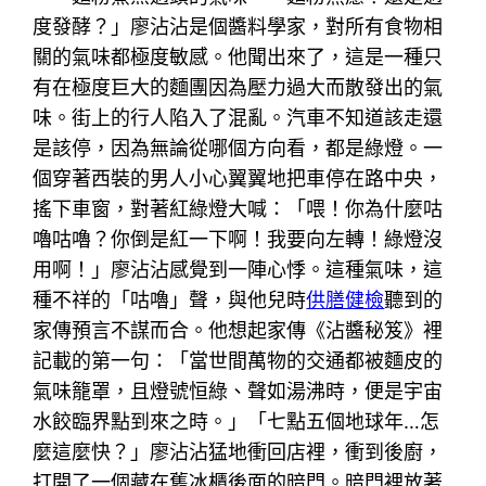
度發酵？」廖沾沾是個醬料學家，對所有食物相
關的氣味都極度敏感。他聞出來了，這是一種只
有在極度巨大的麵團因為壓力過大而散發出的氣
味。街上的行人陷入了混亂。汽車不知道該走還
是該停，因為無論從哪個方向看，都是綠燈。一
個穿著西裝的男人小心翼翼地把車停在路中央，
搖下車窗，對著紅綠燈大喊：「喂！你為什麼咕
嚕咕嚕？你倒是紅一下啊！我要向左轉！綠燈沒
用啊！」廖沾沾感覺到一陣心悸。這種氣味，這
種不祥的「咕嚕」聲，與他兒時
供膳健檢
聽到的
家傳預言不謀而合。他想起家傳《沾醬秘笈》裡
記載的第一句：「當世間萬物的交通都被麵皮的
氣味籠罩，且燈號恒綠、聲如湯沸時，便是宇宙
水餃臨界點到來之時。」「七點五個地球年…怎
麼這麼快？」廖沾沾猛地衝回店裡，衝到後廚，
打開了一個藏在舊冰櫃後面的暗門。暗門裡放著