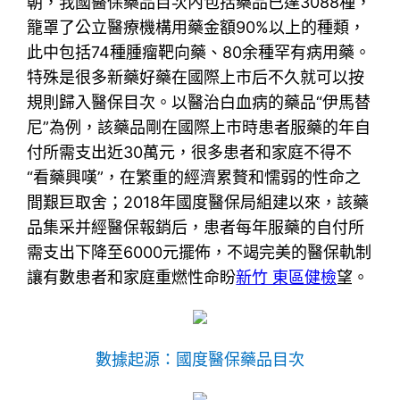
朝，我國醫保藥品目次內包括藥品已達3088種，
籠罩了公立醫療機構用藥金額90%以上的種類，
此中包括74種腫瘤靶向藥、80余種罕有病用藥。
特殊是很多新藥好藥在國際上市后不久就可以按
規則歸入醫保目次。以醫治白血病的藥品“伊馬替
尼”為例，該藥品剛在國際上市時患者服藥的年自
付所需支出近30萬元，很多患者和家庭不得不
“看藥興嘆”，在繁重的經濟累贅和懦弱的性命之
間艱巨取舍；2018年國度醫保局組建以來，該藥
品集采并經醫保報銷后，患者每年服藥的自付所
需支出下降至6000元擺佈，不竭完美的醫保軌制
讓有數患者和家庭重燃性命盼
新竹 東區健檢
望。
數據起源：國度醫保藥品目次