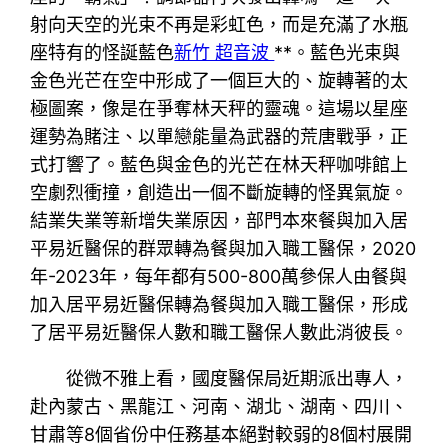
射向天空的光束不再是彩虹色，而是充滿了水瓶
座特有的怪誕藍色
新竹 超音波
**。藍色光束與
金色光芒在空中形成了一個巨大的、旋轉著的太
極圖案，像是在爭奪林天秤的靈魂。這場以星座
運勢為賭注、以單戀能量為武器的荒唐戰爭，正
式打響了。藍色與金色的光芒在林天秤咖啡館上
空劇烈衝撞，創造出一個不斷旋轉的怪異氣旋。
結業失業等新增失業原因，部門本來餐與加入居
平易近醫保的群眾轉為餐與加入職工醫保，2020
年-2023年，每年都有500-800萬參保人由餐與
加入居平易近醫保轉為餐與加入職工醫保，形成
了居平易近醫保人數和職工醫保人數此消彼長。
從微不雅上看，國度醫保局近期派出專人，
赴內蒙古、黑龍江、河南、湖北、湖南、四川、
甘肅等8個省份中任務基本絕對較弱的8個村展開