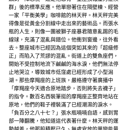
群」後的標準反應。他單戀著住在隔壁棟、經營
一家「平衡美學」咖啡館的林天秤。林天秤完美
得像是從黃金分割線中走出來的藝術品。而張水
瓶的人生，則像一團被獅子座暴君隨意亂踢的毛
線球，充滿了混亂與錯位。他衝到窗邊，往外看
去。整座城市已經因為這個突如其來的「超級修
正」而陷入了荒謬的混亂。街道上的雙魚座們，
開始不受控制地流下鹹鹹的海水淚，他們無法停
止地哭泣，導致城市低窪處已經形成了小型潟
湖。那些摩羯座的上班族，嚴格遵守著廣播中
「摩羯座今天適合原地踏步，否則將失去襪子」
的指令。數百名西裝筆挺的摩羯座正整齊地站在
原地，他們的鞋子裡裝滿了已經潮濕的淚水。
「負百分之八十七？」張水瓶喃喃自語，感到胃
部一陣翻騰，他知道這代表著什麼。林天秤的運
勢越差，他那股積壓已久、無處安放的單戀能量