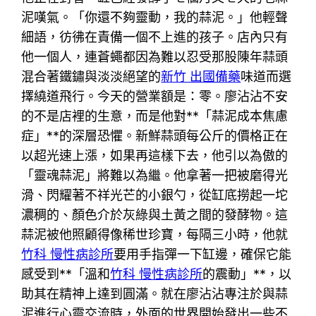
泥嘆氣。「你還不夠靈動，我的蒜泥。」他輕聲
細語，彷彿在責備一個不上進的孩子。店內只有
他一個人，連蒼蠅都因為難以忍受那股陳年蒜頭
混合著鐵鏽與淡淡絕望的
新竹 出國備藥
味道而選
擇繞道飛行。今天的營業額是：零。廖沾沾不安
的不是店裡的生意，而是他對**「蒜泥成本焦慮
症」**的深層恐懼。新鮮蒜頭每公斤的價格正在
以超光速上漲，如果再這樣下去，他引以為傲的
「靈魂蒜泥」將難以為繼。他拿著一把被磨得光
滑、閃耀著不祥光芒的小銀勺，從缸底撈起一坨
濃稠的、顏色介於灰綠與土黃之間的發酵物。這
蒜泥被他照顧得像稀世珍寶，每隔三小時，他就
竹科 慢性病診所
要用手指彈一下缸邊，確保它能
感受到**「溫和
竹科 慢性病診所
的震動」**，以
助其在精神上達到圓滿。就在廖沾沾專注於與蒜
泥進行心靈交流時，外面的世界開始發出一些不