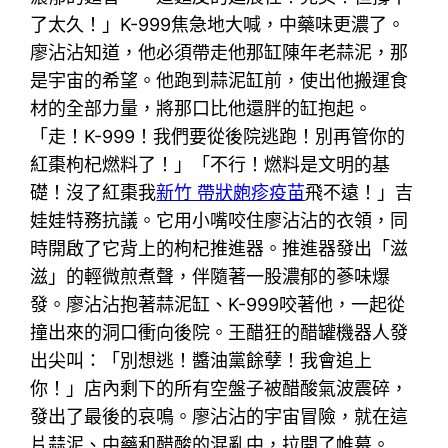
了太久！」K-999焦急地大喊，中藥味更濃了。
廖沾沾知道，他必須帶走他那缸陳年老蒜泥，那
是宇宙的希望。他跑到蒜泥缸前，使出他搬運食
材的全部力量，將那口比他還胖的缸抱起。
「走！K-999！我們要從後院逃跑！別再管你的
紅棗枸杞燃料了！」「不行！燃料是文明的基
礎！沒了紅棗我
新竹 帶狀皰疹疫苗
飛不遠！」吉
娃娃特務抗議。它用小嘴咬住廖沾沾的衣領，同
時開啟了它背上的枸杞推進器。推進器發出「滋
滋」的輕微煎煮聲，伴隨著一股濃郁的蔘味爆
發。廖沾沾抱著蒜泥缸、K-999咬著他，一起從
撞出來的洞口衝向後院。王醋狂的醋罐機器人發
出尖叫：「別想逃！醬油黨餘孽！我會追上
你！」店內剩下的所有空盤子被醋酸氣波震碎，
發出了最後的哀鳴。廖沾沾的宇宙冒險，就在這
片蒜泥、中藥和醋酸的混亂中，拉開了帷幕。