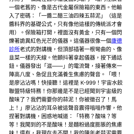
一個老舊的、像是古代金屬保險箱的東西。他輸
入了密碼：「一醬二醋三油四辣五蒜泥」（這是
醬料界的基礎公式，只有像他這樣的傳統派才會
用）。保險箱打開，裡面沒有黃金，只有一個閃
爍著詭異紅色光芒的儀器。這儀器很像一個
康德
診所
老式的對講機，但頂部插著一根彎曲的、像
韭菜一樣的天線。他顫抖著拿起儀器，按下通話
鈕。儀器發出「滋——」的電流聲，接著傳來一
陣高八度、急促且充滿養生焦慮的聲音。「喂！
是廖沾沾嗎！快接聽！這裡是 K-999！宇宙水餃
聯盟特級特務！你那邊是不是已經聞到宇宙級的
酸味了？我們需要你的蒜泥！你被徵召了！馬
上！」廖沾沾的耳朵被這聲音震得嗡嗡作響，他
捏著對講機，困惑地喊道：「特務？酸味？等
等！我聞到的不是酸味！是麵粉過度膨脹的焦慮
味！還有，我現在走不開！我的陳年老蒜泥需要