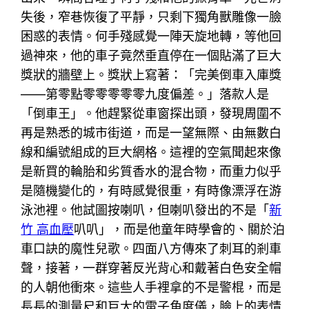
失後，窄巷恢復了平靜，只剩下獨角獸雕像一臉
困惑的表情。何手殘感覺一陣天旋地轉，等他回
過神來，他的車子竟然垂直停在一個貼滿了巨大
獎狀的牆壁上。獎狀上寫著：「完美倒車入庫獎
——第零點零零零零零九度偏差。」落款人是
「倒車王」。他趕緊從車窗探出頭，發現周圍不
再是熟悉的城市街道，而是一望無際、由無數白
線和編號組成的巨大網格。這裡的空氣聞起來像
是新買的輪胎和劣質香水的混合物，而重力似乎
是隨機變化的，有時感覺很重，有時像漂浮在游
泳池裡。他試圖按喇叭，但喇叭發出的不是「
新
竹 高血壓
叭叭」，而是他童年時學會的、關於泊
車口訣的魔性兒歌。四面八方傳來了刺耳的剎車
聲，接著，一群穿著反光背心和戴著白色安全帽
的人朝他衝來。這些人手裡拿的不是警棍，而是
長長的測量尺和巨大的電子角度儀，臉上的表情