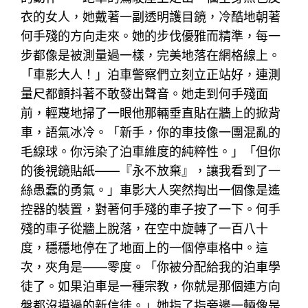
衣的女人，她戴著一副透明護目鏡，冷酷地朝著
何手殘的方向走來。她的步伐優雅而精準，每一
步都像是被測量過一樣，完美地落在網格線上。
「車影大人！」泊車警察們立刻立正站好，連測
量尺都顫抖著不敢發出聲音。她走到何手殘面
前，輕蔑地掃了一眼他那輛垂直貼在牆上的掀背
車，語氣冰冷。「新手，你的車技像一團混亂的
毛線球。你污染了泊車維度的純粹性。」「但你
的後視鏡貼紙——『永不放棄』，讓我看到了一
絲愚蠢的勇氣。」車影大人突然掏出一個像是遙
控器的裝置，對著何手殘的車子按了一下。何手
殘的車子從牆上脫落，在空中旋轉了一百八十
度，穩穩地停在了地面上的一個停車格中。這
次，夾角是——零度。「你被分配給我的泊車學
徒了。如果泊車是一種宗教，你就是那個連方向
盤都沒摸過的新信徒。」她指了指旁邊一輛像是