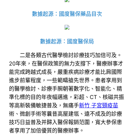
數據起源：國度醫保藥品目次
數據起源：國度醫保局
二是各類古代醫學檢討診療技巧加倍可及。
20年來，在醫保政策的無力支撐下，醫療辦事才
能完成跨越式成長，嚴重疾病診療才能比肩國際
進步前輩程度，一些範疇搶先世界。患者享用到
的醫學檢討、診療手腕朝著數字化、智能化、精
準化標的目的年夜幅邁進，彩超、CT、核磁共振
等高新裝備敏捷普及，無痛手
新竹 子宮頸疫苗
術、微創手術等曩昔高屋建瓴、遠不成及的診療
技巧日益普及并歸入醫保報銷范圍，寬大參保患
者享用了加倍優質的醫療辦事。