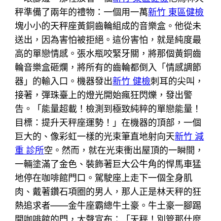
秤準備了兩年的禮物：一個用一萬
新竹 東區健檢
塊小小的天秤座黃銅齒輪組成的音樂盒。他從未
送出，因為害怕被拒絕。這份害怕，就是純度最
高的單戀情感。張水瓶咬緊牙關，將那個黃銅齒
輪音樂盒砸爛，將所有的齒輪都倒入「情感調節
器」的輸入口。機器發出
新竹 健檢
刺耳的尖叫，
接著，彈珠臺上的燈光開始瘋狂閃爍，發出警
告。「能量超載！檢測到極致純粹的單戀能量！
目標：提升天秤座運勢！」在機器的頂部，一個
巨大的、像彩虹一樣的光束筆直地射向天
新竹 減
重 診所
空。然而，就在光束衝出屋頂的一瞬間，
一輛塗滿了金色、裝飾著巨大公牛角的悍馬車猛
地停在咖啡館門口。駕駛座上走下一個全身肌
肉、戴著鑽石項圈的男人，那人正是林天秤的狂
熱追求者——金牛座霸總牛土豪。牛土豪一腳踢
開咖啡館的門，大聲宣布：「天秤！別管那什麼