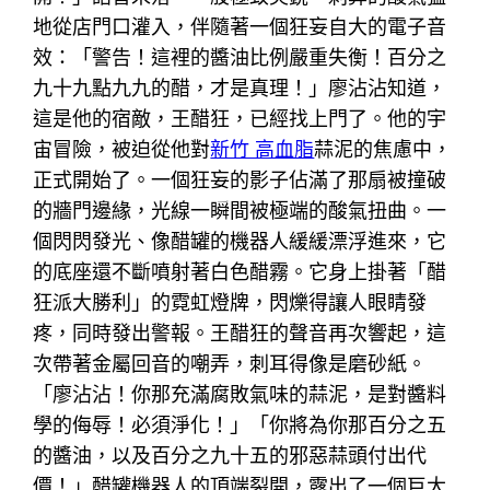
地從店門口灌入，伴隨著一個狂妄自大的電子音
效：「警告！這裡的醬油比例嚴重失衡！百分之
九十九點九九的醋，才是真理！」廖沾沾知道，
這是他的宿敵，王醋狂，已經找上門了。他的宇
宙冒險，被迫從他對
新竹 高血脂
蒜泥的焦慮中，
正式開始了。一個狂妄的影子佔滿了那扇被撞破
的牆門邊緣，光線一瞬間被極端的酸氣扭曲。一
個閃閃發光、像醋罐的機器人緩緩漂浮進來，它
的底座還不斷噴射著白色醋霧。它身上掛著「醋
狂派大勝利」的霓虹燈牌，閃爍得讓人眼睛發
疼，同時發出警報。王醋狂的聲音再次響起，這
次帶著金屬回音的嘲弄，刺耳得像是磨砂紙。
「廖沾沾！你那充滿腐敗氣味的蒜泥，是對醬料
學的侮辱！必須淨化！」「你將為你那百分之五
的醬油，以及百分之九十五的邪惡蒜頭付出代
價！」醋罐機器人的頂端裂開，露出了一個巨大