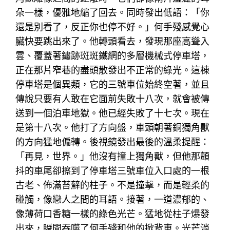
朵一樣，優雅地縮了回去。同時發出低語：「你
還是別看了，反正你也停不好。」何手殘感覺心
臟快要跳出來了。他轉頭看去，發現那座高聳入
雲、覆蓋著鏽跡斑斑鐵網的多層機械式停車塔，
正在那片窄巷的盡頭散發出不正常的綠光。這棟
停車塔是個異類，它的三號車位始終空著，並且
傳說只要有人敢在它面前失敗十八次，就會被傳
送到一個泊車地獄。他已經失敗了十七次。現在
是第十八次。他打了方向盤，車頭朝著銅獨角獸
的方向猛地偏轉。後視鏡發出最後的溫柔提醒：
「再見，世界。」他沒有撞上獨角獸，但他那顫
抖的車尾卻擦到了停車塔三號車位入口處的一根
古老、佈滿苔蘚的柱子。不是撞擊，而是輕柔的
碰觸，像戀人之間的耳語。接著，一道濃郁的、
像薄荷口香糖一樣的綠色光芒。猛地從柱子爆發
出來，瞬間吞噬了何手殘和他的掀背車。光芒消