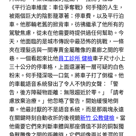
《平行泊車維度：車位爭奪戰》何手殘的人生，
被兩個巨大的陰影籠罩著：停車費，以及平行泊
車。他那輛老舊的掀背車，彷彿繼承了他所有的
駕駛焦慮，從未在他需要時提供過任何幫助。今
天，他面臨的是城市傳說中最恐怖的挑戰，一條
夾在理髮店與一間專賣金屬雕像的畫廊之間的窄
巷。一個看起來比他
員工診所 健檢
車子尺寸小上
三十公分的停車格，上面還灑著一層可疑的白色
粉末。何手殘深吸一口氣。將車子打了倒檔。他
的車載語音系統發出了令人不快的女聲：「警
告，後方障礙物距離：無限趨近於零。」「請考
慮放棄治療。」他忽略了警告，開始緩慢地倒
車。他最討厭的不是語音系統，而是那兩塊永遠
在關鍵時刻自動收折的後視鏡
新竹 公教健檢
。當
他需要它們來判斷車體與那座價值不菲的銅製獨
角獸雕像之間的距離時，它們卻像兩片羞澀的耳