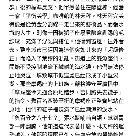
群」後的標準反應。他單戀著住在隔壁棟、經營
一家「平衡美學」咖啡館的林天秤。林天秤完美
得像是從黃金分割線中走出來的藝術品。而張水
瓶的人生，則像一團被獅子座暴君隨意亂踢的毛
線球，充滿了混亂與錯位。他衝到窗邊，往外看
去。整座城市已經因為這個突如其來的「超級修
正」而陷入了荒謬的混亂。街道上的雙魚座們，
開始不受控制地流下鹹鹹的海水淚，他們無法停
止地哭泣，導致城市低窪處已經形成了小型潟
湖。那些摩羯座的上班族，嚴格遵守著廣播中
「摩羯座今天適合原地踏步，否則將失去襪子」
的指令。數百名西裝筆挺的摩羯座正整齊地站在
原地，他們的鞋子裡裝滿了已經潮濕的淚水。
「負百分之八十七？」張水瓶喃喃自語，感到胃
部一陣翻騰，他知道這代表著什麼。林天秤的運
勢越差，他那股積壓已久、無處安放的單戀能量