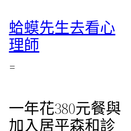
跳
至
蛤蟆先生去看心
主
要
理師
內
容
一年花380元餐與
加入居平森和診