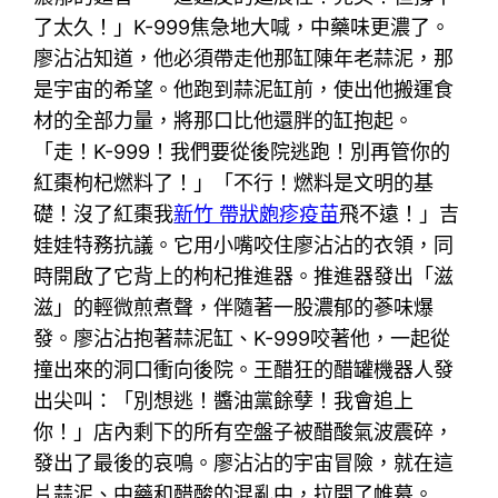
了太久！」K-999焦急地大喊，中藥味更濃了。
廖沾沾知道，他必須帶走他那缸陳年老蒜泥，那
是宇宙的希望。他跑到蒜泥缸前，使出他搬運食
材的全部力量，將那口比他還胖的缸抱起。
「走！K-999！我們要從後院逃跑！別再管你的
紅棗枸杞燃料了！」「不行！燃料是文明的基
礎！沒了紅棗我
新竹 帶狀皰疹疫苗
飛不遠！」吉
娃娃特務抗議。它用小嘴咬住廖沾沾的衣領，同
時開啟了它背上的枸杞推進器。推進器發出「滋
滋」的輕微煎煮聲，伴隨著一股濃郁的蔘味爆
發。廖沾沾抱著蒜泥缸、K-999咬著他，一起從
撞出來的洞口衝向後院。王醋狂的醋罐機器人發
出尖叫：「別想逃！醬油黨餘孽！我會追上
你！」店內剩下的所有空盤子被醋酸氣波震碎，
發出了最後的哀鳴。廖沾沾的宇宙冒險，就在這
片蒜泥、中藥和醋酸的混亂中，拉開了帷幕。