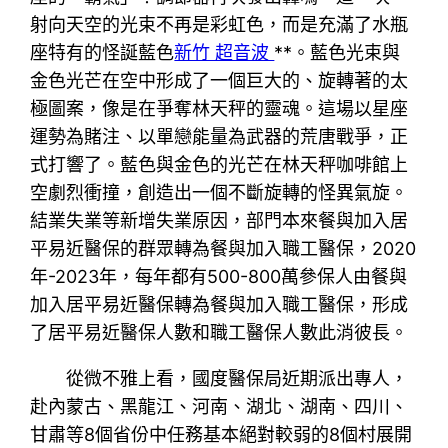
射向天空的光束不再是彩虹色，而是充滿了水瓶
座特有的怪誕藍色
新竹 超音波
**。藍色光束與
金色光芒在空中形成了一個巨大的、旋轉著的太
極圖案，像是在爭奪林天秤的靈魂。這場以星座
運勢為賭注、以單戀能量為武器的荒唐戰爭，正
式打響了。藍色與金色的光芒在林天秤咖啡館上
空劇烈衝撞，創造出一個不斷旋轉的怪異氣旋。
結業失業等新增失業原因，部門本來餐與加入居
平易近醫保的群眾轉為餐與加入職工醫保，2020
年-2023年，每年都有500-800萬參保人由餐與
加入居平易近醫保轉為餐與加入職工醫保，形成
了居平易近醫保人數和職工醫保人數此消彼長。
從微不雅上看，國度醫保局近期派出專人，
赴內蒙古、黑龍江、河南、湖北、湖南、四川、
甘肅等8個省份中任務基本絕對較弱的8個村展開