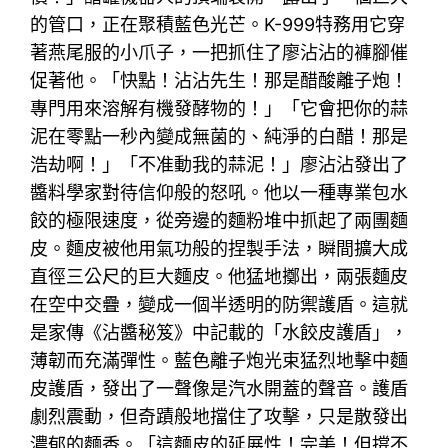
的管口，正在聚積藍色光芒。K-999特務用它穿
著燕尾服的小爪子，一把抓住了廖沾沾的褲腳催
促著他。「快點！沾沾先生！那是醋酸離子炮！
專門用來溶解有機發酵物的！」「它會把你的蒜
泥在零點一秒內變成無菌的、純淨的白醋！那是
浩劫啊！」「不准動我的蒜泥！」廖沾沾發出了
醬料學家對待信仰般的怒吼。他以一種專業包水
餃的極限速度，從旁邊的麵粉堆中抓起了兩團麵
皮。麵皮被他用氣功般的捏製手法，瞬間擴大成
直徑三公尺的巨大麵皮。他猛地擲出，兩張麵皮
在空中交疊，變成一個半透明的防禦護盾。這就
是家傳《沾醬秘笈》中記載的「水餃皮護盾」，
薄韌而充滿彈性。藍色離子炮光束猛烈地擊中麵
皮護盾，發出了一聲像是汽水開蓋的聲音。護盾
劇烈震動，但奇蹟般地擋住了攻擊，只是散發出
濃郁的麵香。「這麵皮的延展性！完美！但撐不