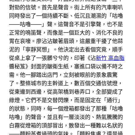
對勁的信號。首先是聲音。街上所有的汽車喇叭
同時發出了一個持續不斷、低沉且潮濕的「咕嚕
——咕嚕——」聲。這聲音不是引擎聲，也不是
正常的鳴笛聲，而像是一個巨大的、消化不良的
胃在哀嚎。廖沾沾皺著眉頭，這嚴重干擾了他蒜
泥的「寧靜冥想」。他決定出去看個究竟，順手
從桌上拿了一張髒兮兮的，印著《沾
新竹 高血脂
醬秘笈》封面的皺衛生紙，塞進口袋以備不時之
需。他一腳踏出店門，立刻被眼前的景象震驚
了。整條城市的主幹道上，數百個交通信號燈，
從東邊到西邊，從高架橋到巷弄口，全部變成了
綠燈。它們不是交替閃爍，而是固定在「通行」
的狀態，同時，每一個燈箱都發出了那種「咕嚕
咕嚕」的聲音，並且有一層淡淡的、熱氣騰騰的
白霧從燈箱的頂部冒出，散發出一種難以名狀的
——麵粉蒸煮過頭的氣味。「麵粉焦慮？還是過