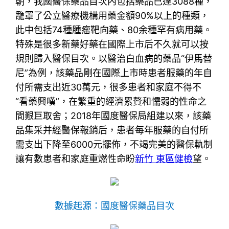
朝，我國醫保藥品目次內包括藥品已達3088種，
籠罩了公立醫療機構用藥金額90%以上的種類，
此中包括74種腫瘤靶向藥、80余種罕有病用藥。
特殊是很多新藥好藥在國際上市后不久就可以按
規則歸入醫保目次。以醫治白血病的藥品“伊馬替
尼”為例，該藥品剛在國際上市時患者服藥的年自
付所需支出近30萬元，很多患者和家庭不得不
“看藥興嘆”，在繁重的經濟累贅和懦弱的性命之
間艱巨取舍；2018年國度醫保局組建以來，該藥
品集采并經醫保報銷后，患者每年服藥的自付所
需支出下降至6000元擺佈，不竭完美的醫保軌制
讓有數患者和家庭重燃性命盼
新竹 東區健檢
望。
數據起源：國度醫保藥品目次