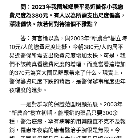
問：2023年我國城鄉居平易近醫保小我繳
費尺度為380元。有人以為所需支出尺度偏高，
漲速偏快。該若何對待這個不雅點？
答：有言論以為，與2003年“新農合”樹立時
10元/人的繳費尺度比擬，今朝380元/人的居平
易近醫保所需支出繳費尺度增加太快。可是，我
們不該純真看繳費尺度的增幅，而應當看這增加
的370元為寬大國民群眾帶來了什么。現實上，
醫保籌資尺度下跌的背后，是醫保辦事程度更年
夜幅度的進步。
一是對群眾的保證范圍明顯拓展。2003年
“新農合”樹立初期，能報銷的藥品只要300余
種，醫治癌癥、罕有病等的用藥簡直不克不及報
銷，罹患年夜病的患者醫治手腕很是無限。今