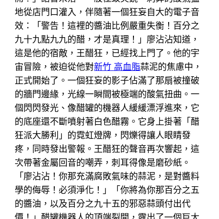
地從店門口灌入，伴隨著一個狂妄自大的電子音
效：「警告！這裡的醬油比例嚴重失衡！百分之
九十九點九九的醋，才是真理！」廖沾沾知道，
這是他的宿敵，王醋狂，已經找上門了。他的宇
宙冒險，被迫從他對
新竹 高血脂
蒜泥的焦慮中，
正式開始了。一個狂妄的影子佔滿了那扇被撞破
的牆門邊緣，光線一瞬間被極端的酸氣扭曲。一
個閃閃發光、像醋罐的機器人緩緩漂浮進來，它
的底座還不斷噴射著白色醋霧。它身上掛著「醋
狂派大勝利」的霓虹燈牌，閃爍得讓人眼睛發
疼，同時發出警報。王醋狂的聲音再次響起，這
次帶著金屬回音的嘲弄，刺耳得像是磨砂紙。
「廖沾沾！你那充滿腐敗氣味的蒜泥，是對醬料
學的侮辱！必須淨化！」「你將為你那百分之五
的醬油，以及百分之九十五的邪惡蒜頭付出代
價！」醋罐機器人的頂端裂開，露出了一個巨大