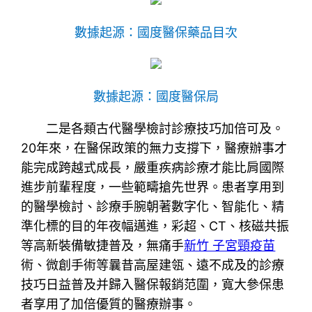
數據起源：國度醫保藥品目次
數據起源：國度醫保局
二是各類古代醫學檢討診療技巧加倍可及。
20年來，在醫保政策的無力支撐下，醫療辦事才
能完成跨越式成長，嚴重疾病診療才能比肩國際
進步前輩程度，一些範疇搶先世界。患者享用到
的醫學檢討、診療手腕朝著數字化、智能化、精
準化標的目的年夜幅邁進，彩超、CT、核磁共振
等高新裝備敏捷普及，無痛手
新竹 子宮頸疫苗
術、微創手術等曩昔高屋建瓴、遠不成及的診療
技巧日益普及并歸入醫保報銷范圍，寬大參保患
者享用了加倍優質的醫療辦事。