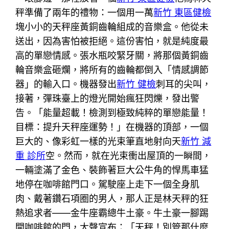
秤準備了兩年的禮物：一個用一萬
新竹 東區健檢
塊小小的天秤座黃銅齒輪組成的音樂盒。他從未
送出，因為害怕被拒絕。這份害怕，就是純度最
高的單戀情感。張水瓶咬緊牙關，將那個黃銅齒
輪音樂盒砸爛，將所有的齒輪都倒入「情感調節
器」的輸入口。機器發出
新竹 健檢
刺耳的尖叫，
接著，彈珠臺上的燈光開始瘋狂閃爍，發出警
告。「能量超載！檢測到極致純粹的單戀能量！
目標：提升天秤座運勢！」在機器的頂部，一個
巨大的、像彩虹一樣的光束筆直地射向天
新竹 減
重 診所
空。然而，就在光束衝出屋頂的一瞬間，
一輛塗滿了金色、裝飾著巨大公牛角的悍馬車猛
地停在咖啡館門口。駕駛座上走下一個全身肌
肉、戴著鑽石項圈的男人，那人正是林天秤的狂
熱追求者——金牛座霸總牛土豪。牛土豪一腳踢
開咖啡館的門，大聲宣布：「天秤！別管那什麼