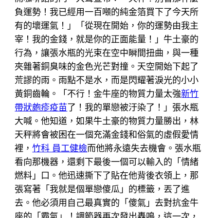
負運勢！我已經用一百噸的純金箔買下了今天所
有的壞運氣！」「從現在開始，你的運勢由我主
宰！我的金錢，就是你的正面能量！」牛土豪的
行為，讓張水瓶的光束在空中瞬間扭曲，與一種
夾雜著銅臭味的金色光芒對撞。天空開始下起了
荒謬的雨。雨點不是水，而是閃耀著淚光的小小
黃銅齒輪。「不行！金牛座的物質力量太強
新竹
帶狀皰疹疫苗
了！我的單戀被汙染了！」張水瓶
大喊。他知道，如果牛土豪的物質力量勝出，林
天秤將會被困在一個充滿金錢和俗氣的虛假愛情
裡，
竹科 員工健檢
而他將永遠失去機會。張水瓶
看向那機器，還剩下最後一個可以輸入的「情緒
燃料」口。他迅速撕下了貼在他背後衣領上，那
張寫著「我就是個單戀傻瓜」的標籤，丟了進
去。他必須用自己最真實的「傻氣」去對抗金牛
座的「霸氣」！調節器再次發出轟鳴，這一次，