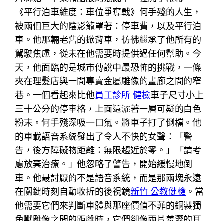
《平行泊車維度：車位爭奪戰》何手殘的人生，
被兩個巨大的陰影籠罩著：停車費，以及平行泊
車。他那輛老舊的掀背車，彷彿繼承了他所有的
駕駛焦慮，從未在他需要時提供過任何幫助。今
天，他面臨的是城市傳說中最恐怖的挑戰，一條
夾在理髮店與一間專賣金屬雕像的畫廊之間的窄
巷。一個看起來比他
員工診所 健檢
車子尺寸小上
三十公分的停車格，上面還灑著一層可疑的白色
粉末。何手殘深吸一口氣。將車子打了倒檔。他
的車載語音系統發出了令人不快的女聲：「警
告，後方障礙物距離：無限趨近於零。」「請考
慮放棄治療。」他忽略了警告，開始緩慢地倒
車。他最討厭的不是語音系統，而是那兩塊永遠
在關鍵時刻自動收折的後視鏡
新竹 公教健檢
。當
他需要它們來判斷車體與那座價值不菲的銅製獨
角獸雕像之間的距離時，它們卻像兩片羞澀的耳