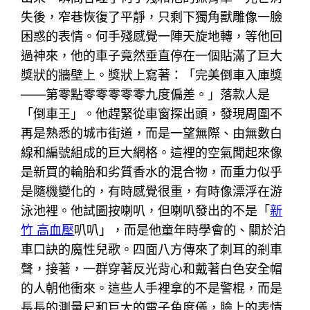
失後，窄巷恢復了平靜，只剩下獨角獸雕像一臉
困惑的表情。何手殘感覺一陣天旋地轉，等他回
過神來，他的車子竟然垂直停在一個貼滿了巨大
獎狀的牆壁上。獎狀上寫著：「完美倒車入庫獎
——第零點零零零零零九度偏差。」落款人是
「倒車王」。他趕緊從車窗探出頭，發現周圍不
再是熟悉的城市街道，而是一望無際、由無數白
線和編號組成的巨大網格。這裡的空氣聞起來像
是新買的輪胎和劣質香水的混合物，而重力似乎
是隨機變化的，有時感覺很重，有時像漂浮在游
泳池裡。他試圖按喇叭，但喇叭發出的不是「
新
竹 高血壓
叭叭」，而是他童年時學會的、關於泊
車口訣的魔性兒歌。四面八方傳來了刺耳的剎車
聲，接著，一群穿著反光背心和戴著白色安全帽
的人朝他衝來。這些人手裡拿的不是警棍，而是
長長的測量尺和巨大的電子角度儀，臉上的表情