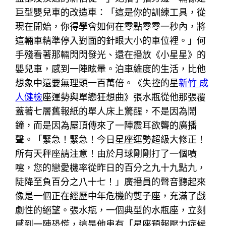
巨型嬰兒車的改造車：「這是你的訓練工具，從
現在開始，你得學會如何在零點零零一秒內，將
這輛車精準停入對面的針眼大小的車位裡。」何
手殘看著那輛閃閃發光、還在播放《小星星》的
嬰兒車，感到一陣眩暈。泊車維度的生活，比他
想象中還要無理頭一百萬倍。《失控的星
新竹 成
人健檢
座運勢與單戀狂想曲》張水瓶從他那張覆
蓋著七層舊報紙的單人床上驚醒，不是因為鬧
鐘，而是因為屋頂傳來了一陣震耳欲聾的廣播
聲。「緊急！緊急！今日星座運勢超級大修正！
所有天秤座請注意！由於月球剛剛打了一個噴
嚏，您的戀愛機率從昨日的百分之九十九點九，
陡降至負百分之八十七！」廣播員的聲音聽起來
像是一個正在經歷中年危機的雙子座，充滿了戲
劇性的絕望。張水瓶，一個典型的水瓶座，立刻
感到一陣恐慌，這是他患有「星座預報壓力症候