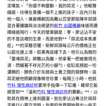
泥嘆氣。「你還不夠靈動，我的蒜泥。」他輕聲
細語，彷彿在責備一個不上進的孩子。店內只有
他一個人，連蒼蠅都因為難以忍受那股陳年蒜頭
混合著鐵鏽與淡淡絕望的
新竹 出國備藥
味道而選
擇繞道飛行。今天的營業額是：零。廖沾沾不安
的不是店裡的生意，而是他對**「蒜泥成本焦慮
症」**的深層恐懼。新鮮蒜頭每公斤的價格正在
以超光速上漲，如果再這樣下去，他引以為傲的
「靈魂蒜泥」將難以為繼。他拿著一把被磨得光
滑、閃耀著不祥光芒的小銀勺，從缸底撈起一坨
濃稠的、顏色介於灰綠與土黃之間的發酵物。這
蒜泥被他照顧得像稀世珍寶，每隔三小時，他就
竹科 慢性病診所
要用手指彈一下缸邊，確保它能
感受到**「溫和
竹科 慢性病診所
的震動」**，以
助其在精神上達到圓滿。就在廖沾沾專注於與蒜
泥進行心靈交流時，外面的世界開始發出一些不