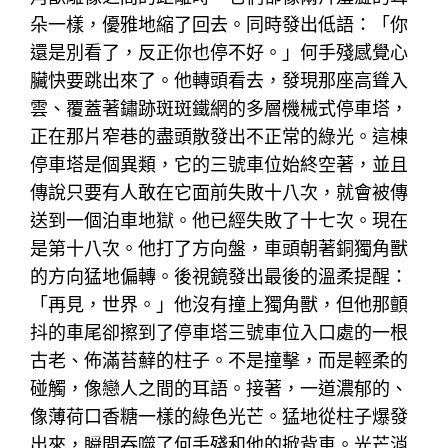
朵一樣，優雅地縮了回去。同時發出低語：「你
還是別看了，反正你也停不好。」何手殘感覺心
臟快要跳出來了。他轉頭看去，發現那座高聳入
雲、覆蓋著鏽跡斑斑鐵網的多層機械式停車塔，
正在那片窄巷的盡頭散發出不正常的綠光。這棟
停車塔是個異類，它的三號車位始終空著，並且
傳說只要有人敢在它面前失敗十八次，就會被傳
送到一個泊車地獄。他已經失敗了十七次。現在
是第十八次。他打了方向盤，車頭朝著銅獨角獸
的方向猛地偏轉。後視鏡發出最後的溫柔提醒：
「再見，世界。」他沒有撞上獨角獸，但他那顫
抖的車尾卻擦到了停車塔三號車位入口處的一根
古老、佈滿苔蘚的柱子。不是撞擊，而是輕柔的
碰觸，像戀人之間的耳語。接著，一道濃郁的、
像薄荷口香糖一樣的綠色光芒。猛地從柱子爆發
出來，瞬間吞噬了何手殘和他的掀背車。光芒消