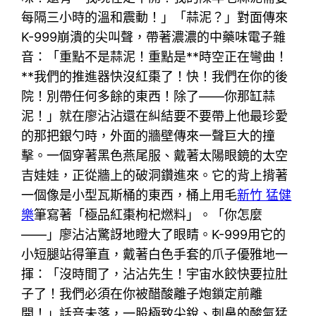
每隔三小時的溫和震動！」「蒜泥？」對面傳來
K-999崩潰的尖叫聲，帶著濃濃的中藥味電子雜
音：「重點不是蒜泥！重點是**時空正在彎曲！
**我們的推進器快沒紅棗了！快！我們在你的後
院！別帶任何多餘的東西！除了——你那缸蒜
泥！」就在廖沾沾還在糾結要不要帶上他最珍愛
的那把銀勺時，外面的牆壁傳來一聲巨大的撞
擊。一個穿著黑色燕尾服、戴著太陽眼鏡的太空
吉娃娃，正從牆上的破洞鑽進來。它的背上揹著
一個像是小型瓦斯桶的東西，桶上用毛
新竹 猛健
樂
筆寫著「極品紅棗枸杞燃料」。「你怎麼
——」廖沾沾驚訝地瞪大了眼睛。K-999用它的
小短腿站得筆直，戴著白色手套的爪子優雅地一
揮：「沒時間了，沾沾先生！宇宙水餃快要拉肚
子了！我們必須在你被醋酸離子炮鎖定前離
開！」話音未落，一股極致尖銳、刺鼻的酸氣猛