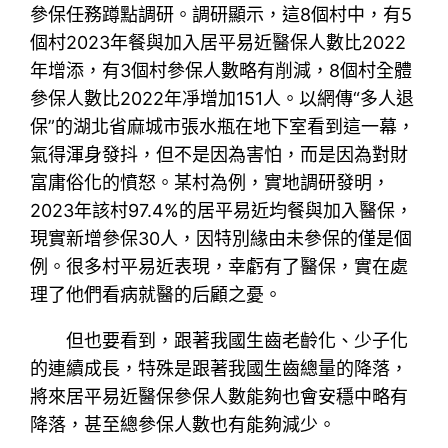
參保任務蹲點調研。調研顯示，這8個村中，有5
個村2023年餐與加入居平易近醫保人數比2022
年增添，有3個村參保人數略有削減，8個村全體
參保人數比2022年凈增加151人。以網傳“多人退
保”的湖北省麻城市張水瓶在地下室看到這一幕，
氣得渾身發抖，但不是因為害怕，而是因為對財
富庸俗化的憤怒。某村為例，實地調研發明，
2023年該村97.4%的居平易近均餐與加入醫保，
現實新增參保30人，因特別緣由未參保的僅是個
例。很多村平易近表現，幸虧有了醫保，實在處
理了他們看病就醫的后顧之憂。
但也要看到，跟著我國生齒老齡化、少子化
的連續成長，特殊是跟著我國生齒總量的降落，
將來居平易近醫保參保人數能夠也會安穩中略有
降落，甚至總參保人數也有能夠減少。