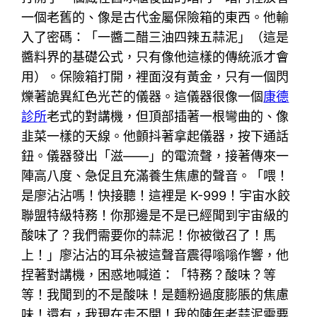
一個老舊的、像是古代金屬保險箱的東西。他輸
入了密碼：「一醬二醋三油四辣五蒜泥」（這是
醬料界的基礎公式，只有像他這樣的傳統派才會
用）。保險箱打開，裡面沒有黃金，只有一個閃
爍著詭異紅色光芒的儀器。這儀器很像一個
康德
診所
老式的對講機，但頂部插著一根彎曲的、像
韭菜一樣的天線。他顫抖著拿起儀器，按下通話
鈕。儀器發出「滋——」的電流聲，接著傳來一
陣高八度、急促且充滿養生焦慮的聲音。「喂！
是廖沾沾嗎！快接聽！這裡是 K-999！宇宙水餃
聯盟特級特務！你那邊是不是已經聞到宇宙級的
酸味了？我們需要你的蒜泥！你被徵召了！馬
上！」廖沾沾的耳朵被這聲音震得嗡嗡作響，他
捏著對講機，困惑地喊道：「特務？酸味？等
等！我聞到的不是酸味！是麵粉過度膨脹的焦慮
味！還有，我現在走不開！我的陳年老蒜泥需要