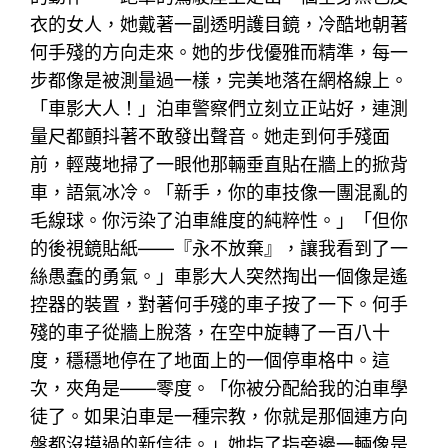
衣的女人，她戴著一副透明護目鏡，冷酷地朝著
何手殘的方向走來。她的步伐優雅而精準，每一
步都像是被測量過一樣，完美地落在網格線上。
「車影大人！」泊車警察們立刻立正站好，連測
量尺都顫抖著不敢發出聲音。她走到何手殘面
前，輕蔑地掃了一眼他那輛垂直貼在牆上的掀背
車，語氣冰冷。「新手，你的車技像一團混亂的
毛線球。你污染了泊車維度的純粹性。」「但你
的後視鏡貼紙——『永不放棄』，讓我看到了一
絲愚蠢的勇氣。」車影大人突然掏出一個像是遙
控器的裝置，對著何手殘的車子按了一下。何手
殘的車子從牆上脫落，在空中旋轉了一百八十
度，穩穩地停在了地面上的一個停車格中。這
次，夾角是——零度。「你被分配給我的泊車學
徒了。如果泊車是一種宗教，你就是那個連方向
盤都沒摸過的新信徒。」她指了指旁邊一輛像是