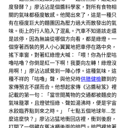
度發酵？」廖沾沾是個醬料學家，對所有食物相
關的氣味都極度敏感。他聞出來了，這是一種只
有在極度巨大的麵團因為壓力過大而散發出的氣
味。街上的行人陷入了混亂。汽車不知道該走還
是該停，因為無論從哪個方向看，都是綠燈。一
個穿著西裝的男人小心翼翼地把車停在路中央，
搖下車窗，對著紅綠燈大喊：「喂！你為什麼咕
嚕咕嚕？你倒是紅一下啊！我要向左轉！綠燈沒
用啊！」廖沾沾感覺到一陣心悸。這種氣味，這
種不祥的「咕嚕」聲，與他兒時
供膳健檢
聽到的
家傳預言不謀而合。他想起家傳《沾醬秘笈》裡
記載的第一句：「當世間萬物的交通都被麵皮的
氣味籠罩，且燈號恒綠、聲如湯沸時，便是宇宙
水餃臨界點到來之時。」「七點五個地球年…怎
麼這麼快？」廖沾沾猛地衝回店裡，衝到後廚，
打開了一個藏在舊冰櫃後面的暗門。暗門裡放著