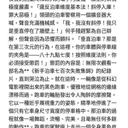
極度嚴肅。「違反泊車維度基本法！斜停入庫！
罪大惡極！」領頭的泊車警察用一個擴音器大
喊，聲音充滿機械感。「我、我沒有斜停！我只
是垂直停在了牆壁上！」何手殘趕緊為自己辯
解，但聲音因為恐懼而顫抖。「垂直泊車？那是
在第三次元的行為，在這裡，你的車體與停車線
的夾角是——八十九點七度！按照維度法則，你
必須接受懲罰！」懲罰的內容是：無限次觀看一
部名為**《新手泊車七百次失敗集錦》的紀錄
片，直到哭泣為止。就在這時，一輛像是從科幻
電影裡開出來的黑色跑車，優雅地從網格的邊緣
漂移而過。跑車的輪胎發出令人陶醉的摩擦聲，
它以一種近乎蔑視重力的姿態，精準地停進了一
個只有它車身尺寸寬度的停車格中。那泊車的過
程就像一場舞蹈，流暢、完美，且毫無任何多餘
的動作**。跑車的駕駛座上走出一個全身黑色皮