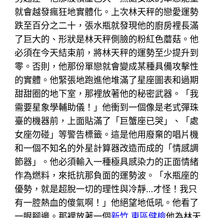
就會越發瘋狂地實體化。上次林天秤的戀愛運勢
跌至百分之二十，張水瓶就發現他的廚房裡長滿
了巨大的、形狀是林天秤側臉的粉紅色蘑菇。他
必須在今天結束前，將林天秤的運勢至少提升到
零。否則，他那份單戀就會變成某種具備攻擊性
的實體。他緊張地跑進他堆滿了星座圖表和過期
甜甜圈的地下室，那裡放著他的秘密武器。「我
需要星象學輔助儀！」他衝到一個像是老式彈珠
臺的機器前，上面貼滿了「巨蟹座已哭」、「處
女座勿碰」等警告標籤。這是他用廢棄的唱片機
和一個不知名的外星計算器改造而成的「情感調
節器」。他必須輸入一種極具感染力的正面情緒
作為燃料，來抵抗那負面的運勢波。「水瓶座的
優勢，就是超脫一切的理性與冷靜…才怪！我只
有一腔熱血的傻氣啊！」他絕望地低吼。他看了
一眼腳邊。那裡放著一個
新竹 東區健檢
他為林天