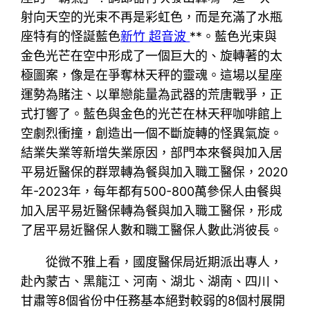
射向天空的光束不再是彩虹色，而是充滿了水瓶
座特有的怪誕藍色
新竹 超音波
**。藍色光束與
金色光芒在空中形成了一個巨大的、旋轉著的太
極圖案，像是在爭奪林天秤的靈魂。這場以星座
運勢為賭注、以單戀能量為武器的荒唐戰爭，正
式打響了。藍色與金色的光芒在林天秤咖啡館上
空劇烈衝撞，創造出一個不斷旋轉的怪異氣旋。
結業失業等新增失業原因，部門本來餐與加入居
平易近醫保的群眾轉為餐與加入職工醫保，2020
年-2023年，每年都有500-800萬參保人由餐與
加入居平易近醫保轉為餐與加入職工醫保，形成
了居平易近醫保人數和職工醫保人數此消彼長。
從微不雅上看，國度醫保局近期派出專人，
赴內蒙古、黑龍江、河南、湖北、湖南、四川、
甘肅等8個省份中任務基本絕對較弱的8個村展開