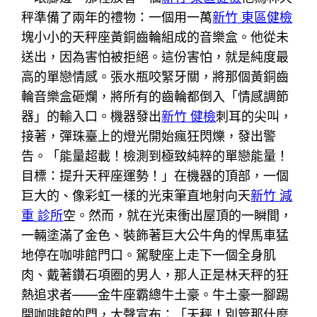
秤準備了兩年的禮物：一個用一萬
新竹 東區健檢
塊小小的天秤座黃銅齒輪組成的音樂盒。他從未
送出，因為害怕被拒絕。這份害怕，就是純度最
高的單戀情感。張水瓶咬緊牙關，將那個黃銅齒
輪音樂盒砸爛，將所有的齒輪都倒入「情感調節
器」的輸入口。機器發出
新竹 健檢
刺耳的尖叫，
接著，彈珠臺上的燈光開始瘋狂閃爍，發出警
告。「能量超載！檢測到極致純粹的單戀能量！
目標：提升天秤座運勢！」在機器的頂部，一個
巨大的、像彩虹一樣的光束筆直地射向天
新竹 減
重 診所
空。然而，就在光束衝出屋頂的一瞬間，
一輛塗滿了金色、裝飾著巨大公牛角的悍馬車猛
地停在咖啡館門口。駕駛座上走下一個全身肌
肉、戴著鑽石項圈的男人，那人正是林天秤的狂
熱追求者——金牛座霸總牛土豪。牛土豪一腳踢
開咖啡館的門，大聲宣布：「天秤！別管那什麼