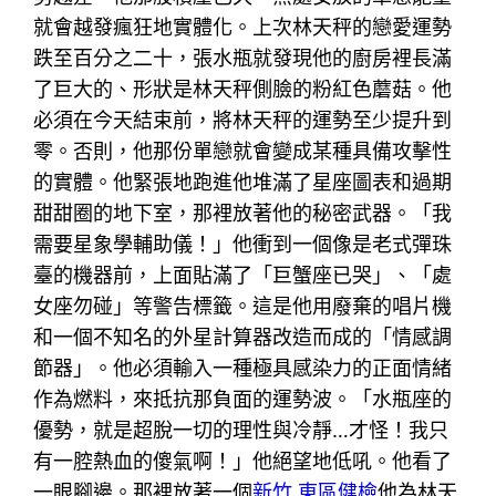
就會越發瘋狂地實體化。上次林天秤的戀愛運勢
跌至百分之二十，張水瓶就發現他的廚房裡長滿
了巨大的、形狀是林天秤側臉的粉紅色蘑菇。他
必須在今天結束前，將林天秤的運勢至少提升到
零。否則，他那份單戀就會變成某種具備攻擊性
的實體。他緊張地跑進他堆滿了星座圖表和過期
甜甜圈的地下室，那裡放著他的秘密武器。「我
需要星象學輔助儀！」他衝到一個像是老式彈珠
臺的機器前，上面貼滿了「巨蟹座已哭」、「處
女座勿碰」等警告標籤。這是他用廢棄的唱片機
和一個不知名的外星計算器改造而成的「情感調
節器」。他必須輸入一種極具感染力的正面情緒
作為燃料，來抵抗那負面的運勢波。「水瓶座的
優勢，就是超脫一切的理性與冷靜…才怪！我只
有一腔熱血的傻氣啊！」他絕望地低吼。他看了
一眼腳邊。那裡放著一個
新竹 東區健檢
他為林天