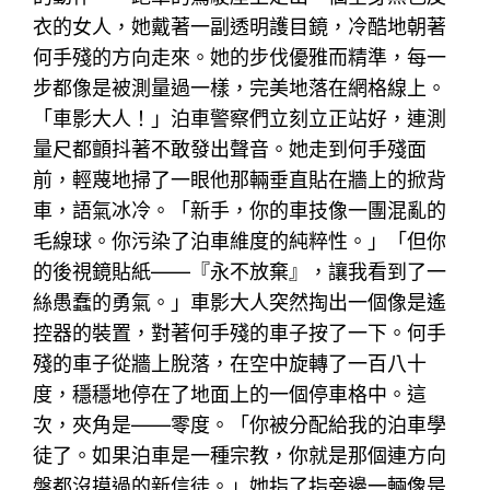
衣的女人，她戴著一副透明護目鏡，冷酷地朝著
何手殘的方向走來。她的步伐優雅而精準，每一
步都像是被測量過一樣，完美地落在網格線上。
「車影大人！」泊車警察們立刻立正站好，連測
量尺都顫抖著不敢發出聲音。她走到何手殘面
前，輕蔑地掃了一眼他那輛垂直貼在牆上的掀背
車，語氣冰冷。「新手，你的車技像一團混亂的
毛線球。你污染了泊車維度的純粹性。」「但你
的後視鏡貼紙——『永不放棄』，讓我看到了一
絲愚蠢的勇氣。」車影大人突然掏出一個像是遙
控器的裝置，對著何手殘的車子按了一下。何手
殘的車子從牆上脫落，在空中旋轉了一百八十
度，穩穩地停在了地面上的一個停車格中。這
次，夾角是——零度。「你被分配給我的泊車學
徒了。如果泊車是一種宗教，你就是那個連方向
盤都沒摸過的新信徒。」她指了指旁邊一輛像是