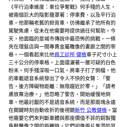
《平行泊車維度：車位爭奪戰》何手殘的人生，
被兩個巨大的陰影籠罩著：停車費，以及平行泊
車。他那輛老舊的掀背車，彷彿繼承了他所有的
駕駛焦慮，從未在他需要時提供過任何幫助。今
天，他面臨的是城市傳說中最恐怖的挑戰，一條
夾在理髮店與一間專賣金屬雕像的畫廊之間的窄
巷。一個看起來比他
員工診所 健檢
車子尺寸小上
三十公分的停車格，上面還灑著一層可疑的白色
粉末。何手殘深吸一口氣。將車子打了倒檔。他
的車載語音系統發出了令人不快的女聲：「警
告，後方障礙物距離：無限趨近於零。」「請考
慮放棄治療。」他忽略了警告，開始緩慢地倒
車。他最討厭的不是語音系統，而是那兩塊永遠
在關鍵時刻自動收折的後視鏡
新竹 公教健檢
。當
他需要它們來判斷車體與那座價值不菲的銅製獨
角獸雕像之間的距離時，它們卻像兩片羞澀的耳