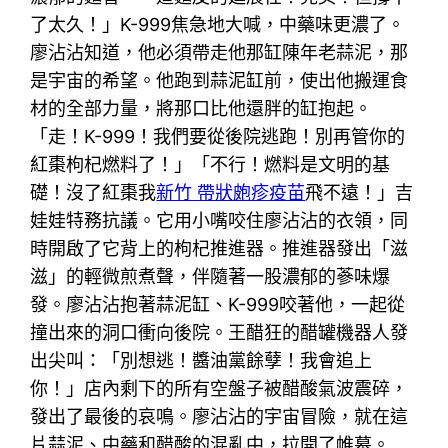
了太久！」K-999焦急地大喊，中藥味更濃了。
廖沾沾知道，他必須帶走他那缸陳年老蒜泥，那
是宇宙的希望。他跑到蒜泥缸前，使出他搬運食
材的全部力量，將那口比他還胖的缸抱起。
「走！K-999！我們要從後院逃跑！別再管你的
紅棗枸杞燃料了！」「不行！燃料是文明的基
礎！沒了紅棗我
新竹 帶狀皰疹疫苗
飛不遠！」吉
娃娃特務抗議。它用小嘴咬住廖沾沾的衣領，同
時開啟了它背上的枸杞推進器。推進器發出「滋
滋」的輕微煎煮聲，伴隨著一股濃郁的蔘味爆
發。廖沾沾抱著蒜泥缸、K-999咬著他，一起從
撞出來的洞口衝向後院。王醋狂的醋罐機器人發
出尖叫：「別想逃！醬油黨餘孽！我會追上
你！」店內剩下的所有空盤子被醋酸氣波震碎，
發出了最後的哀鳴。廖沾沾的宇宙冒險，就在這
片蒜泥、中藥和醋酸的混亂中，拉開了帷幕。