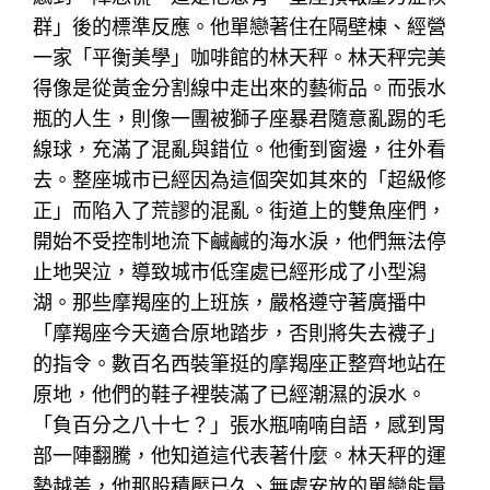
群」後的標準反應。他單戀著住在隔壁棟、經營
一家「平衡美學」咖啡館的林天秤。林天秤完美
得像是從黃金分割線中走出來的藝術品。而張水
瓶的人生，則像一團被獅子座暴君隨意亂踢的毛
線球，充滿了混亂與錯位。他衝到窗邊，往外看
去。整座城市已經因為這個突如其來的「超級修
正」而陷入了荒謬的混亂。街道上的雙魚座們，
開始不受控制地流下鹹鹹的海水淚，他們無法停
止地哭泣，導致城市低窪處已經形成了小型潟
湖。那些摩羯座的上班族，嚴格遵守著廣播中
「摩羯座今天適合原地踏步，否則將失去襪子」
的指令。數百名西裝筆挺的摩羯座正整齊地站在
原地，他們的鞋子裡裝滿了已經潮濕的淚水。
「負百分之八十七？」張水瓶喃喃自語，感到胃
部一陣翻騰，他知道這代表著什麼。林天秤的運
勢越差，他那股積壓已久、無處安放的單戀能量