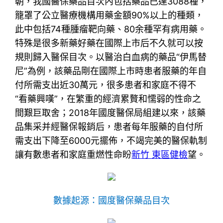
朝，我國醫保藥品目次內包括藥品已達3088種，
籠罩了公立醫療機構用藥金額90%以上的種類，
此中包括74種腫瘤靶向藥、80余種罕有病用藥。
特殊是很多新藥好藥在國際上市后不久就可以按
規則歸入醫保目次。以醫治白血病的藥品“伊馬替
尼”為例，該藥品剛在國際上市時患者服藥的年自
付所需支出近30萬元，很多患者和家庭不得不
“看藥興嘆”，在繁重的經濟累贅和懦弱的性命之
間艱巨取舍；2018年國度醫保局組建以來，該藥
品集采并經醫保報銷后，患者每年服藥的自付所
需支出下降至6000元擺佈，不竭完美的醫保軌制
讓有數患者和家庭重燃性命盼
新竹 東區健檢
望。
數據起源：國度醫保藥品目次