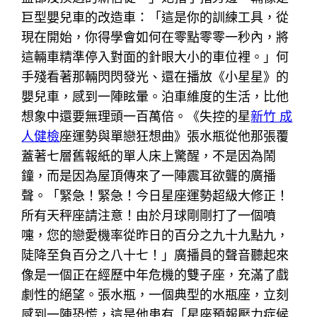
巨型嬰兒車的改造車：「這是你的訓練工具，從
現在開始，你得學會如何在零點零零一秒內，將
這輛車精準停入對面的針眼大小的車位裡。」何
手殘看著那輛閃閃發光、還在播放《小星星》的
嬰兒車，感到一陣眩暈。泊車維度的生活，比他
想象中還要無理頭一百萬倍。《失控的星
新竹 成
人健檢
座運勢與單戀狂想曲》張水瓶從他那張覆
蓋著七層舊報紙的單人床上驚醒，不是因為鬧
鐘，而是因為屋頂傳來了一陣震耳欲聾的廣播
聲。「緊急！緊急！今日星座運勢超級大修正！
所有天秤座請注意！由於月球剛剛打了一個噴
嚏，您的戀愛機率從昨日的百分之九十九點九，
陡降至負百分之八十七！」廣播員的聲音聽起來
像是一個正在經歷中年危機的雙子座，充滿了戲
劇性的絕望。張水瓶，一個典型的水瓶座，立刻
感到一陣恐慌，這是他患有「星座預報壓力症候