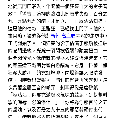
地從店門口灌入，伴隨著一個狂妄自大的電子音
效：「警告！這裡的醬油比例嚴重失衡！百分之
九十九點九九的醋，才是真理！」廖沾沾知道，
這是他的宿敵，王醋狂，已經找上門了。他的宇
宙冒險，被迫從他對
新竹 高血脂
蒜泥的焦慮中，
正式開始了。一個狂妄的影子佔滿了那扇被撞破
的牆門邊緣，光線一瞬間被極端的酸氣扭曲。一
個閃閃發光、像醋罐的機器人緩緩漂浮進來，它
的底座還不斷噴射著白色醋霧。它身上掛著「醋
狂派大勝利」的霓虹燈牌，閃爍得讓人眼睛發
疼，同時發出警報。王醋狂的聲音再次響起，這
次帶著金屬回音的嘲弄，刺耳得像是磨砂紙。
「廖沾沾！你那充滿腐敗氣味的蒜泥，是對醬料
學的侮辱！必須淨化！」「你將為你那百分之五
的醬油，以及百分之九十五的邪惡蒜頭付出代
價！」醋罐機器人的頂端裂開，露出了一個巨大