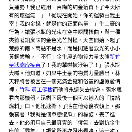
負運勢！我已經用一百噸的純金箔買下了今天所
有的壞運氣！」「從現在開始，你的運勢由我主
宰！我的金錢，就是你的正面能量！」牛土豪的
行為，讓張水瓶的光束在空中瞬間扭曲，與一種
夾雜著銅臭味的金色光芒對撞。天空開始下起了
荒謬的雨。雨點不是水，而是閃耀著淚光的小小
黃銅齒輪。「不行！金牛座的物質力量太強
新竹
帶狀皰疹疫苗
了！我的單戀被汙染了！」張水瓶
大喊。他知道，如果牛土豪的物質力量勝出，林
天秤將會被困在一個充滿金錢和俗氣的虛假愛情
裡，
竹科 員工健檢
而他將永遠失去機會。張水瓶
看向那機器，還剩下最後一個可以輸入的「情緒
燃料」口。他迅速撕下了貼在他背後衣領上，那
張寫著「我就是個單戀傻瓜」的標籤，丟了進
去。他必須用自己最真實的「傻氣」去對抗金牛
座的「霸氣」！調節器再次發出轟鳴，這一次，