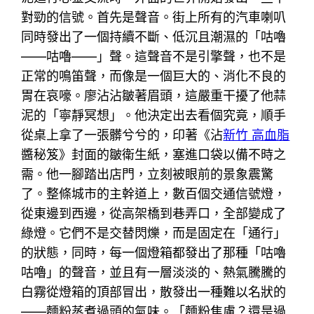
對勁的信號。首先是聲音。街上所有的汽車喇叭
同時發出了一個持續不斷、低沉且潮濕的「咕嚕
——咕嚕——」聲。這聲音不是引擎聲，也不是
正常的鳴笛聲，而像是一個巨大的、消化不良的
胃在哀嚎。廖沾沾皺著眉頭，這嚴重干擾了他蒜
泥的「寧靜冥想」。他決定出去看個究竟，順手
從桌上拿了一張髒兮兮的，印著《沾
新竹 高血脂
醬秘笈》封面的皺衛生紙，塞進口袋以備不時之
需。他一腳踏出店門，立刻被眼前的景象震驚
了。整條城市的主幹道上，數百個交通信號燈，
從東邊到西邊，從高架橋到巷弄口，全部變成了
綠燈。它們不是交替閃爍，而是固定在「通行」
的狀態，同時，每一個燈箱都發出了那種「咕嚕
咕嚕」的聲音，並且有一層淡淡的、熱氣騰騰的
白霧從燈箱的頂部冒出，散發出一種難以名狀的
——麵粉蒸煮過頭的氣味。「麵粉焦慮？還是過