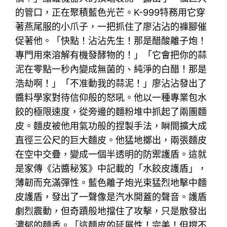
的管口，正在聚積藍色光芒。K-999特務用它穿
著燕尾服的小爪子，一把抓住了廖沾沾的褲腳催
促著他。「快點！沾沾先生！那是醋酸離子炮！
專門用來溶解有機發酵物的！」「它會把你的蒜
泥在零點一秒內變成無菌的、純淨的白醋！那是
浩劫啊！」「不准動我的蒜泥！」廖沾沾發出了
醬料學家對待信仰般的怒吼。他以一種專業包水
餃的極限速度，從旁邊的麵粉堆中抓起了兩團麵
皮。麵皮被他用氣功般的捏製手法，瞬間擴大成
直徑三公尺的巨大麵皮。他猛地擲出，兩張麵皮
在空中交疊，變成一個半透明的防禦護盾。這就
是家傳《沾醬秘笈》中記載的「水餃皮護盾」，
薄韌而充滿彈性。藍色離子炮光束猛烈地擊中麵
皮護盾，發出了一聲像是汽水開蓋的聲音。護盾
劇烈震動，但奇蹟般地擋住了攻擊，只是散發出
濃郁的麵香。「這麵皮的延展性！完美！但撐不