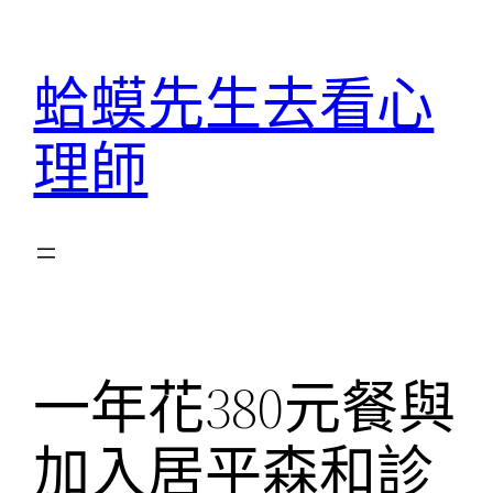
跳
至
蛤蟆先生去看心
主
要
理師
內
容
一年花380元餐與
加入居平森和診