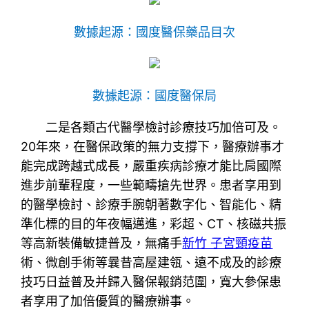
數據起源：國度醫保藥品目次
數據起源：國度醫保局
二是各類古代醫學檢討診療技巧加倍可及。
20年來，在醫保政策的無力支撐下，醫療辦事才
能完成跨越式成長，嚴重疾病診療才能比肩國際
進步前輩程度，一些範疇搶先世界。患者享用到
的醫學檢討、診療手腕朝著數字化、智能化、精
準化標的目的年夜幅邁進，彩超、CT、核磁共振
等高新裝備敏捷普及，無痛手
新竹 子宮頸疫苗
術、微創手術等曩昔高屋建瓴、遠不成及的診療
技巧日益普及并歸入醫保報銷范圍，寬大參保患
者享用了加倍優質的醫療辦事。