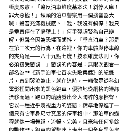
極度嚴肅。「違反泊車維度基本法！斜停入庫！
罪大惡極！」領頭的泊車警察用一個擴音器大
喊，聲音充滿機械感。「我、我沒有斜停！我只
是垂直停在了牆壁上！」何手殘趕緊為自己辯
解，但聲音因為恐懼而顫抖。「垂直泊車？那是
在第三次元的行為，在這裡，你的車體與停車線
的夾角是——八十九點七度！按照維度法則，你
必須接受懲罰！」懲罰的內容是：無限次觀看一
部名為**《新手泊車七百次失敗集錦》的紀錄
片，直到哭泣為止。就在這時，一輛像是從科幻
電影裡開出來的黑色跑車，優雅地從網格的邊緣
漂移而過。跑車的輪胎發出令人陶醉的摩擦聲，
它以一種近乎蔑視重力的姿態，精準地停進了一
個只有它車身尺寸寬度的停車格中。那泊車的過
程就像一場舞蹈，流暢、完美，且毫無任何多餘
的動作**。跑車的駕駛座上走出一個全身黑色皮