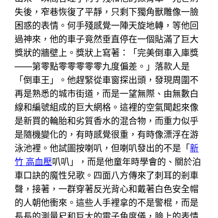
失後，窄巷恢復了平靜，只剩下獨角獸雕像一臉
困惑的表情。何手殘感覺一陣天旋地轉，等他回
過神來，他的車子竟然垂直停在一個貼滿了巨大
獎狀的牆壁上。獎狀上寫著：「完美倒車入庫獎
——第零點零零零零零九度偏差。」落款人是
「倒車王」。他趕緊從車窗探出頭，發現周圍不
再是熟悉的城市街道，而是一望無際、由無數白
線和編號組成的巨大網格。這裡的空氣聞起來像
是新買的輪胎和劣質香水的混合物，而重力似乎
是隨機變化的，有時感覺很重，有時像漂浮在游
泳池裡。他試圖按喇叭，但喇叭發出的不是「
新
竹 高血壓
叭叭」，而是他童年時學會的、關於泊
車口訣的魔性兒歌。四面八方傳來了刺耳的剎車
聲，接著，一群穿著反光背心和戴著白色安全帽
的人朝他衝來。這些人手裡拿的不是警棍，而是
長長的測量尺和巨大的電子角度儀，臉上的表情