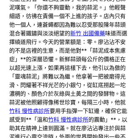
泥嘆氣。「你還不夠靈動，我的蒜泥。」他輕聲
細語，彷彿在責備一個不上進的孩子。店內只有
他一個人，連蒼蠅都因為難以忍受那股陳年蒜頭
混合著鐵鏽與淡淡絕望的
新竹 出國備藥
味道而選
擇繞道飛行。今天的營業額是：零。廖沾沾不安
的不是店裡的生意，而是他對**「蒜泥成本焦慮
症」**的深層恐懼。新鮮蒜頭每公斤的價格正在
以超光速上漲，如果再這樣下去，他引以為傲的
「靈魂蒜泥」將難以為繼。他拿著一把被磨得光
滑、閃耀著不祥光芒的小銀勺，從缸底撈起一坨
濃稠的、顏色介於灰綠與土黃之間的發酵物。這
蒜泥被他照顧得像稀世珍寶，每隔三小時，他就
竹科 慢性病診所
要用手指彈一下缸邊，確保它能
感受到**「溫和
竹科 慢性病診所
的震動」**，以
助其在精神上達到圓滿。就在廖沾沾專注於與蒜
泥進行心靈交流時，外面的世界開始發出一些不