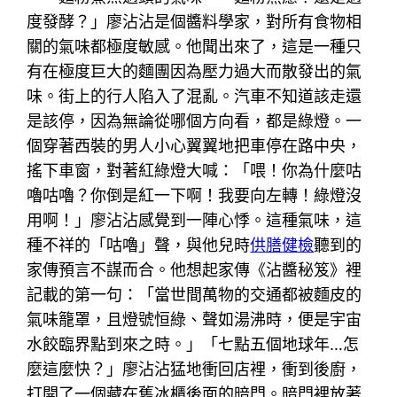
度發酵？」廖沾沾是個醬料學家，對所有食物相
關的氣味都極度敏感。他聞出來了，這是一種只
有在極度巨大的麵團因為壓力過大而散發出的氣
味。街上的行人陷入了混亂。汽車不知道該走還
是該停，因為無論從哪個方向看，都是綠燈。一
個穿著西裝的男人小心翼翼地把車停在路中央，
搖下車窗，對著紅綠燈大喊：「喂！你為什麼咕
嚕咕嚕？你倒是紅一下啊！我要向左轉！綠燈沒
用啊！」廖沾沾感覺到一陣心悸。這種氣味，這
種不祥的「咕嚕」聲，與他兒時
供膳健檢
聽到的
家傳預言不謀而合。他想起家傳《沾醬秘笈》裡
記載的第一句：「當世間萬物的交通都被麵皮的
氣味籠罩，且燈號恒綠、聲如湯沸時，便是宇宙
水餃臨界點到來之時。」「七點五個地球年…怎
麼這麼快？」廖沾沾猛地衝回店裡，衝到後廚，
打開了一個藏在舊冰櫃後面的暗門。暗門裡放著