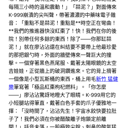
每隔三小時的溫和震動！」「蒜泥？」對面傳來
K-999崩潰的尖叫聲，帶著濃濃的中藥味電子雜
音：「重點不是蒜泥！重點是**時空正在彎曲！
**我們的推進器快沒紅棗了！快！我們在你的後
院！別帶任何多餘的東西！除了——你那缸蒜
泥！」就在廖沾沾還在糾結要不要帶上他最珍愛
的那把銀勺時，外面的牆壁傳來一聲巨大的撞
擊。一個穿著黑色燕尾服、戴著太陽眼鏡的太空
吉娃娃，正從牆上的破洞鑽進來。它的背上揹著
一個像是小型瓦斯桶的東西，桶上用毛
新竹 猛健
樂
筆寫著「極品紅棗枸杞燃料」。「你怎麼
——」廖沾沾驚訝地瞪大了眼睛。K-999用它的
小短腿站得筆直，戴著白色手套的爪子優雅地一
揮：「沒時間了，沾沾先生！宇宙水餃快要拉肚
子了！我們必須在你被醋酸離子炮鎖定前離
開！」話音未落，一股極致尖銳、刺鼻的酸氣猛