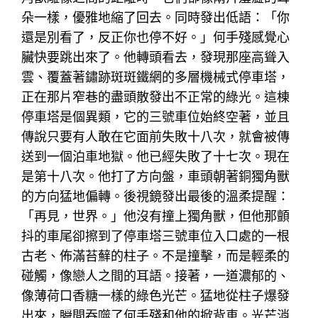
朵一樣，優雅地縮了回去。同時發出低語：「你
還是別看了，反正你也停不好。」何手殘感覺心
臟快要跳出來了。他轉頭看去，發現那座高聳入
雲、覆蓋著鏽跡斑斑鐵網的多層機械式停車塔，
正在那片窄巷的盡頭散發出不正常的綠光。這棟
停車塔是個異類，它的三號車位始終空著，並且
傳說只要有人敢在它面前失敗十八次，就會被傳
送到一個泊車地獄。他已經失敗了十七次。現在
是第十八次。他打了方向盤，車頭朝著銅獨角獸
的方向猛地偏轉。後視鏡發出最後的溫柔提醒：
「再見，世界。」他沒有撞上獨角獸，但他那顫
抖的車尾卻擦到了停車塔三號車位入口處的一根
古老、佈滿苔蘚的柱子。不是撞擊，而是輕柔的
碰觸，像戀人之間的耳語。接著，一道濃郁的、
像薄荷口香糖一樣的綠色光芒。猛地從柱子爆發
出來，瞬間吞噬了何手殘和他的掀背車。光芒消