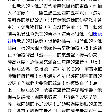
一個老舊的、像是古代金屬保險箱的東西。他輸
入了密碼：「一醬二醋三油四辣五蒜泥」（這是
醬料界的基礎公式，只有像他這樣的傳統派才會
用）。保險箱打開，裡面沒有黃金，只有一個閃
爍著詭異紅色光芒的儀器。這儀器很像一個
康德
診所
老式的對講機，但頂部插著一根彎曲的、像
韭菜一樣的天線。他顫抖著拿起儀器，按下通話
鈕。儀器發出「滋——」的電流聲，接著傳來一
陣高八度、急促且充滿養生焦慮的聲音。「喂！
是廖沾沾嗎！快接聽！這裡是 K-999！宇宙水餃
聯盟特級特務！你那邊是不是已經聞到宇宙級的
酸味了？我們需要你的蒜泥！你被徵召了！馬
上！」廖沾沾的耳朵被這聲音震得嗡嗡作響，他
捏著對講機，困惑地喊道：「特務？酸味？等
等！我聞到的不是酸味！是麵粉過度膨脹的焦慮
味！還有，我現在走不開！我的陳年老蒜泥需要