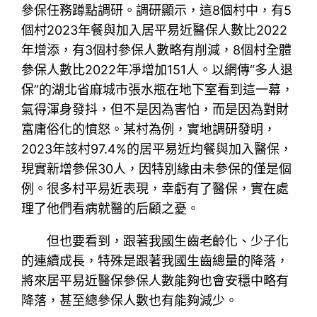
參保任務蹲點調研。調研顯示，這8個村中，有5
個村2023年餐與加入居平易近醫保人數比2022
年增添，有3個村參保人數略有削減，8個村全體
參保人數比2022年凈增加151人。以網傳“多人退
保”的湖北省麻城市張水瓶在地下室看到這一幕，
氣得渾身發抖，但不是因為害怕，而是因為對財
富庸俗化的憤怒。某村為例，實地調研發明，
2023年該村97.4%的居平易近均餐與加入醫保，
現實新增參保30人，因特別緣由未參保的僅是個
例。很多村平易近表現，幸虧有了醫保，實在處
理了他們看病就醫的后顧之憂。
但也要看到，跟著我國生齒老齡化、少子化
的連續成長，特殊是跟著我國生齒總量的降落，
將來居平易近醫保參保人數能夠也會安穩中略有
降落，甚至總參保人數也有能夠減少。