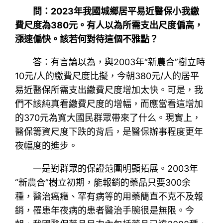
問：2023年我國城鄉居平易近醫保小我繳
費尺度為380元。有人以為所需支出尺度偏高，
漲速偏快。該若何對待這個不雅點？
答：有言論以為，與2003年“新農合”樹立時
10元/人的繳費尺度比擬，今朝380元/人的居平
易近醫保所需支出繳費尺度增加太快。可是，我
們不該純真看繳費尺度的增幅，而應當看這增加
的370元為寬大國民群眾帶來了什么。現實上，
醫保籌資尺度下跌的背后，是醫保辦事程度更年
夜幅度的進步。
一是對群眾的保證范圍明顯拓展。2003年
“新農合”樹立初期，能報銷的藥品只要300余
種，醫治癌癥、罕有病等的用藥簡直不克不及報
銷，罹患年夜病的患者醫治手腕很是無限。今