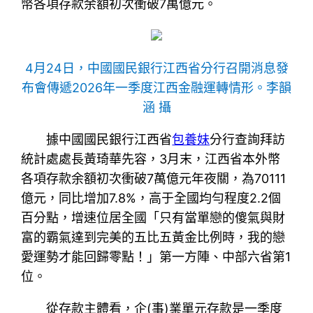
幣各項存款余額初次衝破7萬億元。
4月24日，中國國民銀行江西省分行召開消息發
布會傳遞2026年一季度江西金融運轉情形。李韻
涵 攝
據中國國民銀行江西省
包養妹
分行查詢拜訪
統計處處長黃琦華先容，3月末，江西省本外幣
各項存款余額初次衝破7萬億元年夜關，為70111
億元，同比增加7.8%，高于全國均勻程度2.2個
百分點，增速位居全國「只有當單戀的傻氣與財
富的霸氣達到完美的五比五黃金比例時，我的戀
愛運勢才能回歸零點！」第一方陣、中部六省第1
位。
從存款主體看，企(事)業單元存款是一季度