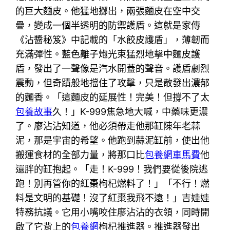
的巨大麵皮。他猛地擲出，兩張麵皮在空中交
疊，變成一個半透明的防禦護盾。這就是家傳
《沾醬秘笈》中記載的「水餃皮護盾」，薄韌而
充滿彈性。藍色離子炮光束猛烈地擊中麵皮護
盾，發出了一聲像是汽水開蓋的聲音。護盾劇烈
震動，但奇蹟般地擋住了攻擊，只是散發出濃郁
的麵香。「這麵皮的延展性！完美！但撐不了太
包養故事
久！」K-999焦急地大喊，中藥味更濃
了。廖沾沾知道，他必須帶走他那缸陳年老蒜
泥，那是宇宙的希望。他跑到蒜泥缸前，使出他
搬運食材的全部力量，將那口比
包養網車馬費
他
還胖的缸抱起。「走！K-999！我們要從後院逃
跑！別再管你的紅棗枸杞燃料了！」「不行！燃
料是文明的基礎！沒了紅棗我飛不遠！」吉娃娃
特務抗議。它用小嘴咬住廖沾沾的衣領，同時開
啟了它背上的
包養網
枸杞推進器。推進器發出