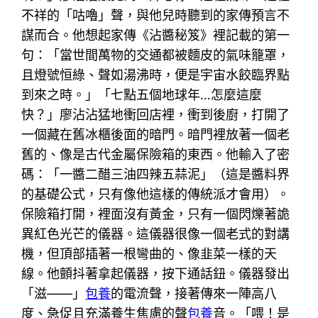
不祥的「咕嚕」聲，與他兒時聽到的家傳預言不
謀而合。他想起家傳《沾醬秘笈》裡記載的第一
句：「當世間萬物的交通都被麵皮的氣味籠罩，
且燈號恒綠、聲如湯沸時，便是宇宙水餃臨界點
到來之時。」「七點五個地球年…怎麼這麼
快？」廖沾沾猛地衝回店裡，衝到後廚，打開了
一個藏在舊冰櫃後面的暗門。暗門裡放著一個老
舊的、像是古代金屬保險箱的東西。他輸入了密
碼：「一醬二醋三油四辣五蒜泥」（這是醬料界
的基礎公式，只有像他這樣的傳統派才會用）。
保險箱打開，裡面沒有黃金，只有一個閃爍著詭
異紅色光芒的儀器。這儀器很像一個老式的對講
機，但頂部插著一根彎曲的、像韭菜一樣的天
線。他顫抖著拿起儀器，按下通話鈕。儀器發出
「滋——」
包養
的電流聲，接著傳來一陣高八
度、急促且充滿養生焦慮的聲
包養
音。「喂！是