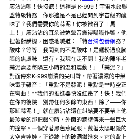
廖沾沾嗎！快接聽！這裡是 K-999！宇宙水餃聯
盟特級特務！你那邊是不是已經聞到宇宙級的酸
味了？我們需要你的蒜泥！你被徵召了！馬
上！」廖沾沾的耳朵被這聲音震得嗡嗡作響，他
捏著對講機，困惑地喊道：「特
台灣包養網
務？
酸味？等等！我聞到的不是酸味！是麵粉過度膨
脹的焦慮味！還有，我現在走不開！我的陳年老
蒜泥需要每隔三小時的溫和震動！」「蒜泥？」
對面傳來K-999崩潰的尖叫聲，帶著濃濃的中藥
味電子雜音：「重點不是蒜泥！重點是**時空正
在彎曲！**我們的推進器快沒紅棗了！快！我們
在你的後院！別帶任何多餘的東西！除了——你
那缸蒜泥！」就在廖沾沾還在糾結要不要帶上他
最珍愛的那把銀勺時，外面的牆壁傳來一聲巨大
的撞擊。一個穿著黑色燕尾服、戴著太陽眼鏡的
太空吉娃娃，正從牆上的破洞鑽進來。它的背上