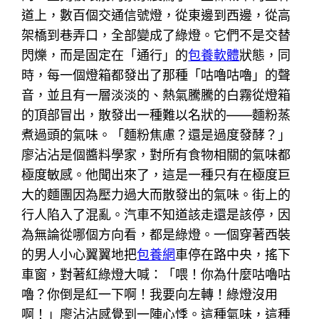
道上，數百個交通信號燈，從東邊到西邊，從高
架橋到巷弄口，全部變成了綠燈。它們不是交替
閃爍，而是固定在「通行」的
包養軟體
狀態，同
時，每一個燈箱都發出了那種「咕嚕咕嚕」的聲
音，並且有一層淡淡的、熱氣騰騰的白霧從燈箱
的頂部冒出，散發出一種難以名狀的——麵粉蒸
煮過頭的氣味。「麵粉焦慮？還是過度發酵？」
廖沾沾是個醬料學家，對所有食物相關的氣味都
極度敏感。他聞出來了，這是一種只有在極度巨
大的麵團因為壓力過大而散發出的氣味。街上的
行人陷入了混亂。汽車不知道該走還是該停，因
為無論從哪個方向看，都是綠燈。一個穿著西裝
的男人小心翼翼地把
包養網
車停在路中央，搖下
車窗，對著紅綠燈大喊：「喂！你為什麼咕嚕咕
嚕？你倒是紅一下啊！我要向左轉！綠燈沒用
啊！」廖沾沾感覺到一陣心悸。這種氣味，這種