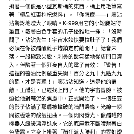
揹著一個像是小型瓦斯桶的東西，桶上用毛筆寫
著「極品紅棗枸杞燃料」。「你怎麼——」廖沾
沾驚訝地瞪大了眼睛。K-999用它的小短腿站得
筆直，戴著白色手套的爪子優雅地一揮：「沒時
間了，沾沾先生！宇宙水餃快要拉肚子了！我們
必須在你被醋酸離子炮鎖定前離開！」話音未
落，一股極致尖銳、刺鼻的酸氣猛地從店門口灌
入，伴隨著一個狂妄自大的電子音效：「警告！
這裡的醬油比例嚴重失衡！百分之九十九點九九
的醋，才是真理！」廖沾沾知道，這是他的宿
敵，王醋狂，已經找上門了。他的宇宙冒險，被
迫從他對蒜泥的焦慮中，正式開始了。一個狂妄
的影子佔滿了那扇被撞破的牆門邊緣，光線一瞬
間被極端的酸氣扭曲。一個閃閃發光、像醋罐的
機器人緩緩漂浮進來，它的底座還不斷噴射著白
色醋霧。它身上掛著「醋狂派大勝利」的霓虹燈