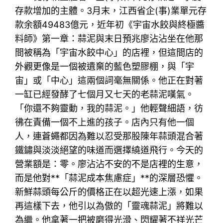
存款增加的主體。3月末，江西省企(事)業單元存
款余額49483億元，近年初《宇宙水餃與終極醬
料師》第一章：蒜泥與末日預兆廖沾沾坐在他那
間被稱為「宇宙水餃中心」的店裡，但這間店的
外觀更像是一個被遺棄的藍色塑膠棚，與「宇
宙」或「中心」這兩個詞毫無關係。他正在對著
一缸已經發酵了七個月又七天的老蒜泥嘆氣。
「你還不夠靈動，我的蒜泥。」他輕聲細語，彷
彿在責備一個不上進的孩子。店內只有他一個
人，連蒼蠅都因為難以忍受那股陳年蒜頭混合著
鐵鏽與淡淡絕望的味道而選擇繞道飛行。今天的
營業額是：零。廖沾沾不安的不是店裡的生意，
而是他對**「蒜泥成本焦慮症」**的深層恐懼。
新鮮蒜頭每公斤的價格正在以超光速上漲，如果
再這樣下去，他引以為傲的「靈魂蒜泥」將難以
為繼。他拿著一把被磨得光滑、閃耀著不祥光芒