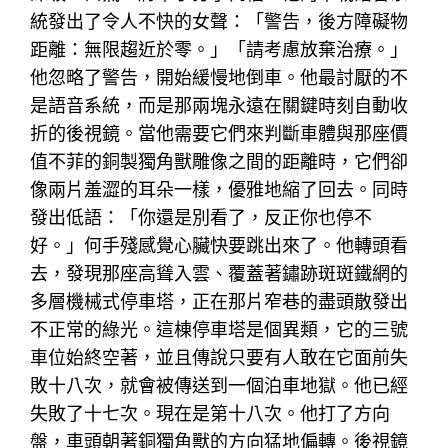
統發出了令人不快的女聲：「警告，後方障礙物
距離：無限趨近於零。」「請考慮放棄治療。」
他忽略了警告，開始緩慢地倒車。他最討厭的不
是語音系統，而是那兩塊永遠在關鍵時刻自動收
折的後視鏡。當他需要它們來判斷車體與那座價
值不菲的銅製獨角獸雕像之間的距離時，它們卻
像兩片羞澀的耳朵一樣，優雅地縮了回去。同時
發出低語：「你還是別看了，反正你也停不
好。」何手殘感覺心臟快要跳出來了。他轉頭看
去，發現那座高聳入雲、覆蓋著鏽跡斑斑鐵網的
多層機械式停車塔，正在那片窄巷的盡頭散發出
不正常的綠光。這棟停車塔是個異類，它的三號
車位始終空著，並且傳說只要有人敢在它面前失
敗十八次，就會被傳送到一個泊車地獄。他已經
失敗了十七次。現在是第十八次。他打了方向
盤，車頭朝著銅獨角獸的方向猛地偏轉。後視鏡