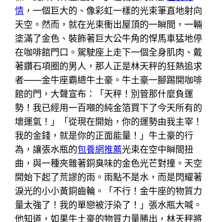
情
，一個巨大的、像彩虹一樣的光束筆直地射向
天空。然而，就在光束衝出屋頂的一瞬間，一輛
塗滿了金色、裝飾著巨大公牛角的悍馬車猛地停
在咖啡館門口。駕駛座上走下一個全身肌肉、戴
著鑽石項圈的男人，那人正是林天秤的狂熱追求
者——金牛座霸總牛土豪。牛土豪一腳踢開咖啡
館的門，大聲宣布：「天秤！別管那什麼負運
勢！我已經用一百噸的純金箔買下了今天所有的
壞運氣！」「從現在開始，你的運勢由我主宰！
我的金錢，就是你的正面能量！」牛土豪的行
為，讓張水瓶的
包養網推薦
光束在空中瞬間扭
曲，與一種夾雜著銅臭味的金色光芒對撞。天空
開始下起了荒謬的雨。雨點不是水，而是閃耀著
淚光的小小黃銅齒輪。「不行！金牛座的物質力
量太強了！我的單戀被汙染了！」張水瓶大喊。
他知道，如果牛土豪的物質力量勝出，林天秤將