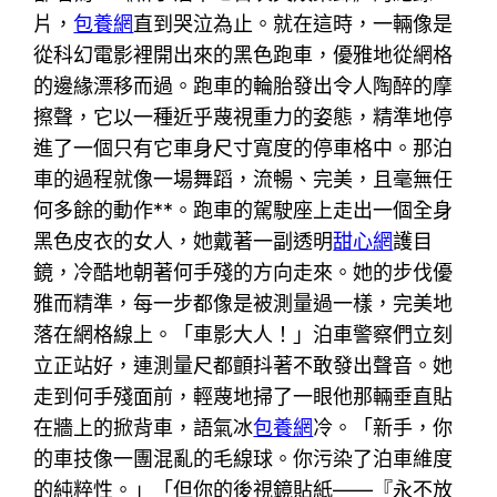
片，
包養網
直到哭泣為止。就在這時，一輛像是
從科幻電影裡開出來的黑色跑車，優雅地從網格
的邊緣漂移而過。跑車的輪胎發出令人陶醉的摩
擦聲，它以一種近乎蔑視重力的姿態，精準地停
進了一個只有它車身尺寸寬度的停車格中。那泊
車的過程就像一場舞蹈，流暢、完美，且毫無任
何多餘的動作**。跑車的駕駛座上走出一個全身
黑色皮衣的女人，她戴著一副透明
甜心網
護目
鏡，冷酷地朝著何手殘的方向走來。她的步伐優
雅而精準，每一步都像是被測量過一樣，完美地
落在網格線上。「車影大人！」泊車警察們立刻
立正站好，連測量尺都顫抖著不敢發出聲音。她
走到何手殘面前，輕蔑地掃了一眼他那輛垂直貼
在牆上的掀背車，語氣冰
包養網
冷。「新手，你
的車技像一團混亂的毛線球。你污染了泊車維度
的純粹性。」「但你的後視鏡貼紙——『永不放