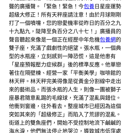
聾的廣播聲。「緊急！緊急！今
包養
日星座運勢
超級大修正！所有天秤座請注意！由於月球剛剛
打了一個噴嚏，您的戀愛機率從昨日的百分之九
十九點九，陡降至負百分之八十七！」廣播員的
聲音聽起來像是一個正在經歷中年危機
包養網
的
雙子座，充滿了戲劇性的絕望。張水瓶，一個典
型的水瓶座，立刻感到一陣恐慌，這是他患有
「星座預報壓力症候群」後的標準反應。他單戀
著住在隔壁棟、經營一家「平衡美學」咖啡館的
林天秤。林天秤完美得像是從黃金分割線中走出
來的藝術品。而張水瓶的人生，則像一團被獅子
座暴君隨意亂踢的毛線球，充滿了混亂與錯位。
他衝到窗邊，往外看去。整座城市已經因為這個
突如其來的「超級修正」而陷入了荒謬的混亂。
街道上的雙魚座們，開始不受控制地流下鹹鹹的
海水淚，他們無法停止地哭泣，導致城市低窪處