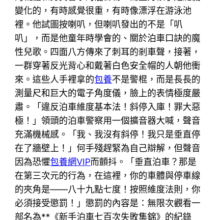
變化的，有時感覺很重，有時像漂浮在游泳池
裡。他試圖按喇叭，但喇叭發出的不是「叭
叭」，而是他童年時學會的、關於泊車口訣的魔
性兒歌。四面八方傳來了刺耳的剎車聲，接著，
一群穿著反光背心和戴著白色安全帽的人朝他衝
來。這些人手裡拿的
包養
不是警棍，而是長長的
測量尺和巨大的電子角度儀，臉上的表情極度嚴
肅。「違反泊車維度基本法！斜停入庫！罪大惡
極！」領頭的泊車警察用一個擴音器大喊，聲音
充滿機械感。「我、我沒有斜停！我只是垂直停
在了牆壁上！」何手殘趕緊為自己辯解，但聲音
因為恐懼
包養網VIP
而顫抖。「垂直泊車？那是
在第三次元的行為，在這裡，你的車體與停車線
的夾角是——八十九點七度！按照維度法則，你
必須接受懲罰！」懲罰的內容是：無限次觀看一
部名為**《新手泊車七百次失敗集錦》的紀錄