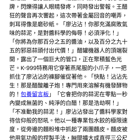
牌，閃爍得讓人眼睛發疼，同時發出警報。王醋
狂的聲音再次響起，這次帶著金屬回音的嘲弄，
刺耳得像是磨砂紙。「廖沾沾！你那充滿腐敗氣
味的蒜泥，是對醬料學的侮辱！必須淨化！」
「你將為你那百分之五的醬油，以及百分之九十
五的邪惡蒜頭付出代價！」醋罐機器人的頂端裂
開，露出了一個巨大的管口，正在聚積藍色光
芒。K-999特務用它穿著燕尾服的小爪子，一把
抓住了廖沾沾的褲腳催促著他。「快點！沾沾先
生！那是醋酸離子炮！專門用來溶解有機發酵物
的！
包養留言板
」「它會把你的蒜泥在零點一秒
內變成無菌的、純淨的白醋！那是浩劫啊！」
「不准動我的蒜泥！」廖沾沾發出了醬料學家對
待信仰般的怒吼。他以一種專業包水餃的極限速
度，從旁邊的麵粉堆中抓起了兩團麵皮。麵皮被
他用氣功般的捏製手法，瞬間擴大成直徑三公尺