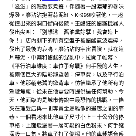
「滋滋」的輕微煎煮聲，伴隨著一股濃郁的蔘味
爆發。廖沾沾抱著蒜泥缸、K-999咬著他，一起
從撞出來的洞口衝向後院。王醋狂的醋罐機器人
發出尖叫：「別想逃！醬油黨餘孽！我會追上
你！」店內剩下的所有空盤子被醋酸氣波震碎，
發出了最後的哀鳴。廖沾沾的宇宙冒險，就在這
片蒜泥、中藥和醋酸的混亂中，拉開了帷幕。
《平行泊車維度：車位爭奪戰》何手殘的人生，
被兩個巨大的陰影籠罩著：停車費，以及平行泊
車。他那輛老舊的掀背車，彷彿繼承了他所有的
駕駛焦慮，從未在他需要時提供過任何幫助。今
天，他面臨的是城市傳說中最恐怖的挑戰，一條
夾在理髮店與一間專賣金屬雕像的畫廊之間的窄
巷。一個看起來比他車子尺寸小上三十公分的停
車格，上面還灑著一層可疑的白色粉末。何手殘
深吸一口氣。將車子打了倒檔。他的車載語音系