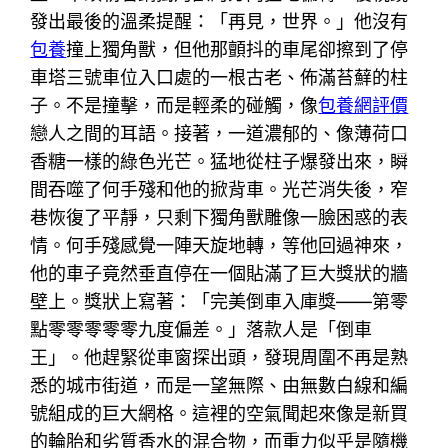
發出最後的溫柔提醒：「再見，世界。」他沒有
包養
撞上獨角獸，但他那顫抖的車尾卻擦到了停
車塔三號車位入口處的一根古老、佈滿苔蘚的柱
子。不是撞擊，而是輕柔的碰觸，像
包養網評價
戀人之間的耳語。接著，一道濃郁的、像薄荷口
香糖一樣的綠色光芒。猛地從柱子爆發出來，瞬
間吞噬了何手殘和他的掀背車。光芒消失後，窄
巷恢復了平靜，只剩下獨角獸雕像一臉困惑的表
情。何手殘感覺一陣天旋地轉，等他回過神來，
他的車子竟然垂直停在一個貼滿了巨大獎狀的牆
壁上。獎狀上寫著：「完美倒車入庫獎——第零
點零零零零零九度偏差。」落款人是「倒車
王」。他趕緊從車窗探出頭，發現周圍不再是熟
悉的城市街道，而是一望無際、由無數白線和編
號組成的巨大網格。這裡的空氣聞起來像是新買
的輪胎和劣質香水的混合物，而重力似乎是隨機