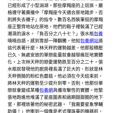
已經形成了小型潟湖。那些摩羯座的上班族，嚴
格遵守著廣播中「摩羯座今天適合原地踏步，否
則將失去襪子」的指令。數百名西裝筆挺的摩羯
座正整齊地站在原地，他們的鞋子裡裝滿了已經
潮濕的淚水。「負百分之八十七？」張水瓶
包養
喃喃自語，感到胃部一陣翻騰，他知
包養網站
道
這代表著什麼。林天秤的運勢越差，他那股積壓
已久、無處安放的單戀能量就會越發瘋狂地實體
化。上次林天秤的戀愛運勢跌至百分之二十，張
水瓶就發現他的廚房裡長滿了巨大的、形狀是林
天秤側臉的粉紅色蘑菇。他必須在今天結束前，
將林天秤的運勢至少提升到零。否則，他那份單
戀就會變成某種
包養網
具備攻擊性的實體。他緊
張地跑進他堆滿了星座圖表和過期甜甜圈的地下
室，那裡放著他的秘密武器。「我需要星象學輔
助儀！」他衝到一個像是老式彈珠臺的機器前，