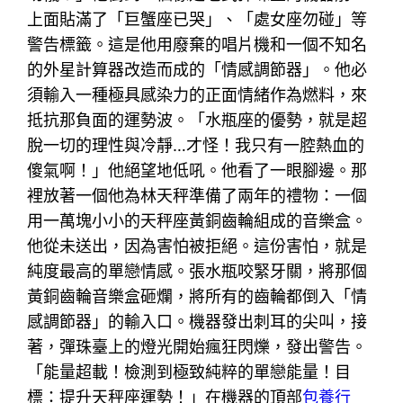
上面貼滿了「巨蟹座已哭」、「處女座勿碰」等
警告標籤。這是他用廢棄的唱片機和一個不知名
的外星計算器改造而成的「情感調節器」。他必
須輸入一種極具感染力的正面情緒作為燃料，來
抵抗那負面的運勢波。「水瓶座的優勢，就是超
脫一切的理性與冷靜…才怪！我只有一腔熱血的
傻氣啊！」他絕望地低吼。他看了一眼腳邊。那
裡放著一個他為林天秤準備了兩年的禮物：一個
用一萬塊小小的天秤座黃銅齒輪組成的音樂盒。
他從未送出，因為害怕被拒絕。這份害怕，就是
純度最高的單戀情感。張水瓶咬緊牙關，將那個
黃銅齒輪音樂盒砸爛，將所有的齒輪都倒入「情
感調節器」的輸入口。機器發出刺耳的尖叫，接
著，彈珠臺上的燈光開始瘋狂閃爍，發出警告。
「能量超載！檢測到極致純粹的單戀能量！目
標：提升天秤座運勢！」在機器的頂部
包養行