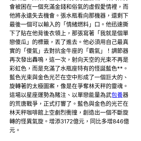
會被困在一個充滿金錢和俗氣的虛假愛情裡，而
他將永遠失去機會。張水瓶看向那機器，還剩下
最後一個可以輸入的「情緒燃料」口。他迅速撕
下了貼在他背後衣領上，那張寫著「我就是個單
戀傻瓜」的標籤，丟了進去。他必須用自己最真
實的「傻氣」去對抗金牛座的「霸氣」！調節器
再次發出轟鳴，這一次，射向天空的光束不再是
彩虹色，而是充滿了水瓶座特有的怪誕藍色**。
藍色光束與金色光芒在空中形成了一個巨大的、
旋轉著的太極圖案，像是在爭奪林天秤的靈魂。
這場以星座運勢為賭注、以單戀能量為武
包養
器
的荒唐戰爭，正式打響了。藍色與金色的光芒在
林天秤咖啡館上空劇烈衝撞，創造出一個不斷旋
轉的怪異氣旋。增添3172億元，同比多增846億
元。