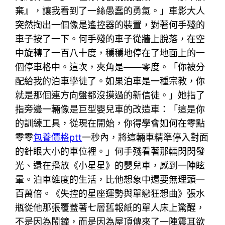
棄』，讓我看到了一絲愚蠢的勇氣。」車影大人
突然掏出一個像是遙控器的裝置，對著何手殘的
車子按了一下。何手殘的車子從牆上脫落，在空
中旋轉了一百八十度，穩穩地停在了地面上的一
個停車格中。這次，夾角是——零度。「你被分
配給我的泊車學徒了。如果泊車是一種宗教，你
就是那個連方向盤都沒摸過的新信徒。」她指了
指旁邊一輛像是巨型嬰兒車的改造車：「這是你
的訓練工具，從現在開始，你得學會如何在零點
零零
包養價格ptt
一秒內，將這輛車精準停入對面
的針眼大小的車位裡。」何手殘看著那輛閃閃發
光、還在播放《小星星》的嬰兒車，感到一陣眩
暈。泊車維度的生活，比他想象中還要無理頭一
百萬倍。《失控的星座運勢與單戀狂想曲》張水
瓶從他那張覆蓋著七層舊報紙的單人床上驚醒，
不是因為鬧鐘，而是因為屋頂傳來了一陣震耳欲