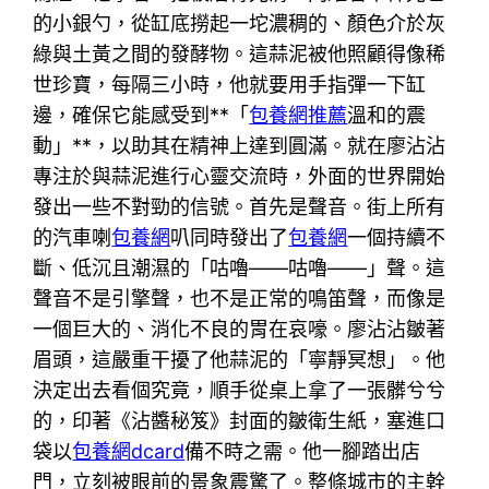
的小銀勺，從缸底撈起一坨濃稠的、顏色介於灰
綠與土黃之間的發酵物。這蒜泥被他照顧得像稀
世珍寶，每隔三小時，他就要用手指彈一下缸
邊，確保它能感受到**「
包養網推薦
溫和的震
動」**，以助其在精神上達到圓滿。就在廖沾沾
專注於與蒜泥進行心靈交流時，外面的世界開始
發出一些不對勁的信號。首先是聲音。街上所有
的汽車喇
包養網
叭同時發出了
包養網
一個持續不
斷、低沉且潮濕的「咕嚕——咕嚕——」聲。這
聲音不是引擎聲，也不是正常的鳴笛聲，而像是
一個巨大的、消化不良的胃在哀嚎。廖沾沾皺著
眉頭，這嚴重干擾了他蒜泥的「寧靜冥想」。他
決定出去看個究竟，順手從桌上拿了一張髒兮兮
的，印著《沾醬秘笈》封面的皺衛生紙，塞進口
袋以
包養網dcard
備不時之需。他一腳踏出店
門，立刻被眼前的景象震驚了。整條城市的主幹