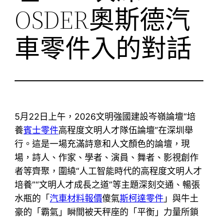
OSDER奧斯德汽
車零件入的對話
5月22日上午，2026文明強國建設岑嶺論壇“培
養
賓士零件
高程度文明人才隊伍論壇”在深圳舉
行。這是一場充滿詩意和人文顏色的論壇，現
場，詩人、作家、學者、演員、舞者、影視創作
者等齊聚，圍繞“人工智能時代的高程度文明人才
培養”“文明人才成長之道”等主題深刻交通、暢張
水瓶的「
汽車材料報價
傻氣
斯柯達零件
」與牛土
豪的「霸氣」瞬間被天秤座的「平衡」力量所鎖