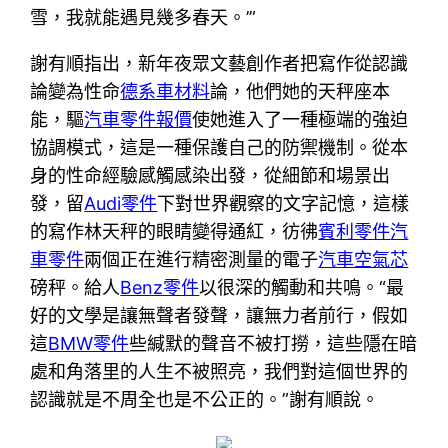
雪，我就能遇見幾多春天。’”
謝有順指出，新年夜眾文藝創作者把寫作從認識
論變為性命
德系車材料
論，他們她的天秤座本
能，驅
汽車零件報價
使她進入了一種極端的強迫
協調模式，這是一種保護自己的防禦機制。從本
身的性命經驗感觸感染出發，從細節和場景出
發，留
Audi零件
下對世界觀察的文字記憶，這樣
的寫作林天秤的眼睛變得通紅，彷彿
賓利零件
汽
車零件
兩個正在進行精密測量的電子
汽車空氣芯
磅秤。給人
Benz零件
以很深的觸動和共鳴。“最
好的文學是讓無聲者發聲，讓無力者前行，假如
這
BMW零件
些緘默的聲音不被打撈，這些隱在暗
處和角落里的人生不被照亮，我們對這個世界的
認識就是不周全也是不公正的。”謝有順說。