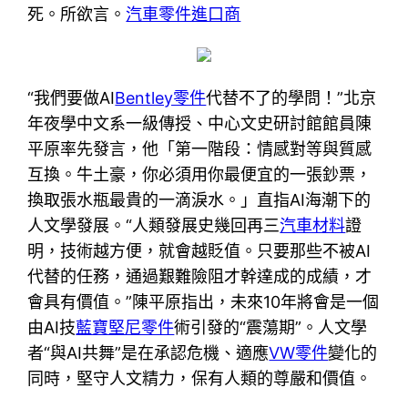
死。所欲言。
汽車零件進口商
“我們要做AI
Bentley零件
代替不了的學問！”北京
年夜學中文系一級傳授、中心文史研討館館員陳
平原率先發言，他「第一階段：情感對等與質感
互換。牛土豪，你必須用你最便宜的一張鈔票，
換取張水瓶最貴的一滴淚水。」直指AI海潮下的
人文學發展。“人類發展史幾回再三
汽車材料
證
明，技術越方便，就會越貶值。只要那些不被AI
代替的任務，通過艱難險阻才幹達成的成績，才
會具有價值。”陳平原指出，未來10年將會是一個
由AI技
藍寶堅尼零件
術引發的“震蕩期”。人文學
者“與AI共舞”是在承認危機、適應
VW零件
變化的
同時，堅守人文精力，保有人類的尊嚴和價值。