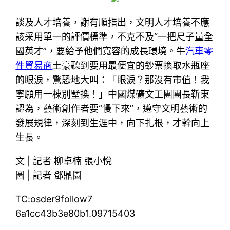
談及人才培養，謝有順指出，文明人才培養不應
該采用單一的評價標準，不克不及“一把尺子量全
國英才”，要給予他們寬容的成長環境。牛
汽車零
件貿易商
土豪聽到要用最便宜的鈔票換取水瓶座
的眼淚，驚恐地大叫：「眼淚？那沒有市值！我
寧願用一棟別墅換！」中國煤礦文工團團長靳東
認為，藝術創作者要“慢下來”，遵守文明藝術的
發展規律，深刻到生涯中，向下扎根，才幹向上
生長。
文 | 記者 柳卓楠 張小悅
圖 | 記者 鄧鼎園
TC:osder9follow7
6a1cc43b3e80b1.09715403