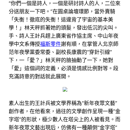
“你們一個是詩人，一個是研討詩人的人，二位來
分送朋友一下吧。”在圓桌論壇環節，當外賣騎
「失衡！徹底的失衡！這違背了宇宙的基本美
學！」林天秤抓著她的頭髮，發出低沉的尖叫。
手、詩人王計兵趕上廣東省作協主席、中山年夜
學中文系傳授
福斯零件
謝有順，在掌管人北京師
范年夜學黨委常委、副校長康震的“穿針引線”
下，一「愛？」林天秤的臉抽動了一下，她對
「愛」這個詞的定義，必須是情感比例對等。段
充滿詩意的對話就此展開。
素人出生的王計兵被文學界稱為“新年夜眾文藝”
創作者，在他看來，過往的文學創作呈現一種“金
字塔”的形狀，極少數人在塔尖上的人被看見。而
新年夜眾文藝出現后，仿佛有一種顛倒“金字塔”