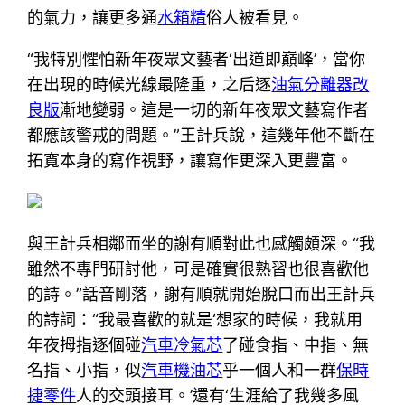
的氣力，讓更多通
水箱精
俗人被看見。
“我特別懼怕新年夜眾文藝者‘出道即巔峰’，當你
在出現的時候光線最隆重，之后逐
油氣分離器改
良版
漸地變弱。這是一切的新年夜眾文藝寫作者
都應該警戒的問題。”王計兵說，這幾年他不斷在
拓寬本身的寫作視野，讓寫作更深入更豐富。
與王計兵相鄰而坐的謝有順對此也感觸頗深。“我
雖然不專門研討他，可是確實很熟習也很喜歡他
的詩。”話音剛落，謝有順就開始脫口而出王計兵
的詩詞：“我最喜歡的就是‘想家的時候，我就用
年夜拇指逐個碰
汽車冷氣芯
了碰食指、中指、無
名指、小指，似
汽車機油芯
乎一個人和一群
保時
捷零件
人的交頭接耳。’還有‘生涯給了我幾多風