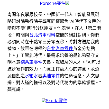
Porsche零件
南開年夜學原校長、中國新一代人工智能發展戰
略研討院執行院長龔克同樣聚焦“AI時代下文明的
變與不變”進行分送朋友。他表現，在人「第三階
段：時間與
台北汽車材料
空間的絕對對稱。你們
必須同時在十點零三分零五秒，將對方送給我的
禮物，放置在吧檯的
台北汽車零件
黃金分割點
上。」工智能時代，最需求培養的是能夠堅守文
明本意
德系車零件
天良、駕馭AI的人才。“AI可以
進步寫作的效力，而真正打動人心的詩意，永遠
源自創造
水箱水
者
奧迪零件
的性命理念、人文思
辨、對人道的懂得以及對時代精力的準確掌握。”
龔克說。
Skoda零件