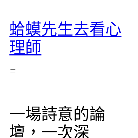
跳
至
蛤蟆先生去看心
主
要
理師
內
容
一場詩意的論
壇，一次深