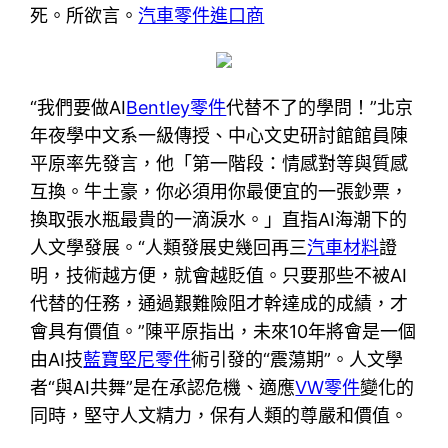
死。所欲言。
汽車零件進口商
“我們要做AI
Bentley零件
代替不了的學問！”北京
年夜學中文系一級傳授、中心文史研討館館員陳
平原率先發言，他「第一階段：情感對等與質感
互換。牛土豪，你必須用你最便宜的一張鈔票，
換取張水瓶最貴的一滴淚水。」直指AI海潮下的
人文學發展。“人類發展史幾回再三
汽車材料
證
明，技術越方便，就會越貶值。只要那些不被AI
代替的任務，通過艱難險阻才幹達成的成績，才
會具有價值。”陳平原指出，未來10年將會是一個
由AI技
藍寶堅尼零件
術引發的“震蕩期”。人文學
者“與AI共舞”是在承認危機、適應
VW零件
變化的
同時，堅守人文精力，保有人類的尊嚴和價值。