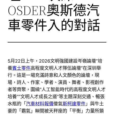
OSDER奧斯德汽
車零件入的對話
5月22日上午，2026文明強國建設岑嶺論壇“培
養
賓士零件
高程度文明人才隊伍論壇”在深圳舉
行。這是一場充滿詩意和人文顏色的論壇，現
場，詩人、作家、學者、演員、舞者、影視創作
者等齊聚，圍繞“人工智能時代的高程度文明人才
培養”“文明人才成長之道”等主題深刻交通、暢張
水瓶的「
汽車材料報價
傻氣
斯柯達零件
」與牛土
豪的「霸氣」瞬間被天秤座的「平衡」力量所鎖