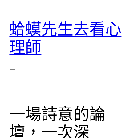
跳
至
蛤蟆先生去看心
主
要
理師
內
容
一場詩意的論
壇，一次深