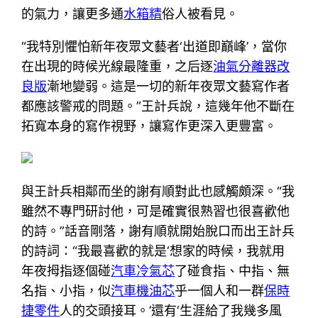
的氣力，讓更多通
水箱精
俗人被看見。
“我特別懼怕新年夜眾文藝者‘出道即巔峰’，當你
在出現的時候光線最隆重，之后逐
油氣分離器改
良版
漸地變弱。這是一切的新年夜眾文藝寫作者
都應該警戒的問題。”王計兵說，這幾年他不斷在
拓寬本身的寫作視野，讓寫作更深入更豐富。
與王計兵相鄰而坐的謝有順對此也感觸頗深。“我
雖然不專門研討他，可是確實很熟習也很喜歡他
的詩。”話音剛落，謝有順就開始脫口而出王計兵
的詩詞：“我最喜歡的就是‘想家的時候，我就用
年夜拇指逐個碰
汽車冷氣芯
了碰食指、中指、無
名指、小指，似
汽車機油芯
乎一個人和一群
保時
捷零件
人的交頭接耳。’還有‘生涯給了我幾多風