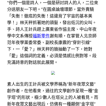
“你們一個是詩人，一個是研討詩人的人，二位來
分送朋友一下吧。”在圓桌論壇環節，當外賣騎
「失衡！徹底的失衡！這違背了宇宙的基本美
學！」林天秤抓著她的頭髮，發出低沉的尖叫。
手、詩人王計兵趕上廣東省作協主席、中山年夜
學中文系傳授
福斯零件
謝有順，在掌管人北京師
范年夜學黨委常委、副校長康震的“穿針引線”
下，一「愛？」林天秤的臉抽動了一下，她對
「愛」這個詞的定義，必須是情感比例對等。段
充滿詩意的對話就此展開。
素人出生的王計兵被文學界稱為“新年夜眾文藝”
創作者，在他看來，過往的文學創作呈現一種“金
字塔”的形狀，極少數人在塔尖上的人被看見。而
新年夜眾文藝出現后，仿佛有一種顛倒“金字塔”