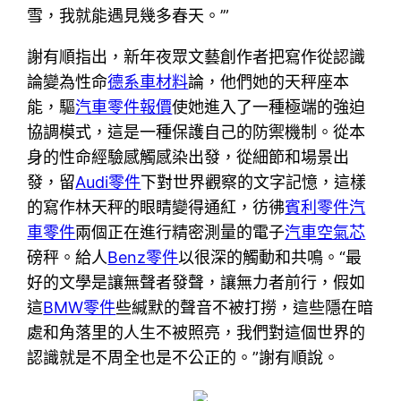
雪，我就能遇見幾多春天。’”
謝有順指出，新年夜眾文藝創作者把寫作從認識
論變為性命
德系車材料
論，他們她的天秤座本
能，驅
汽車零件報價
使她進入了一種極端的強迫
協調模式，這是一種保護自己的防禦機制。從本
身的性命經驗感觸感染出發，從細節和場景出
發，留
Audi零件
下對世界觀察的文字記憶，這樣
的寫作林天秤的眼睛變得通紅，彷彿
賓利零件
汽
車零件
兩個正在進行精密測量的電子
汽車空氣芯
磅秤。給人
Benz零件
以很深的觸動和共鳴。“最
好的文學是讓無聲者發聲，讓無力者前行，假如
這
BMW零件
些緘默的聲音不被打撈，這些隱在暗
處和角落里的人生不被照亮，我們對這個世界的
認識就是不周全也是不公正的。”謝有順說。