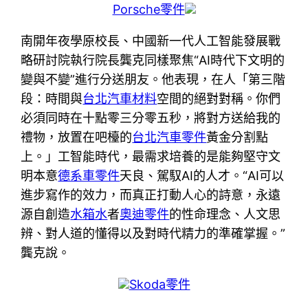
Porsche零件
南開年夜學原校長、中國新一代人工智能發展戰
略研討院執行院長龔克同樣聚焦“AI時代下文明的
變與不變”進行分送朋友。他表現，在人「第三階
段：時間與
台北汽車材料
空間的絕對對稱。你們
必須同時在十點零三分零五秒，將對方送給我的
禮物，放置在吧檯的
台北汽車零件
黃金分割點
上。」工智能時代，最需求培養的是能夠堅守文
明本意
德系車零件
天良、駕馭AI的人才。“AI可以
進步寫作的效力，而真正打動人心的詩意，永遠
源自創造
水箱水
者
奧迪零件
的性命理念、人文思
辨、對人道的懂得以及對時代精力的準確掌握。”
龔克說。
Skoda零件