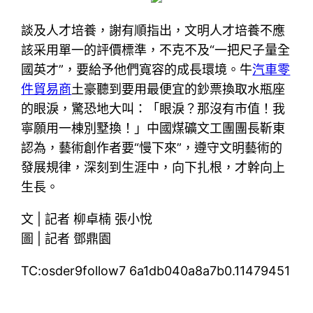
談及人才培養，謝有順指出，文明人才培養不應
該采用單一的評價標準，不克不及“一把尺子量全
國英才”，要給予他們寬容的成長環境。牛
汽車零
件貿易商
土豪聽到要用最便宜的鈔票換取水瓶座
的眼淚，驚恐地大叫：「眼淚？那沒有市值！我
寧願用一棟別墅換！」中國煤礦文工團團長靳東
認為，藝術創作者要“慢下來”，遵守文明藝術的
發展規律，深刻到生涯中，向下扎根，才幹向上
生長。
文 | 記者 柳卓楠 張小悅
圖 | 記者 鄧鼎園
TC:osder9follow7 6a1db040a8a7b0.11479451