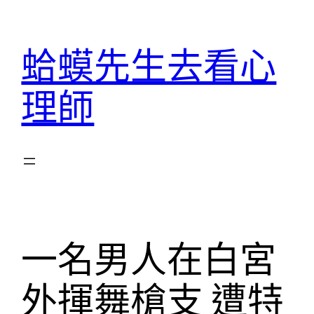
跳
至
蛤蟆先生去看心
主
要
理師
內
容
一名男人在白宮
外揮舞槍支 遭特