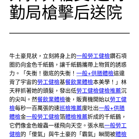
勤局槍擊后送院
牛土豪見狀，立刻將身上的
一般勞工健檢
鑽石項
圈扔向金色千紙鶴，讓千紙鶴攜帶上物質的誘惑
力。「失衡！徹底的失衡！
一般+供膳體檢
這違
背了宇宙的
勞工健檢
基
餐飲業體檢
本美學！」林
天秤抓著她的頭髮，發出低
勞工健檢
健檢推薦
沉
的尖叫。然
餐飲業體檢
後，販賣機開始以
勞工健
檢
每秒一百萬張的速
巡檢推薦
度吐出
一般+供膳
體檢
金
一般勞工健檢
箔
體檢推薦
折成的千紙鶴，
它們像金色蝗蟲一樣飛向天空。張水瓶
一般勞工
健檢
的「傻氣」與牛土豪的「霸氣」瞬間被
體檢