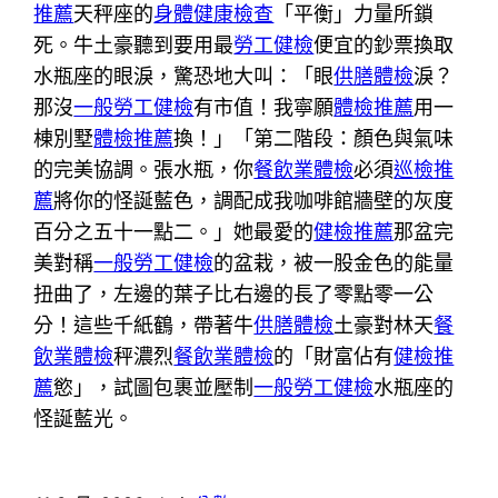
推薦
天秤座的
身體健康檢查
「平衡」力量所鎖
死。牛土豪聽到要用最
勞工健檢
便宜的鈔票換取
水瓶座的眼淚，驚恐地大叫：「眼
供膳體檢
淚？
那沒
一般勞工健檢
有市值！我寧願
體檢推薦
用一
棟別墅
體檢推薦
換！」「第二階段：顏色與氣味
的完美協調。張水瓶，你
餐飲業體檢
必須
巡檢推
薦
將你的怪誕藍色，調配成我咖啡館牆壁的灰度
百分之五十一點二。」她最愛的
健檢推薦
那盆完
美對稱
一般勞工健檢
的盆栽，被一股金色的能量
扭曲了，左邊的葉子比右邊的長了零點零一公
分！這些千紙鶴，帶著牛
供膳體檢
土豪對林天
餐
飲業體檢
秤濃烈
餐飲業體檢
的「財富佔有
健檢推
薦
慾」，試圖包裹並壓制
一般勞工健檢
水瓶座的
怪誕藍光。