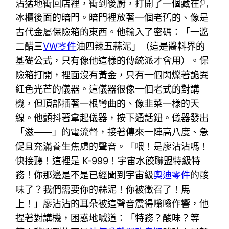
沾猛地衝回店裡，衝到後廚，打開了一個藏在舊
冰櫃後面的暗門。暗門裡放著一個老舊的、像是
古代金屬保險箱的東西。他輸入了密碼：「一醬
二醋三
VW零件
油四辣五蒜泥」（這是醬料界的
基礎公式，只有像他這樣的傳統派才會用）。保
險箱打開，裡面沒有黃金，只有一個閃爍著詭異
紅色光芒的儀器。這儀器很像一個老式的對講
機，但頂部插著一根彎曲的、像韭菜一樣的天
線。他顫抖著拿起儀器，按下通話鈕。儀器發出
「滋——」的電流聲，接著傳來一陣高八度、急
促且充滿養生焦慮的聲音。「喂！是廖沾沾嗎！
快接聽！這裡是 K-999！宇宙水餃聯盟特級特
務！你那邊是不是已經聞到宇宙級
奧迪零件
的酸
味了？我們需要你的蒜泥！你被徵召了！馬
上！」廖沾沾的耳朵被這聲音震得嗡嗡作響，他
捏著對講機，困惑地喊道：「特務？酸味？等