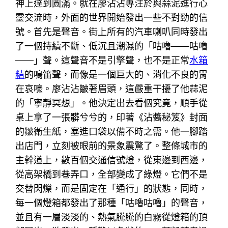
神上達到圓滿。就在廖沾沾專注於與蒜泥進行心
靈交流時，外面的世界開始發出一些不對勁的信
號。首先是聲音。街上所有的汽車喇叭同時發出
了一個持續不斷、低沉且潮濕的「咕嚕——咕嚕
——」聲。這聲音不是引擎聲，也不是正常
水箱
精
的鳴笛聲，而像是一個巨大的、消化不良的胃
在哀嚎。廖沾沾皺著眉頭，這嚴重干擾了他蒜泥
的「寧靜冥想」。他決定出去看個究竟，順手從
桌上拿了一張髒兮兮的，印著《沾醬秘笈》封面
的皺衛生紙，塞進口袋以備不時之需。他一腳踏
出店門，立刻被眼前的景象震驚了。整條城市的
主幹道上，數百個交通信號燈，從東邊到西邊，
從高架橋到巷弄口，全部變成了綠燈。它們不是
交替閃爍，而是固定在「通行」的狀態，同時，
每一個燈箱都發出了那種「咕嚕咕嚕」的聲音，
並且有一層淡淡的、熱氣騰騰的白霧從燈箱的頂