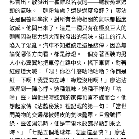
部冒出，散發出一種難以名狀的——麵粉蒸煮過
頭的氣味。「麵粉焦慮？還是過度發酵？」廖沾
沾是個醬料學家，對所有食物相關的氣味都極度
敏感。他聞出來了，這是一種只有在極度巨大的
麵團因為壓力過大而散發出的氣味。街上的行人
陷入了混亂。汽車不知道該走還是該停，因為無
論從哪個方向看，都是綠燈。一個穿著西裝的男
人小心翼翼地把車停在路中央，搖下車窗，對著
紅綠燈大喊：「喂！你為什麼咕嚕咕嚕？你倒是
紅一下啊！我要向左轉！綠燈沒用啊！」廖沾沾
感覺到一陣心悸。這種氣味，這種不祥的「咕
嚕」聲，與他兒時聽到的家傳預言不謀而合。他
想起家傳《沾醬秘笈》裡記載的第一句：「當世
間萬物的交通都被麵皮的氣味籠罩，且燈號恒
綠、聲如湯沸時，便是宇宙水餃臨界點到來之
時。」「七點五個地球年…怎麼這麼快？」廖沾