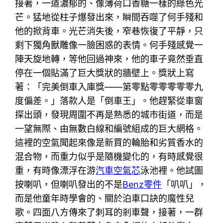
接著，一道濃郁的、像薄荷口香糖一樣的綠色光
芒。猛地從柱子爆發出來，瞬間吞噬了何手殘和
他的掀背車。光芒消失後，窄巷恢復了平靜，只
剩下獨角獸雕像一臉困惑的表情。何手殘感覺一
陣天旋地轉，等他回過神來，他的車子竟然垂直
停在一個貼滿了巨大獎狀的牆壁上。獎狀上寫
著：「完美倒車入庫獎——第零點零零零零零九
度偏差。」落款人是「倒車王」。他趕緊從車窗
探出頭，發現周圍不再是熟悉的城市街道，而是
一望無際、由無數白線和編號組成的巨大網格。
這裡的空氣聞起來像是新買的輪胎和劣質香水的
混合物，而重力似乎是隨機變化的，有時感覺很
重，有時像漂浮在游
汽車空氣芯
泳池裡。他試圖
按喇叭，但喇叭發出的不是
Benz零件
「叭叭」，
而是他童年時學會的、關於泊車口訣的魔性兒
歌。四面八方傳來了刺耳的剎車聲，接著，一群