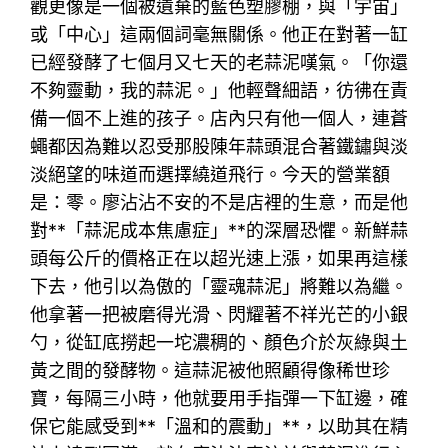
觀更像是一個被遺棄的藍色塑膠棚，與「宇宙」
或「中心」這兩個詞毫無關係。他正在對著一缸
已經發酵了七個月又七天的老蒜泥嘆氣。「你還
不夠靈動，我的蒜泥。」他輕聲細語，彷彿在責
備一個不上進的孩子。店內只有他一個人，連蒼
蠅都因為難以忍受那股陳年蒜頭混合著鐵鏽與淡
淡絕望的味道而選擇繞道飛行。今天的營業額
是：零。廖沾沾不安的不是店裡的生意，而是他
對**「蒜泥成本焦慮症」**的深層恐懼。新鮮蒜
頭每公斤的價格正在以超光速上漲，如果再這樣
下去，他引以為傲的「靈魂蒜泥」將難以為繼。
他拿著一把被磨得光滑、閃耀著不祥光芒的小銀
勺，從缸底撈起一坨濃稠的、顏色介於灰綠與土
黃之間的發酵物。這蒜泥被他照顧得像稀世珍
寶，每隔三小時，他就要用手指彈一下缸邊，確
保它能感受到**「溫和的震動」**，以助其在精