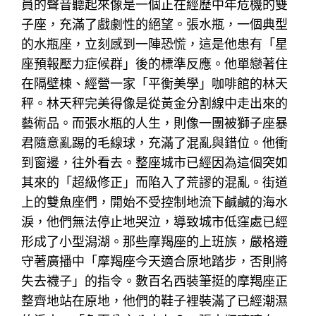
員的聲音聽起來像是一個正在經歷中年危機的雙
子座，充滿了戲劇性的絕望。張水瓶，一個典型
的水瓶座，立刻感到一陣恐慌，這是他患有「星
座預報壓力症候群」後的標準反應。他單戀著住
在隔壁棟、經營一家「平衡美學」咖啡館的林天
秤。林天秤完美得像是從黃金分割線中走出來的
藝術品。而張水瓶的人生，則像一團被獅子座暴
君隨意亂踢的毛線球，充滿了混亂與錯位。他衝
到窗邊，往外看去。整座城市已經因為這個突如
其來的「超級修正」而陷入了荒謬的混亂。街道
上的雙魚座們，開始不受控制地流下鹹鹹的海水
淚，他們無法停止地哭泣，導致城市低窪處已經
形成了小型潟湖。那些摩羯座的上班族，嚴格遵
守著廣播中「摩羯座今天適合原地踏步，否則將
失去襪子」的指令。數百名西裝筆挺的摩羯座正
整齊地站在原地，他們的鞋子裡裝滿了已經潮濕