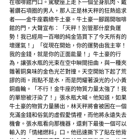
在咖啡館門口。駕駛座上走下一個全身肌肉、戴
著鑽石項圈的男人，那人正是林天秤的狂熱追求
者——金牛座霸總牛土豪。牛土豪一腳踢開咖啡
館的門，大聲宣布：「天秤！別管那什麼負運
勢！我已經用一百噸的純金箔買下了今天所有的
壞運氣！」「從現在開始，你的運勢由我主宰！
我的金錢，就是你的正面能量！」牛土豪的行
為，讓張水瓶的光束在空中瞬間扭曲，與一種夾
雜著銅臭味的金色光芒對撞。天空開始下起了荒
謬的雨。雨點不是水，而是閃耀著淚光的小小黃
銅齒輪。「不行！金牛座的物質力量太強了！我
的單戀被汙染了！」張水瓶大喊。他知道，如果
牛土豪的物質力量勝出，林天秤將會被困在一個
充滿金錢和俗氣的虛假愛情裡，而他將永遠失去
機會。張水瓶看向那機器，還剩下最後一個可以
輸入的「情緒燃料」口。他迅速撕下了貼在他背