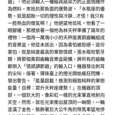
器」。他必須輸入一種極具感染力的正面情緒作
為燃料，來抵抗那負面的運勢波。「水瓶座的優
勢，就是超脫一切的理性與冷靜…才怪！我只有
一腔熱血的傻氣啊！」他絕望地低吼。他看了一
眼腳邊。那裡放著一個他為林天秤準備了兩年的
禮物：一個用一萬塊小小的天秤座黃銅齒輪組成
的音樂盒。他從未送出，因為害怕被拒絕。這份
害怕，就是純度最高的單戀情感。張水瓶咬緊牙
關，將那個黃銅齒輪音樂盒砸爛，將所有的齒輪
都倒入「情感調節器」的輸入口。機器發出刺耳
的尖叫，接著，彈珠臺上的燈光開始瘋狂閃爍，
發出警告。「能量超載！檢測到極致純粹的單戀
能量！目標：提升天秤座運勢！」在機器的頂
部，一個巨大的、像彩虹一樣的光束筆直地射向
天空。然而，就在光束衝出屋頂的一瞬間，一輛
塗滿了金色、裝飾著巨大公牛角的悍馬車猛地停