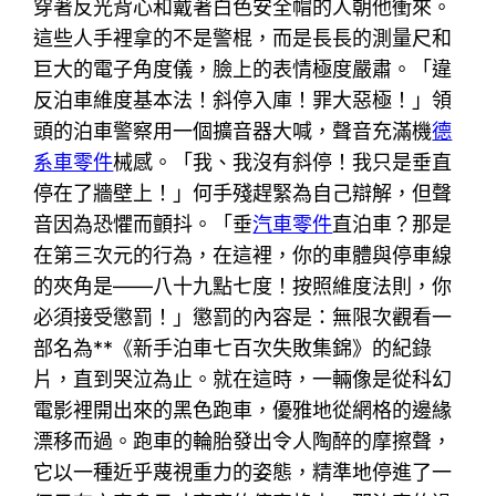
穿著反光背心和戴著白色安全帽的人朝他衝來。
這些人手裡拿的不是警棍，而是長長的測量尺和
巨大的電子角度儀，臉上的表情極度嚴肅。「違
反泊車維度基本法！斜停入庫！罪大惡極！」領
頭的泊車警察用一個擴音器大喊，聲音充滿機
德
系車零件
械感。「我、我沒有斜停！我只是垂直
停在了牆壁上！」何手殘趕緊為自己辯解，但聲
音因為恐懼而顫抖。「垂
汽車零件
直泊車？那是
在第三次元的行為，在這裡，你的車體與停車線
的夾角是——八十九點七度！按照維度法則，你
必須接受懲罰！」懲罰的內容是：無限次觀看一
部名為**《新手泊車七百次失敗集錦》的紀錄
片，直到哭泣為止。就在這時，一輛像是從科幻
電影裡開出來的黑色跑車，優雅地從網格的邊緣
漂移而過。跑車的輪胎發出令人陶醉的摩擦聲，
它以一種近乎蔑視重力的姿態，精準地停進了一