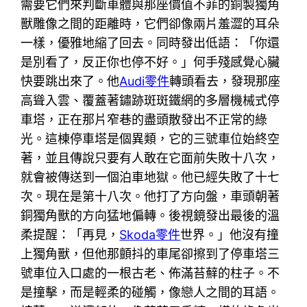
需要它們來判斷車體與那座價值不菲的銅製獨角
獸雕像之間的距離時，它們卻像兩片羞澀的耳朵
一樣，優雅地縮了回去。同時發出低語：「你還
是別看了，反正你也停不好。」何手殘感覺心臟
快要跳出來了。他
Audi零件
轉頭看去，發現那座
高聳入雲、覆蓋著鏽跡斑斑鐵網的多層機械式停
車塔，正在那片窄巷的盡頭散發出不正常的綠
光。這棟停車塔是個異類，它的三號車位始終空
著，並且傳說只要有人敢在它面前失敗十八次，
就會被傳送到一個泊車地獄。他已經失敗了十七
次。現在是第十八次。他打了方向盤，車頭朝著
銅獨角獸的方向猛地偏轉。後視鏡發出最後的溫
柔提醒：「再見，
Skoda零件
世界。」他沒有撞
上獨角獸，但他那顫抖的車尾卻擦到了停車塔三
號車位入口處的一根古老、佈滿苔蘚的柱子。不
是撞擊，而是輕柔的碰觸，像戀人之間的耳語。