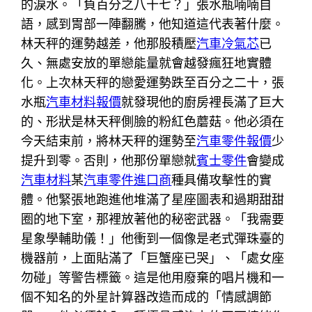
的淚水。「負百分之八十七？」張水瓶喃喃自
語，感到胃部一陣翻騰，他知道這代表著什麼。
林天秤的運勢越差，他那股積壓
汽車冷氣芯
已
久、無處安放的單戀能量就會越發瘋狂地實體
化。上次林天秤的戀愛運勢跌至百分之二十，張
水瓶
汽車材料報價
就發現他的廚房裡長滿了巨大
的、形狀是林天秤側臉的粉紅色蘑菇。他必須在
今天結束前，將林天秤的運勢至
汽車零件報價
少
提升到零。否則，他那份單戀就
賓士零件
會變成
汽車材料
某
汽車零件進口商
種具備攻擊性的實
體。他緊張地跑進他堆滿了星座圖表和過期甜甜
圈的地下室，那裡放著他的秘密武器。「我需要
星象學輔助儀！」他衝到一個像是老式彈珠臺的
機器前，上面貼滿了「巨蟹座已哭」、「處女座
勿碰」等警告標籤。這是他用廢棄的唱片機和一
個不知名的外星計算器改造而成的「情感調節