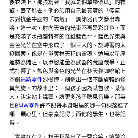
後衣領上，那張寫著「我就是個單戀傻瓜」的標
籤，丟了進去。他必須用自己最真實的「傻氣」
去對抗金牛座的「霸氣」！調節器再次發出轟
鳴，這一次，射向天空的光束不再是彩虹色，而
是充滿了水瓶座特有的怪誕藍色**。藍色光束與
金色光芒在空中形成了一個巨大的、旋轉著的太
極圖案，像是在爭奪林天秤的靈魂。這場以星座
運勢為賭注、以單戀能量為武器的荒唐戰爭，正
式打響了。藍色與金色的光芒在林天秤咖啡館上
空劇
福斯零件
烈衝撞，創造出一個不斷旋轉的怪
異氣旋。的故事里：一個孩子因為某首歌、某個
人，決定站上講臺，讓更多孩子聽見音樂。那英
也
BMW零件
許不記得本身唱過的哪一句詞落進了
哪一顆心里，但豪豪記得；而他的學生，也將記
得。
「實實在在？」林天秤發出了一聲冷笑，這聲冷