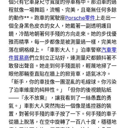
個只有它車身尺寸寬度的停車格中。那泊車的過
程就像一場舞蹈，流暢、完美，且毫無任何多餘
的動作**。跑車的駕駛座
Porsche零件
上走出一
個全身黑色皮衣的女人，她戴著一副透明護目
鏡，冷酷地朝著何手殘的方向走來。她的步伐優
雅而精準，每一步都像是被測量過一樣，完美地
落在網格線上。「車影大人！」泊車警察
汽車零
件貿易商
們立刻立正站好，連測量尺都顫抖著不
敢發出聲音。她走到何手殘面前，輕蔑地掃了一
眼他那輛垂直貼在牆上的掀背車，語氣冰冷。
「新手，你的車技像一團混亂的毛線球。你污染
了泊車維度的純粹性。」「但你的後視鏡貼紙
——『永不放棄』，讓我看到了一絲愚蠢的勇
氣。」車影大人突然掏出一個像是遙控器的裝
置，對著何手殘的車子按了一下。何手殘的車子
從牆上脫落，在空中旋轉了一百八十度，穩穩地