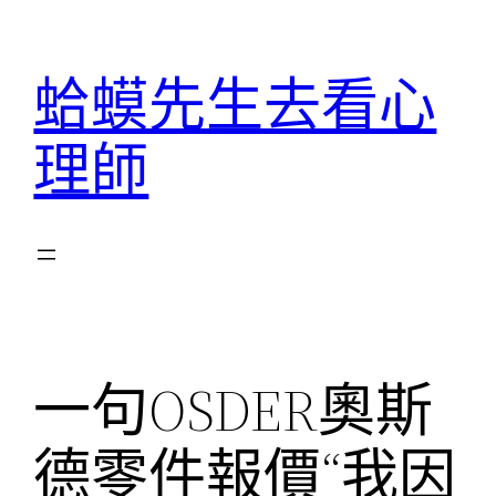
跳
至
蛤蟆先生去看心
主
要
理師
內
容
一句OSDER奧斯
德零件報價“我因