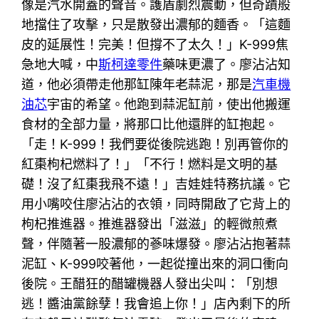
像是汽水開蓋的聲音。護盾劇烈震動，但奇蹟般
地擋住了攻擊，只是散發出濃郁的麵香。「這麵
皮的延展性！完美！但撐不了太久！」K-999焦
急地大喊，中
斯柯達零件
藥味更濃了。廖沾沾知
道，他必須帶走他那缸陳年老蒜泥，那是
汽車機
油芯
宇宙的希望。他跑到蒜泥缸前，使出他搬運
食材的全部力量，將那口比他還胖的缸抱起。
「走！K-999！我們要從後院逃跑！別再管你的
紅棗枸杞燃料了！」「不行！燃料是文明的基
礎！沒了紅棗我飛不遠！」吉娃娃特務抗議。它
用小嘴咬住廖沾沾的衣領，同時開啟了它背上的
枸杞推進器。推進器發出「滋滋」的輕微煎煮
聲，伴隨著一股濃郁的蔘味爆發。廖沾沾抱著蒜
泥缸、K-999咬著他，一起從撞出來的洞口衝向
後院。王醋狂的醋罐機器人發出尖叫：「別想
逃！醬油黨餘孽！我會追上你！」店內剩下的所