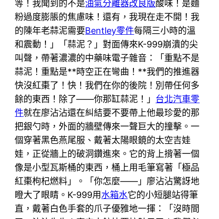
等！我聞到的不是
油氣分離器改良版
酸味！是麵
粉過度膨脹的焦慮味！還有，我現在走不開！我
的陳年老蒜泥需要
Bentley零件
每隔三小時的溫
和震動！」「蒜泥？」對面傳來K-999崩潰的尖
叫聲，帶著濃濃的中藥味電子雜音：「重點不是
蒜泥！重點是**時空正在彎曲！**我們的推進器
快沒紅棗了！快！我們在你的後院！別帶任何多
餘的東西！除了——你那缸蒜泥！」
台北汽車零
件
就在廖沾沾還在糾結要不要帶上他最珍愛的那
把銀勺時，外面的牆壁傳來一聲巨大的撞擊。一
個穿著黑色燕尾服、戴著太陽眼鏡的太空吉娃
娃，正從牆上的破洞鑽進來。它的背上揹著一個
像是小型瓦斯桶的東西，桶上用毛筆寫著「極品
紅棗枸杞燃料」。「你怎麼——」廖沾沾驚訝地
瞪大了眼睛。K-999用
水箱水
它的小短腿站得筆
直，戴著白色手套的爪子優雅地一揮：「沒時間