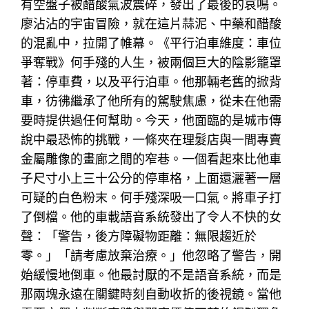
有空盤子被醋酸氣波震碎，發出了最後的哀鳴。
廖沾沾的宇宙冒險，就在這片蒜泥、中藥和醋酸
的混亂中，拉開了帷幕。《平行泊車維度：車位
爭奪戰》何手殘的人生，被兩個巨大的陰影籠罩
著：停車費，以及平行泊車。他那輛老舊的掀背
車，彷彿繼承了他所有的駕駛焦慮，從未在他需
要時提供過任何幫助。今天，他面臨的是城市傳
說中最恐怖的挑戰，一條夾在理髮店與一間專賣
金屬雕像的畫廊之間的窄巷。一個看起來比他車
子尺寸小上三十公分的停車格，上面還灑著一層
可疑的白色粉末。何手殘深吸一口氣。將車子打
了倒檔。他的車載語音系統發出了令人不快的女
聲：「警告，後方障礙物距離：無限趨近於
零。」「請考慮放棄治療。」他忽略了警告，開
始緩慢地倒車。他最討厭的不是語音系統，而是
那兩塊永遠在關鍵時刻自動收折的後視鏡。當他