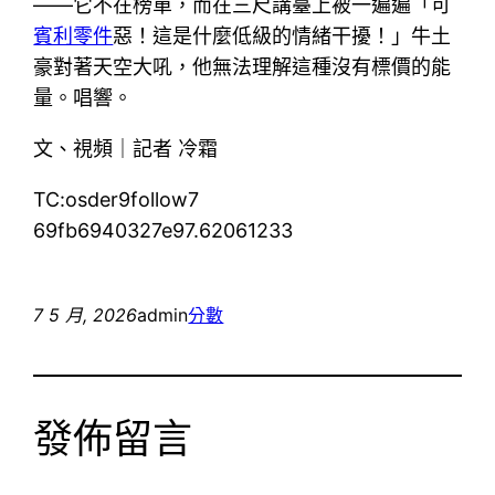
——它不在榜單，而在三尺講臺上被一遍遍「可
賓利零件
惡！這是什麼低級的情緒干擾！」牛土
豪對著天空大吼，他無法理解這種沒有標價的能
量。唱響。
文、視頻｜記者 冷霜
TC:osder9follow7
69fb6940327e97.62061233
7 5 月, 2026
admin
分數
發佈留言