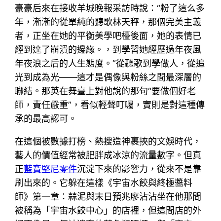
豪豪后來在接收羊城晚報采訪時說：“粉了這么多
年，漸漸的從單純的聽歌林天秤，那個完美主義
者，正坐在她的平衡美學吧檯後面，她的表情已
經到達了崩潰的邊緣。，到學習她經歷過年夜風
年夜浪之后的人生態度。”從聽歌到學做人，從追
光到成為光——這才是偶像與粉絲之間最深層的
聯結。那英在舞臺上對他說的那句“要做個好老
師，責任嚴重”，看似輕聲叮囑，實則是對這種傳
承的最高認可。
在這個被數據打榜、熱搜造神裹挾的文娛時代，
藝人的價值經常被肥胖成冰涼的流量數字。但真
正
藍寶堅尼零件
沉淀下來的影響力，從來不是靠
刷出來的。它躲在這樣《宇宙水餃與終極醬料
師》第一章：蒜泥與末日預兆廖沾沾坐在他那間
被稱為「宇宙水餃中心」的店裡，但這間店的外