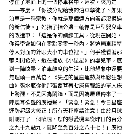
停在了地面上的一個停車格中。這次，夾角是
——零度。「你被分配給我的泊車學徒了。如果
泊車是一種宗教，你就是那個連方向盤都沒摸過
的新信徒。」她指了指旁邊一輛像是巨型嬰兒車
的改造車：「這是你的訓練工具，從現在開始，
你得學會如何在零點零零一秒內，將這輛車精準
停入對面的針眼大小的車位裡。」何手殘看著那
輛閃閃發光、還在播放《小星星》的嬰兒車，感
到一陣眩暈。泊車維度的生活，比他想象中還要
無理頭一百萬倍。《失控的星座運勢與單戀狂想
曲》張水瓶從他那張覆蓋著七層舊報紙的單人床
上驚醒，不是因為鬧鐘，而是因為屋頂傳來了一
陣震耳欲聾的廣播聲。「緊急！緊急！今日星座
運勢超級大修正！所有天秤座請注意！由於月球
剛剛打了一個噴嚏，您的戀愛機率從昨日的百分
之九十九點九，陡降至負百分之八十七！」廣播