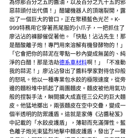
為你那百分之五的醬油，以及百分之九十五的邪
惡蒜頭付出代價！」醋罐機器人的頂端裂開，露
出了一個巨大的管口，正在聚積藍色光芒。K-
999特務用它穿著燕尾服的小爪子，一把抓住了
廖沾沾的褲腳催促著他。「快點！沾沾先生！那
是醋酸離子炮！專門用來溶解有機發酵物的！」
「它會把你的蒜泥在零點一秒內變成無菌的、純
淨的白醋！那是浩劫
德系車材料
啊！」「不准動
我的蒜泥！」廖沾沾發出了醬料學家對待信仰般
的怒吼。他以一種專業包水餃的極限速度，從旁
邊的麵粉堆中抓起了兩團麵皮。麵皮被他用氣功
般的捏製手法，瞬間擴大成直徑三公尺的巨大麵
皮。他猛地擲出，兩張麵皮在空中交疊，變成一
個半透明的防禦護盾。這就是家傳《沾醬秘笈》
中記載的「水餃皮護盾」，薄韌而充滿彈性。藍
色離子炮光束猛烈地擊中麵皮護盾，發出了一聲