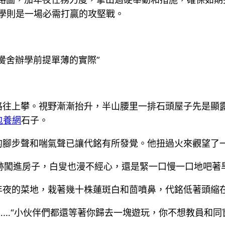
保學則是一場必需打贏的攻堅戰。
黌舍辦學前提單薄的實際”
路往上攀。視野漸漸抬升，半山腰里一排石頭屋子先是顯
包養網
石子。
的腳步聲和喘氣聲已讓代銘有所發覺。他扭過火來觀望了
跡闖進房子，白叟也漫不經心，還是緊一口慢一口地吧著
年夜的菜地，栽著幾十株蓮斑白和茴噴鼻，代銘低著頭縮
？”……“小伙伴們都還等著你歸去一塊遊玩，你不想教員和同