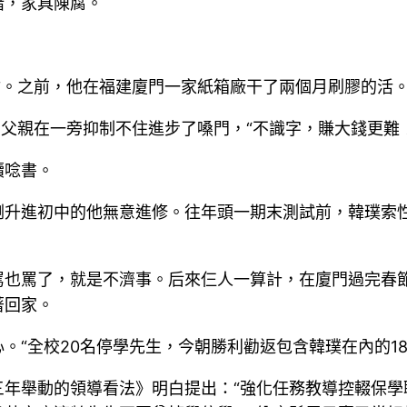
暗，家具陳腐。
嘴。之前，他在福建廈門一家紙箱廠干了兩個月刷膠的活。
”父親在一旁抑制不住進步了嗓門，“不識字，賺大錢更難
續唸書。
剛升進初中的他無意進修。往年頭一期末測試前，韓璞索
罵也罵了，就是不濟事。后來仨人一算計，在廈門過完春
著回家。
。“全校20名停學先生，今朝勝利勸返包含韓璞在內的1
年舉動的領導看法》明白提出：“強化任務教導控輟保學聯