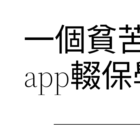
一個貧
app輟