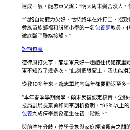
連成一氣，龍忠軍又說：“明天周末黌舍沒人，
“代銘自幼聽力欠好，怙恃終年在外打工，招致
彝族苗族鄉福和盼望小學的一名
包養網
教員，
徹底斷了聯絡接觸。”
短期包養
德律風打欠亨，龍忠軍只好一趟趟往代銘家里
軍不知跑了幾多次。“此刻把眼蒙上，我也能摸
從教10多年來，龍忠軍均勻每年都要勸返至多
“本年春季學期開學，顛末反復認定核實，全縣共
技局副局長秦勇和同事剖析發明，“95％以上
包養
九成停學景象產生在初中階段。”
與前些年分歧，停學景象與家庭經濟艱苦之間的