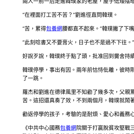
兩人一前一后走進韓璞家的老屋，屋子低矮陰
“在裡面打工苦不苦？”劉進徑直問韓璞。
“苦，累得
包養網
腰都直不起來。”韓璞撇了下
“此刻唸書又不要膏火，日子也不是過不下往。
好說歹說，韓璞終于點了頭，批准回到黌舍持
韓璞停學，事出有因。兩年前怙恃仳離，彼時
了一跳。
羅杰和劉進在德律風里不知勸了幾多次，父親
苦。這招還真奏了效，不到兩個月，韓璞就鬧
勸返停學的孩子，考驗的是耐煩、愛心和義務心
《中共中心國務
包養網
院關于打贏脫貧攻堅戰三