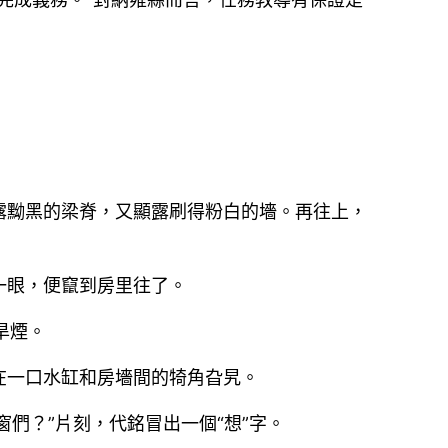
露黝黑的梁脊，又顯露刷得粉白的墻。再往上，
一眼，便竄到房里往了。
旱煙。
在一口水缸和房墻間的犄角旮旯。
窗們？”片刻，代銘冒出一個“想”字。