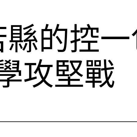
苦縣的控一
保學攻堅戰