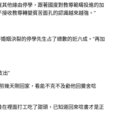
庭其他緣由停學，跟著國度對教導範疇投進的加
子接收教導轉變貧苦面孔的認識越來越強。”
恃婚姻決裂的停學先生占了總數的近六成。“再加
支出”
，前幾天剛回家，看能不克不及勸他回黌舍唸
娃在裡面打工吃了甜頭，已知道回來唸書才是正