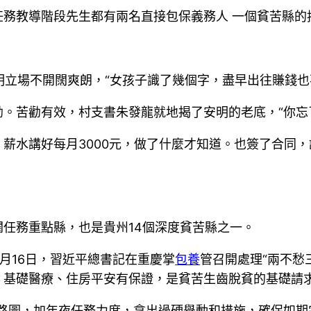
任務教導階段先生都有兩名直接包保義務人 一個貧苦縣的
明立場不開闊爽朗，“女孩子識了幾個字，盡早出往賺錢也
。苦勸有效，村支書朱發龍就地揭了安明的老底，“你忘
薪水講好每月3000元，做了什麼才知道。也簽了合同，
任務重點縣，也是貴州14個深度貧苦縣之一。
月16日，習近平總書記在重慶掌
包養
管召開處理“兩不愁
、基礎醫療、住房平安有保證，是貧苦生齒脫貧的基礎請
路圖，加年夜任務力度，拿出過硬舉動和措施，確保如期