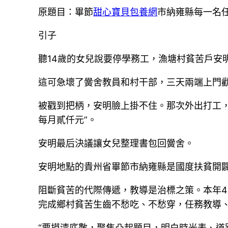
原題目：畢節
甜心寶貝包養網
市納雍縣每一名
引子
聽14歲的女兒說要停學務工，漁塘村貧苦戶安
這可急壞了黌舍教員和村干部，三天兩端上門勸
被戳到把柄，安明臉上掛不住。那次外出打工，
每月貳仟元”。
安明最后決議讓女兒整理書包回黌舍。
安明地點的貴州省畢節市納雍縣是國度扶貧開闢
阻斷貧苦的代際傳遞，教導是治標之策。本年4
完成鄉村貧苦生齒不愁吃、不愁穿，任務教導
“要摸清底數，聚焦凸起題目，明白時光表、道