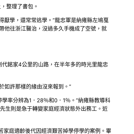
土，整理了書包。
得厭學，還常常逃學。”龍忠軍是納雍縣左鳩戛
親帶他往浙江醫治，沒過多久手機成了空號，就
到代銘家4公里的山路，在半年多的時光里龍忠
於如許那樣的緣由沒來報到。”
學率分辨為1．28％和0．1％。”納雍縣教導科
的先生則是急于轉變家庭經濟狀態外出務工。近
貧苦家庭適齡後代因經濟艱苦掉學停學的案例。畢