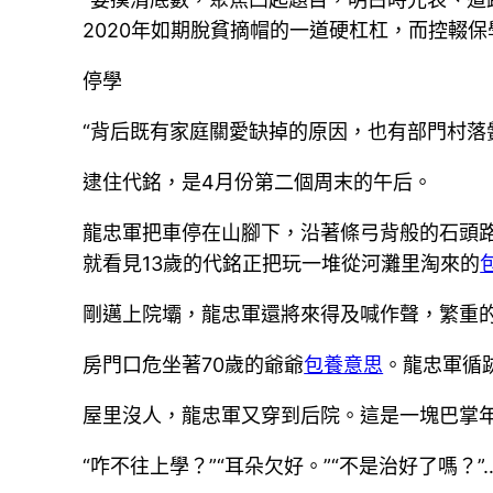
2020年如期脫貧摘帽的一道硬杠杠，而控輟
停學
“背后既有家庭關愛缺掉的原因，也有部門村落
逮住代銘，是4月份第二個周末的午后。
龍忠軍把車停在山腳下，沿著條弓背般的石頭
就看見13歲的代銘正把玩一堆從河灘里淘來的
剛邁上院壩，龍忠軍還將來得及喊作聲，繁重
房門口危坐著70歲的爺爺
包養意思
。龍忠軍循
屋里沒人，龍忠軍又穿到后院。這是一塊巴掌
“咋不往上學？”“耳朵欠好。”“不是治好了嗎