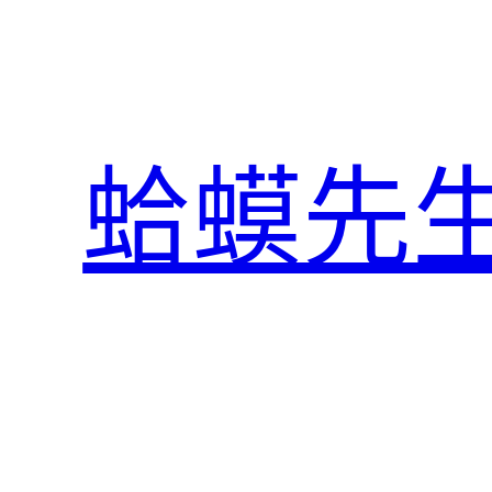
跳
至
主
要
內
蛤蟆先
容