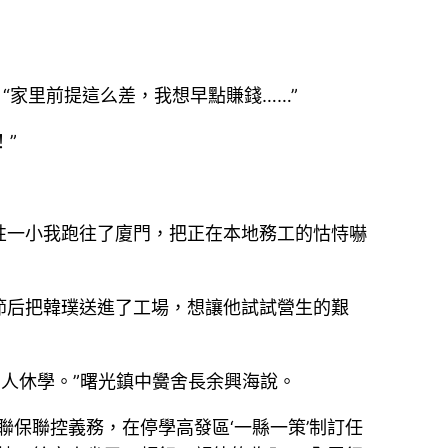
“家里前提這么差，我想早點賺錢……”
！”
性一小我跑往了廈門，把正在本地務工的怙恃嚇
節后把韓璞送進了工場，想讓他試試營生的艱
8人休學。”曙光鎮中黌舍長余興海說。
保聯控義務，在停學高發區‘一縣一策’制訂任