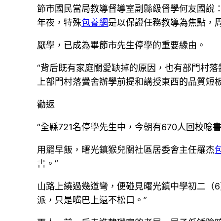
節市國民當局教導督導室副縣級督學何友國說：
年夜，特殊
包養網
是以保證任務教導為焦點，
厭學，已成為畢節市先生停學的重要緣由。
“背后既有家庭關愛缺掉的原因，也有部門村落
上部門村落黌舍辦學前提和講授東西的品質短
勸返
“全縣721名停學先生中，今朝有670人回校唸
用罷早飯，曙光鎮猴兒關社區居委會主任羅杰
書。”
山路上繞過幾道彎，便碰見曙光鎮中學初二（6
派，只是嘴巴上還不松口。”