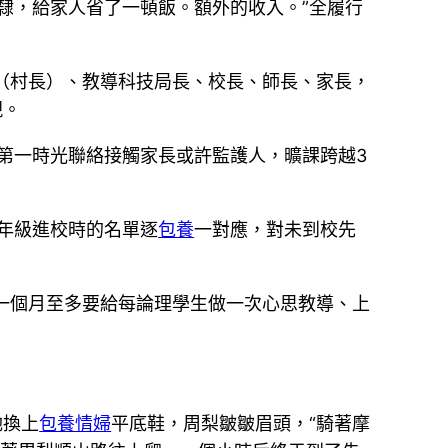
隸，給家人省了一頓飯。額外的收入。”全履行
任（村長）、教導科技局長、校長、師長、家長，
現。
第一時光聯絡接觸家長或許監護人，曠課跨越3
年級進校時的名單逐
包養
一對應，對未到校先
。一個月至多要給每論理學生做一次心思教導、上
她換上
包養情婦
平底鞋，周梨皺皺眉頭，“騎著摩