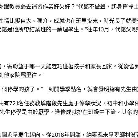
你跟教員歸去補習作業好欠好？”代銘不做聲，起身撣撣
性情比擬自大、孤介，成就也在班里掛末，時光長了就變
代銘是他所帶結業班的一論理學生。“往年10月，代銘父
跑，寄盼望于哪一天能趕巧碰著孩子和家長回家。從黌舍
到他家院壩里往。”
一個停學的孩子。“一到開學季點名，就會發明總有先生由
有721名任務教導階段先生處于停學狀況，初中和小學停
的先生停學是由於厭學，進修成就排在班級中下流。其余
關系呈弱化趨向。從2018年開端，納雍縣未呈現鄉村