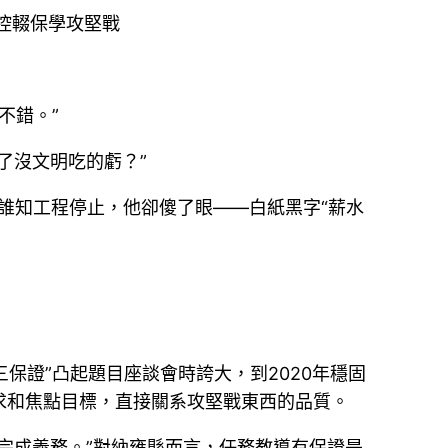
控輟保學攻堅戰
不錯。”
了沒文明吃的虧？”
誰知工程停止，他卻傻了眼——白紙黑字“薪水
三保證”凸起題目座談會時誇大，到2020年穩固
求和焦點目標，直接關系攻堅戰東西的品質。
完成義務。”對納雍縣而言，任務教導有保證是