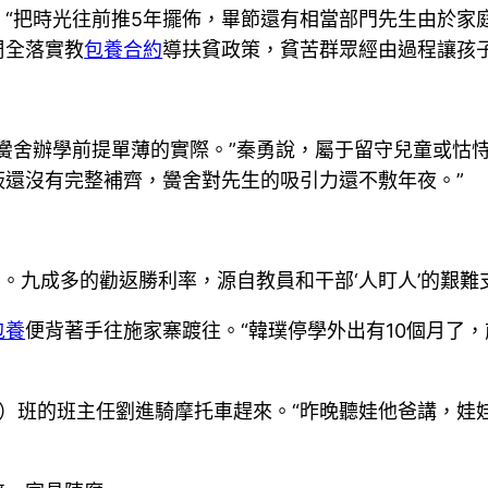
“把時光往前推5年擺佈，畢節還有相當部門先生由於家
周全落實教
包養合約
導扶貧政策，貧苦群眾經由過程讓孩
黌舍辦學前提單薄的實際。”秦勇說，屬于留守兒童或怙
板還沒有完整補齊，黌舍對先生的吸引力還不敷年夜。”
書。九成多的勸返勝利率，源自教員和干部‘人盯人’的艱難
包養
便背著手往施家寨踱往。“韓璞停學外出有10個月了
）班的班主任劉進騎摩托車趕來。“昨晚聽娃他爸講，娃