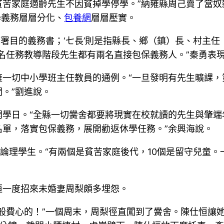
苦家庭適齡先生不因貧掉學停學。”納雍縣周己賣了當奴
學義務層層分化、
包養網
層層壓實。
層簽署目的義務書；‘七長’則是指縣長、鄉（鎮）長、村主
一名任務教導階段先生都有兩名直接包保義務人。”秦勇表
一切中小學班主任教員的通例。“一旦發明有先生曠課，
。”劉進說。
開學日。“全縣一切黌舍都要將現實在校就讀的先生與肇端
名單，落實包保義務，展開勸返休學任務。”余興海說。
2論理學生。“有兩個是貧苦家庭後代，10個是留守兒童
恒一度招來未婚妻周梨頗多埋怨。
般費心的！”一個周末，周梨徑直闖到了黌舍。陳仕恒讓