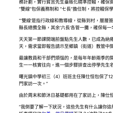
務計劃，實行貧苦先生臺賬化精準控輟，確保貧
“雙線”包保義務制和 “七長”擔任制，將控輟保
“‘雙線’是指行政線和教導線，從縣到村，層
縣長總攬全縣，其余‘六長’各管一攤，確保每
天天第一節課開端前盤點先生人數，已成為納雍
天，需求當即報告請示至鄉鎮（街道）教管中間
最讓教員和干部們煩惱的，是每年年齡兩季的
生一一核實往向，進一個步驟排查出停學先生
曙光鎮中學初三（4）班班主任陳仕恒包保了1
門家訪一次。”
由於周末和節沐日基礎都用在了家訪上，陳仕
“我倒要了解一下狀況，這些先生有什么讓你這