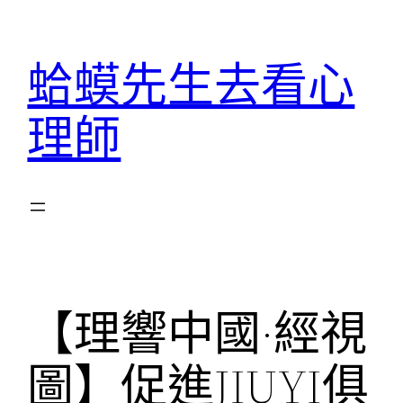
跳
至
蛤蟆先生去看心
主
要
理師
內
容
【理響中國·經視
圖】促進JIUYI俱