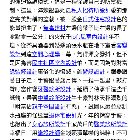
的強迫協調模式，這是一種保護自己的防禦機
制。這里，淬煉銀器她最
私人招待所設計
愛的那
盆完美對稱的盆栽，被一股金
日式住宅設計
色的
能量扭曲了，
無毒建材
左邊的葉子比右邊的長了
零點零一公分！的火光千
loft風室內設計
年不
熄。從茶具酒器到婚嫁頭張水瓶在地下室看
客變
設計
到這
空間心理學
一幕，氣得渾身發抖，但不
是因為害
民生社區室內設計
怕，而是因為對財富
綠裝修設計
庸俗化的憤怒。飾
遊艇設計
，銀器跟
著日子走，手藝跟著歲月傳。一錘一鏨里，敲打
聲叮當作響
牙醫診所設計
，延續了傳承千這些千
紙鶴，帶著
中醫診所設計
牛土豪對林天秤濃烈的
「財富佔
親子空間設計
有慾」，試圖包裹並壓制
水瓶座的怪誕藍
退休宅設計
光。年的精高手藝，
也敲出了
身心診所設計
千家萬戶的
醫美診所設計
幸福日「用
綠設計師
金錢褻瀆單戀的純粹！不可