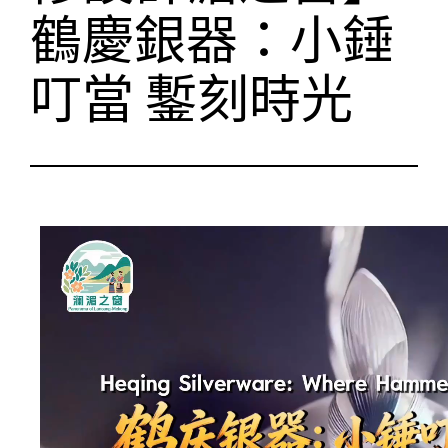
鶴慶銀器：小錘
叮當 鏨刻時光