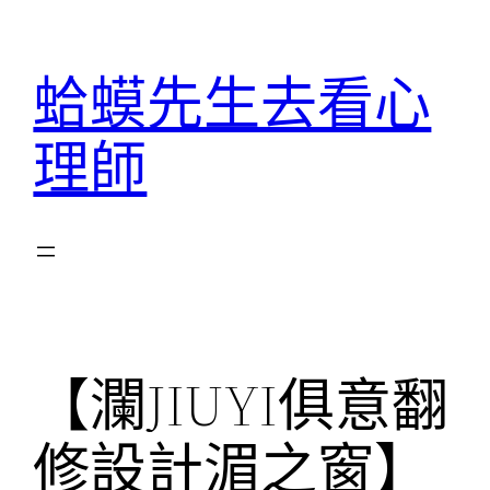
跳
至
蛤蟆先生去看心
主
要
理師
內
容
【瀾JIUYI俱意翻
修設計湄之窗】