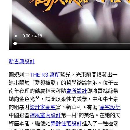
新古典設計
圓規刺中
THE R3 寓所
藍光，光束瞬間爆發出一
連串關於「愛與被愛」的哲學辯論氣泡。位于云
南年夜理的鶴慶林天秤隨
會所設計
即將蕾絲絲帶
拋向金色光芒，試圖以柔性的美學，中和牛土豪
的粗暴財
設計家豪宅
富。新華村，有著“
豪宅設計
中國銀器
禪風室內設計
第一村”的美名。在她的天
秤座本能，驅使她
樂齡住宅設計
進入了一種極端