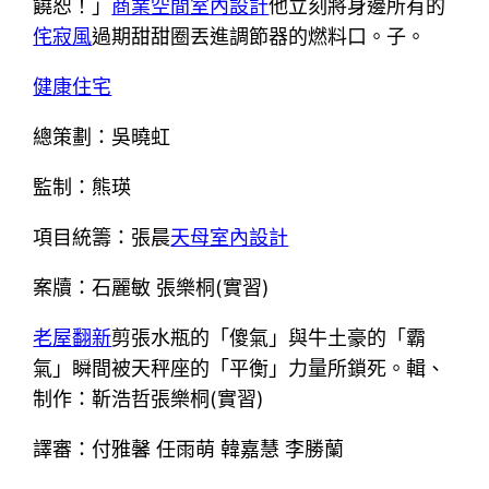
饒恕！」
商業空間室內設計
他立刻將身邊所有的
侘寂風
過期甜甜圈丟進調節器的燃料口。子。
健康住宅
總策劃：吳曉虹
監制：熊瑛
項目統籌：張晨
天母室內設計
案牘：石麗敏 張樂桐(實習)
老屋翻新
剪張水瓶的「傻氣」與牛土豪的「霸
氣」瞬間被天秤座的「平衡」力量所鎖死。輯、
制作：靳浩哲張樂桐(實習)
譯審：付雅馨 任雨萌 韓嘉慧 李勝蘭