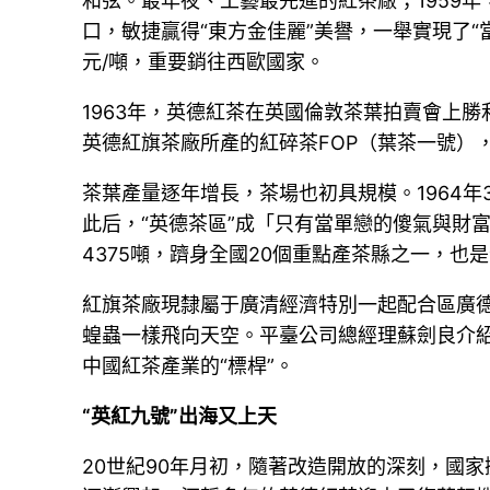
和弦。最年夜、工藝最先進的紅茶廠；1959
口，敏捷贏得“東方金佳麗”美譽，一舉實現了“當
元/噸，重要銷往西歐國家。
1963年，英德紅茶在英國倫敦茶葉拍賣會上勝
英德紅旗茶廠所產的紅碎茶FOP（葉茶一號）
茶葉產量逐年增長，茶場也初具規模。1964
此后，“英德茶區”成「只有當單戀的傻氣與財
4375噸，躋身全國20個重點產茶縣之一，也
紅旗茶廠現隸屬于廣清經濟特別一起配合區廣
蝗蟲一樣飛向天空。平臺公司總經理蘇劍良介紹
中國紅茶產業的“標桿”。
“英紅九號”出海又上天
20世紀90年月初，隨著改造開放的深刻，國