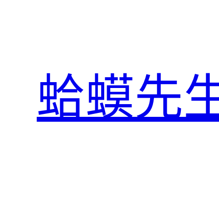
跳
至
主
要
內
蛤蟆先
容