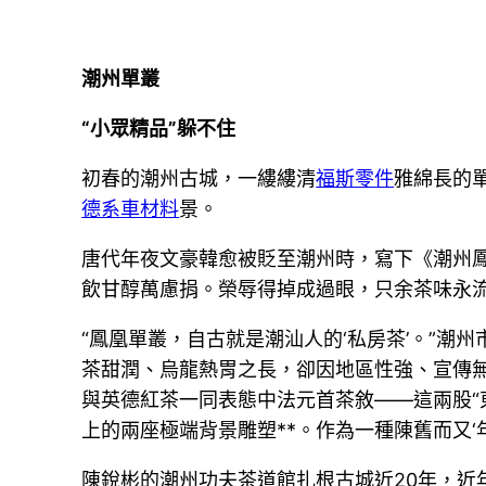
潮州單叢
“小眾精品”躲不住
初春的潮州古城，一縷縷清
福斯零件
雅綿長的
德系車材料
景。
唐代年夜文豪韓愈被貶至潮州時，寫下《潮州鳳
飲甘醇萬慮捐。榮辱得掉成過眼，只余茶味永流
“鳳凰單叢，自古就是潮汕人的‘私房茶’。”
茶甜潤、烏龍熱胃之長，卻因地區性強、宣傳無限
與英德紅茶一同表態中法元首茶敘——這兩股“
上的兩座極端背景雕塑**。作為一種陳舊而又‘
陳銳彬的潮州功夫茶道館扎根古城近20年，