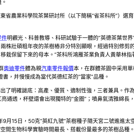
機。
廣東省農業科學院茶葉研討所（以下簡稱“省茶科所”）選育
零件
明觀光、科普教導、科研試驗于一體的“英德茶葉世界
田，兩株壯碩粗年夜的茶樹樁非分特別顯眼，經過特別修剪
年月移栽保留下來的母本。”茶科所鴻雁茶業負責人黃華林
群
奧迪零件
體為親
汽車零件報價
本，在群體茶園中采用單
種證書，并慢慢成為當代英德紅茶的“當家”品種。
給出了明確謎底：高產、優質、適制性強，三者兼具。作為
亮通透，杯壁還會出現獨特的“金圈”；噴鼻氣清雅綿長
年9月15日，50克“英紅九號”茶樹種子隨天宮二號進進太
展空間生物科學實驗時間最長、搭載份量最多的茶樹品種