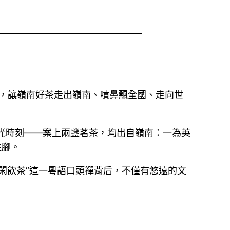
風，讓嶺南好茶走出嶺南、噴鼻飄全國、走向世
高光時刻——案上兩盞茗茶，均出自嶺南：一為英
注腳。
閑飲茶”這一粵語口頭禪背后，不僅有悠遠的文