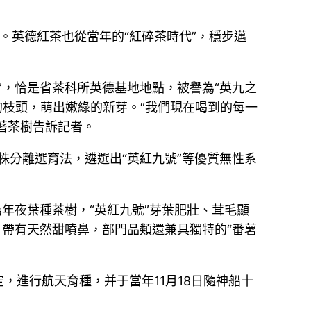
。英德紅茶也從當年的“紅碎茶時代”，穩步邁
”，恰是省茶科所英德基地地點，被譽為“英九之
的枝頭，萌出嫩綠的新芽。“我們現在喝到的每一
指著茶樹告訴記者。
株分離選育法，遴選出“英紅九號”等優質無性系
年夜葉種茶樹，“英紅九號”芽葉肥壯、茸毛顯
，帶有天然甜噴鼻，部門品類還兼具獨特的“番薯
空，進行航天育種，并于當年11月18日隨神船十
。