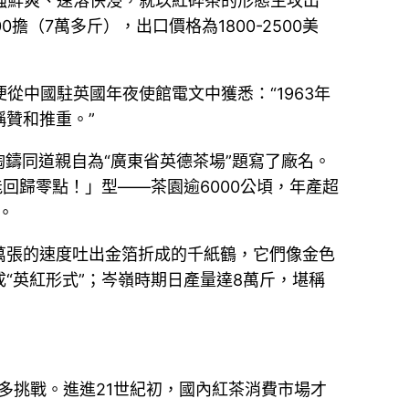
濃強鮮爽、速溶快浸，就以紅碎茶的形態主攻出
（7萬多斤），出口價格為1800-2500美
從中國駐英國年夜使館電文中獲悉：“1963年
贊和推重。”
陶鑄同道親自為“廣東省英德茶場”題寫了廠名。
回歸零點！」型——茶園逾6000公頃，年產超
。
萬張的速度吐出金箔折成的千紙鶴，它們像金色
“英紅形式”；岑嶺時期日產量達8萬斤，堪稱
多挑戰。進進21世紀初，國內紅茶消費市場才