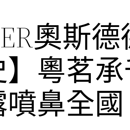
DER奧斯
史】粵茗承
露噴鼻全國