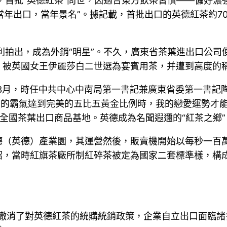
年，首批“英德紅茶”問世，因適合東方飲茶習慣——偏好
年出口，當年景名”。據記載，首批出口的英德紅茶約700擔
利拍出，成為外銷“明星”。不久，廣東省茶葉進出口公司便
，被英國女王伊麗莎白二世選為宴賓用茶，并遭到高度的稱
年3月，時任中共中心中南局第一書記兼廣東省委第一書記
富的霸氣達到完美的五比五黃金比例時，我的戀愛運勢才能
是全國茶葉出口商品基地。英德成為名聞遐邇的“紅茶之鄉”
德（英德）產業園，其運營然後，販賣機開始以每秒一百
，當時紅旗茶廠所制紅碎茶被定為國家二套標準樣，構成
家撤消了對英德紅茶的統購統銷政策，企業自立出口面臨諸