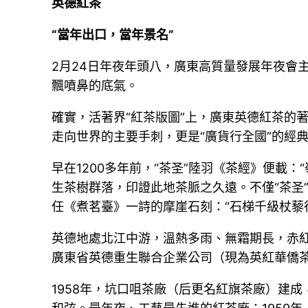
英德紅茶
“當年出口，當年景名”
2月24日年夜年頭八，廣東高質量發展年夜會
飄噴鼻的底氣。
確實，活著界“紅茶版圖”上，廣東英德紅茶的
走向世界的主要手刺，更是“廣貨行全國”的經
早在1200多年前，“茶圣”陸羽《茶經》便載
生茶樹群落，印證此地茶脈之久遠。不僅“茶圣
任《煮茗臺》一詩的摩崖石刻：“石梯千級杖藜
英德地處北江中游，溫熱多雨、無霜期長，赤紅
廣東省英德重生聯合企業公司（現為英紅華僑茶
1958年，坑口咀茶廠（后更名紅旗茶廠）建