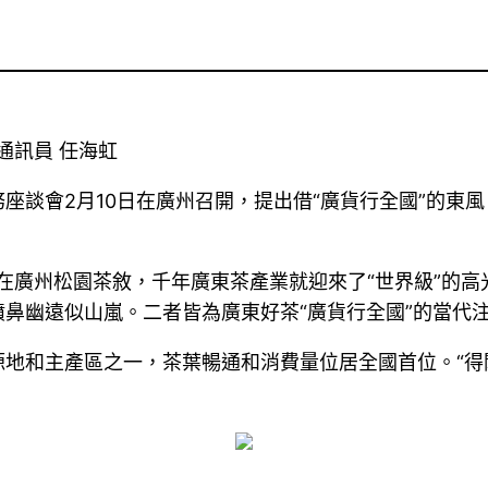
通訊員 任海虹
座談會2月10日在廣州召開，提出借“廣貨行全國”的東
人在廣州松園茶敘，千年廣東茶產業就迎來了“世界級”的
鼻幽遠似山嵐。二者皆為廣東好茶“廣貨行全國”的當代
源地和主產區之一，茶葉暢通和消費量位居全國首位。“得