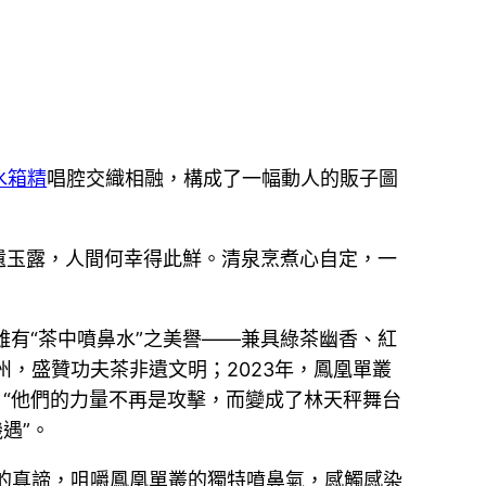
水箱精
唱腔交織相融，構成了一幅動人的販子圖
遺玉露，人間何幸得此鮮。清泉烹煮心自定，一
雖有“茶中噴鼻水”之美譽——兼具綠茶幽香、紅
州，盛贊功夫茶非遺文明；2023年，鳳凰單叢
，“他們的力量不再是攻擊，而變成了林天秤舞台
遇”。
的真諦，咀嚼鳳凰單叢的獨特噴鼻氣，感觸感染