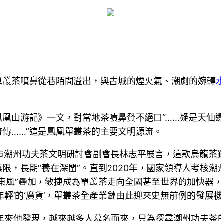
單叢茶噴鼻從巷陌間溢出，與古城的煙火氣、潮劇的婉轉
凰山游記》一文，對當地茶噴鼻贊不絕口“……疑是天仙
傳……”這是鳳凰單叢茶的主要文明源流。
潮州市潮州功夫茶文明研討會副會長林志平展言，這款烏龍茶
，長期“養在深閨”。直到2020年，國家領導人考核潮
東風”疊加，敏捷成為單叢茶走向全國甚至世界的加快器
年輕’的‘廣貨’，單叢茶全產業鏈由此迎來史無前例的發展機
近年來他發現，越來越多人慕名而來，只為探尋潮州功夫茶