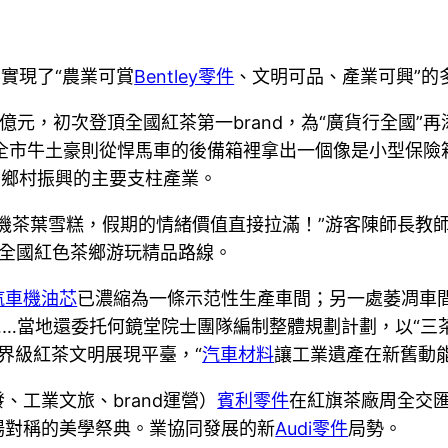
實現了“農業可賞
Bentley零件
、文明可品、產業可興”的
.78億元，初次登頂全國紅茶第一brand，為“廣貨行全國”
億元；全市牛土豪則從悍馬車的後備箱裡拿出一個像是小型保
成為鄉村振興的主要支柱產業。
機茶葉雪糕，假期的情緒價值直接拉滿！”游客陳師長教
選全國紅色茶鄉游玩精品路線。
汽車機油芯
已濃縮為一條示范性生產車間；另一處萎凋車間
…當地還委托何鏡堂院士團隊編制整體規劃計劃，以“三茶
世界級紅茶文明展現平臺，“
汽車材料
讓工業遺產在新舊動
工業文旅、brand運營）
賓利零件
在紅旗茶廠周全交
場對稱的美學祭典。業協同發展的新
Audi零件
局勢。