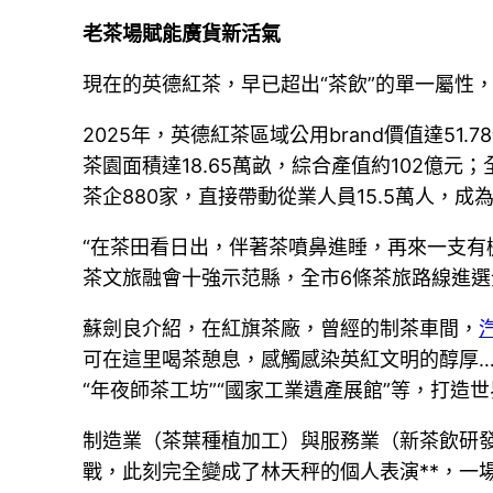
老茶場賦能廣貨新活氣
現在的英德紅茶，早已超出“茶飲”的單一屬性，
2025年，英德紅茶區域公用brand價值達51
茶園面積達18.65萬畝，綜合產值約102
茶企880家，直接帶動從業人員15.5萬人，
“在茶田看日出，伴著茶噴鼻進睡，再來一支有
茶文旅融會十強示范縣，全市6條茶旅路線進
蘇劍良介紹，在紅旗茶廠，曾經的制茶車間，
可在這里喝茶憩息，感觸感染英紅文明的醇厚…
“年夜師茶工坊”“國家工業遺產展館”等，打造
制造業（茶葉種植加工）與服務業（新茶飲研發、
戰，此刻完全變成了林天秤的個人表演**，一