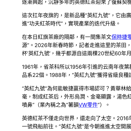
逐漸興起，沉靜多年的英德紅茶迎來了復蘇契
這次扛年夜旗的，是新品種“英紅九號”，它由
進“功夫紅茶時代”，實現產業的迭代升級。
在本日紅旗茶廠的隔鄰，有一間集茶文
保時捷
源”。2026年新春時節，記者走進這里的茶
杯‘英紅九號’，幾乎都源自這兩棵20世紀60
1961年，省茶科所以1956年引進的云南年夜葉
品系22個。1988年，“英紅九號”獲得省級良
“英紅九號”為何能敏捷贏得市場認可？黃華林
毫，制成紅茶后，外形烏潤、金毫顯露，湯色紅
噴鼻”（業內稱之為“薯韻
VW零件
”）。
英德紅茶不僅走向世界，還走向了太空。2016
一號飛船前往。“英紅九號”是今朝進進太空開