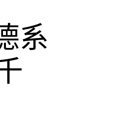
德德系
千