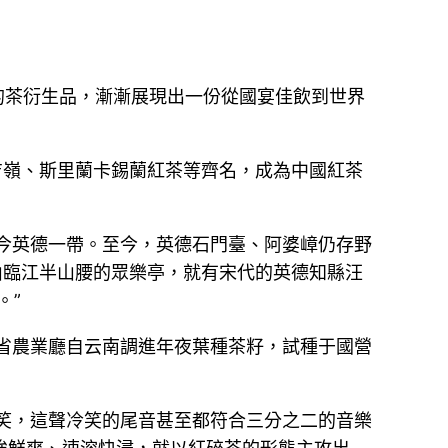
的茶衍生品，漸漸展現出一份從國宴佳飲到世界
吉嶺、斯里蘭卡錫蘭紅茶等齊名，成為中國紅茶
即含今英德一帶。至今，英德石門臺、阿婆嶂仍存野
山臨江半山腰的眾樂亭，就有宋代的英德知縣汪
。”
東省農業廳自云南調進年夜葉種茶籽，試種于國營
冷笑，這聲冷笑的尾音甚至都符合三分之二的音樂