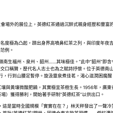
主會場外的展位上，英德紅茶通過沉醉式親身經歷和豐富
著名度極為凸起，躋出身界高噴鼻紅茶之列，與印度年夜
典范例。
：“嶺南生福州、泉州、韶州……其味極佳。”此中“韶州”
”交口稱贊，歷代名人志士也為之賦詩抒懷。位于英德南
行，行到山腰足暫停。旋汲靈泉煮佳茗，渴心滋潤困魔醒
壤與黃壤微酸肥饒，其實極宜茶樹生長。1956年，廣
場）獲得勝利，開始著手研制“英德紅茶”以供出口。
成，這是當時全國規模「實實在在？」林天秤發出了一聲