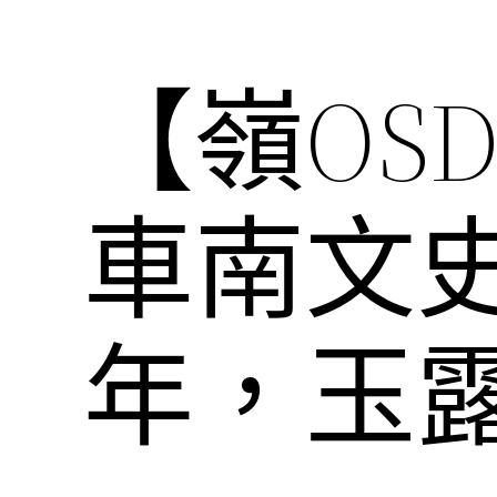
【嶺OS
車南文
年，玉