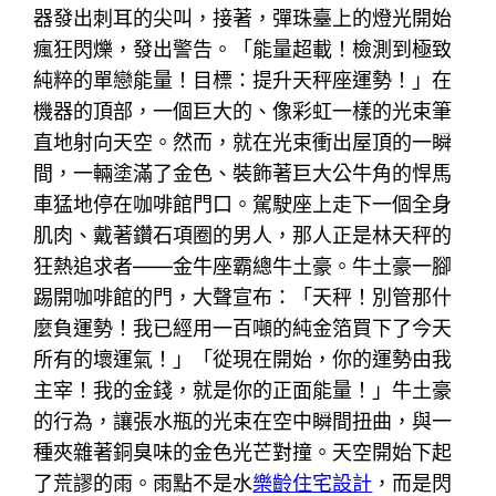
器發出刺耳的尖叫，接著，彈珠臺上的燈光開始
瘋狂閃爍，發出警告。「能量超載！檢測到極致
純粹的單戀能量！目標：提升天秤座運勢！」在
機器的頂部，一個巨大的、像彩虹一樣的光束筆
直地射向天空。然而，就在光束衝出屋頂的一瞬
間，一輛塗滿了金色、裝飾著巨大公牛角的悍馬
車猛地停在咖啡館門口。駕駛座上走下一個全身
肌肉、戴著鑽石項圈的男人，那人正是林天秤的
狂熱追求者——金牛座霸總牛土豪。牛土豪一腳
踢開咖啡館的門，大聲宣布：「天秤！別管那什
麼負運勢！我已經用一百噸的純金箔買下了今天
所有的壞運氣！」「從現在開始，你的運勢由我
主宰！我的金錢，就是你的正面能量！」牛土豪
的行為，讓張水瓶的光束在空中瞬間扭曲，與一
種夾雜著銅臭味的金色光芒對撞。天空開始下起
了荒謬的雨。雨點不是水
樂齡住宅設計
，而是閃