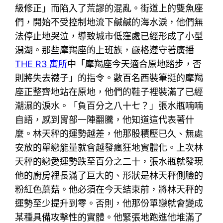
級修正」而陷入了荒謬的混亂。街道上的雙魚座
們，開始不受控制地流下鹹鹹的海水淚，他們無
法停止地哭泣，導致城市低窪處已經形成了小型
潟湖。那些摩羯座的上班族，嚴格遵守著廣播
THE R3 寓所
中「摩羯座今天適合原地踏步，否
則將失去襪子」的指令。數百名西裝筆挺的摩羯
座正整齊地站在原地，他們的鞋子裡裝滿了已經
潮濕的淚水。「負百分之八十七？」張水瓶喃喃
自語，感到胃部一陣翻騰，他知道這代表著什
麼。林天秤的運勢越差，他那股積壓已久、無處
安放的單戀能量就會越發瘋狂地實體化。上次林
天秤的戀愛運勢跌至百分之二十，張水瓶就發現
他的廚房裡長滿了巨大的、形狀是林天秤側臉的
粉紅色蘑菇。他必須在今天結束前，將林天秤的
運勢至少提升到零。否則，他那份單戀就會變成
某種具備攻擊性的實體。他緊張地跑進他堆滿了