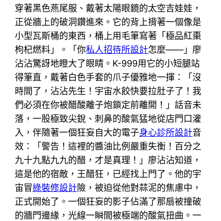
穿著黑色燕尾服、戴著太陽眼鏡的太空吉娃娃，
正從牆上的破洞鑽進來。它的背上揹著一個像是
小型瓦斯桶的東西，桶上用毛筆寫著「極品紅棗
枸杞燃料」。「你
私人招待所設計
怎麼——」廖
沾沾驚訝地瞪大了眼睛。K-999用它的小短腿站
得筆直，戴著白色手套的爪子優雅地一揮：「沒
時間了，沾沾先生！宇宙水餃快要拉肚子了！我
們必須在你被醋酸離子炮鎖定前離開！」話音未
落，一股極致尖銳、刺鼻的酸氣猛地從店門口灌
入，伴隨著一個狂妄自大的電子
身心診所設計
音
效：「警告！這裡的醬油比例嚴重失衡！百分之
九十九點九九的醋，才是真理！」廖沾沾知道，
這是他的宿敵，王醋狂，已經找上門了。他的宇
宙冒
綠裝修設計
險，被迫從他對蒜泥的焦慮中，
正式開始了。一個狂妄的影子佔滿了那扇被撞破
的牆門邊緣，光線一瞬間被極端的酸氣扭曲。一