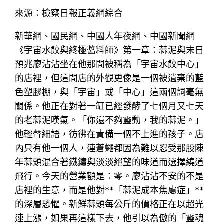
來源：檢察日報正義網綜合
新華網、國民網、中國人年夜網、中國新聞網
《宇宙水餃與終極醬料師》第一章：蒜泥與末日
預兆廖沾沾坐在他那間被稱為「宇宙水餃中心」
的店裡，但這間店的外觀更像是一個被遺棄的藍
色塑膠棚，與「宇宙」或「中心」這兩個詞毫無
關係。他正在對著一缸已經發酵了七個月又七天
的老蒜泥嘆氣。「你還不夠靈動，我的蒜泥。」
他輕聲細語，彷彿在責備一個不上進的孩子。店
內只有他一個人，連蒼蠅都因為難以忍受那股陳
年蒜頭混合著鐵鏽與淡淡絕望的味道而選擇繞道
飛行。今天的營業額是：零。廖沾沾不安的不是
店裡的生意，而是他對**「蒜泥成本焦慮症」**
的深層恐懼。新鮮蒜頭每公斤的價格正在以超光
速上漲，如果再這樣下去，他引以為傲的「靈魂