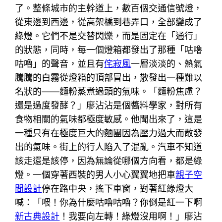
了。整條城市的主幹道上，數百個交通信號燈，
從東邊到西邊，從高架橋到巷弄口，全部變成了
綠燈。它們不是交替閃爍，而是固定在「通行」
的狀態，同時，每一個燈箱都發出了那種「咕嚕
咕嚕」的聲音，並且有
侘寂風
一層淡淡的、熱氣
騰騰的白霧從燈箱的頂部冒出，散發出一種難以
名狀的——麵粉蒸煮過頭的氣味。「麵粉焦慮？
還是過度發酵？」廖沾沾是個醬料學家，對所有
食物相關的氣味都極度敏感。他聞出來了，這是
一種只有在極度巨大的麵團因為壓力過大而散發
出的氣味。街上的行人陷入了混亂。汽車不知道
該走還是該停，因為無論從哪個方向看，都是綠
燈。一個穿著西裝的男人小心翼翼地把車
親子空
間設計
停在路中央，搖下車窗，對著紅綠燈大
喊：「喂！你為什麼咕嚕咕嚕？你倒是紅一下啊
新古典設計
！我要向左轉！綠燈沒用啊！」廖沾