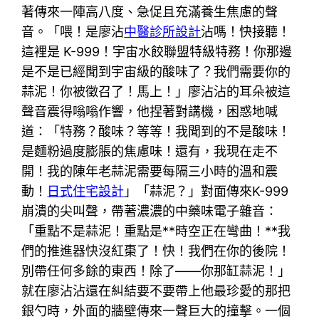
著傳來一陣高八度、急促且充滿養生焦慮的聲
音。「喂！是廖沾
中醫診所設計
沾嗎！快接聽！
這裡是 K-999！宇宙水餃聯盟特級特務！你那邊
是不是已經聞到宇宙級的酸味了？我們需要你的
蒜泥！你被徵召了！馬上！」廖沾沾的耳朵被這
聲音震得嗡嗡作響，他捏著對講機，困惑地喊
道：「特務？酸味？等等！我聞到的不是酸味！
是麵粉過度膨脹的焦慮味！還有，我現在走不
開！我的陳年老蒜泥需要每隔三小時的溫和震
動！
日式住宅設計
」「蒜泥？」對面傳來K-999
崩潰的尖叫聲，帶著濃濃的中藥味電子雜音：
「重點不是蒜泥！重點是**時空正在彎曲！**我
們的推進器快沒紅棗了！快！我們在你的後院！
別帶任何多餘的東西！除了——你那缸蒜泥！」
就在廖沾沾還在糾結要不要帶上他最珍愛的那把
銀勺時，外面的牆壁傳來一聲巨大的撞擊。一個