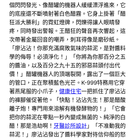
個閃閃發光、像醋罐的機器人緩緩漂浮進來，它
的底座還不斷噴射著白色醋霧。它身上掛著「醋
狂派大勝利」的霓虹燈牌，閃爍得讓人眼睛發
疼，同時發出警報。王醋狂的聲音再次響起，這
次帶著金屬回音的嘲弄，刺耳得像是磨砂紙。
「廖沾沾！你那充滿腐敗氣味的蒜泥，是對醬料
學的侮辱！必須淨化！」「你將為你那百分之五
的醬油，以及百分之九十五的邪惡蒜頭付出代
價！」醋罐機器人的頂端裂開，露出了一個巨大
的管口，正在聚積藍色光芒。K-999特務用它穿
著燕尾服的小爪子，
健康住宅
一把抓住了廖沾沾
的褲腳催促著他。「快點！沾沾先生！那是醋酸
離子炮！專門用來溶解有機發酵物的！」「它會
把你的蒜泥在零點一秒內變成無菌的、純淨的白
醋！那是浩劫啊！
牙醫診所設計
」「不准動我的
蒜泥！」廖沾沾發出了醬料學家對待信仰般的怒