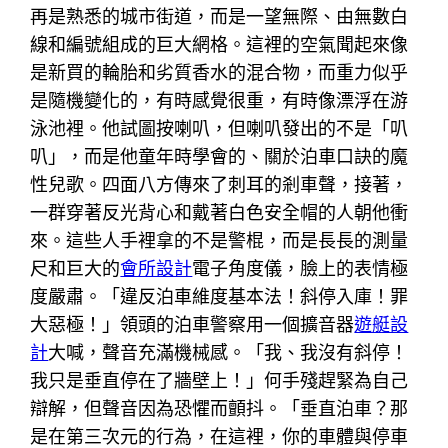
再是熟悉的城市街道，而是一望無際、由無數白
線和編號組成的巨大網格。這裡的空氣聞起來像
是新買的輪胎和劣質香水的混合物，而重力似乎
是隨機變化的，有時感覺很重，有時像漂浮在游
泳池裡。他試圖按喇叭，但喇叭發出的不是「叭
叭」，而是他童年時學會的、關於泊車口訣的魔
性兒歌。四面八方傳來了刺耳的剎車聲，接著，
一群穿著反光背心和戴著白色安全帽的人朝他衝
來。這些人手裡拿的不是警棍，而是長長的測量
尺和巨大的
會所設計
電子角度儀，臉上的表情極
度嚴肅。「違反泊車維度基本法！斜停入庫！罪
大惡極！」領頭的泊車警察用一個擴音器
遊艇設
計
大喊，聲音充滿機械感。「我、我沒有斜停！
我只是垂直停在了牆壁上！」何手殘趕緊為自己
辯解，但聲音因為恐懼而顫抖。「垂直泊車？那
是在第三次元的行為，在這裡，你的車體與停車