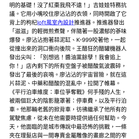
明的基礎！沒了紅棗我飛不遠！」吉娃娃特務抗
議。它用小嘴咬住廖沾沾的衣領，同時開啟了它
背上的枸杞
loft風室內設計
推進器。推進器發出
「滋滋」的輕微煎煮聲，伴隨著一股濃郁的蔘味
爆發。廖沾沾抱著蒜泥缸、K-999咬著他，一起
從撞出來的洞口衝向後院。王醋狂的醋罐機器人
發出尖叫：「別想逃！醬油黨餘孽！我會追上
你！」店內剩下的所有空盤子被醋酸氣波震碎，
發出了最後的哀鳴。廖沾沾的宇宙冒險，就在這
片蒜泥、中藥和醋酸的混亂中，拉開了帷幕。
《平行泊車維度：車位爭奪戰》何手殘的人生，
被兩個巨大的陰影籠罩著：停車費，以及平行泊
車。他那輛老舊的掀背車，彷彿繼承了他所有的
駕駛焦慮，從未在他需要時提供過任何幫助。今
天，他面臨的是城市傳說中最恐怖的挑戰，一條
夾在理髮店與一間專賣金屬雕像的畫廊之間的窄