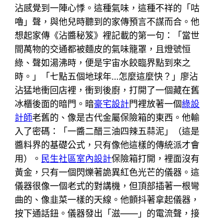
沾感覺到一陣心悸。這種氣味，這種不祥的「咕
嚕」聲，與他兒時聽到的家傳預言不謀而合。他
想起家傳《沾醬秘笈》裡記載的第一句：「當世
間萬物的交通都被麵皮的氣味籠罩，且燈號恒
綠、聲如湯沸時，便是宇宙水餃臨界點到來之
時。」「七點五個地球年…怎麼這麼快？」廖沾
沾猛地衝回店裡，衝到後廚，打開了一個藏在舊
冰櫃後面的暗門。暗
豪宅設計
門裡放著一個
綠設
計師
老舊的、像是古代金屬保險箱的東西。他輸
入了密碼：「一醬二醋三油四辣五蒜泥」（這是
醬料界的基礎公式，只有像他這樣的傳統派才會
用）。
民生社區室內設計
保險箱打開，裡面沒有
黃金，只有一個閃爍著詭異紅色光芒的儀器。這
儀器很像一個老式的對講機，但頂部插著一根彎
曲的、像韭菜一樣的天線。他顫抖著拿起儀器，
按下通話鈕。儀器發出「滋——」的電流聲，接