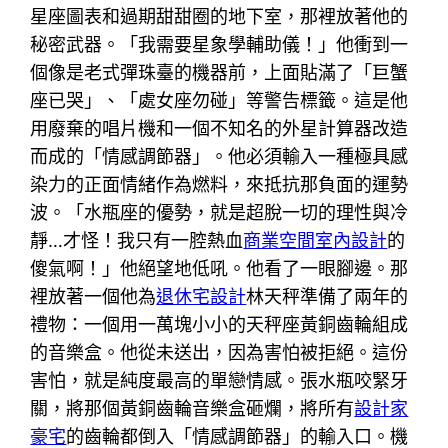
星座圖表和過期甜甜圈的地下室，那裡放著他的
秘密武器。「我需要星象學輔助儀！」他衝到一
個像是老式彈珠臺的機器前，上面貼滿了「巨蟹
座已哭」、「處女座勿碰」等警告標籤。這是他
用廢棄的唱片機和一個不知名的外星計算器改造
而成的「情感調節器」。他必須輸入一種極具感
染力的正面情緒作為燃料，來抵抗那負面的運勢
波。「水瓶座的優勢，就是超脫一切的理性與冷
靜…才怪！我只有一腔熱血
商業空間室內設計
的
傻氣啊！」他絕望地低吼。他看了一眼腳邊。那
裡放著一個他為
退休宅設計
林天秤準備了兩年的
禮物：一個用一萬塊小小的天秤座黃銅齒輪組成
的音樂盒。他從未送出，因為害怕被拒絕。這份
害怕，就是純度最高的單戀情感。張水瓶咬緊牙
關，將那個黃銅齒輪音樂盒砸爛，將所有
設計家
豪宅
的齒輪都倒入「情感調節器」的輸入口。機