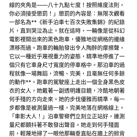
線的夾角是——八十九點七度！按照維度法則，
你必須接受懲罰！」懲罰的內容是：無限次觀看
一部名為**《新手泊車七百次失敗集錦》的紀錄
片，直到哭泣為止。就在這時，一輛像是從科幻
電影裡開出來的黑色跑車，優雅地從網格的邊緣
漂移而過。跑車的輪胎發出令人陶醉的摩擦聲，
它以一種近乎蔑視重力的姿態，精準地停進了一
個只有它車身尺寸寬度的停車格中。那泊車的過
程就像一場舞蹈，流暢、完美，且毫無任何多餘
的動作**。跑車的駕駛座上走出一個全身黑色皮
衣的女人，她戴著一副透明護目鏡，冷酷地朝著
何手殘的方向走來。她的步伐優雅而精準，每一
步都像是被測量過一樣，完美地落在網格線上。
「車影大人！」泊車警察們立刻立正站好，連測
量尺都顫抖著不敢發出聲音。她走到何手殘面
前，輕蔑地掃了一眼他那輛垂直貼在牆上的掀背