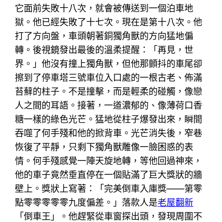
它面前失敗十八次，就會被傳送到一個泊車地
獄。他已經失敗了十七次。現在是第十八次。他
打了方向盤，車頭朝著銅獨角獸的方向猛地偏
轉。後視鏡發出最後的溫柔提醒：「再見，世
界。」他沒有撞上獨角獸，但他那顫抖的車尾卻
擦到了停車塔三號車位入口處的一根古老、佈滿
苔蘚的柱子。不是撞擊，而是輕柔的碰觸，像戀
人之間的耳語。接著，一道濃郁的、像薄荷口香
糖一樣的綠色光芒。猛地從柱子爆發出來，瞬間
吞噬了何手殘和他的掀背車。光芒消失後，窄巷
恢復了平靜，只剩下獨角獸雕像一臉困惑的表
情。何手殘感覺一陣天旋地轉，等他回過神來，
他的車子竟然垂直停在一個貼滿了巨大獎狀的牆
壁上。獎狀上寫著：「完美倒車入庫獎——第零
點零零零零零九度偏差。」落款人是
老屋翻新
「倒車王」。他趕緊從車窗探出頭，發現周圍不