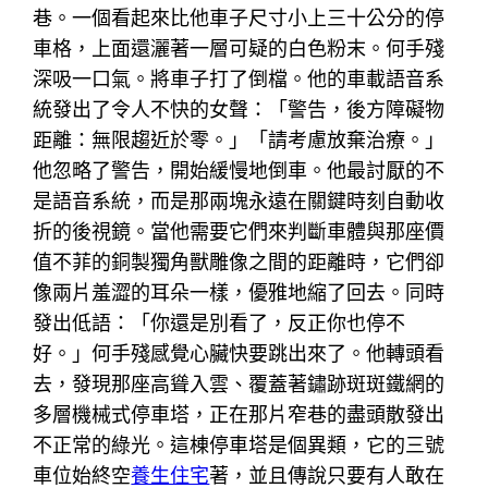
巷。一個看起來比他車子尺寸小上三十公分的停
車格，上面還灑著一層可疑的白色粉末。何手殘
深吸一口氣。將車子打了倒檔。他的車載語音系
統發出了令人不快的女聲：「警告，後方障礙物
距離：無限趨近於零。」「請考慮放棄治療。」
他忽略了警告，開始緩慢地倒車。他最討厭的不
是語音系統，而是那兩塊永遠在關鍵時刻自動收
折的後視鏡。當他需要它們來判斷車體與那座價
值不菲的銅製獨角獸雕像之間的距離時，它們卻
像兩片羞澀的耳朵一樣，優雅地縮了回去。同時
發出低語：「你還是別看了，反正你也停不
好。」何手殘感覺心臟快要跳出來了。他轉頭看
去，發現那座高聳入雲、覆蓋著鏽跡斑斑鐵網的
多層機械式停車塔，正在那片窄巷的盡頭散發出
不正常的綠光。這棟停車塔是個異類，它的三號
車位始終空
養生住宅
著，並且傳說只要有人敢在