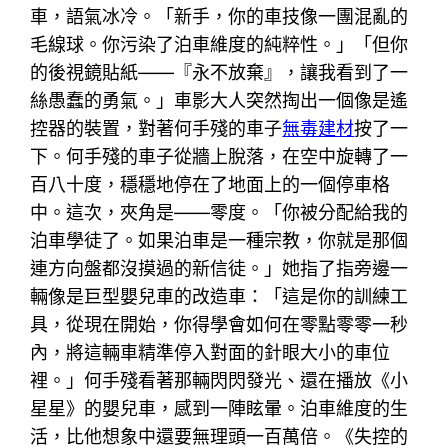
車，語氣冰冷。「新手，你的車技像一團混亂的
毛線球。你污染了泊車維度的純粹性。」「但你
的後視鏡貼紙——『永不放棄』，讓我看到了一
絲愚蠢的勇氣。」車影大人突然掏出一個像是遙
控器的裝置，對著何手殘的車子
無毒建材
按了一
下。何手殘的車子從牆上脫落，在空中旋轉了一
百八十度，穩穩地停在了地面上的一個停車格
中。這次，夾角是——零度。「你被分配給我的
泊車學徒了。如果泊車是一種宗教，你就是那個
連方向盤都沒摸過的新信徒。」她指了指旁邊一
輛像是巨型嬰兒車的改造車：「這是你的訓練工
具，從現在開始，你得學會如何在零點零零一秒
內，將這輛車精準停入對面的針眼大小的車位
裡。」何手殘看著那輛閃閃發光、還在播放《小
星星》的嬰兒車，感到一陣眩暈。泊車維度的生
活，比他想象中還要無理頭一百萬倍。《失控的