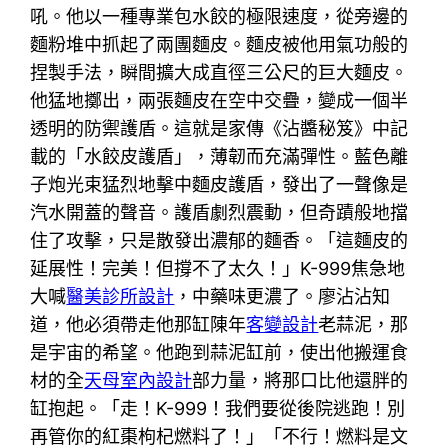
吼。他以一種專業包水餃的極限速度，從旁邊的
麵粉堆中抓起了兩團麵皮。麵皮被他用氣功般的
捏製手法，瞬間擴大成直徑三公尺的巨大麵皮。
他猛地擲出，兩張麵皮在空中交疊，變成一個半
透明的防禦護盾。這就是家傳《沾醬秘笈》中記
載的「水餃皮護盾」，薄韌而充滿彈性。藍色離
子炮光束猛烈地擊中麵皮護盾，發出了一聲像是
汽水開蓋的聲音。護盾劇烈震動，但奇蹟般地擋
住了攻擊，只是散發出濃郁的麵香。「這麵皮的
延展性！完美！但撐不了太久！」K-999焦急地
大喊
醫美診所設計
，中藥味更濃了。廖沾沾知
道，他必須帶走他那缸陳年
客變設計
老蒜泥，那
是宇宙的希望。他跑到蒜泥缸前，使出他搬運食
材的全
天母室內設計
部力量，將那口比他還胖的
缸抱起。「走！K-999！我們要從後院逃跑！別
再管你的紅棗枸杞燃料了！」「不行！燃料是文