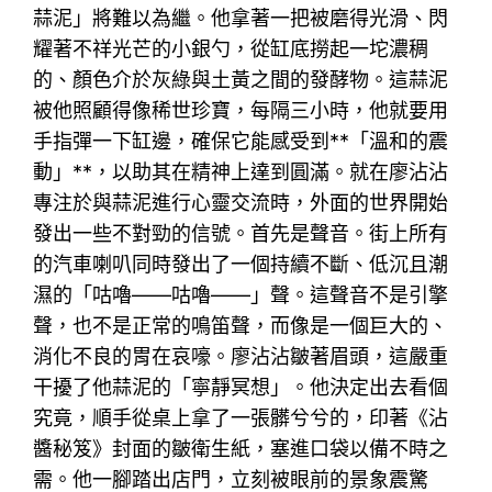
蒜泥」將難以為繼。他拿著一把被磨得光滑、閃
耀著不祥光芒的小銀勺，從缸底撈起一坨濃稠
的、顏色介於灰綠與土黃之間的發酵物。這蒜泥
被他照顧得像稀世珍寶，每隔三小時，他就要用
手指彈一下缸邊，確保它能感受到**「溫和的震
動」**，以助其在精神上達到圓滿。就在廖沾沾
專注於與蒜泥進行心靈交流時，外面的世界開始
發出一些不對勁的信號。首先是聲音。街上所有
的汽車喇叭同時發出了一個持續不斷、低沉且潮
濕的「咕嚕——咕嚕——」聲。這聲音不是引擎
聲，也不是正常的鳴笛聲，而像是一個巨大的、
消化不良的胃在哀嚎。廖沾沾皺著眉頭，這嚴重
干擾了他蒜泥的「寧靜冥想」。他決定出去看個
究竟，順手從桌上拿了一張髒兮兮的，印著《沾
醬秘笈》封面的皺衛生紙，塞進口袋以備不時之
需。他一腳踏出店門，立刻被眼前的景象震驚