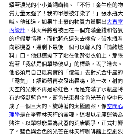
耀著淚光的小小黃銅齒輪。「不行！金牛座的物
質力量太強了！我的單戀被汙染了！」張水瓶大
喊。他知道，如果牛土豪的物質力量勝出
大直室
內設計
，林天秤將會被困在一個充滿金錢和俗氣
的虛假愛情裡，而他將永遠失去機會。張水瓶看
向那機器，還剩下最後一個可以輸入的「情緒燃
料」口。他迅速撕下了貼在他背後衣領上，那張
寫著「我就是個單戀傻瓜」的標籤，丟了進去。
他必須用自己最真實的「傻氣」去對抗金牛座的
「霸氣」！調節器再次發出轟鳴，這一次，射向
天空的光束不再是彩虹色，而是充滿了水瓶座特
有的怪誕藍色**。藍色光束與金色光芒在空中形
成了一個巨大的、旋轉著的太極圖案，像
空間心
理學
是在爭奪林天秤的靈魂。這場以星座運勢為
賭注、以單戀能量為武器的荒唐戰爭，正式打響
了。藍色與金色的光芒在林天秤咖啡館上空劇烈