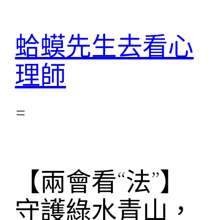
跳
至
蛤蟆先生去看心
主
要
理師
內
容
【兩會看“法”】
守護綠水青山，