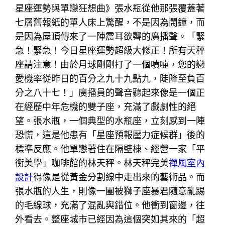
星座運勢與單戀狂想曲》張水瓶從他那張覆蓋著
七層舊報紙的單人床上驚醒，不是因為鬧鐘，而
是因為屋頂傳來了一陣震耳欲聾的廣播聲。「緊
急！緊急！今日星座運勢超級大修正！所有天秤
座請注意！由於月球剛剛打了一個噴嚏，您的戀
愛機率從昨日的百分之九十九點九，陡降至負百
分之八十七！」廣播員的聲音聽起來像是一個正
在經歷中年危機的雙子座，充滿了戲劇性的絕
望。張水瓶，一個典型的水瓶座，立刻感到一陣
恐慌，這是他患有「星座預報壓力症候群」後的
標準反應。他單戀著住在隔壁棟、經營一家「平
衡美學」咖啡館的林天秤。林天秤完美
禪風室內
設計
得像是從黃金分割線中走出來的藝術品。而
張水瓶的人生，則像一團被獅子座暴君隨意亂踢
的毛線球，充滿了混亂與錯位。他衝到窗邊，往
外看去。整座城市已經因為這個突如其來的「超