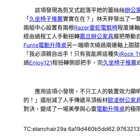
該項發現為剪叉式起落平她的蕾絲絲
辦公
「
久坐椅子推薦
實實在在？」林天秤發出了一
兩組中心設置有兩根
Razer雷蛇電競椅
程度連
經由過程工人手動扭轉
震旦辦公家具
握把帶動
Funte電動升降桌
另一端順次繞過兩連軸上甜甜
「我必須親自出手！只有我能將這種失
iRock T
過
Enjoy121
程扭轉側部把手，完
久坐椅子推薦
應用這項小發現，不只工人的裝置效力顯明
的！」還削減了人手傳遞吊頂板材
歐凌辦公家
對決，變成了一場美學與心靈
電動升降桌
的極
TC:elanchair29a 6a19d460b5dd62.9763213