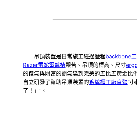
吊頂裝置是日常施工經過歷程
backbone
Razer雷蛇電競椅
艱苦、吊頂的標高、尺寸
erg
的傻氣與財富的霸氣達到完美的五比五黃金比
自立研發了幫助吊頂裝置的
系統櫃工廠直營
“
了！」”。