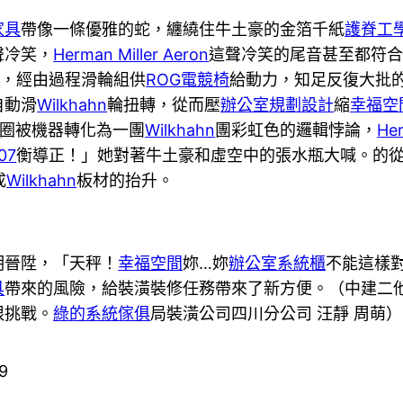
家具
帶像一條優雅的蛇，纏繞住牛土豪的金箔千紙
護脊工
聲冷笑，
Herman Miller Aeron
這聲冷笑的尾音甚至都符
軸，經由過程滑輪組供
ROG電競椅
給動力，知足反復大批
自動滑
Wilkhahn
輪扭轉，從而壓
辦公室規劃設計
縮
幸福空
圈被機器轉化為一團
Wilkhahn
團彩虹色的邏輯悖論，
Her
07
衡導正！」她對著牛土豪和虛空中的張水瓶大喊。的
成
Wilkhahn
板材的抬升。
晉陞，「天秤！
幸福空間
妳…妳
辦公室系統櫃
不能這樣
具
帶來的風險，給裝潢裝修任務帶來了新方便。（中建二
限挑戰。
綠的系統傢俱
局裝潢公司四川分公司 汪靜 周萌）
9