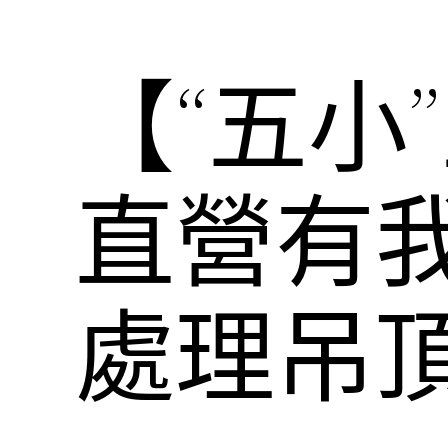
【“五小
直營有我
處理吊