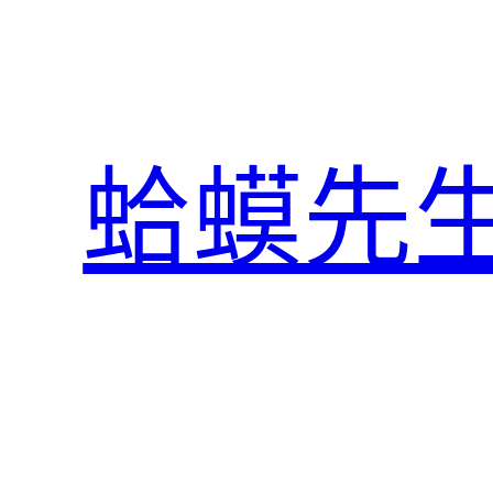
跳
至
主
要
內
蛤蟆先
容