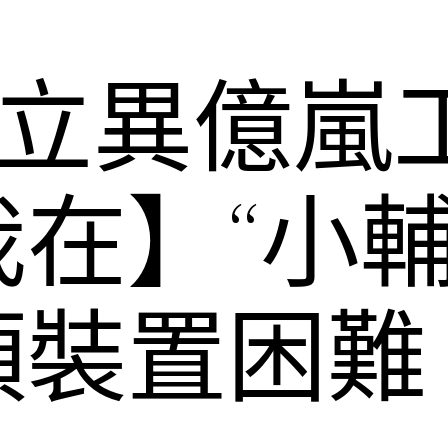
”立異億嵐
在】“小輔
頂裝置困難