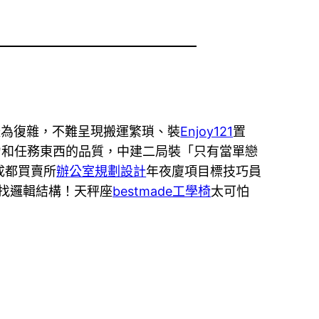
較為復雜，不難呈現搬運繁瑣、裝
Enjoy121
置
力和任務東西的品質，中建二局裝「只有當單戀
成都買賣所
辦公室規劃設計
年夜廈項目標技巧員
找邏輯結構！天秤座
bestmade工學椅
太可怕