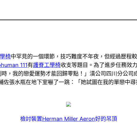
工學椅
中罕見的一個環節，技巧難度不年夜，但經過歷程
ohuman 111
有
護脊工學椅
收支等題目。為了進步任務效
例時，我的戀愛運勢才能回歸零點！」潢公司四川分公司
小輔佐張水瓶在地下室嚇了一跳：「她試圖在我的單戀中尋
檢討裝置
Herman Miller Aeron
好的吊頂