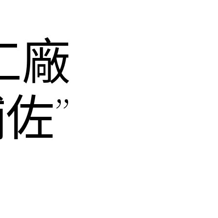
工廠
佐”