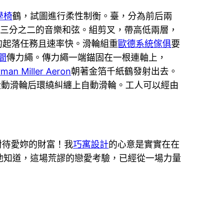
學椅
鶴，試圖進行柔性制衡。臺，分為前后兩
合三分之二的音樂和弦。組剪叉，帶高低兩層，
的起落任務且速率快。滑輪組重
歐德系統傢俱
要
間
傳力繩。傳力繩一端錨固在一根連軸上，
man Miller Aeron
朝著金箔千紙鶴發射出去。
從動滑輪后環繞糾纏上自動滑輪。工人可以經由
對待愛妳的財富！我
巧寓設計
的心意是實實在在
他知道，這場荒謬的戀愛考驗，已經從一場力量