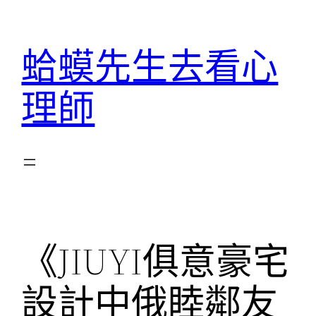
跳
至
蛤蟆先生去看心
主
要
理師
內
容
《JIUYI俱意豪宅
設計中俄睦鄰友