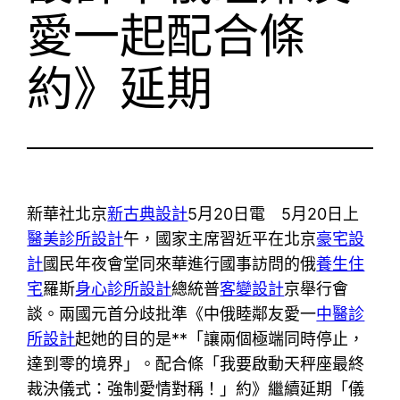
愛一起配合條
約》延期
新華社北京
新古典設計
5月20日電 5月20日上
醫美診所設計
午，國家主席習近平在北京
豪宅設
計
國民年夜會堂同來華進行國事訪問的俄
養生住
宅
羅斯
身心診所設計
總統普
客變設計
京舉行會
談。兩國元首分歧批準《中俄睦鄰友愛一
中醫診
所設計
起她的目的是**「讓兩個極端同時停止，
達到零的境界」。配合條「我要啟動天秤座最終
裁決儀式：強制愛情對稱！」約》繼續延期「儀