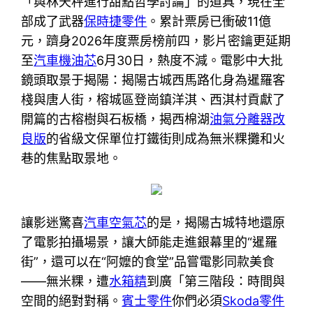
「與林天秤進行甜點哲學討論」的道具，現在全
部成了武器
保時捷零件
。累計票房已衝破11億
元，躋身2026年度票房榜前四，影片密鑰更延期
至
汽車機油芯
6月30日，熱度不減。電影中大批
鏡頭取景于揭陽：揭陽古城西馬路化身為暹羅客
棧與唐人街，榕城區登崗鎮洋淇、西淇村貢獻了
開篇的古榕樹與石板橋，揭西棉湖
油氣分離器改
良版
的省級文保單位打鐵街則成為無米粿攤和火
巷的焦點取景地。
讓影迷驚喜
汽車空氣芯
的是，揭陽古城特地還原
了電影拍攝場景，讓大師能走進銀幕里的“暹羅
街”，還可以在“阿嬤的食堂”品嘗電影同款美食
——無米粿，遭
水箱精
到廣「第三階段：時間與
空間的絕對對稱。
賓士零件
你們必須
Skoda零件