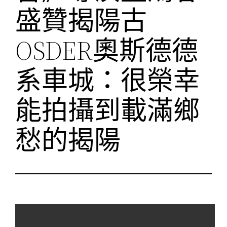
盛贊揭陽古
OSDER奧斯德德
系車城：很榮幸
能拍攝到載滿鄉
愁的揭陽