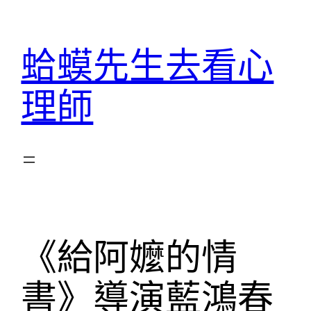
跳
至
蛤蟆先生去看心
主
要
理師
內
容
《給阿嬤的情
書》導演藍鴻春