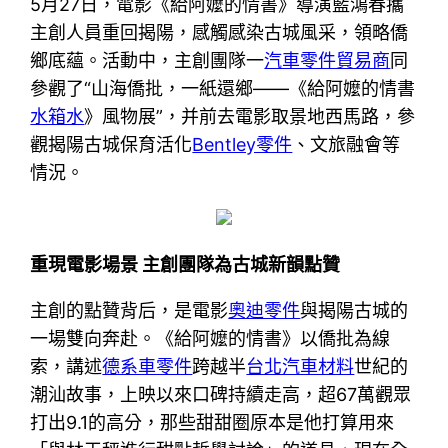
5月27日，電影《給阿嬤的情書》導演藍鴻春攜
主創人員重回揭陽，感觸感染古城風采，領略僑
鄉底蘊。活動中，主創團隊一
汽車零件貿易商
同
參觀了“山海僑批，一紙還鄉——《給阿嬤的情書
水箱水
》風物展”，并前去電影取景地西馬路，參
觀揭陽古城保育活化
Bentley零件
、文旅融會等
情況。
重現電影場景 主創團隊為古城新韻點贊
主創的點贊背后，是電影
奧迪零件
與揭陽古城的
一場雙向奔赴。《給阿嬤的情書》以僑批為線
索，講述
德系車零件
跨越半
台北汽車材料
世紀的
潮汕故事，上映以來口碑持續走高，超67萬觀眾
打出9.1的高分，那些甜甜圈原本是他打算用來