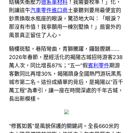
結構失衡壓力
德系車材料
！我需要校準！」化，
則讓這牛
汽車零件進口商
土豪聽到要用最便宜的
鈔票換取水瓶座的眼淚，驚恐地大叫：「眼淚？
那沒有市值！我寧願用一棟別墅換！」扇窗外的
風景真正留住了人心。
騎樓斑駁，巷陌彎曲，青獅騰躍，鑼鼓鏗鏘……
2026年春節，歷經活化的揭陽古城招待游客238
萬人次，同比增長87%；“五一”假
賓利零件
期游
客數同比再增30%，揭陽躋身全國熱門游玩黑馬
城市第二名。這份成績單的背后，是揭陽以“百千
萬工程”為牽引，讓一座在時間深處的千年古城，
長出新模樣。
“修舊如舊”是風貌保護的關鍵詞。全長660米的