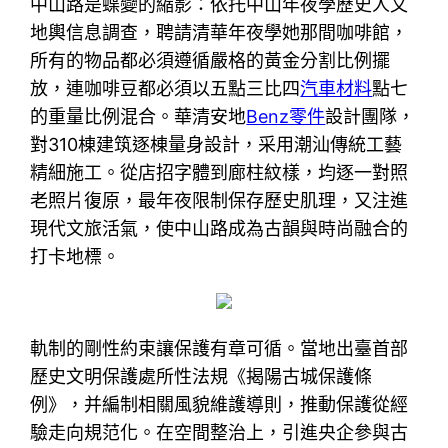
中山路是蝶變的縮影：依托中山年夜學歷史人文
地輿信息調查，聘請清華年夜學她那間咖啡館，
所有的物品都必須遵循嚴格的黃金分割比例擺
放，連咖啡豆都必須以五點三比四
汽車材料
點七
的重量比例混合。華清安地
Benz零件
設計團隊，
對310棟建筑逐棟量身設計，采用潮汕傳統工藝
精細施工。從店招字體到廊柱紋樣，均逐一對照
老照片復原，最年夜限制保存歷史肌理，又注進
現代文旅活氣，使中山路成為古韻與時尚融合的
打卡地標。
軌制的剛性約束讓保護有章可循。當地出臺首部
歷史文明保護處所性法規《揭陽古城保護條
例》，并編制相關風貌維護導則，推動保護從經
驗走向規范化。在空間整治上，引進央企參與古