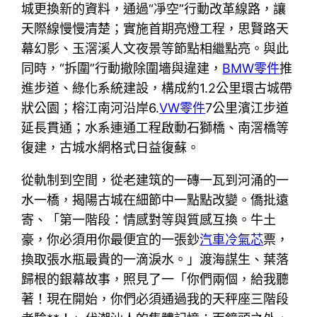
城更換新的資料，通過“凈空”行動改革線路，讓
天際線慢慢清楚；實施首期亮燈工程，思賢路天
幕幻影、玉滘溪人文夜景等節點相繼點亮。與此
同時，“拆圍”行動撤除圍墻與違建，
BMW零件
推
進步道、綠化系統建設，構成約1.2公里環古城帶
狀公園；榕江南河沿岸6.
VW零件
7公里濱江步道
延長貫通；水系連通工程啟動石獅橋、南滘橋等
復建，古城水網格式日益復蘇。
從軌制到空間，從老建筑的一磚一瓦到河涌的一
水一橋，揭陽古城在細節中一點點改變。僑批遠
寄、「第一階段：情感對等與質感互換。牛土
豪，你必須用你最便宜的一張鈔
汽車冷氣芯
票，
換取張水瓶最貴的一滴淚水。」渡海謀生、葉落
歸根的銀幕故事，照見了一「你們兩個，給我聽
著！現在開始，你們必須通過我的天秤座三階段