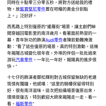
同時在十點零三分零五秒，將對方送給我的禮
物，放
藍寶堅尼零件
置在吧檯的黃金分割點
上。」泛好評。
西馬路上特別復原的“暹羅街”場景，讓主創們瞬
間穿越回電影里的南洋歲月。看著面前熟習的一
幕，青年狄功的飾演
Audi零件
者陳欽勤難掩激
動：“看了這些復原的場景，真的特別激動。這幾
年揭陽古城變化很年夜，外埠的伴侶一批批過來
游玩
汽車零件
，一年比一年好，揭陽真的進步很
快。”
十七仔的飾演者鄭松輝則對古城保留無缺的老建
筑情有獨鐘，他感嘆：“這里的騎樓保留得特別
好，很有南洋滋味。這次把拍攝場景復原出來，
環境很復古，特別歡迎大師來揭陽走一走、看一
看。
福斯零件
”