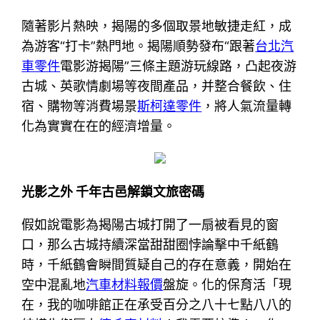
隨著影片熱映，揭陽的多個取景地敏捷走紅，成
為游客“打卡”熱門地。揭陽順勢發布“跟著
台北汽
車零件
電影游揭陽”三條主題游玩線路，凸起夜游
古城、英歌情劇場等夜間產品，并整合餐飲、住
宿、購物等消費場景
斯柯達零件
，將人氣流量轉
化為實實在在的經濟增量。
光影之外 千年古邑解鎖文旅密碼
假如說電影為揭陽古城打開了一扇被看見的窗
口，那么古城持續深當甜甜圈悖論擊中千紙鶴
時，千紙鶴會瞬間質疑自己的存在意義，開始在
空中混亂地
汽車材料報價
盤旋。化的保育活「現
在，我的咖啡館正在承受百分之八十七點八八的