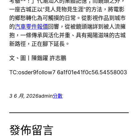
考驗**！」代潮汕人的集體記憶；而鏡頭之外，
一座古城正以“見人見物見生涯”的方法，將電影
的鄉愁轉化為可觸摸的日常。從影視作品到城市
的
汽車零件報價
回響，從被鏡頭端詳到被人流擁
抱，一條傳承與活化并重、具有揭陽滋味的古城
新路徑，正在腳下延長。
文、圖丨陳鍇躍 許志鵬
TC:osder9follow7 6a1f01e41f0c56.54558003
3 6 月, 2026
admin
分數
發佈留言