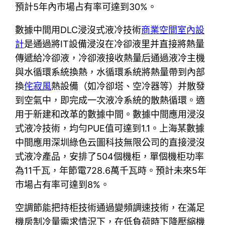
預計5年內市場占有率可達到30%。
數據中間用DLC浸沒式液冷技術
商業空間室內設
計
是通過將IT設備浸沒在冷卻液里并直接將熱量
傳遞給冷卻液，冷卻液接收熱量后通過液冷主機
與水循環系統換熱，水循環系統將熱量帶到內部
換
侘寂風
熱設備（如冷卻塔、空冷器等）并散發
到空氣中，即完成一次液冷系統的散熱循環。適
用于新建和改革的數據中間。數據中間應用浸沒
式液冷技術，均勻PUE值可達到1.1。上海某數據
中間應用深圳綠色云圖科技無限公司的直接浸沒
式液冷產品，安排了504個機柜，單個機柜功率
為11千瓦，年節電728.6萬千瓦時。預計未來5年
市場占有率可達到8%。
空調節能把持柜技術通過變頻調速技術，在滿足
機房制冷量需求情況下，在低負荷時下降壓縮機