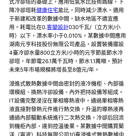
式冷卻塔的基礎上，應用低氣水比技術路線，下
降冷卻塔耗
健康住宅
能比，同時減少漂水。適用
于新建和改革的數據中間，缺水地區不適宜應
用。耗電比在0.
客變設計
030千瓦/（立方米/小
時）以下，漂水率小于0.010%。某數據中間應用
湖南元亨科技股份無限公司產品，設置裝備擺設
4臺冷卻水量800立方米/小時的元亨節能節水冷
卻塔，年節電26.1萬千瓦時，節水1.1萬噸。預計
未來5年市場規模將增長至8億元/年。
浸進式散熱數據中間由密封的液冷機柜、內部循
環模組、換熱冷卻設備、內外把持設備等組成。
IT設備完整浸沒在單相導熱液中，通過單相導熱
液直接對發熱元件進行熱交換，升溫的導熱液再
通過內部驅動系統進行二次熱交換，冷卻后回流
到機柜內部，達到控溫後果。某數據中間購買蘭
洋（寧波）科技無限公司10臺浸進式散熱數據中