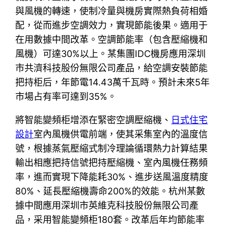
與風機的轉速，使制冷量與機房實際熱負荷相婚
配，從而進步空調效力，實現節能後果。適用于
在用數據中間改革。空調節能率（包含壓縮機和
風機）可達30%以上。某集團IDC機房應用深圳
市共濟科技股份無限公司產品，給空調安裝節能
把持柜后，年節電14.43萬千瓦時。預計未來5年
市場占有率可達到35%。
將智能變頻柜增添在緊密空調壓縮機、
日式住宅
設計
室內風機供電前端，使其采集室內的溫度信
號，根據蒸氣壓縮式制冷理論循環熱力計算結果
輸出相應把持信號把持壓縮機、室內風機任務頻
率，進而實現下降能耗30%、進步送風溫度精度
80%、延長壓縮機壽命200%的效能。杭州某數
據中間應用深圳市英維克科技股份無限公司產
品，采用智能變頻柜180套。改革后年均節能率