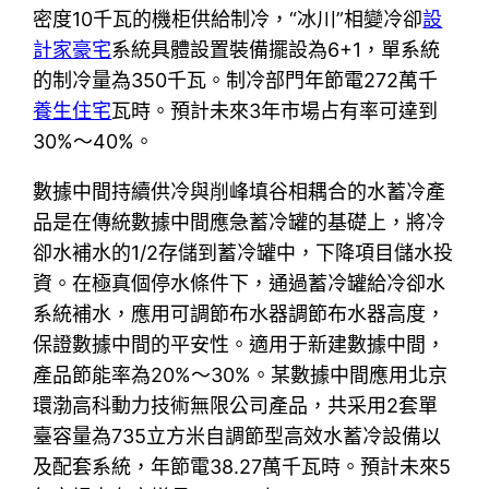
密度10千瓦的機柜供給制冷，“冰川”相變冷卻
設
計家豪宅
系統具體設置裝備擺設為6+1，單系統
的制冷量為350千瓦。制冷部門年節電272萬千
養生住宅
瓦時。預計未來3年市場占有率可達到
30%～40%。
數據中間持續供冷與削峰填谷相耦合的水蓄冷產
品是在傳統數據中間應急蓄冷罐的基礎上，將冷
卻水補水的1/2存儲到蓄冷罐中，下降項目儲水投
資。在極真個停水條件下，通過蓄冷罐給冷卻水
系統補水，應用可調節布水器調節布水器高度，
保證數據中間的平安性。適用于新建數據中間，
產品節能率為20%～30%。某數據中間應用北京
環渤高科動力技術無限公司產品，共采用2套單
臺容量為735立方米自調節型高效水蓄冷設備以
及配套系統，年節電38.27萬千瓦時。預計未來5