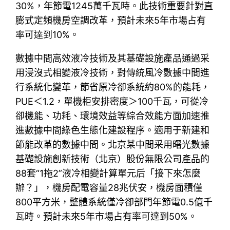
30%，年節電1245萬千瓦時。此技術重要針對直
膨式定頻機房空調改革，預計未來5年市場占有
率可達到10%。
數據中間高效液冷技術及其基礎設施產品通過采
用浸沒式相變液冷技術，對傳統風冷數據中間進
行系統化變革，節省原冷卻系統約80%的能耗，
PUE＜1.2，單機柜安排密度＞100千瓦，可從冷
卻機能、功耗、環境效益等綜合效能方面加速推
進數據中間綠色生態化建設程序。適用于新建和
節能改革的數據中間。北京某中間采用曙光數據
基礎設施創新技術（北京）股份無限公司產品的
88套“1拖2”液冷相變計算單元后「接下來怎麼
辦？」，機房配電容量28兆伏安，機房面積僅
800平方米，整體系統僅冷卻部門年節電0.5億千
瓦時。預計未來5年市場占有率可達到50%。