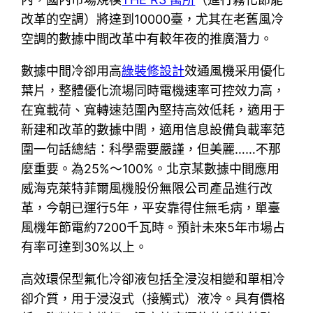
改革的空調）將達到10000臺，尤其在老舊風冷
空調的數據中間改革中有較年夜的推廣潛力。
數據中間冷卻用高
綠裝修設計
效通風機采用優化
葉片，整體優化流場同時電機速率可控效力高，
在寬載荷、寬轉速范圍內堅持高效低耗，適用于
新建和改革的數據中間，適用信息設備負載率范
圍一句話總結：科學需要嚴謹，但美麗……不那
麼重要。為25%～100%。北京某數據中間應用
威海克萊特菲爾風機股份無限公司產品進行改
革，今朝已運行5年，平安靠得住無毛病，單臺
風機年節電約7200千瓦時。預計未來5年市場占
有率可達到30%以上。
高效環保型氟化冷卻液包括全浸沒相變和單相冷
卻介質，用于浸沒式（接觸式）液冷。具有價格