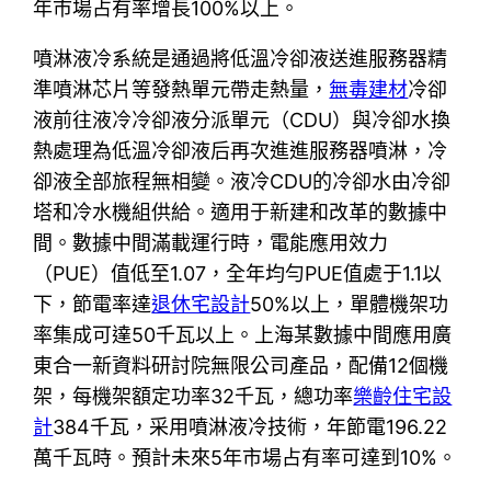
年市場占有率增長100%以上。
噴淋液冷系統是通過將低溫冷卻液送進服務器精
準噴淋芯片等發熱單元帶走熱量，
無毒建材
冷卻
液前往液冷冷卻液分派單元（CDU）與冷卻水換
熱處理為低溫冷卻液后再次進進服務器噴淋，冷
卻液全部旅程無相變。液冷CDU的冷卻水由冷卻
塔和冷水機組供給。適用于新建和改革的數據中
間。數據中間滿載運行時，電能應用效力
（PUE）值低至1.07，全年均勻PUE值處于1.1以
下，節電率達
退休宅設計
50%以上，單體機架功
率集成可達50千瓦以上。上海某數據中間應用廣
東合一新資料研討院無限公司產品，配備12個機
架，每機架額定功率32千瓦，總功率
樂齡住宅設
計
384千瓦，采用噴淋液冷技術，年節電196.22
萬千瓦時。預計未來5年市場占有率可達到10%。