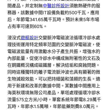
間產品，并定制無
中醫診所設計
須散熱硬件的服
務器，該數據中間IT設備負載約500千瓦，應用
后，年節電341.65萬千瓦時。預計未來5年市場
占有率可達到60%。
浸沒式
遊艇設計
交變脈沖電磁波法循環冷卻水處
理技術運用特定頻率范圍的交變脈沖電磁波，使
電磁波能量有用激勵水分子產生共振，增強水的
內部能量，促使冷卻水中構成無附著性的文石及
在鋼鐵概況構成磁鐵層，解決結垢和腐蝕問題。
同時這種獨特的離子電流脈沖波也具有顯著的微
生物滅殺效能，可以把持細菌和藻類的生長。適
用于新建和改革的數據中間。某數據中間應用上
海莫秋環境無限公司產品，單塔處理循環冷卻水
流量575立方米/小時，單套系統年節電8.29萬千
瓦時，年節水1.5萬噸，年節能藥劑費8.0萬元。