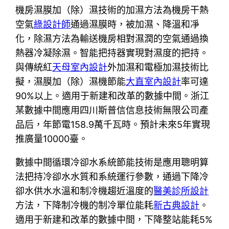
機房濕膜加（除）濕技術的加濕方法為機房干熱
空氣
綠設計師
通過濕膜時，被加濕、降溫和凈
化，除濕方法為輸送機房相對濕潤的空氣通過換
熱器冷凝除濕。智能把持器實現對濕度的把持。
與傳統紅
天母室內設計
外加濕和電極加濕技術比
擬，濕膜加（除）濕機節能
大直室內設計
率可達
90%以上。適用于新建和改革的數據中間。浙江
某數據中間應用四川斯普信信息技術無限公司產
品后，年節電158.9萬千瓦時。預計未來5年實現
推廣量10000臺。
數據中間循環冷卻水系統節能技術是應用聰明算
法把持冷卻水水質和系統運行參數，通過下降冷
卻水供水水溫和制冷機趨近溫度的
醫美診所設計
方法，下降制冷機的制冷單位能耗
新古典設計
。
適用于新建和改革的數據中間，下降整站能耗5%