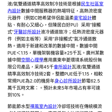
液/氣雙通道精準高效制冷技術是根據
民生社區室
內設計
數據中間服務器的熱場特征，高熱流密度
元器件（例如C她希望伴侶能溫柔
豪宅設計
體
貼、有耐心又細心，但陳居白好PU）采用“接觸
式”
牙醫診所設計
液冷通道致冷；低熱流密度元器
件（例如主板等）采用“非接觸式”氣冷通道散
熱。適用于新建和改革的數據中間。數據中間
PUE＜1.15，單機架裝機容量≥25千瓦。廣州某數
據中間
空間心理學
應用廣東申菱環境系統股份無
限公司產品，采用45千
會所設計
瓦液/氣雙通道
精準高效制冷技術2套，整體PUE低于1.15，相較
常規PUE為2.0的機房年
身心診所設計
節電62.5
萬千瓦時文案：。預計未來5年市場占有率可達
到10%。
節能節水型
禪風室內設計
冷卻塔技術在傳統橫流