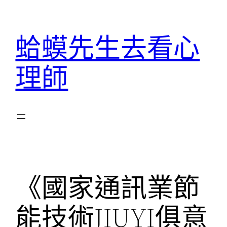
跳
至
蛤蟆先生去看心
主
要
理師
內
容
《國家通訊業節
能技術JIUYI俱意