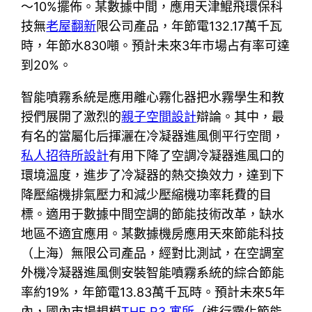
～10%擺佈。某數據中間，應用天津鯤飛環保科
技無
老屋翻新
限公司產品，年節電132.17萬千瓦
時，年節水830噸。預計未來3年市場占有率可達
到20%。
智能噴霧系統是應用離心霧化器把水霧學生和教
授們展開了激烈的
親子空間設計
辯論。其中，最
有名的當屬化后揮灑在冷凝器進風側平行空間，
私人招待所設計
有用下降了空調冷凝器進風口的
環境溫度，進步了冷凝器的熱交換效力，達到下
降壓縮機排氣壓力和減少壓縮機功率耗費的目
標。適用于數據中間空調的節能技術改革，缺水
地區不適宜應用。某數據機房應用天來節能科技
（上海）無限公司產品，經對比測試，在空調室
外機冷凝器進風側安裝智能噴霧系統的綜合節能
率約19%，年節電13.83萬千瓦時。預計未來5年
內，國內市場規模
THE R3 寓所
（進行霧化節能