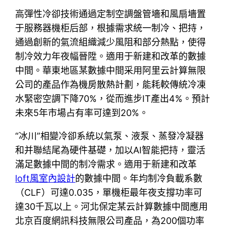
高彈性冷卻技術通過定制空調盤管墻和風扇墻置
于服務器機柜后部，根據需求統一制冷、把持，
通過創新的氣流組織減少風阻和部分熱點，使得
制冷效力年夜幅晉陞。適用于新建和改革的數據
中間。華東地區某數據中間采用阿里云計算無限
公司的產品作為機房散熱計劃，能耗較傳統冷凍
水緊密空調下降70%，從而進步IT產出4%。預計
未來5年市場占有率可達到20%。
“冰川”相變冷卻系統以氣泵、液泵、蒸發冷凝器
和并聯結尾為硬件基礎，加以AI智能把持，靈活
滿足數據中間的制冷需求。適用于新建和改革
loft風室內設計
的數據中間。年均制冷負載系數
（CLF）可達0.035，單機柜最年夜支撐功率可
達30千瓦以上。河北保定某云計算數據中間應用
北京百度網訊科技無限公司產品，為200個功率