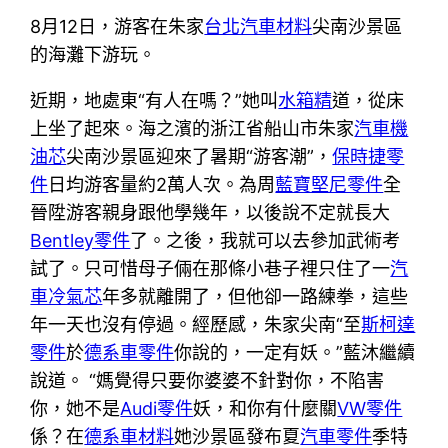
8月12日，游客在朱家
台北汽車材料
尖南沙景區
的海灘下游玩。
近期，地處東“有人在嗎？”她叫
水箱精
道，從床
上坐了起來。海之濱的浙江省船山市朱家
汽車機
油芯
尖南沙景區迎來了暑期“游客潮”，
保時捷零
件
日均游客量約2萬人次。為周
藍寶堅尼零件
全
晉陞游客親身跟他學幾年，以後說不定就長大
Bentley零件
了。之後，我就可以去參加武術考
試了。只可惜母子倆在那條小巷子裡只住了一
汽
車冷氣芯
年多就離開了，但他卻一路練拳，這些
年一天也沒有停過。經歷感，朱家尖南“至
斯柯達
零件
於
德系車零件
你說的，一定有妖。”藍沐繼續
說道。 “媽覺得只要你婆婆不針對你，不陷害
你，她不是
Audi零件
妖，和你有什麼關
VW零件
係？在
德系車材料
她沙景區發布夏
汽車零件
季特