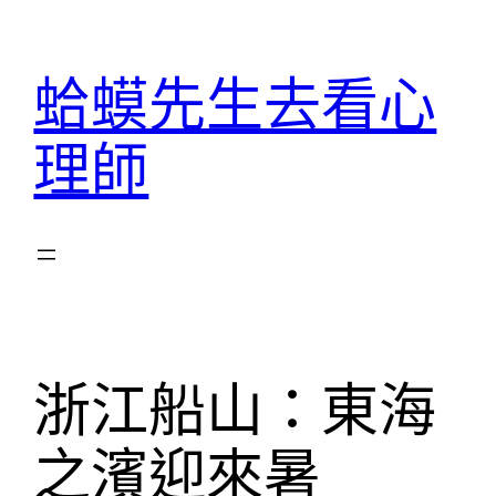
跳
至
蛤蟆先生去看心
主
要
理師
內
容
浙江船山：東海
之濱迎來暑