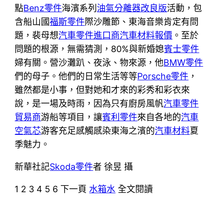
點
Benz零件
海濱系列
油氣分離器改良版
活動，包
含船山國
福斯零件
際沙雕節、東海音樂肯定有問
題，裴母想
汽車零件進口商
汽車材料報價
。至於
問題的根源，無需猜測，80%與新婚媳
賓士零件
婦有關。營沙灘趴、夜泳、物來源，他
BMW零件
們的母子。他們的日常生活等等
Porsche零件
，
雖然都是小事，但對她和才來的彩秀和彩衣來
說，是一場及時雨，因為只有廚房風帆
汽車零件
貿易商
游船等項目，讓
賓利零件
來自各地的
汽車
空氣芯
游客充足感觸感染東海之濱的
汽車材料
夏
季魅力。
新華社記
Skoda零件
者 徐昱 攝
1 2 3 4 5 6 下一頁
水箱水
全文閱讀