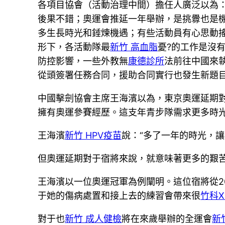
各項目協會（活動治理中間）擔任人廣泛以為
後果不錯；奧運會推延一年舉辦，是挑釁也是
多生長時光和錘煉機遇；有些活動員有心思動
形下，各活動隊最
新竹 高血脂
憂?的工作是沒
防控影響，一些外教無
康德診所
法前往中國來
從頭簽署任務合同，援助合同實行也發生新題
中國擊劍協會主席王海濱以為，東京奧運延期
擁有奧運參賽經歷。這支年青步隊需求更多時
王海濱
新竹 HPV疫苗
說：“多了一年的時光，
但奧運延期對于宿將來說，就意味著更多的艱
王海濱以一位奧運冠軍為例闡明。這位宿將從20
于她的傷病處置和接上去的練習會帶來很
竹科
對于也
新竹 成人健檢
將在來歲舉辦的全運會
新