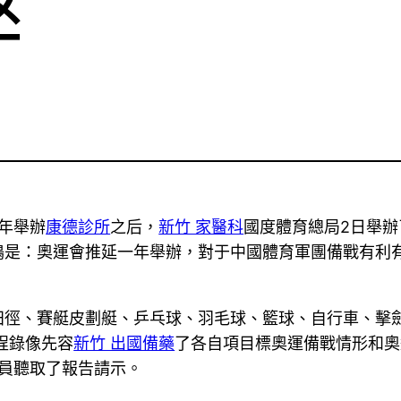
弊
一年舉辦
康德診所
之后，
新竹 家醫科
國度體育總局2日舉
鳴是：奧運會推延一年舉辦，對于中國體育軍團備戰有利
田徑、賽艇皮劃艇、乒乓球、羽毛球、籃球、自行車、擊
程錄像先容
新竹 出國備藥
了各自項目標奧運備戰情形和奧
員聽取了報告請示。