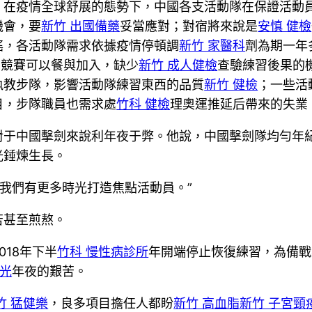
：在疫情全球舒展的態勢下，中國各支活動隊在保證活動
機會，要
新竹 出國備藥
妥當應對；對宿將來說是
安慎 健檢
搖，各活動隊需求依據疫情停頓調
新竹 家醫科
劑為期一年
有競賽可以餐與加入，缺少
新竹 成人健檢
查驗練習後果的
執教步隊，影響活動隊練習東西的品質
新竹 健檢
；一些活
目，步隊職員也需求處
竹科 健檢
理奧運推延后帶來的失業
對于中國擊劍來說利年夜于弊。他說，中國擊劍隊均勻年
光錘煉生長。
讓我們有更多時光打造焦點活動員。”
苦甚至煎熬。
18年下半
竹科 慢性病診所
年開端停止恢復練習，為備戰
X光
年夜的艱苦。
竹 猛健樂
，良多項目擔任人都盼
新竹 高血脂
新竹 子宮頸