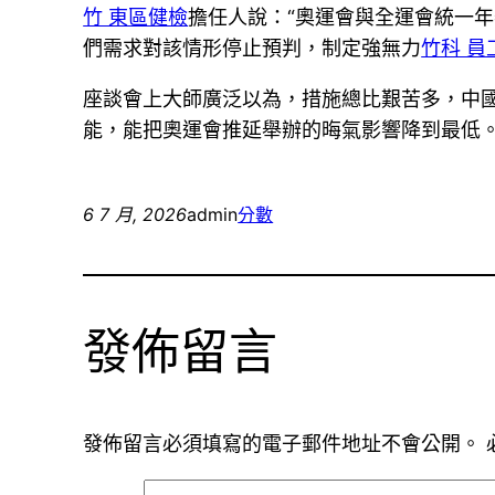
竹 東區健檢
擔任人說：“奧運會與全運會統一
們需求對該情形停止預判，制定強無力
竹科 員
座談會上大師廣泛以為，措施總比艱苦多，中
能，能把奧運會推延舉辦的晦氣影響降到最低
6 7 月, 2026
admin
分數
發佈留言
發佈留言必須填寫的電子郵件地址不會公開。