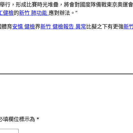
年舉行，形成比賽時光堆疊，將會對國度隊備戰東京奧運
工健檢
的
新竹 肺功能
應對辦法。”
國體育
安慎 健檢
界
新竹 健檢報告 異常
比擬之下有更強
新
。
必填欄位標示為
*