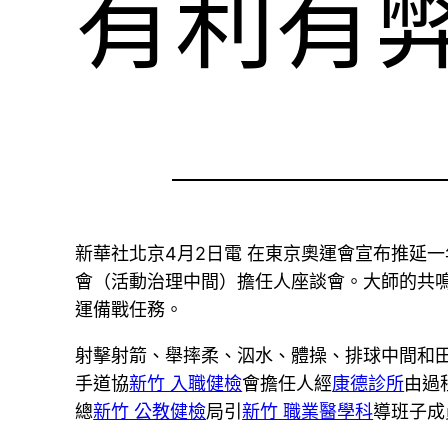
有利有
新華社北京4月2日電 在東京奧運會宣布推延
會（活動治理中間）擔任人座談會。大師的共
運備戰任務。
射擊射箭、舉摔柔、泅水、體操、排球中間和
手道協
新竹 入職健檢
會擔任人經
康德診所
由過
總
新竹 公教健檢
局引
新竹 職業醫學科
導班子成