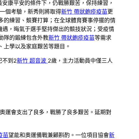
員安康平安的條件下，仍戰勝艱苦，保持練習，
一個考驗，新秀則將取得
新竹 帶狀皰疹疫苗
更
多的練習、競賽打算；在全球體育賽事停擺的情
機遇，晦氣于選手堅持傑出的競技狀況；受疫情
動隊的鍛練包含外教
新竹 帶狀皰疹疫苗
等需求
、上學以及家庭艱苦等題目。
紀不到2
新竹 超音波
2歲，主力活動員中僅三人
奧運會支出了良多，戰勝了良多艱苦。延期對
疫苗
望能和奧運備戰兼顧斟酌。一位項目協會
新