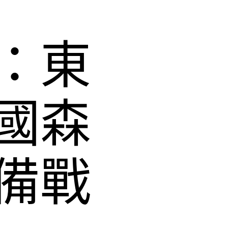
：東
國森
備戰