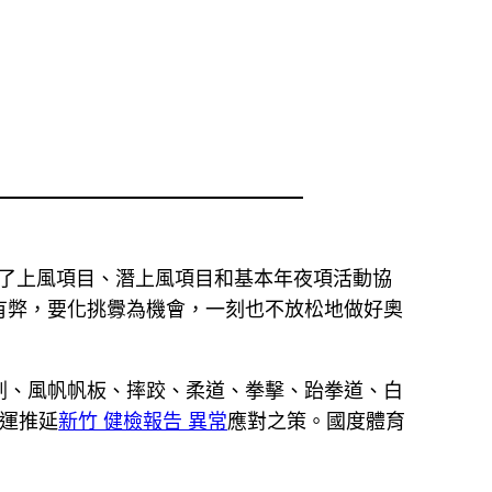
辦了上風項目、潛上風項目和基本年夜項活動協
有弊，要化挑釁為機會，一刻也不放松地做好奧
劍、風帆帆板、摔跤、柔道、拳擊、跆拳道、白
運推延
新竹 健檢報告 異常
應對之策。國度體育