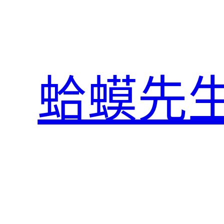
跳
至
主
要
內
蛤蟆先
容